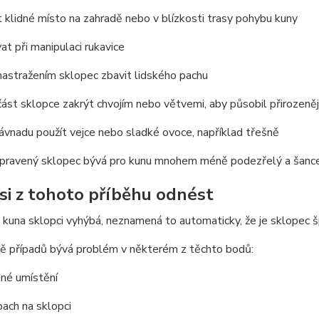
 klidné místo na zahradě nebo v blízkosti trasy pohybu kuny
at při manipulaci rukavice
astražením sklopec zbavit lidského pachu
část sklopce zakrýt chvojím nebo větvemi, aby působil přirozeněj
ávnadu použít vejce nebo sladké ovoce, například třešně
ipravený sklopec bývá pro kunu mnohem méně podezřelý a šance
 si z tohoto příběhu odnést
kuna sklopci vyhýbá, neznamená to automaticky, že je sklopec š
ně případů bývá problém v některém z těchto bodů:
né umístění
pach na sklopci