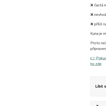
❌ častá 
❌ nevhod
❌ příliš 
Kuna je m
Proto než
připraven
👉 Pokud 
ho zde
Líbil 