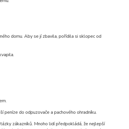
čemu.
ho domu. Aby se jí zbavila, pořídila si sklopec od
vapila.
kem.
alší peníze do odpuzovače a pachového ohradníku.
tázky zákazníků. Mnoho lidí předpokládá, že nejlepší