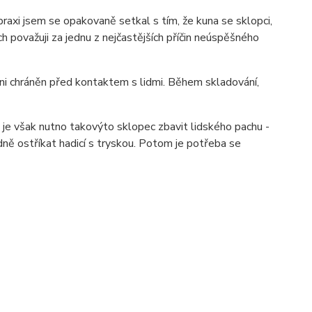
praxi jsem se opakovaně setkal s tím, že kuna se sklopci,
h považuji za jednu z nejčastějších příčin neúspěšného
 ani chráněn před kontaktem s lidmi. Během skladování,
je však nutno takovýto sklopec zbavit lidského pachu -
ně ostříkat hadicí s tryskou. Potom je potřeba se