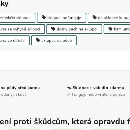
tky
efunkční sklopec
sklopec nefunguje
do sklopce kunu 
una se vyhýbá sklopci
lidský pach na sklopci
kam umís
una ve střeše
sklopec na půdě
ana půdy před kunou
🪤 Sklopec + vábidlo zdarma
rodaných kusů
✅ Funguje nebo vrátíme peníze
ení proti škůdcům, která opravdu f