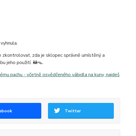
 vyhnula.
e zkontrolovat, zda je sklopec správně umístěný a
u jeho použití. 🦝🪤.
ému pachu - včetně osvědčeného vábidla na kuny, najdeš
ebook
Twitter