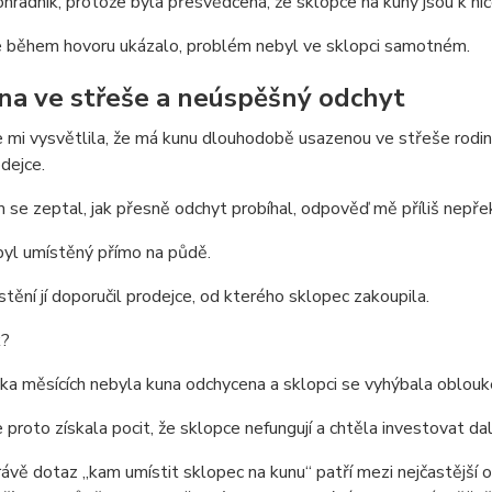
hradník, protože byla přesvědčená, že sklopce na kuny jsou k ni
le během hovoru ukázalo, problém nebyl ve sklopci samotném.
na ve střeše a neúspěšný odchyt
 mi vysvětlila, že má kunu dlouhodobě usazenou ve střeše rodinné
odejce.
 se zeptal, jak přesně odchyt probíhal, odpověď mě příliš nepřek
byl umístěný přímo na půdě.
tění jí doporučil prodejce, od kterého sklopec zakoupila.
k?
ka měsících nebyla kuna odchycena a sklopci se vyhýbala oblou
 proto získala pocit, že sklopce nefungují a chtěla investovat d
ávě dotaz „kam umístit sklopec na kunu“ patří mezi nejčastější o