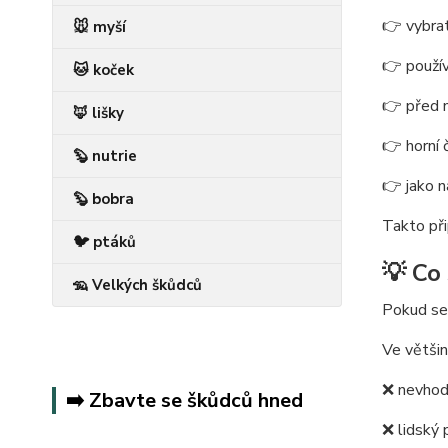
👉 vybrat
🐭 myší
👉 použív
🐱 koček
👉 před n
🦊 lišky
👉 horní 
🦫 nutrie
👉 jako n
🦫 bobra
Takto př
🐦 ptáků
💡 Co
🦡 Velkých škůdců
Pokud se 
Ve větši
❌ nevhod
➡️ Zbavte se škůdců hned
❌ lidský 