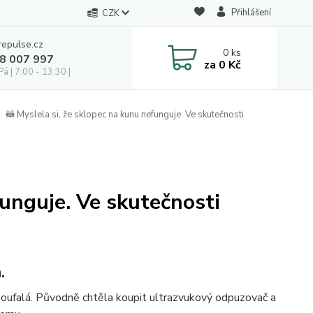
Přihlášení
CZK
repulse.cz
0
ks
28 007 997
za
0 Kč
á | 7:00 - 13:30 |
🦝 Myslela si, že sklopec na kunu nefunguje. Ve skutečnosti
funguje. Ve skutečnosti
.
zoufalá. Původně chtěla koupit ultrazvukový odpuzovač a