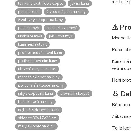
místo je 
lov kuny skalní do sklopce
jak na kunu
past na kunu
živolovná past na kuny
živolovný sklopec na kuny
⚠️ Pr
past na myši
jak se zbavit myší
likvidace myší
jak ulovit myš
Mnoho lid
kuna nejde ulovit
Praxe ale
proč se nedaří ulovit kunu
potíže s ulovením kuny
Kuna má n
velmi opa
ulovení kuny se nedaří
recenze sklopce na kuny
Není prot
porovnání sklopce na kuny
👃 Da
jaký sklopec na kunu
srovnání sklopců
test sklopců na kuny
Během roz
nejlepší sklopec na kunu
Zákaznic
sklopec 82x17x20 cm
malý sklopec na kunu
To je jed