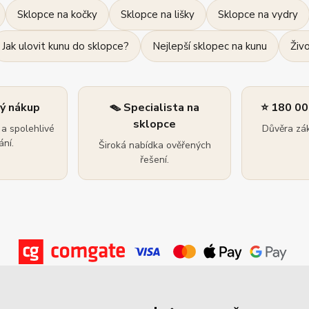
Sklopce na kočky
Sklopce na lišky
Sklopce na vydry
Jak ulovit kunu do sklopce?
Nejlepší sklopec na kunu
Živ
ný nákup
🪤 Specialista na
⭐ 180 00
sklopce
a spolehlivé
Důvěra zák
ní.
Široká nabídka ověřených
řešení.