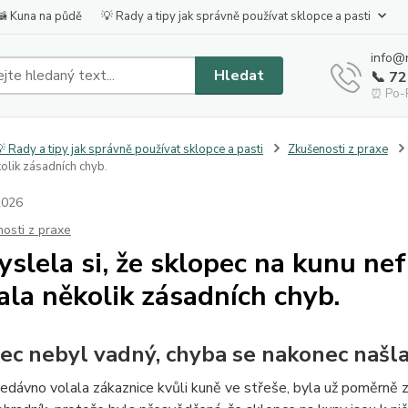
🦝 Kuna na půdě
💡 Rady a tipy jak správně používat sklopce a pasti
info@
Hledat
📞 7
⏰ Po-P
 Rady a tipy jak správně používat sklopce a pasti
Zkušenosti z praxe
olik zásadních chyb.
2026
osti z praxe
yslela si, že sklopec na kunu ne
ala několik zásadních chyb.
ec nebyl vadný, chyba se nakonec našla
edávno volala zákaznice kvůli kuně ve střeše, byla už poměrně 