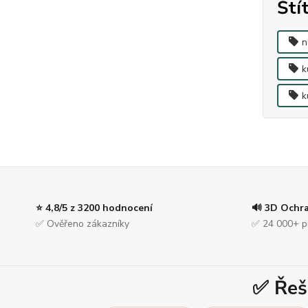
Ští
n
k
k
⭐ 4,8/5 z 3200 hodnocení
🔊 3D Ochr
✅ Ověřeno zákazníky
✅ 24 000+ p
✅ Řeš