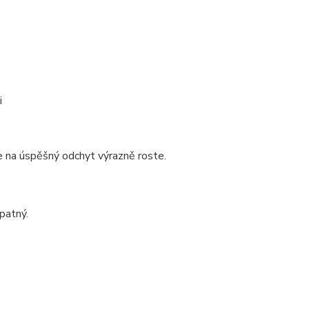
i
 na úspěšný odchyt výrazně roste.
patný.