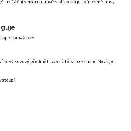
 umístění venku na trávě v blízkosti její přirozené trasy.
nguje
sklopec právě tam.
ví nový kovový předmět, okamžitě si ho všimne. Navíc je
vstoupí.