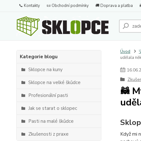
📞 Kontakty
📜 Obchodní podmínky
🚚 Doprava a platba
Úvod

Kategorie blogu
udělala něk
Sklopce na kuny
16
.
06
.
Zkušen
Sklopce na velké škůdce
🦝 M
Profesionální pasti
uděl
Jak se starat o sklopec
Sklop
Pasti na malé škůdce
Když mi n
Zkušenosti z praxe