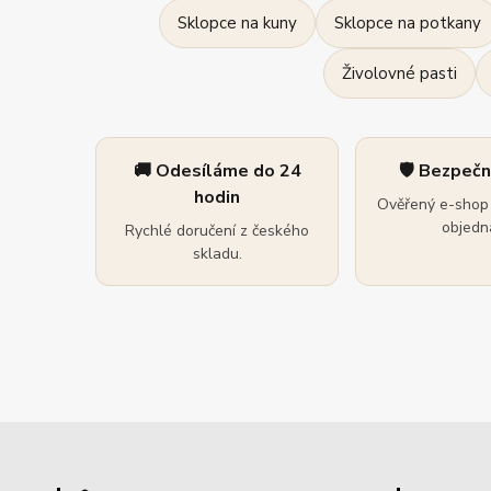
Sklopce na kuny
Sklopce na potkany
Živolovné pasti
🚚 Odesíláme do 24
🛡️ Bezpeč
hodin
Ověřený e-shop 
objedná
Rychlé doručení z českého
skladu.