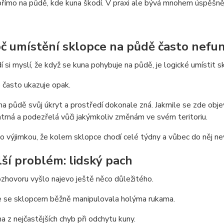
přímo na půdě, kde kuna škodí. V praxi ale bývá mnohem úspěšnější
oč umístění sklopce na půdě často nefu
í si myslí, že když se kuna pohybuje na půdě, je logické umístit 
 často ukazuje opak.
a půdě svůj úkryt a prostředí dokonale zná. Jakmile se zde obje
trná a podezřelá vůči jakýmkoliv změnám ve svém teritoriu.
o výjimkou, že kolem sklopce chodí celé týdny a vůbec do něj ne
lší problém: lidský pach
hovoru vyšlo najevo ještě něco důležitého.
e se sklopcem běžně manipulovala holýma rukama.
na z nejčastějších chyb při odchytu kuny.