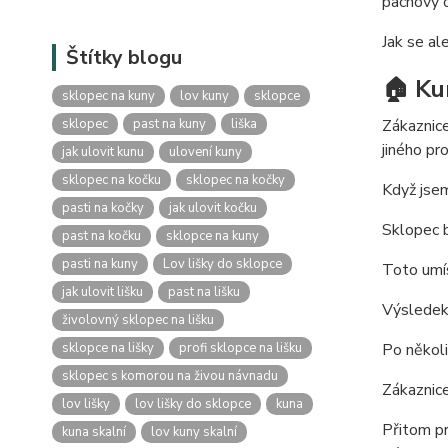
pachový o
Jak se a
Štítky blogu
🏠 Ku
sklopec na kuny
lov kuny
sklopce
sklopec
past na kuny
liška
Zákaznice
jiného pr
jak ulovit kunu
ulovení kuny
sklopec na kočku
sklopec na kočky
Když jsem
pasti na kočky
jak ulovit kočku
Sklopec 
past na kočku
sklopce na kuny
pasti na kuny
Lov lišky do sklopce
Toto umís
jak ulovit lišku
past na lišku
Výslede
živolovný sklopec na lišku
sklopce na lišky
profi sklopce na lišku
Po několi
sklopec s komorou na živou návnadu
Zákaznice
lov lišky
lov lišky do sklopce
kuna
Přitom pr
kuna skalní
lov kuny skalní