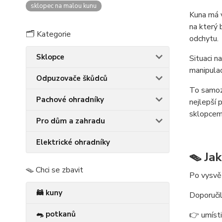
sklopec na malou kunu
Kuna má v
na který 
🗂️ Kategorie
odchytu.
Sklopce
Situaci n
manipulac
Odpuzovače škůdců
To samozř
Pachové ohradníky
nejlepší 
sklopcem 
Pro dům a zahradu
Elektrické ohradníky
🪤 Ja
🪤 Chci se zbavit
Po vysvět
🦝 kuny
Doporučil
🐀 potkanů
👉 umísti