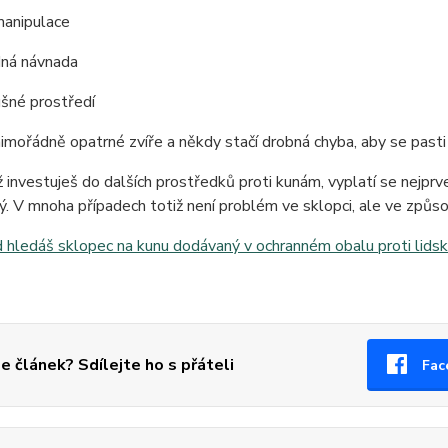
manipulace
ná návnada
rušné prostředí
imořádně opatrné zvíře a někdy stačí drobná chyba, aby se pasti
 investuješ do dalších prostředků proti kunám, vyplatí se nejprv
ý. V mnoha případech totiž není problém ve sklopci, ale ve způsob
hledáš sklopec na kunu dodávaný v ochranném obalu proti lidsk
se článek? Sdílejte ho s přáteli
Fac