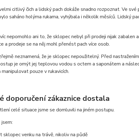
elmi citlivý čich a lidský pach dokáže snadno rozpoznat. Ve své 
bylo saháno holýma rukama, vyhýbala i několik měsíců. Lidský pac
avíc nepomohlo ani to, že sklopec nebyl při prodeji nijak zabalen
e a prodeje se na něj mohl přenést pach více osob.
ejmě neznamená, že je sklopec nepoužitelný. Před nastražením 
postup je omýt jej teplovou vodou s octem a saponátem a násled
manipulovat pouze v rukavicích.
ké doporučení zákaznice dostala
lení celé situace jsme se domluvili na jiném postupu.
 jsem:
t sklopec venku na trávě, nikoliv na půdě