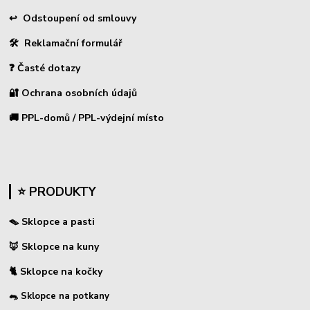
↩
Odstoupení od smlouvy
🛠 Reklamační formulář
❓ Časté dotazy
🔐 Ochrana osobních údajů
🚚 PPL-domů / PPL-výdejní místo
⭐ PRODUKTY
🪤 Sklopce a pasti
🦊 Sklopce na kuny
🐈 Sklopce na kočky
🐀 Sklopce na potkany