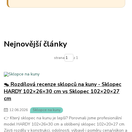
Nejnovější články
strana
z 1
🪤 Rozdílová recenze sklopců na kuny - Sklopec
HARDY 102×26×30 cm vs Sklopec 102×20×27
cm
12
.
06
.
2026
Sklopce na kuny
👉 Který sklopec na kunu je lepší? Porovnali jsme profesionální
model HARDY 102×26×30 cm a oblíbený sklopec 102×20×27 cm.
Zjisti rozdíly v konstrukci, odolnosti, výbavě i poměru cena/výkon a