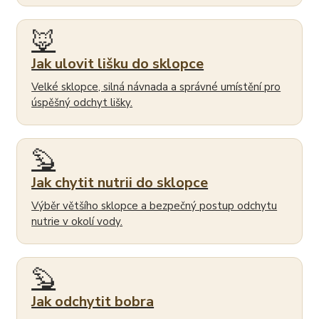
🦊
Jak ulovit lišku do sklopce
Velké sklopce, silná návnada a správné umístění pro
úspěšný odchyt lišky.
🦫
Jak chytit nutrii do sklopce
Výběr většího sklopce a bezpečný postup odchytu
nutrie v okolí vody.
🦫
Jak odchytit bobra