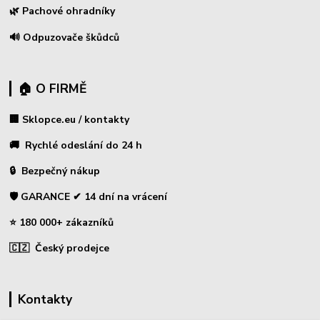
🌿 Pachové ohradníky
🔊 Odpuzovače škůdců
🏠 O FIRMĚ
🏢 Sklopce.eu / kontakty
🚚 Rychlé odeslání do 24 h
🔒 Bezpečný nákup
🛡️ GARANCE ✔ 14 dní na vrácení
⭐ 180 000+ zákazníků
🇨🇿 Český prodejce
Kontakty