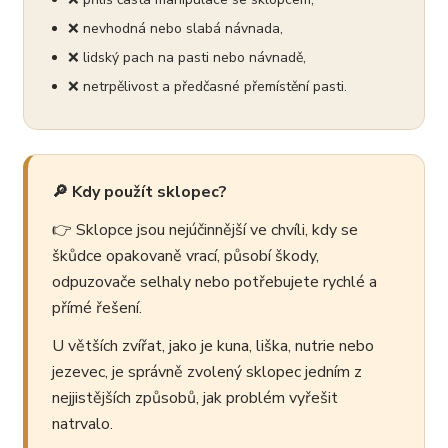
❌ nevhodná nebo slabá návnada,
❌ lidský pach na pasti nebo návnadě,
❌ netrpělivost a předčasné přemístění pasti.
🔎 Kdy použít sklopec?
👉 Sklopce jsou nejúčinnější ve chvíli, kdy se
škůdce opakovaně vrací, působí škody,
odpuzovače selhaly nebo potřebujete rychlé a
přímé řešení.
U větších zvířat, jako je kuna, liška, nutrie nebo
jezevec, je správně zvolený sklopec jedním z
nejjistějších způsobů, jak problém vyřešit
natrvalo.