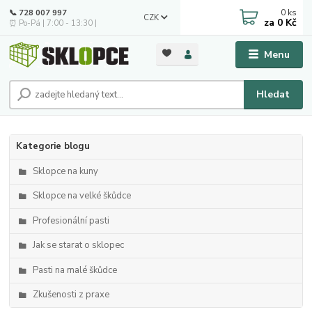
0
ks
📞 728 007 997
CZK
za
0 Kč
⏰ Po-Pá | 7:00 - 13:30 |
Menu
Hledat
Kategorie blogu
Sklopce na kuny
Sklopce na velké škůdce
Profesionální pasti
Jak se starat o sklopec
Pasti na malé škůdce
Zkušenosti z praxe