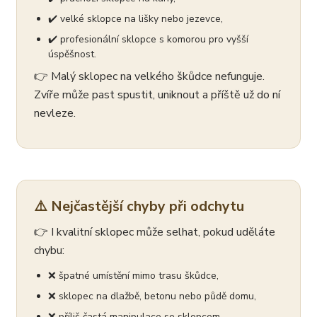
✔️ velké sklopce na lišky nebo jezevce,
✔️ profesionální sklopce s komorou pro vyšší
úspěšnost.
👉 Malý sklopec na velkého škůdce nefunguje.
Zvíře může past spustit, uniknout a příště už do ní
nevleze.
⚠️ Nejčastější chyby při odchytu
👉 I kvalitní sklopec může selhat, pokud uděláte
chybu:
❌ špatné umístění mimo trasu škůdce,
❌ sklopec na dlažbě, betonu nebo půdě domu,
❌ příliš častá manipulace se sklopcem,