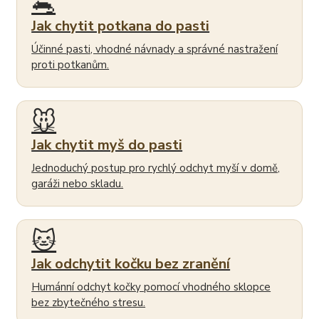
🐀
Jak chytit potkana do pasti
Účinné pasti, vhodné návnady a správné nastražení
proti potkanům.
🐭
Jak chytit myš do pasti
Jednoduchý postup pro rychlý odchyt myší v domě,
garáži nebo skladu.
🐱
Jak odchytit kočku bez zranění
Humánní odchyt kočky pomocí vhodného sklopce
bez zbytečného stresu.