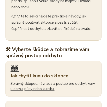
pár dní způsobit velké škody na majetku, izolaci
nebo chovu.
👉 V této sekci najdete praktické návody, jak
správně používat sklopce a pasti, zvýšit
úspěšnost odchytu a zbavit se škůdců natrvalo.
🛠 Vyberte škůdce a zobrazíme vám
správný postup odchytu
🦝
Jak chytit kunu do sklopce
Správný sklopec, návnada a postup pro odchyt kuny
u domu, půdy nebo kurníku.