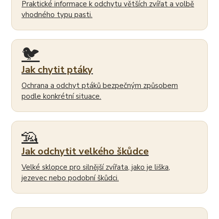
Praktické informace k odchytu větších zvířat a volbě
vhodného typu pasti.
🐦
Jak chytit ptáky
Ochrana a odchyt ptáků bezpečným způsobem
podle konkrétní situace.
🦡
Jak odchytit velkého škůdce
Velké sklopce pro silnější zvířata, jako je liška,
jezevec nebo podobní škůdci.