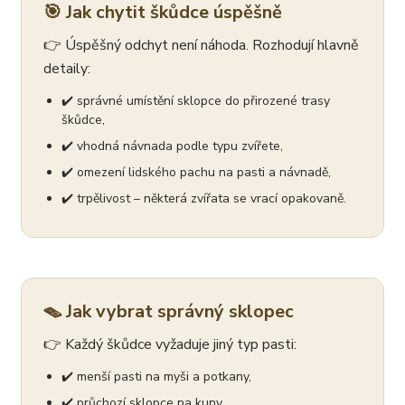
🎯 Jak chytit škůdce úspěšně
👉 Úspěšný odchyt není náhoda. Rozhodují hlavně
detaily:
✔️ správné umístění sklopce do přirozené trasy
škůdce,
✔️ vhodná návnada podle typu zvířete,
✔️ omezení lidského pachu na pasti a návnadě,
✔️ trpělivost – některá zvířata se vrací opakovaně.
🪤 Jak vybrat správný sklopec
👉 Každý škůdce vyžaduje jiný typ pasti:
✔️ menší pasti na myši a potkany,
✔️ průchozí sklopce na kuny,