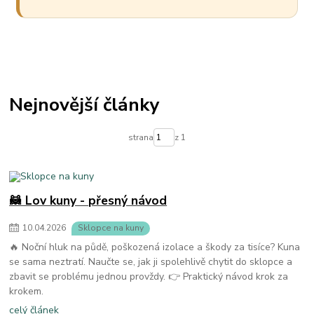
Nejnovější články
strana
z 1
🦝 Lov kuny - přesný návod
10
.
04
.
2026
Sklopce na kuny
🔥 Noční hluk na půdě, poškozená izolace a škody za tisíce? Kuna
se sama neztratí. Naučte se, jak ji spolehlivě chytit do sklopce a
zbavit se problému jednou provždy. 👉 Praktický návod krok za
krokem.
celý článek