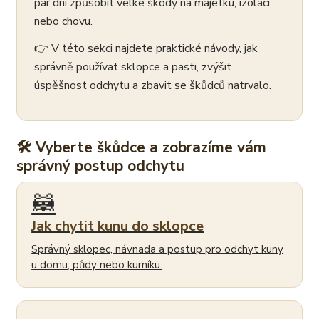
pár dní způsobit velké škody na majetku, izolaci
nebo chovu.
👉 V této sekci najdete praktické návody, jak
správně používat sklopce a pasti, zvýšit
úspěšnost odchytu a zbavit se škůdců natrvalo.
🛠 Vyberte škůdce a zobrazíme vám
správný postup odchytu
🦝
Jak chytit kunu do sklopce
Správný sklopec, návnada a postup pro odchyt kuny
u domu, půdy nebo kurníku.