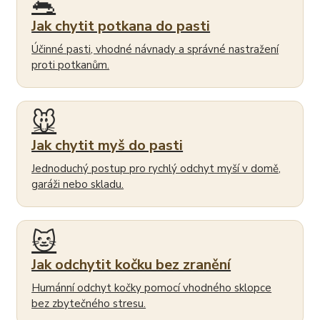
🐀
Jak chytit potkana do pasti
Účinné pasti, vhodné návnady a správné nastražení
proti potkanům.
🐭
Jak chytit myš do pasti
Jednoduchý postup pro rychlý odchyt myší v domě,
garáži nebo skladu.
🐱
Jak odchytit kočku bez zranění
Humánní odchyt kočky pomocí vhodného sklopce
bez zbytečného stresu.