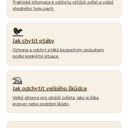
Praktické informace k odchytu větších zvířat a volbě
vhodného typu pasti.
🐦
Jak chytit ptáky
Ochrana a odchyt ptáků bezpečným způsobem
podle konkrétní situace.
🦡
Jak odchytit velkého škůdce
Velké sklopce pro silnější zvířata, jako je liška,
jezevec nebo podobní škůdci.