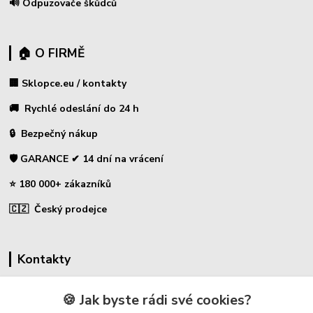
🔊 Odpuzovače škůdců
🏠 O FIRMĚ
🏢 Sklopce.eu / kontakty
🚚 Rychlé odeslání do 24 h
🔒 Bezpečný nákup
🛡️ GARANCE ✔ 14 dní na vrácení
⭐ 180 000+ zákazníků
🇨🇿 Český prodejce
Kontakty
☎ Sklopce - specializovaný obchod
🍪 Jak byste rádi své cookies?