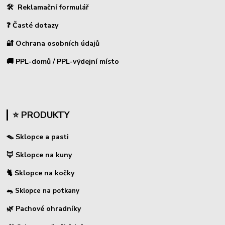
🛠 Reklamační formulář
❓ Časté dotazy
🔐 Ochrana osobních údajů
🚚 PPL-domů / PPL-výdejní místo
⭐ PRODUKTY
🪤 Sklopce a pasti
🦊 Sklopce na kuny
🐈 Sklopce na kočky
🐀 Sklopce na potkany
🌿 Pachové ohradníky