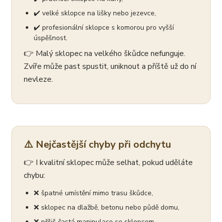
✔️ velké sklopce na lišky nebo jezevce,
✔️ profesionální sklopce s komorou pro vyšší
úspěšnost.
👉 Malý sklopec na velkého škůdce nefunguje.
Zvíře může past spustit, uniknout a příště už do ní
nevleze.
⚠️ Nejčastější chyby při odchytu
👉 I kvalitní sklopec může selhat, pokud uděláte
chybu:
❌ špatné umístění mimo trasu škůdce,
❌ sklopec na dlažbě, betonu nebo půdě domu,
❌ příliš častá manipulace se sklopcem,