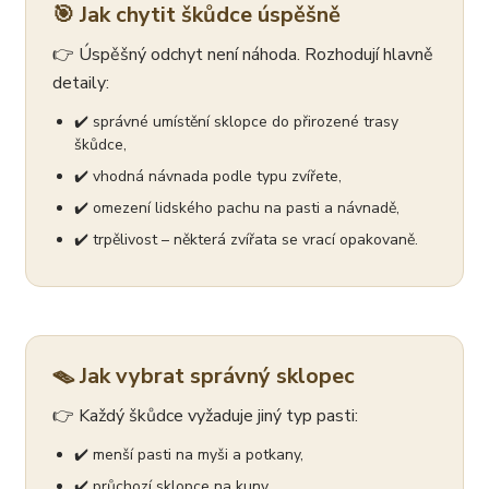
🎯 Jak chytit škůdce úspěšně
👉 Úspěšný odchyt není náhoda. Rozhodují hlavně
detaily:
✔️ správné umístění sklopce do přirozené trasy
škůdce,
✔️ vhodná návnada podle typu zvířete,
✔️ omezení lidského pachu na pasti a návnadě,
✔️ trpělivost – některá zvířata se vrací opakovaně.
🪤 Jak vybrat správný sklopec
👉 Každý škůdce vyžaduje jiný typ pasti:
✔️ menší pasti na myši a potkany,
✔️ průchozí sklopce na kuny,