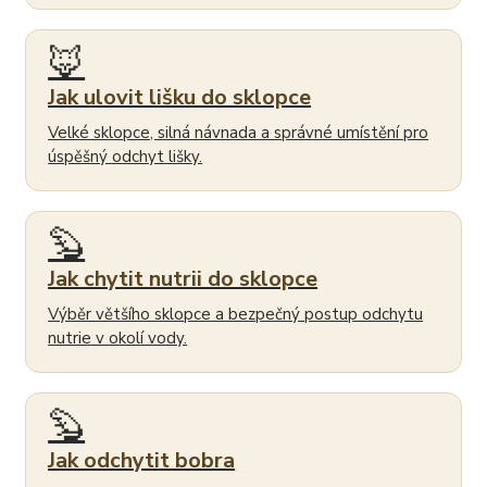
🦊
Jak ulovit lišku do sklopce
Velké sklopce, silná návnada a správné umístění pro
úspěšný odchyt lišky.
🦫
Jak chytit nutrii do sklopce
Výběr většího sklopce a bezpečný postup odchytu
nutrie v okolí vody.
🦫
Jak odchytit bobra