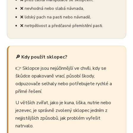
❌ nevhodná nebo slabá návnada,
❌ lidský pach na pasti nebo návnadě,
❌ netrpělivost a předčasné přemístění pasti.
🔎 Kdy použít sklopec?
👉 Sklopce jsou nejúčinnější ve chvíli, kdy se
škůdce opakovaně vrací, působí škody,
odpuzovače selhaly nebo potřebujete rychlé a
přímé řešení.
U větších zvířat, jako je kuna, liška, nutrie nebo
jezevec, je správně zvolený sklopec jedním z
nejjistějších způsobů, jak problém vyřešit
natrvalo.