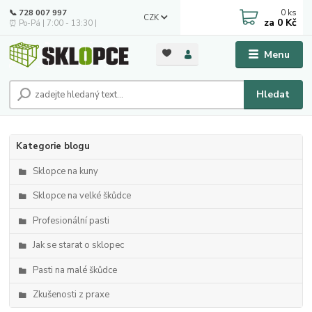
0
ks
📞 728 007 997
CZK
za
0 Kč
⏰ Po-Pá | 7:00 - 13:30 |
Menu
Hledat
Kategorie blogu
Sklopce na kuny
Sklopce na velké škůdce
Profesionální pasti
Jak se starat o sklopec
Pasti na malé škůdce
Zkušenosti z praxe