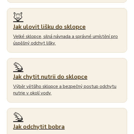
🦊
Jak ulovit lišku do sklopce
Velké sklopce, silná návnada a správné umístění pro
úspěšný odchyt lišky.
🦫
Jak chytit nutrii do sklopce
Výběr většího sklopce a bezpečný postup odchytu
nutrie v okolí vody.
🦫
Jak odchytit bobra