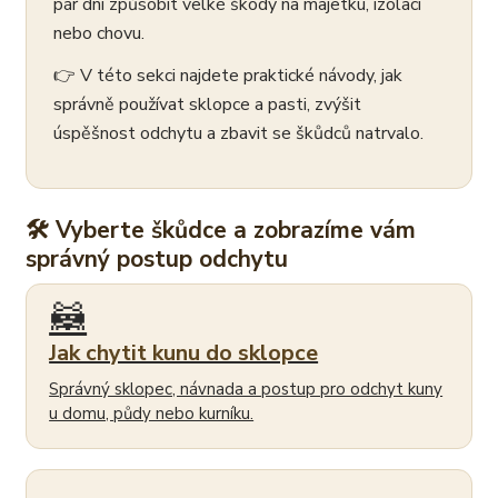
pár dní způsobit velké škody na majetku, izolaci
nebo chovu.
👉 V této sekci najdete praktické návody, jak
správně používat sklopce a pasti, zvýšit
úspěšnost odchytu a zbavit se škůdců natrvalo.
🛠 Vyberte škůdce a zobrazíme vám
správný postup odchytu
🦝
Jak chytit kunu do sklopce
Správný sklopec, návnada a postup pro odchyt kuny
u domu, půdy nebo kurníku.