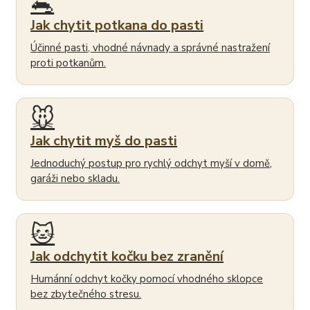
🐀
Jak chytit potkana do pasti
Účinné pasti, vhodné návnady a správné nastražení
proti potkanům.
🐭
Jak chytit myš do pasti
Jednoduchý postup pro rychlý odchyt myší v domě,
garáži nebo skladu.
🐱
Jak odchytit kočku bez zranění
Humánní odchyt kočky pomocí vhodného sklopce
bez zbytečného stresu.