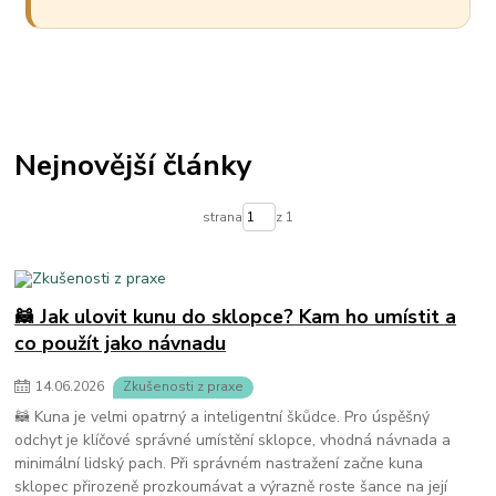
Nejnovější články
strana
z 1
🦝 Jak ulovit kunu do sklopce? Kam ho umístit a
co použít jako návnadu
14
.
06
.
2026
Zkušenosti z praxe
🦝 Kuna je velmi opatrný a inteligentní škůdce. Pro úspěšný
odchyt je klíčové správné umístění sklopce, vhodná návnada a
minimální lidský pach. Při správném nastražení začne kuna
sklopec přirozeně prozkoumávat a výrazně roste šance na její