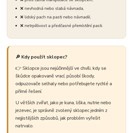
❌ nevhodná nebo slabá návnada,
❌ lidský pach na pasti nebo návnadě,
❌ netrpělivost a předčasné přemístění pasti.
🔎 Kdy použít sklopec?
👉 Sklopce jsou nejúčinnější ve chvíli, kdy se
škůdce opakovaně vrací, působí škody,
odpuzovače selhaly nebo potřebujete rychlé a
přímé řešení.
U větších zvířat, jako je kuna, liška, nutrie nebo
jezevec, je správně zvolený sklopec jedním z
nejjistějších způsobů, jak problém vyřešit
natrvalo.