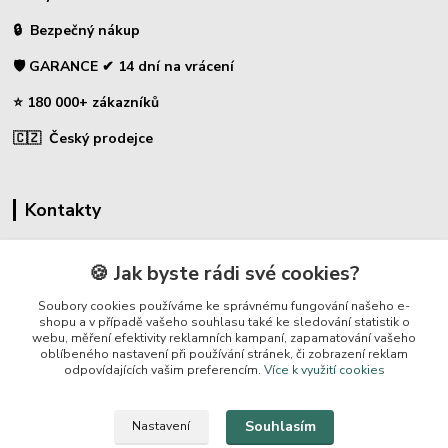
🔒 Bezpečný nákup
🛡️ GARANCE ✔ 14 dní na vrácení
⭐ 180 000+ zákazníků
🇨🇿 Český prodejce
Kontakty
☎ Sklopce - specializovaný obchod
🍪 Jak byste rádi své cookies?
🛡️ Zákaznická podpora
Soubory cookies používáme ke správnému fungování našeho e-
📞 728 007 997
shopu a v případě vašeho souhlasu také ke sledování statistik o
webu, měření efektivity reklamních kampaní, zapamatování vašeho
⏰ Po-Pá | 7:00 - 13:30 |
oblíbeného nastavení při používání stránek, či zobrazení reklam
odpovídajících vašim preferencím.
Více k využití cookies
info@repulse.cz
Souhlasím
Nastavení