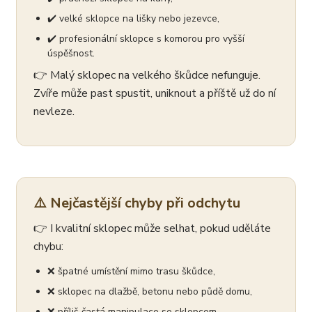
✔️ velké sklopce na lišky nebo jezevce,
✔️ profesionální sklopce s komorou pro vyšší
úspěšnost.
👉 Malý sklopec na velkého škůdce nefunguje.
Zvíře může past spustit, uniknout a příště už do ní
nevleze.
⚠️ Nejčastější chyby při odchytu
👉 I kvalitní sklopec může selhat, pokud uděláte
chybu:
❌ špatné umístění mimo trasu škůdce,
❌ sklopec na dlažbě, betonu nebo půdě domu,
❌ příliš častá manipulace se sklopcem,