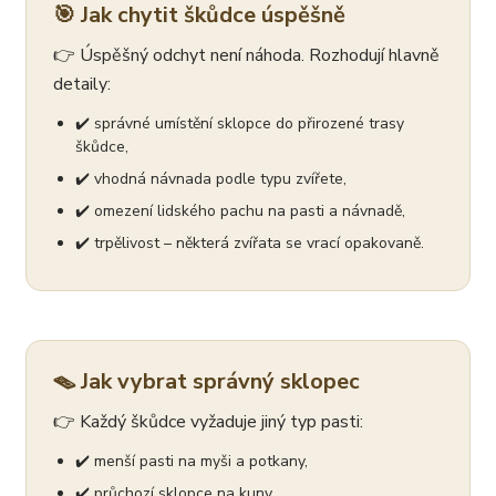
🎯 Jak chytit škůdce úspěšně
👉 Úspěšný odchyt není náhoda. Rozhodují hlavně
detaily:
✔️ správné umístění sklopce do přirozené trasy
škůdce,
✔️ vhodná návnada podle typu zvířete,
✔️ omezení lidského pachu na pasti a návnadě,
✔️ trpělivost – některá zvířata se vrací opakovaně.
🪤 Jak vybrat správný sklopec
👉 Každý škůdce vyžaduje jiný typ pasti:
✔️ menší pasti na myši a potkany,
✔️ průchozí sklopce na kuny,