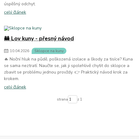
úspěšný odchyt.
celý článek
🦝 Lov kuny - přesný návod
10
.
04
.
2026
Sklopce na kuny
🔥 Noční hluk na půdě, poškozená izolace a škody za tisíce? Kuna
se sama neztratí. Naučte se, jak ji spolehlivě chytit do sklopce a
zbavit se problému jednou provždy. 👉 Praktický návod krok za
krokem.
celý článek
strana
z 1