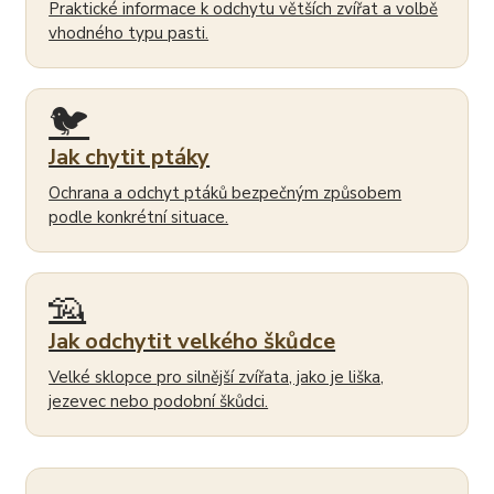
Praktické informace k odchytu větších zvířat a volbě
vhodného typu pasti.
🐦
Jak chytit ptáky
Ochrana a odchyt ptáků bezpečným způsobem
podle konkrétní situace.
🦡
Jak odchytit velkého škůdce
Velké sklopce pro silnější zvířata, jako je liška,
jezevec nebo podobní škůdci.