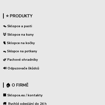
⭐ PRODUKTY
🪤 Sklopce a pasti
🦊 Sklopce na kuny
🐈 Sklopce na kočky
🐀 Sklopce na potkany
🌿 Pachové ohradníky
🔊 Odpuzovače škůdců
🏠 O FIRMĚ
🏢 Sklopce.eu / kontakty
🚚 Rychlé odeslání do 24 h