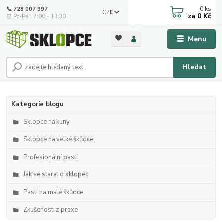
0
ks
📞 728 007 997
CZK
za
0 Kč
⏰ Po-Pá | 7:00 - 13:30 |
Menu
Hledat
Kategorie blogu
Sklopce na kuny
Sklopce na velké škůdce
Profesionální pasti
Jak se starat o sklopec
Pasti na malé škůdce
Zkušenosti z praxe