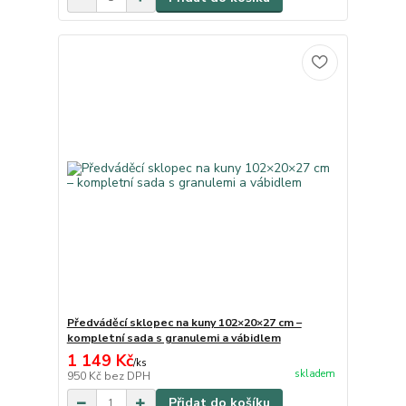
Předváděcí sklopec na kuny 102×20×27 cm –
kompletní sada s granulemi a vábidlem
1 149 Kč
/
ks
skladem
950 Kč
bez DPH
Přidat do košíku