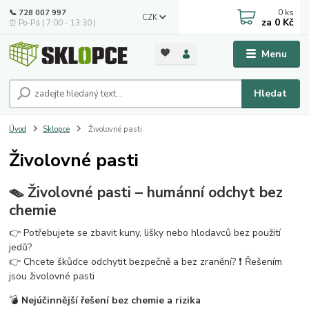
0
ks
📞 728 007 997
CZK
za
0 Kč
⏰ Po-Pá | 7:00 - 13:30 |
Menu
Hledat
Úvod
Sklopce
Živolovné pasti
Živolovné pasti
🪤 Živolovné pasti – humánní odchyt bez
chemie
👉 Potřebujete se zbavit kuny, lišky nebo hlodavců bez použití
jedů?
👉 Chcete škůdce odchytit bezpečně a bez zranění? ❗ Řešením
jsou živolovné pasti
💣
Nejúčinnější řešení bez chemie a rizika