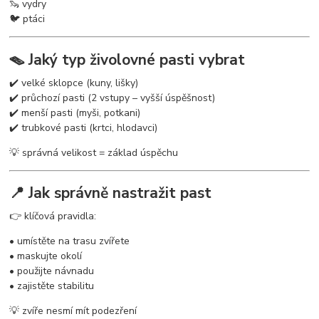
🦦 vydry
🐦 ptáci
🪤 Jaký typ živolovné pasti vybrat
✔️ velké sklopce (kuny, lišky)
✔️ průchozí pasti (2 vstupy – vyšší úspěšnost)
✔️ menší pasti (myši, potkani)
✔️ trubkové pasti (krtci, hlodavci)
💡 správná velikost = základ úspěchu
📍 Jak správně nastražit past
👉 klíčová pravidla:
• umístěte na trasu zvířete
• maskujte okolí
• použijte návnadu
• zajistěte stabilitu
💡 zvíře nesmí mít podezření