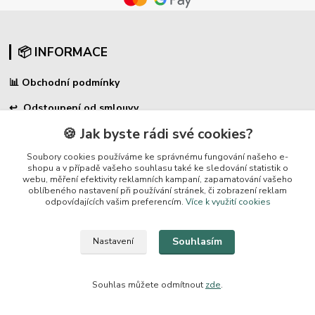
📦 INFORMACE
📊
Obchodní podmínky
↩
Odstoupení od smlouvy
🍪 Jak byste rádi své cookies?
🛠 Reklamační formulář
Soubory cookies používáme ke správnému fungování našeho e-
❓ Časté dotazy
shopu a v případě vašeho souhlasu také ke sledování statistik o
webu, měření efektivity reklamních kampaní, zapamatování vašeho
🔐 Ochrana osobních údajů
oblíbeného nastavení při používání stránek, či zobrazení reklam
odpovídajících vašim preferencím.
Více k využití cookies
🚚 PPL-domů / PPL-výdejní místo
Souhlasím
Nastavení
⭐ PRODUKTY
Souhlas můžete odmítnout
zde
.
🪤 Sklopce a pasti