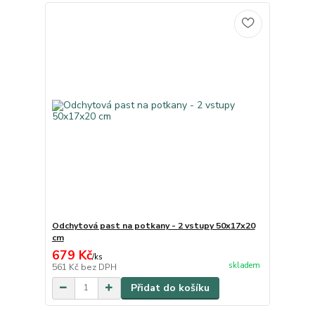
Odchytová past na potkany - 2 vstupy 50x17x20
cm
679 Kč
/
ks
skladem
561 Kč
bez DPH
Přidat do košíku