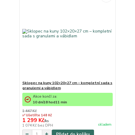
Sklopec na kuny 102×20×27 cm – kompletní sada s
granulemi a vábidlem
Akce končí za:
10
dní
18
hod
11
min
1 447 Kč
✅ Ušetříte 148 Kč
1 299 Kč
/
ks
skladem
1 074 Kč
bez DPH
Přidat do košíku