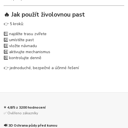
🔥 Jak použít živolovnou past
👉 5 kroků:
1️⃣ najděte trasu zvířete
2️⃣ umístěte past
3️⃣ vložte návnadu
4️⃣ aktivujte mechanismus
5️⃣ kontrolujte denně
👉 jednoduché, bezpečné a účinné řešení
⭐ 4,8/5 z 3200 hodnocení
✅ Ověřeno zákazníky
🔊 3D Ochrana půdy před kunou