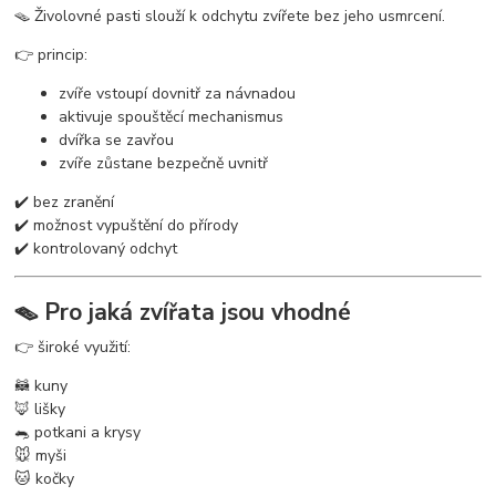
🪤 Živolovné pasti slouží k odchytu zvířete bez jeho usmrcení.
👉 princip:
zvíře vstoupí dovnitř za návnadou
aktivuje spouštěcí mechanismus
dvířka se zavřou
zvíře zůstane bezpečně uvnitř
✔️ bez zranění
✔️ možnost vypuštění do přírody
✔️ kontrolovaný odchyt
🪤 Pro jaká zvířata jsou vhodné
👉 široké využití:
🦝 kuny
🦊 lišky
🐀 potkani a krysy
🐭 myši
🐱 kočky