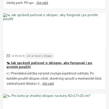
lidský pach. Při spr...
číst celé
14
.
06
.
2026
Jak se starat o sklopec
🪤 Jak správně pečovat o sklopec, aby fungoval i po
prvním použití
👉 Pravidelná údržba výrazně zvyšuje úspěšnost odchytu. Po
každém použití sklopec očisti, zkontroluj spoušť a mechanické části,
odstraň pach škůdce i č...
číst celé