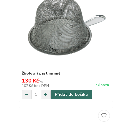
Živolovná past na myši
130 Kč
/
ks
skladem
107 Kč
bez DPH
Přidat do košíku