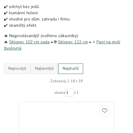
✔️ odchyt bez jedů
✔️ humánní řešení
✔️ vhodné pro dům, zahradu i firmu
✔️ okamžitý efekt
🔥 Nejprodávanější (ověřeno zákazníky):
🔥
Sklopec 102 cm sada
• 🌐
Sklopec 122 cm
• ⭐
Past na myši
živolovná
Nejnovější
Nejlevnější
Nejdražší
Zobrazuji 1-18 z 18
strana
z 1