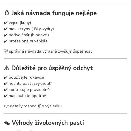
🥚 Jaká návnada funguje nejlépe
✔️ vejce (kuny)
✔️ maso / ryby (lišky, vydry)
✔️ pečivo / sýr (hlodavci)
✔️ profesionální vábidla
💡 správná návnada výrazně zvyšuje úspěšnost
⚠️ Důležité pro úspěšný odchyt
✔️ používejte rukavice
✔️ nechte past „zvyknout“
✔️ kontrolujte pravidelně
✔️ manipulujte opatrně
👉 detaily rozhodují o výsledku
🪤 Výhody živolovných pastí