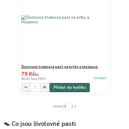
Živolovná trubková past na krtky a hlodavce.
79 Kč
/
ks
skladem
65 Kč
bez DPH
Přidat do košíku
strana
z 1
🪤 Co jsou živolovné pasti