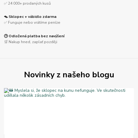
✅ 24 000+ prodaných kusů
🪤 Sklopec + vábidlo zdarma
✅ Funguje nebo vrátíme peníze
🕒 Odložená platba bez navýšení
🛒 Nakup hned, zaplať později
Novinky z našeho blogu