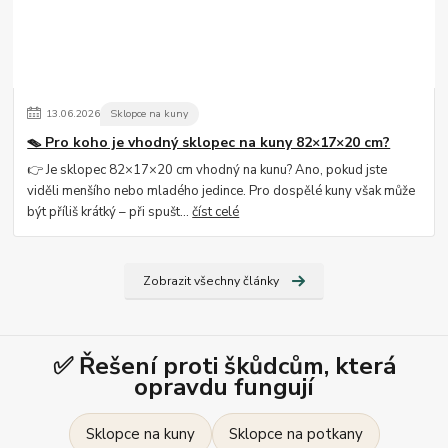
13
.
06
.
2026
Sklopce na kuny
🪤 Pro koho je vhodný sklopec na kuny 82×17×20 cm?
👉 Je sklopec 82×17×20 cm vhodný na kunu? Ano, pokud jste
viděli menšího nebo mladého jedince. Pro dospělé kuny však může
být příliš krátký – při spušt...
číst celé
Zobrazit všechny články
✅ Řešení proti škůdcům, která
opravdu fungují
Sklopce na kuny
Sklopce na potkany