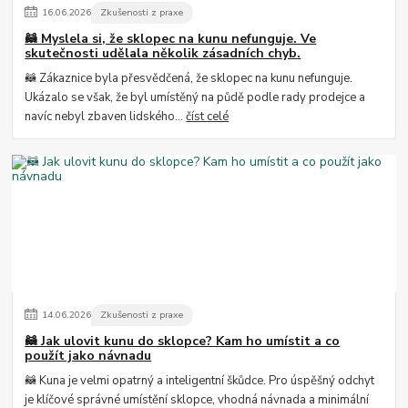
16
.
06
.
2026
Zkušenosti z praxe
🦝 Myslela si, že sklopec na kunu nefunguje. Ve
skutečnosti udělala několik zásadních chyb.
🦝 Zákaznice byla přesvědčená, že sklopec na kunu nefunguje.
Ukázalo se však, že byl umístěný na půdě podle rady prodejce a
navíc nebyl zbaven lidského...
číst celé
14
.
06
.
2026
Zkušenosti z praxe
🦝 Jak ulovit kunu do sklopce? Kam ho umístit a co
použít jako návnadu
🦝 Kuna je velmi opatrný a inteligentní škůdce. Pro úspěšný odchyt
je klíčové správné umístění sklopce, vhodná návnada a minimální