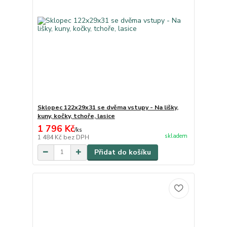
Sklopec 122x29x31 se dvěma vstupy - Na lišky,
kuny, kočky, tchoře, lasice
1 796 Kč
/
ks
skladem
1 484 Kč
bez DPH
Přidat do košíku