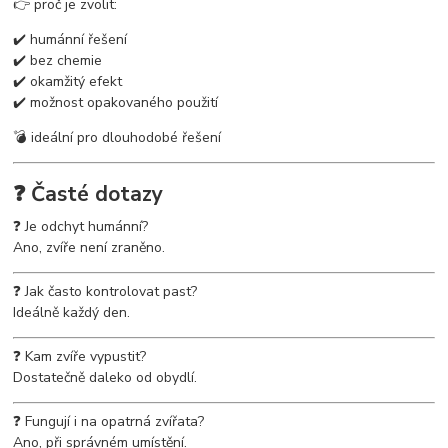
👉 proč je zvolit:
✔️ humánní řešení
✔️ bez chemie
✔️ okamžitý efekt
✔️ možnost opakovaného použití
💣 ideální pro dlouhodobé řešení
❓ Časté dotazy
❓ Je odchyt humánní?
Ano, zvíře není zraněno.
❓ Jak často kontrolovat past?
Ideálně každý den.
❓ Kam zvíře vypustit?
Dostatečně daleko od obydlí.
❓ Fungují i na opatrná zvířata?
Ano, při správném umístění.