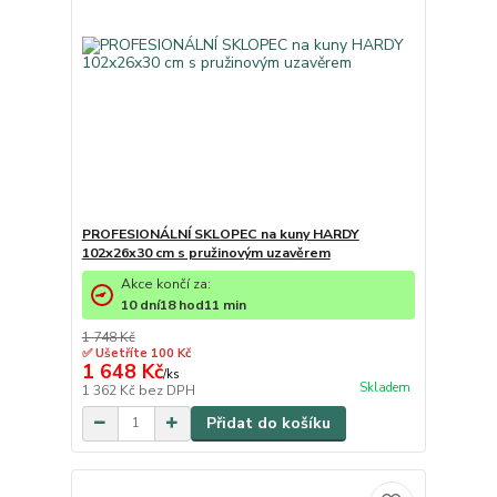
PROFESIONÁLNÍ SKLOPEC na kuny HARDY
102x26x30 cm s pružinovým uzavěrem
Akce končí za:
10
dní
18
hod
11
min
1 748 Kč
✅ Ušetříte 100 Kč
1 648 Kč
/
ks
Skladem
1 362 Kč
bez DPH
Přidat do košíku