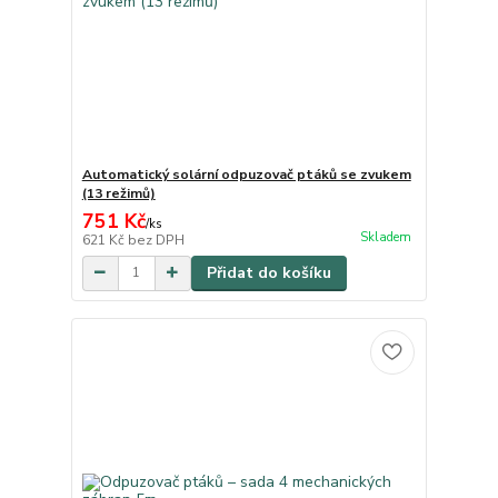
Automatický solární odpuzovač ptáků se zvukem
(13 režimů)
751 Kč
/
ks
Skladem
621 Kč
bez DPH
Přidat do košíku