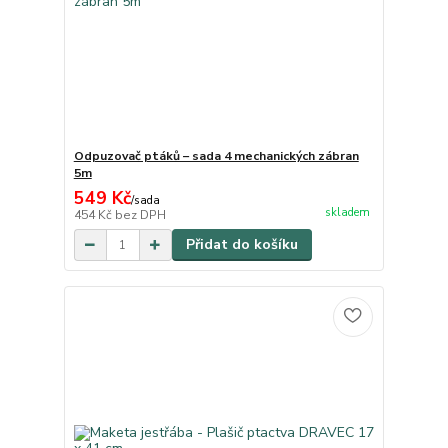
Odpuzovač ptáků – sada 4 mechanických zábran
5m
549 Kč
/
sada
skladem
454 Kč
bez DPH
Přidat do košíku