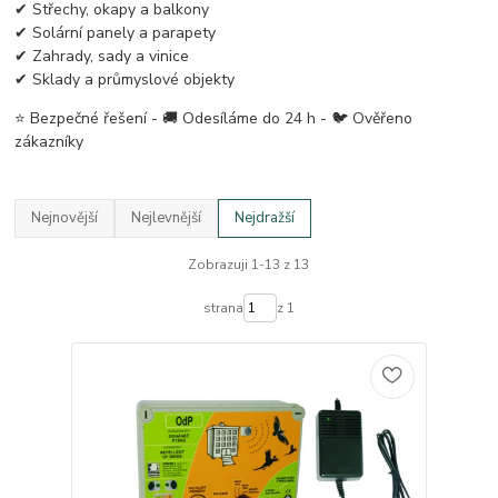
✔ Střechy, okapy a balkony
✔ Solární panely a parapety
✔ Zahrady, sady a vinice
✔ Sklady a průmyslové objekty
⭐ Bezpečné řešení - 🚚 Odesíláme do 24 h - 🐦 Ověřeno
zákazníky
Nejnovější
Nejlevnější
Nejdražší
Zobrazuji 1-13 z 13
strana
z 1