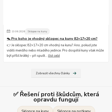
13
.
06
.
2026
Sklopce na kuny
🪤 Pro koho je vhodný sklopec na kuny 82×17×20 cm?
👉 Je sklopec 82×17×20 cm vhodný na kunu? Ano, pokud jste
viděli menšího nebo mladého jedince. Pro dospělé kuny však může
být příliš krátký – při spušt...
číst celé
Zobrazit všechny články
✅ Řešení proti škůdcům, která
opravdu fungují
Sklopce na kuny
Sklopce na potkany