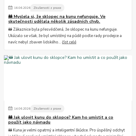
16
.
06
.
2026
Zkušenosti z praxe
🦝 Myslela si, že sklopec na kunu nefunguje. Ve
skutečnosti udělala několik zásadních chyb.
🦝 Zákaznice byla přesvědčená, že sklopec na kunu nefunguje.
Ukázalo se však, že byl umístěný na půdě podle rady prodejce a
navíc nebyl zbaven lidského...
číst celé
14
.
06
.
2026
Zkušenosti z praxe
🦝 Jak ulovit kunu do sklopce? Kam ho umístit a co
použít jako návnadu
🦝 Kuna je velmi opatrný a inteligentní škůdce. Pro úspěšný odchyt