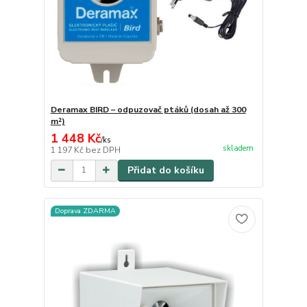
Deramax BIRD – odpuzovač ptáků (dosah až 300
m²)
1 448 Kč
/
ks
skladem
1 197 Kč
bez DPH
Přidat do košíku
Doprava ZDARMA