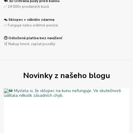
🔊 3D Ochrana půdy před kunou
✅ 24 000+ prodaných kusů
🪤 Sklopec + vábidlo zdarma
✅ Funguje nebo vrátíme peníze
🕒 Odložená platba bez navýšení
🛒 Nakup hned, zaplať později
Novinky z našeho blogu