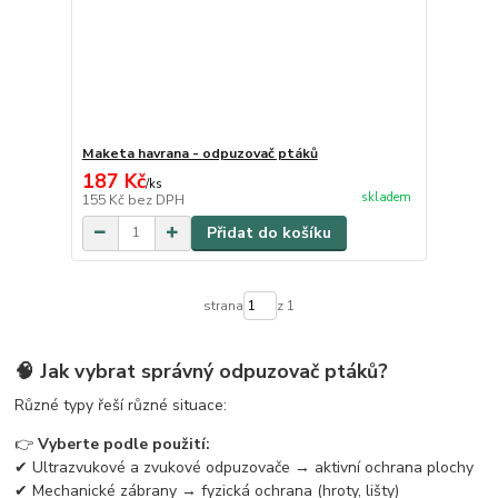
Maketa havrana - odpuzovač ptáků
187 Kč
/
ks
skladem
155 Kč
bez DPH
Přidat do košíku
strana
z 1
🧠 Jak vybrat správný odpuzovač ptáků?
Různé typy řeší různé situace:
👉
Vyberte podle použití:
✔ Ultrazvukové a zvukové odpuzovače → aktivní ochrana plochy
✔ Mechanické zábrany → fyzická ochrana (hroty, lišty)