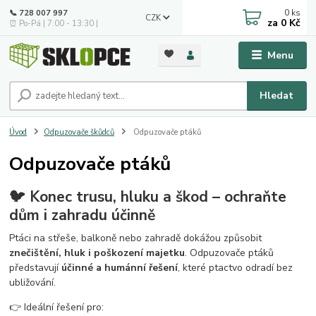
0
ks
📞 728 007 997
CZK
za
0 Kč
⏰ Po-Pá | 7:00 - 13:30 |
Menu
Hledat
Úvod
Odpuzovače škůdců
Odpuzovače ptáků
Odpuzovače ptáků
🐦 Konec trusu, hluku a škod – ochraňte
dům i zahradu účinně
Ptáci na střeše, balkoně nebo zahradě dokážou způsobit
znečištění, hluk i poškození majetku
. Odpuzovače ptáků
představují
účinné a humánní řešení
, které ptactvo odradí bez
ubližování.
👉 Ideální řešení pro: