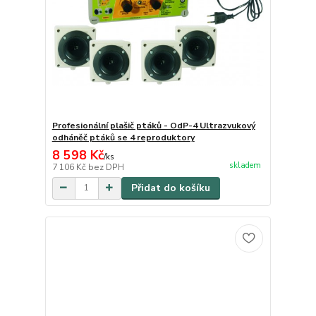
Profesionální plašič ptáků - OdP-4 Ultrazvukový
odháněč ptáků se 4 reproduktory
8 598 Kč
/
ks
skladem
7 106 Kč
bez DPH
Přidat do košíku