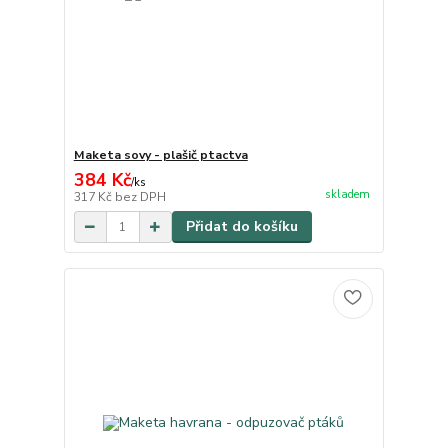
Maketa sovy - plašič ptactva
384 Kč
/
ks
skladem
317 Kč
bez DPH
Přidat do košíku