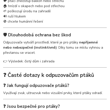
🐦 ptáci znečišťují balkon nebo střechu
🏠 hnízdí v okapech nebo pod střechou
🌱 poškozují úrodu na zahradě
🔊 ruší hlukem
🚫 chcete humánní řešení
🛡️ Dlouhodobá ochrana bez škod
Odpuzovače vytváří prostředí, které je pro ptáky
nepříjemné
nebo nebezpečné (instinktivně)
. Díky tomu se místu vyhnou a
přestanou se vracet.
👉 Výsledek: čistý dům i zahrada
❓ Časté dotazy k odpuzovačům ptáků
❓ Jak fungují odpuzovače ptáků?
Využívají zvuk, ultrazvuk nebo vizuální prvky, které ptáky odradí.
❓ Jsou bezpečné pro ptáky?