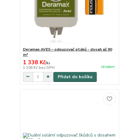
Deramax AVES – odpuzovač ptáků - dosah až 90
m²
1 338 Kč
/
ks
skladem
1 106 Kč
bez DPH
Přidat do košíku