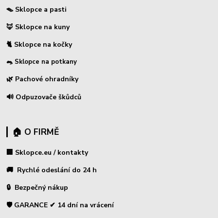
🪤 Sklopce a pasti
🦊 Sklopce na kuny
🐈 Sklopce na kočky
🐀 Sklopce na potkany
🌿 Pachové ohradníky
🔊 Odpuzovače škůdců
🏠 O FIRMĚ
🏢 Sklopce.eu / kontakty
🚚 Rychlé odeslání do 24 h
🔒 Bezpečný nákup
🛡️ GARANCE ✔ 14 dní na vrácení