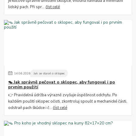
je klíčové správné umístění sklopce, vhodná návnada a minimální
lidský pach. Při spr...
číst celé
14
.
06
.
2026
Jak se starat o sklopec
🪤 Jak správně pečovat o sklopec, aby fungoval i po
prvním použití
👉 Pravidelná údržba výrazně zvyšuje úspěšnost odchytu. Po
každém použití sklopec očisti, zkontroluj spoušť a mechanické části,
odstraň pach škůdce i č...
číst celé