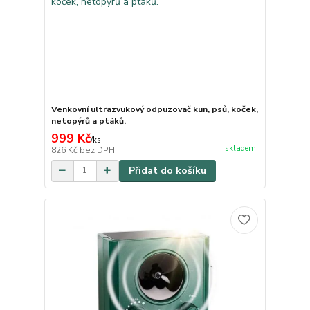
Venkovní ultrazvukový odpuzovač kun, psů, koček,
netopýrů a ptáků.
999 Kč
/
ks
skladem
826 Kč
bez DPH
Přidat do košíku