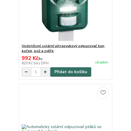
Vodotěsný solární ultrazvukový odpuzovač kun,
koček, psů a zvěře
992 Kč
/
ks
skladem
820 Kč
bez DPH
Přidat do košíku