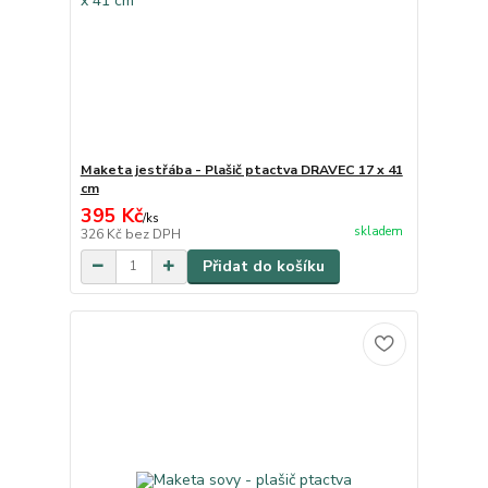
Maketa jestřába - Plašič ptactva DRAVEC 17 x 41
cm
395 Kč
/
ks
skladem
326 Kč
bez DPH
Přidat do košíku