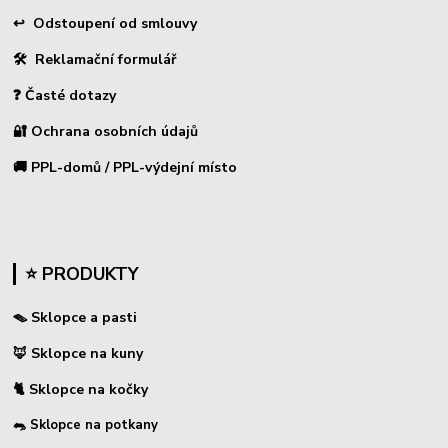
↩
Odstoupení od smlouvy
🛠 Reklamační formulář
❓ Časté dotazy
🔐 Ochrana osobních údajů
🚚 PPL-domů / PPL-výdejní místo
⭐ PRODUKTY
🪤 Sklopce a pasti
🦊 Sklopce na kuny
🐈 Sklopce na kočky
🐀 Sklopce na potkany