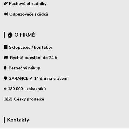
🌿 Pachové ohradníky
🔊 Odpuzovače škůdců
🏠 O FIRMĚ
🏢 Sklopce.eu / kontakty
🚚 Rychlé odeslání do 24 h
🔒 Bezpečný nákup
🛡️ GARANCE ✔ 14 dní na vrácení
⭐ 180 000+ zákazníků
🇨🇿 Český prodejce
Kontakty