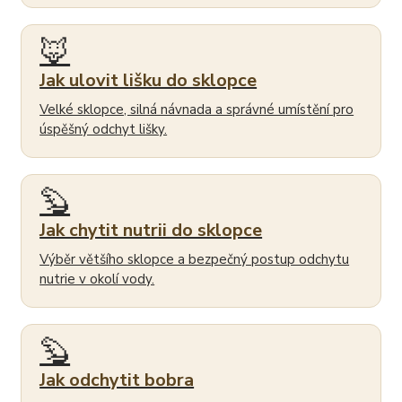
🦊
Jak ulovit lišku do sklopce
Velké sklopce, silná návnada a správné umístění pro
úspěšný odchyt lišky.
🦫
Jak chytit nutrii do sklopce
Výběr většího sklopce a bezpečný postup odchytu
nutrie v okolí vody.
🦫
Jak odchytit bobra