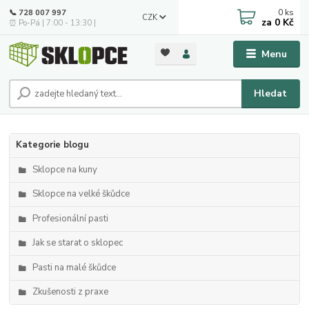
0
ks
📞 728 007 997
CZK
za
0 Kč
⏰ Po-Pá | 7:00 - 13:30 |
Menu
Hledat
Kategorie blogu
Sklopce na kuny
Sklopce na velké škůdce
Profesionální pasti
Jak se starat o sklopec
Pasti na malé škůdce
Zkušenosti z praxe