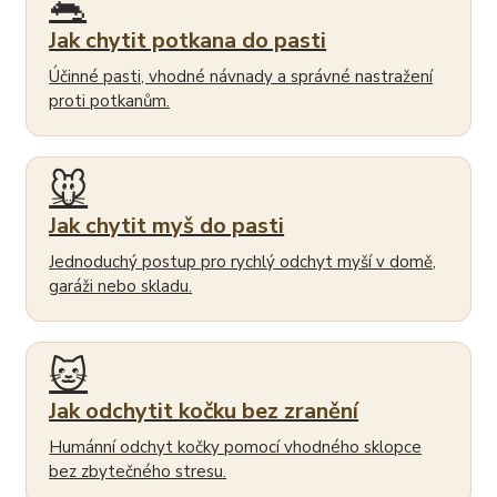
🐀
Jak chytit potkana do pasti
Účinné pasti, vhodné návnady a správné nastražení
proti potkanům.
🐭
Jak chytit myš do pasti
Jednoduchý postup pro rychlý odchyt myší v domě,
garáži nebo skladu.
🐱
Jak odchytit kočku bez zranění
Humánní odchyt kočky pomocí vhodného sklopce
bez zbytečného stresu.