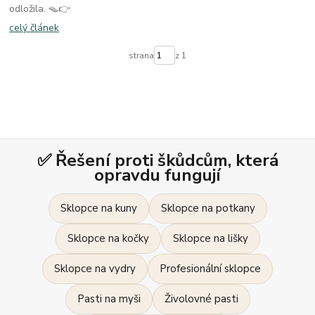
odložila. 🪤👉
celý článek
strana
z 1
✅ Řešení proti škůdcům, která
opravdu fungují
Sklopce na kuny
Sklopce na potkany
Sklopce na kočky
Sklopce na lišky
Sklopce na vydry
Profesionální sklopce
Pasti na myši
Živolovné pasti