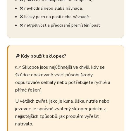
❌ nevhodná nebo slabá návnada,
❌ lidský pach na pasti nebo návnadě,
❌ netrpělivost a předčasné přemístění pasti.
🔎 Kdy použít sklopec?
👉 Sklopce jsou nejúčinnější ve chvíli, kdy se
škůdce opakovaně vrací, působí škody,
odpuzovače selhaly nebo potřebujete rychlé a
přímé řešení.
U větších zvířat, jako je kuna, liška, nutrie nebo
jezevec, je správně zvolený sklopec jedním z
nejjistějších způsobů, jak problém vyřešit
natrvalo.