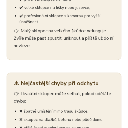
✔️ velké sklopce na lišky nebo jezevce,
✔️ profesionální sklopce s komorou pro vyšší
úspěšnost.
👉 Malý sklopec na velkého škůdce nefunguje.
Zvíře může past spustit, uniknout a příště už do ní
nevleze.
⚠️ Nejčastější chyby při odchytu
👉 I kvalitní sklopec může selhat, pokud uděláte
chybu:
❌ špatné umístění mimo trasu škůdce,
❌ sklopec na dlažbě, betonu nebo půdě domu,
❌ příliš častá manipulace se sklopcem,