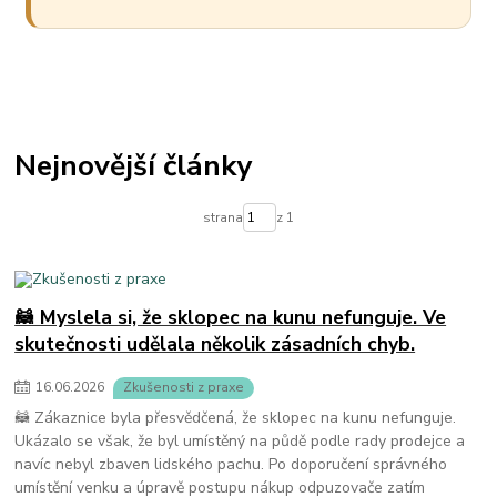
Nejnovější články
strana
z 1
🦝 Myslela si, že sklopec na kunu nefunguje. Ve
skutečnosti udělala několik zásadních chyb.
16
.
06
.
2026
Zkušenosti z praxe
🦝 Zákaznice byla přesvědčená, že sklopec na kunu nefunguje.
Ukázalo se však, že byl umístěný na půdě podle rady prodejce a
navíc nebyl zbaven lidského pachu. Po doporučení správného
umístění venku a úpravě postupu nákup odpuzovače zatím