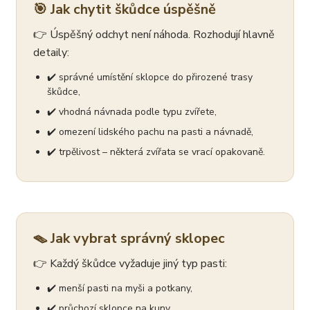
🎯 Jak chytit škůdce úspěšně
👉 Úspěšný odchyt není náhoda. Rozhodují hlavně
detaily:
✔️ správné umístění sklopce do přirozené trasy
škůdce,
✔️ vhodná návnada podle typu zvířete,
✔️ omezení lidského pachu na pasti a návnadě,
✔️ trpělivost – některá zvířata se vrací opakovaně.
🪤 Jak vybrat správný sklopec
👉 Každý škůdce vyžaduje jiný typ pasti:
✔️ menší pasti na myši a potkany,
✔️ průchozí sklopce na kuny,