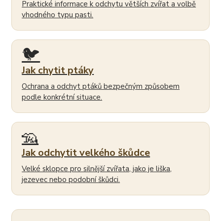
Praktické informace k odchytu větších zvířat a volbě
vhodného typu pasti.
🐦
Jak chytit ptáky
Ochrana a odchyt ptáků bezpečným způsobem
podle konkrétní situace.
🦡
Jak odchytit velkého škůdce
Velké sklopce pro silnější zvířata, jako je liška,
jezevec nebo podobní škůdci.