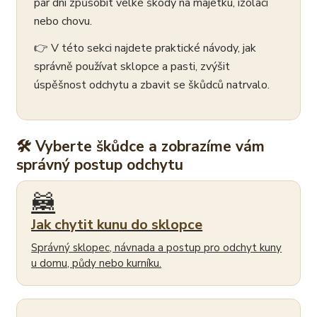
pár dní způsobit velké škody na majetku, izolaci
nebo chovu.
👉 V této sekci najdete praktické návody, jak
správně používat sklopce a pasti, zvýšit
úspěšnost odchytu a zbavit se škůdců natrvalo.
🛠 Vyberte škůdce a zobrazíme vám
správný postup odchytu
🦝
Jak chytit kunu do sklopce
Správný sklopec, návnada a postup pro odchyt kuny
u domu, půdy nebo kurníku.