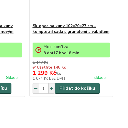
a kuny
Sklopec na kuny 102×20×27 cm –
žinovým
kompletní sada s granulemi a vábidlem
Akce končí za:
8
dní
17
hod
18
min
1 447 Kč
✅ Ušetříte 148 Kč
1 299 Kč
/
ks
Skladem
skladem
1 074 Kč
bez DPH
šíku
Přidat do košíku