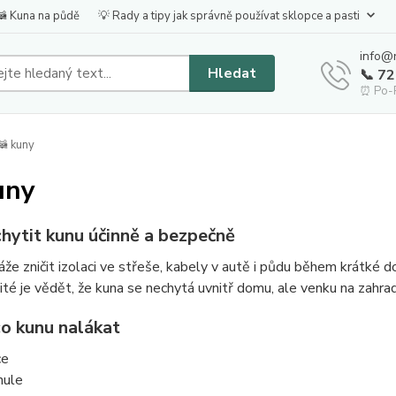
🦝 Kuna na půdě
💡 Rady a tipy jak správně používat sklopce a pasti
info@
Hledat
📞 7
⏰ Po-P
 kuny
uny
chytit kunu účinně a bezpečně
že zničit izolaci ve střeše, kabely v autě i půdu během krátké d
té je vědět, že kuna se nechytá uvnitř domu, ale venku na zahra
co kunu nalákat
ce
nule