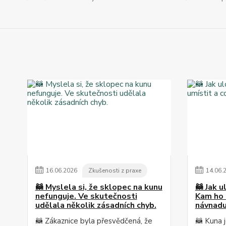
16
.
06
.
2026
Zkušenosti z praxe
14
.
06
.
🦝 Myslela si, že sklopec na kunu
🦝 Jak 
nefunguje. Ve skutečnosti
Kam ho 
udělala několik zásadních chyb.
návnad
🦝 Zákaznice byla přesvědčená, že
🦝 Kuna 