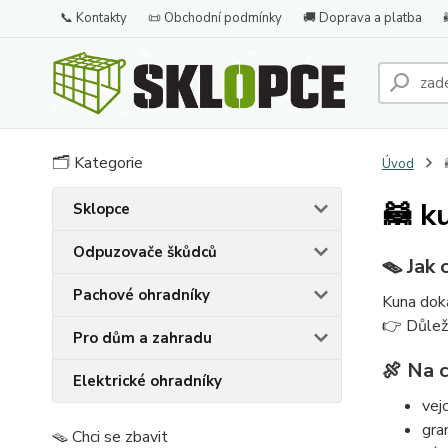
📞 Kontakty
📜 Obchodní podmínky
🚚 Doprava a platba
🗂️ Kategorie
Úvod

🦝 k
Sklopce
Odpuzovače škůdců
🪤 Jak 
Pachové ohradníky
Kuna doká
👉 Důleži
Pro dům a zahradu
🍖 Na 
Elektrické ohradníky
vej
gra
🪤 Chci se zbavit