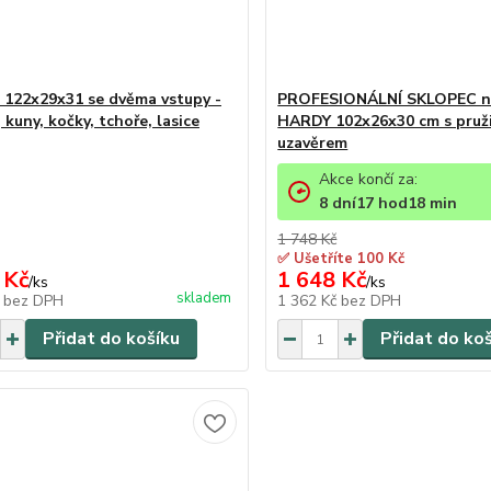
 122x29x31 se dvěma vstupy -
PROFESIONÁLNÍ SKLOPEC n
, kuny, kočky, tchoře, lasice
HARDY 102x26x30 cm s pru
uzavěrem
Akce končí za:
8
dní
17
hod
18
min
1 748 Kč
✅ Ušetříte 100 Kč
 Kč
1 648 Kč
/
ks
/
ks
skladem
č
bez DPH
1 362 Kč
bez DPH
Přidat do košíku
Přidat do ko