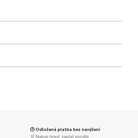
🕒 Odložená platba bez navýšení
🛒 Nakup hned, zaplať později