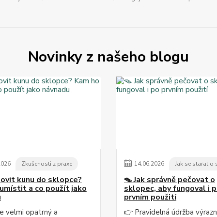
Novinky z našeho blogu
2026
Zkušenosti z praxe
14
.
06
.
2026
Jak se starat o
ulovit kunu do sklopce?
🪤 Jak správně pečovat o
umístit a co použít jako
sklopec, aby fungoval i 
u
prvním použití
je velmi opatrný a
👉 Pravidelná údržba výraz