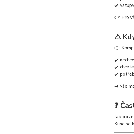
✔️ vstupy
👉 Pro vě
⚠️ Kd
👉 Komple
✔️ nechce
✔️ chcete
✔️ potřeb
➡️ vše m
❓ Čas
Jak pozn
Kuna se k