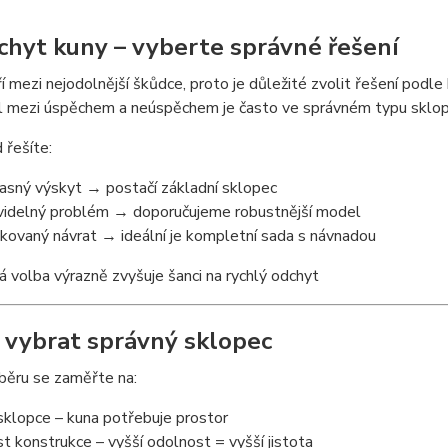
chyt kuny – vyberte správné řešení
í mezi nejodolnější škůdce, proto je důležité zvolit řešení podle 
l mezi úspěchem a neúspěchem je často ve správném typu sklop
 řešíte:
asný výskyt → postačí základní sklopec
videlný problém → doporučujeme robustnější model
kovaný návrat → ideální je kompletní sada s návnadou
á volba výrazně zvyšuje šanci na rychlý odchyt
k vybrat správný sklopec
běru se zaměřte na:
sklopce – kuna potřebuje prostor
t konstrukce – vyšší odolnost = vyšší jistota