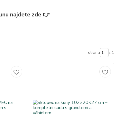
 kunu najdete zde 👉
strana
z 1