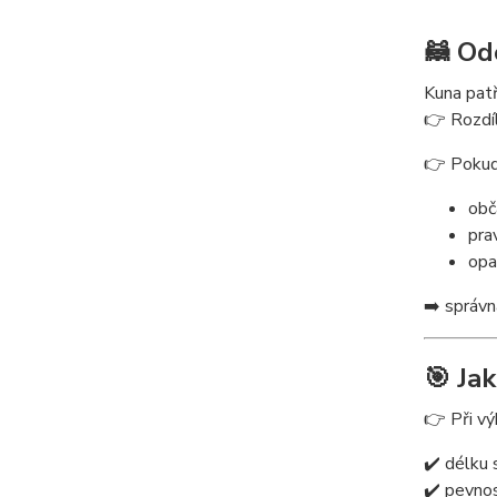
🦝 Od
Kuna patř
👉 Rozdí
👉 Pokud
obč
pra
opa
➡️ správn
🎯 Ja
👉 Při vý
✔️ délku 
✔️ pevnos