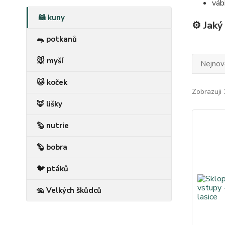
váb
🦝 kuny
⚙️ Jaký
🐀 potkanů
🐭 myší
Nejnově
🐱 koček
Zobrazuji 
🦊 lišky
🦫 nutrie
🦫 bobra
🐦 ptáků
🦡 Velkých škůdců