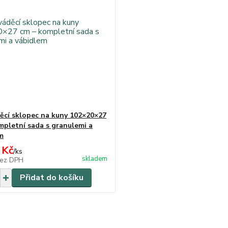
ěcí sklopec na kuny 102×20×27
mpletní sada s granulemi a
m
 Kč
/
ks
skladem
ez DPH
Přidat do košíku