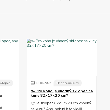
 sklopec
13
.
06
.
2026
Sklopce na kuny
🪤 Pro koho je vhodný sklopec na
po
kuny 82×17×20 cm?
👉 Je sklopec 82×17×20 cm vhodný
ně
na kunu? Ano, pokud jste viděli