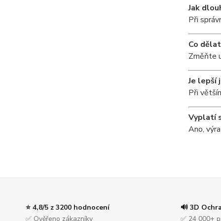
Jak dlou
Při správ
Co dělat
Změňte um
Je lepší
Při větší
Vyplatí 
Ano, výra
⭐ 4,8/5 z 3200 hodnocení
🔊 3D Ochr
✅ Ověřeno zákazníky
✅ 24 000+ p