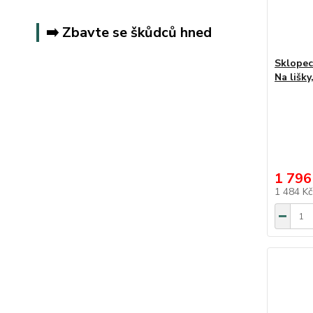
➡️ Zbavte se škůdců hned
Sklopec
Na lišky
1 796
1 484 K