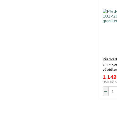
Předvád
cm – ko
vábidle
1 149
950 Kč
b