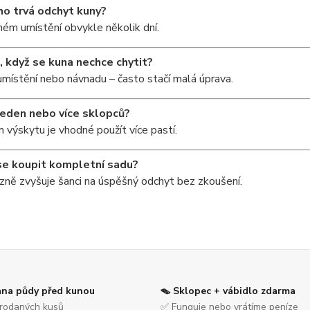
ho trvá odchyt kuny?
ném umístění obvykle několik dní.
, když se kuna nechce chytit?
ístění nebo návnadu – často stačí malá úprava.
 jeden nebo více sklopců?
m výskytu je vhodné použít více pastí.
se koupit kompletní sadu?
zně zvyšuje šanci na úspěšný odchyt bez zkoušení.
ana půdy před kunou
🪤 Sklopec + vábidlo zdarma
rodaných kusů
✅ Funguje nebo vrátíme peníze