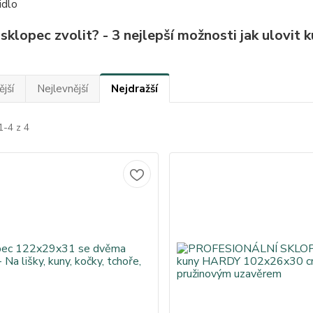
idlo
 sklopec zvolit? - 3 nejlepší možnosti jak ulovit
jší
Nejlevnější
Nejdražší
1-4 z 4