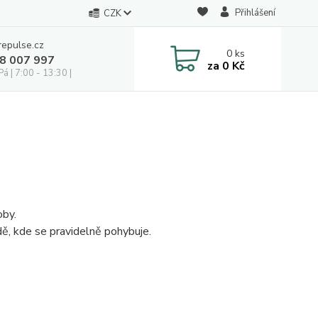
Přihlášení
CZK
repulse.cz
0
ks
28 007 997
za
0 Kč
á | 7:00 - 13:30 |
oby.
dě, kde se pravidelně pohybuje.