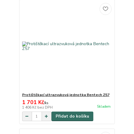
Protištěkací ultrazvuková jednotka Bentech Z57
1 701 Kč
/
ks
Skladem
1 406 Kč
bez DPH
Přidat do košíku