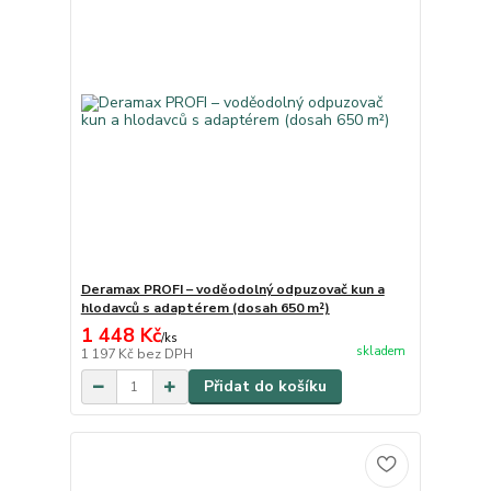
Deramax PROFI – voděodolný odpuzovač kun a
hlodavců s adaptérem (dosah 650 m²)
1 448 Kč
/
ks
skladem
1 197 Kč
bez DPH
Přidat do košíku