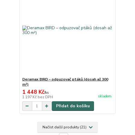
Deramax BIRD – odpuzovač ptáků (dosah až 300
m²)
1 448 Kč
/
ks
skladem
1 197 Kč
bez DPH
Přidat do košíku
Načíst další produkty (21)