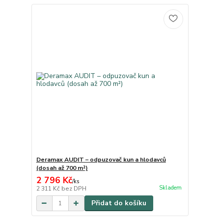
Deramax AUDIT – odpuzovač kun a hlodavců
(dosah až 700 m²)
2 796 Kč
/
ks
Skladem
2 311 Kč
bez DPH
Přidat do košíku