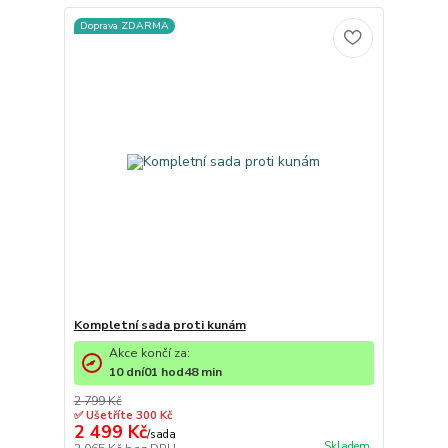
Doprava ZDARMA
Kompletní sada proti kunám
Akce končí za:
10
dní
01
hod
48
min
2 799 Kč
✅ Ušetříte 300 Kč
2 499 Kč
/
sada
Skladem