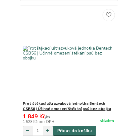
Protištěkací ultrazvuková jednotka Bentech
CSB56 | Účinné omezení štěkání psů bez obojku
1 849 Kč
/
ks
skladem
1 528 Kč
bez DPH
Přidat do košíku