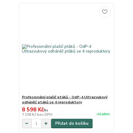
Profesionální plašič ptáků - OdP-4 Ultrazvukový
odháněč ptáků se 4 reproduktory
8 598 Kč
/
ks
skladem
7 106 Kč
bez DPH
Přidat do košíku