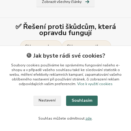
Zobrazit všechny články
✅ Řešení proti škůdcům, která
opravdu fungují
Sklopce na kuny
Sklopce na potkany
🍪 Jak byste rádi své cookies?
Sklopce na kočky
Sklopce na lišky
Soubory cookies používáme ke správnému fungování našeho e-
shopu a v případě vašeho souhlasu také ke sledování statistik o
Sklopce na vydry
Profesionální sklopce
webu, měření efektivity reklamních kampaní, zapamatování vašeho
oblíbeného nastavení při používání stránek, či zobrazení reklam
Pasti na myši
Živolovné pasti
odpovídajících vašim preferencím.
Více k využití cookies
Jak ulovit kunu do sklopce?
Souhlasím
Nastavení
Nejlepší sklopec na kunu
Souhlas můžete odmítnout
zde
.
Živolovná past na kočky