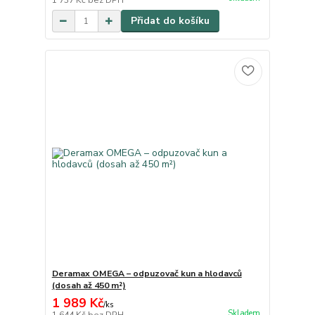
1 737 Kč
bez DPH
Přidat do košíku
Deramax OMEGA – odpuzovač kun a hlodavců
(dosah až 450 m²)
1 989 Kč
/
ks
Skladem
1 644 Kč
bez DPH