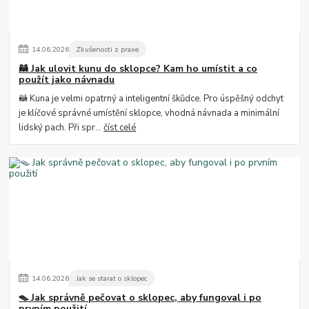
14
.
06
.
2026
Zkušenosti z praxe
🦝 Jak ulovit kunu do sklopce? Kam ho umístit a co
použít jako návnadu
🦝 Kuna je velmi opatrný a inteligentní škůdce. Pro úspěšný odchyt
je klíčové správné umístění sklopce, vhodná návnada a minimální
lidský pach. Při spr...
číst celé
14
.
06
.
2026
Jak se starat o sklopec
🪤 Jak správně pečovat o sklopec, aby fungoval i po
prvním použití