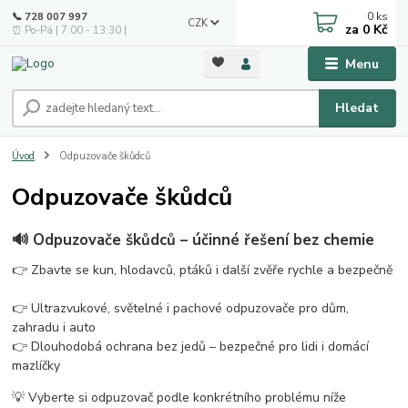
0
ks
📞 728 007 997
CZK
za
0 Kč
⏰ Po-Pá | 7:00 - 13:30 |
Menu
Hledat
Úvod
Odpuzovače škůdců
Odpuzovače škůdců
🔊 Odpuzovače škůdců – účinné řešení bez chemie
👉 Zbavte se kun, hlodavců, ptáků i další zvěře rychle a bezpečně
👉 Ultrazvukové, světelné i pachové odpuzovače pro dům,
zahradu i auto
👉 Dlouhodobá ochrana bez jedů – bezpečné pro lidi i domácí
mazlíčky
💡 Vyberte si odpuzovač podle konkrétního problému níže