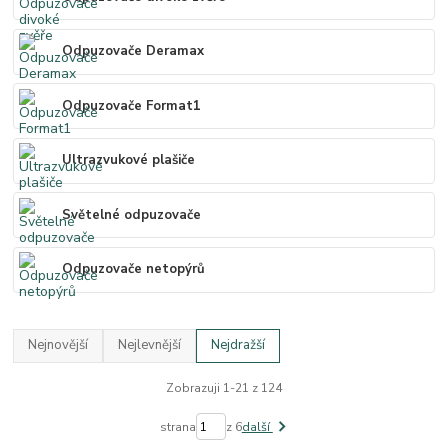
Odpuzovače Deramax
Odpuzovače Format1
Ultrazvukové plašiče
Světelné odpuzovače
Odpuzovače netopýrů
Nejnovější
Nejlevnější
Nejdražší
Zobrazuji 1-21 z 124
strana
z 6
další