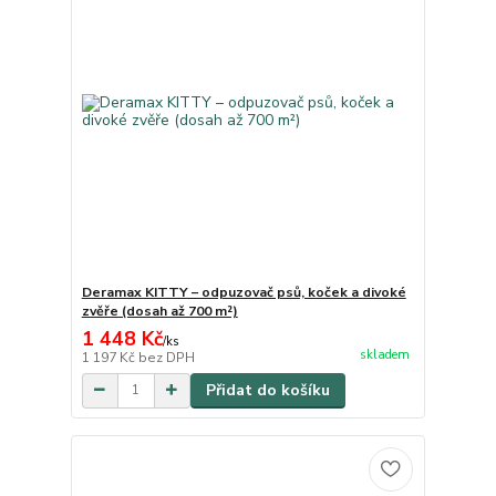
Deramax KITTY – odpuzovač psů, koček a divoké
zvěře (dosah až 700 m²)
1 448 Kč
/
ks
skladem
1 197 Kč
bez DPH
Přidat do košíku