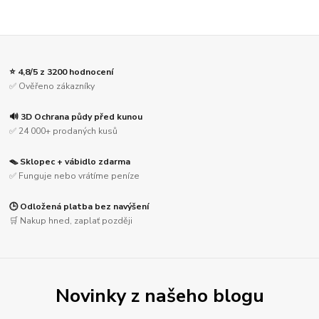
⭐ 4,8/5 z 3200 hodnocení
✅ Ověřeno zákazníky
🔊 3D Ochrana půdy před kunou
✅ 24 000+ prodaných kusů
🪤 Sklopec + vábidlo zdarma
✅ Funguje nebo vrátíme peníze
🕒 Odložená platba bez navýšení
🛒 Nakup hned, zaplať později
Novinky z našeho blogu