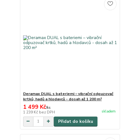
Deramax DUAL s bateriemi – vibrační odpuzovač
krtků, hadů a hlodavců - dosah až 1 200 m²
1 499 Kč
/
ks
skladem
1 239 Kč
bez DPH
Přidat do košíku