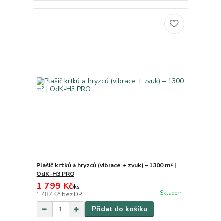
Plašič krtků a hryzců (vibrace + zvuk) – 1300 m² |
OdK-H3 PRO
1 799 Kč
/
ks
Skladem
1 487 Kč
bez DPH
Přidat do košíku