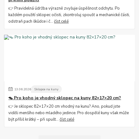
👉 Pravidelná údržba výrazně zvyšuje úspěšnost odchytu. Po
každém použití sklopec očisti, zkontroluj spoušť a mechanické části,
odstraň pach škůdce i č...
číst celé
13
.
06
.
2026
Sklopce na kuny
🪤 Pro koho je vhodný sklopec na kuny 82×17×20 cm?
👉 Je sklopec 82×17×20 cm vhodný na kunu? Ano, pokud jste
viděli menšího nebo mladého jedince. Pro dospělé kuny však může
být příliš krátký – při spušt...
číst celé