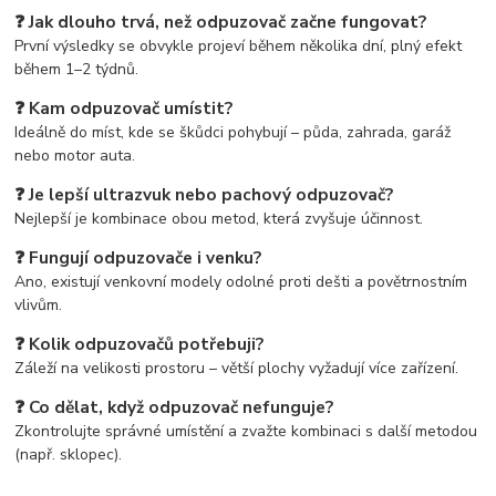
❓ Jak dlouho trvá, než odpuzovač začne fungovat?
První výsledky se obvykle projeví během několika dní, plný efekt
během 1–2 týdnů.
❓ Kam odpuzovač umístit?
Ideálně do míst, kde se škůdci pohybují – půda, zahrada, garáž
nebo motor auta.
❓ Je lepší ultrazvuk nebo pachový odpuzovač?
Nejlepší je kombinace obou metod, která zvyšuje účinnost.
❓ Fungují odpuzovače i venku?
Ano, existují venkovní modely odolné proti dešti a povětrnostním
vlivům.
❓ Kolik odpuzovačů potřebuji?
Záleží na velikosti prostoru – větší plochy vyžadují více zařízení.
❓ Co dělat, když odpuzovač nefunguje?
Zkontrolujte správné umístění a zvažte kombinaci s další metodou
(např. sklopec).