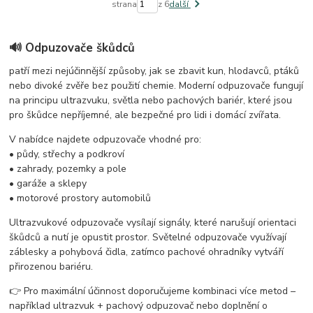
strana
z 6
další
🔊 Odpuzovače škůdců
patří mezi nejúčinnější způsoby, jak se zbavit kun, hlodavců, ptáků
nebo divoké zvěře bez použití chemie. Moderní odpuzovače fungují
na principu ultrazvuku, světla nebo pachových bariér, které jsou
pro škůdce nepříjemné, ale bezpečné pro lidi i domácí zvířata.
V nabídce najdete odpuzovače vhodné pro:
• půdy, střechy a podkroví
• zahrady, pozemky a pole
• garáže a sklepy
• motorové prostory automobilů
Ultrazvukové odpuzovače vysílají signály, které narušují orientaci
škůdců a nutí je opustit prostor. Světelné odpuzovače využívají
záblesky a pohybová čidla, zatímco pachové ohradníky vytváří
přirozenou bariéru.
👉 Pro maximální účinnost doporučujeme kombinaci více metod –
například ultrazvuk + pachový odpuzovač nebo doplnění o