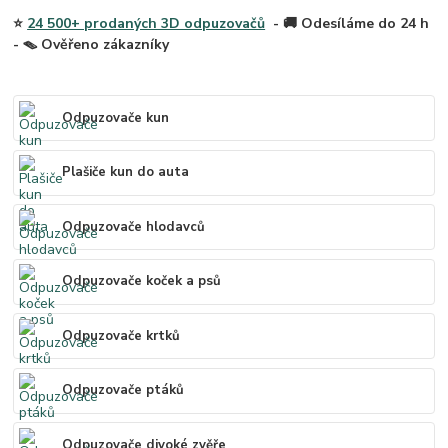
⭐
24 500+ prodaných 3D odpuzovačů
- 🚚 Odesíláme do 24 h
- 🪤 Ověřeno zákazníky
Odpuzovače kun
Plašiče kun do auta
Odpuzovače hlodavců
Odpuzovače koček a psů
Odpuzovače krtků
Odpuzovače ptáků
Odpuzovače divoké zvěře