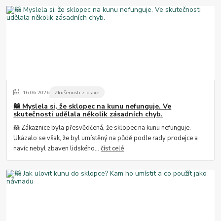
16
.
06
.
2026
Zkušenosti z praxe
🦝 Myslela si, že sklopec na kunu nefunguje. Ve
skutečnosti udělala několik zásadních chyb.
🦝 Zákaznice byla přesvědčená, že sklopec na kunu nefunguje.
Ukázalo se však, že byl umístěný na půdě podle rady prodejce a
navíc nebyl zbaven lidského...
číst celé