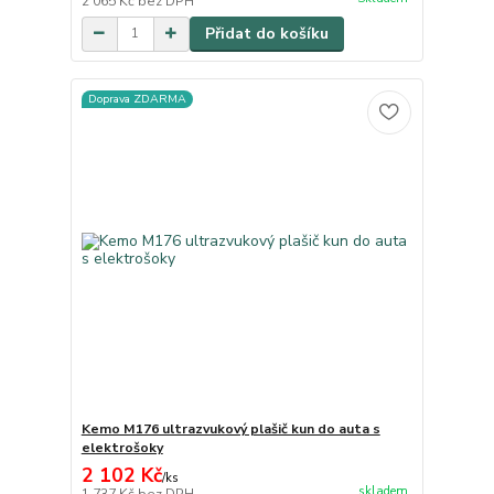
2 065 Kč
bez DPH
Přidat do košíku
Doprava ZDARMA
Kemo M176 ultrazvukový plašič kun do auta s
elektrošoky
2 102 Kč
/
ks
skladem