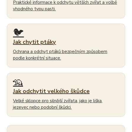
Praktické informace k odchytu větších zvířat a volbě
vhodného typu pasti.
🐦
Jak chytit ptáky
Ochrana a odchyt ptáků bezpečným způsobem
podle konkrétní situace.
🦡
Jak odchytit velkého škůdce
Velké sklopce pro silnější zvířata, jako je liška,
jezevec nebo podobní škůdci.