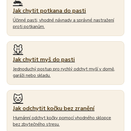
🐀
Jak chytit potkana do pasti
Účinné pasti, vhodné návnady a správné nastražení
proti potkanům.
🐭
Jak chytit myš do pasti
Jednoduchý postup pro rychlý odchyt myší v domě,
garáži nebo skladu.
🐱
Jak odchytit kočku bez zranění
Humánní odchyt kočky pomocí vhodného sklopce
bez zbytečného stresu.