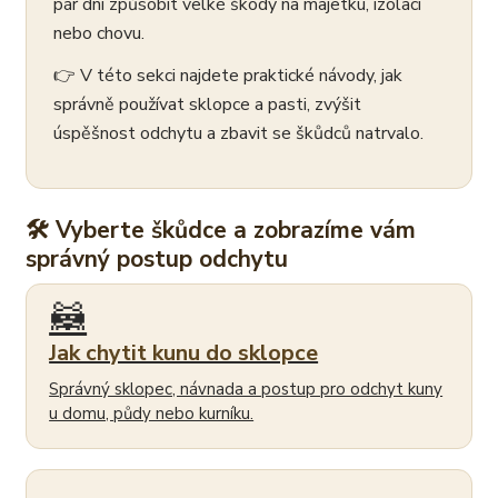
pár dní způsobit velké škody na majetku, izolaci
nebo chovu.
👉 V této sekci najdete praktické návody, jak
správně používat sklopce a pasti, zvýšit
úspěšnost odchytu a zbavit se škůdců natrvalo.
🛠 Vyberte škůdce a zobrazíme vám
správný postup odchytu
🦝
Jak chytit kunu do sklopce
Správný sklopec, návnada a postup pro odchyt kuny
u domu, půdy nebo kurníku.