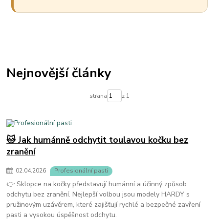
Nejnovější články
strana
z 1
🐱 Jak humánně odchytit toulavou kočku bez
zranění
02
.
04
.
2026
Profesionální pasti
👉 Sklopce na kočky představují humánní a účinný způsob
odchytu bez zranění. Nejlepší volbou jsou modely HARDY s
pružinovým uzávěrem, které zajišťují rychlé a bezpečné zavření
pasti a vysokou úspěšnost odchytu.