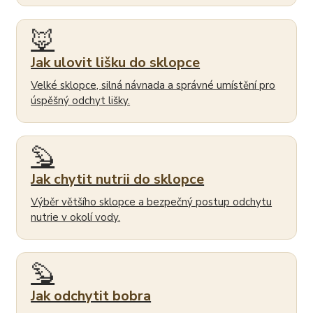
🦊
Jak ulovit lišku do sklopce
Velké sklopce, silná návnada a správné umístění pro
úspěšný odchyt lišky.
🦫
Jak chytit nutrii do sklopce
Výběr většího sklopce a bezpečný postup odchytu
nutrie v okolí vody.
🦫
Jak odchytit bobra