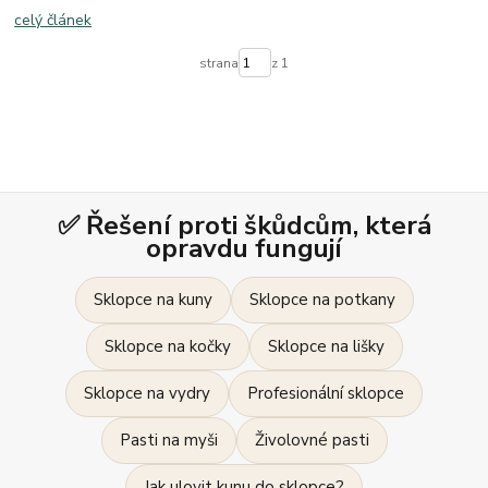
celý článek
strana
z 1
✅ Řešení proti škůdcům, která
opravdu fungují
Sklopce na kuny
Sklopce na potkany
Sklopce na kočky
Sklopce na lišky
Sklopce na vydry
Profesionální sklopce
Pasti na myši
Živolovné pasti
Jak ulovit kunu do sklopce?