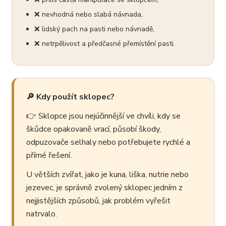
❌ nevhodná nebo slabá návnada,
❌ lidský pach na pasti nebo návnadě,
❌ netrpělivost a předčasné přemístění pasti.
🔎 Kdy použít sklopec?
👉 Sklopce jsou nejúčinnější ve chvíli, kdy se
škůdce opakovaně vrací, působí škody,
odpuzovače selhaly nebo potřebujete rychlé a
přímé řešení.
U větších zvířat, jako je kuna, liška, nutrie nebo
jezevec, je správně zvolený sklopec jedním z
nejjistějších způsobů, jak problém vyřešit
natrvalo.