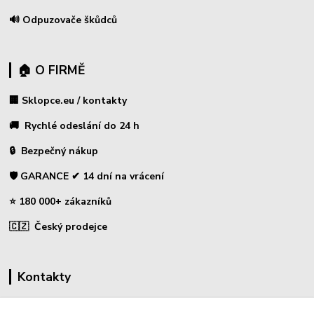
🔊 Odpuzovače škůdců
🏠 O FIRMĚ
🏢 Sklopce.eu / kontakty
🚚 Rychlé odeslání do 24 h
🔒 Bezpečný nákup
🛡️ GARANCE ✔ 14 dní na vrácení
⭐ 180 000+ zákazníků
🇨🇿 Český prodejce
Kontakty
☎ Sklopce - specializovaný obchod