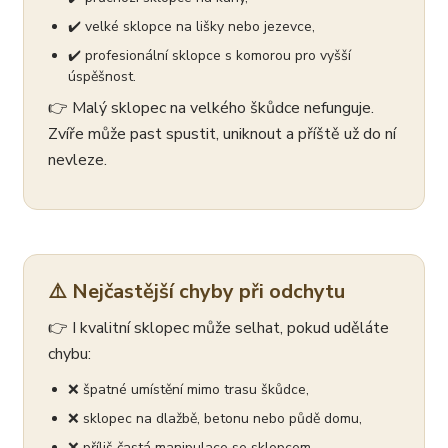
✔️ velké sklopce na lišky nebo jezevce,
✔️ profesionální sklopce s komorou pro vyšší
úspěšnost.
👉 Malý sklopec na velkého škůdce nefunguje.
Zvíře může past spustit, uniknout a příště už do ní
nevleze.
⚠️ Nejčastější chyby při odchytu
👉 I kvalitní sklopec může selhat, pokud uděláte
chybu:
❌ špatné umístění mimo trasu škůdce,
❌ sklopec na dlažbě, betonu nebo půdě domu,
❌ příliš častá manipulace se sklopcem,