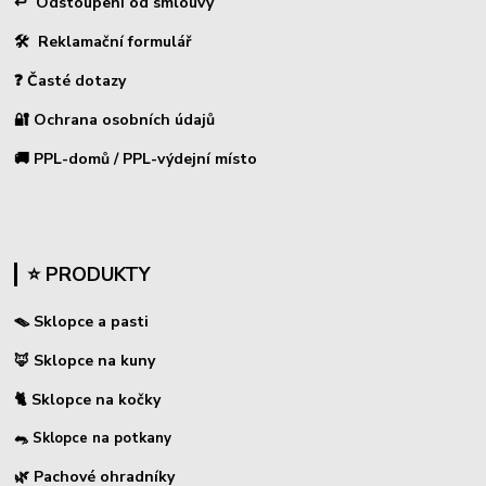
↩
Odstoupení od smlouvy
🛠 Reklamační formulář
❓ Časté dotazy
🔐 Ochrana osobních údajů
🚚 PPL-domů / PPL-výdejní místo
⭐ PRODUKTY
🪤 Sklopce a pasti
🦊 Sklopce na kuny
🐈 Sklopce na kočky
🐀 Sklopce na potkany
🌿 Pachové ohradníky