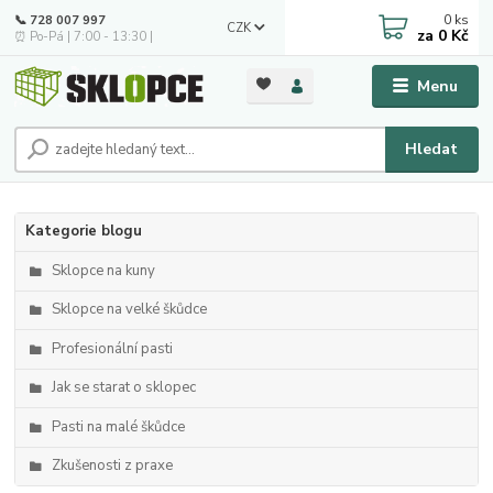
0
ks
📞 728 007 997
CZK
za
0 Kč
⏰ Po-Pá | 7:00 - 13:30 |
Menu
Hledat
Kategorie blogu
Sklopce na kuny
Sklopce na velké škůdce
Profesionální pasti
Jak se starat o sklopec
Pasti na malé škůdce
Zkušenosti z praxe