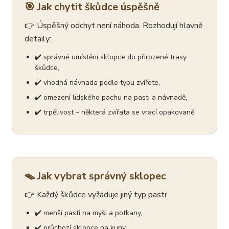
🎯 Jak chytit škůdce úspěšně
👉 Úspěšný odchyt není náhoda. Rozhodují hlavně
detaily:
✔️ správné umístění sklopce do přirozené trasy
škůdce,
✔️ vhodná návnada podle typu zvířete,
✔️ omezení lidského pachu na pasti a návnadě,
✔️ trpělivost – některá zvířata se vrací opakovaně.
🪤 Jak vybrat správný sklopec
👉 Každý škůdce vyžaduje jiný typ pasti:
✔️ menší pasti na myši a potkany,
✔️ průchozí sklopce na kuny,