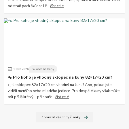
každém použití sklopec očisti, zkontroluj spoušť a mechanické části,
odstraň pach škůdce i č...
číst celé
13
.
06
.
2026
Sklopce na kuny
🪤 Pro koho je vhodný sklopec na kuny 82×17×20 cm?
👉 Je sklopec 82×17×20 cm vhodný na kunu? Ano, pokud jste
viděli menšího nebo mladého jedince. Pro dospělé kuny však může
být příliš krátký – při spušt...
číst celé
Zobrazit všechny články