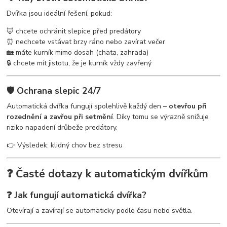
Dvířka jsou ideální řešení, pokud:
🦊 chcete ochránit slepice před predátory
⏰ nechcete vstávat brzy ráno nebo zavírat večer
🏡 máte kurník mimo dosah (chata, zahrada)
🔒 chcete mít jistotu, že je kurník vždy zavřený
🛡️ Ochrana slepic 24/7
Automatická dvířka fungují spolehlivě každý den –
otevřou při
rozednění a zavřou při setmění
. Díky tomu se výrazně snižuje
riziko napadení drůbeže predátory.
👉 Výsledek: klidný chov bez stresu
❓ Časté dotazy k automatickým dvířkům
❓ Jak fungují automatická dvířka?
Otevírají a zavírají se automaticky podle času nebo světla.