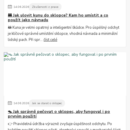
14
.
06
.
2026
Zkušenosti z praxe
🦝 Jak ulovit kunu do sklopce? Kam ho umístit a co
použít jako návnadu
🦝 Kuna je velmi opatrný a inteligentní škůdce. Pro úspěšný odchyt
je klíčové správné umístění sklopce, vhodná návnada a minimální
lidský pach. Při spr...
číst celé
14
.
06
.
2026
Jak se starat o sklopec
🪤 Jak správně pečovat o sklopec, aby fungoval i po
prvním použití
👉 Pravidelná údržba výrazně zvyšuje úspěšnost odchytu. Po