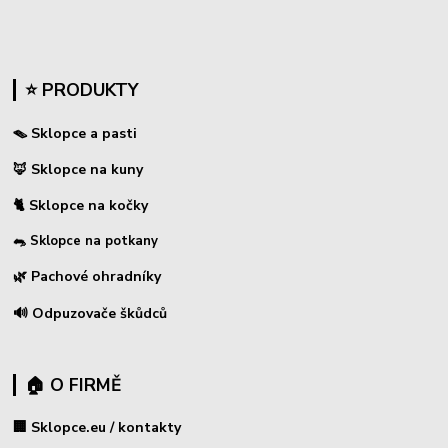
⭐ PRODUKTY
🪤 Sklopce a pasti
🦊 Sklopce na kuny
🐈 Sklopce na kočky
🐀 Sklopce na potkany
🌿 Pachové ohradníky
🔊 Odpuzovače škůdců
🏠 O FIRMĚ
🏢 Sklopce.eu / kontakty