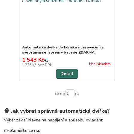
Automatická dvířka do kurníku s časovačem a
světelným senzorem - baterie ZDARMA
1 543 Kč
/
ks
Není skladem
1 275 Kč
bez DPH
Detail
strana
z 1
🧠 Jak vybrat správná automatická dvířka?
Výběr závisí hlavně na napájení a způsobu ovládání:
👉
Zaměřte se na: