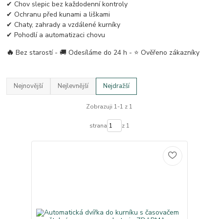
✔ Chov slepic bez každodenní kontroly
✔ Ochranu před kunami a liškami
✔ Chaty, zahrady a vzdálené kurníky
✔ Pohodlí a automatizaci chovu
🔥
Bez starostí - 🚚 Odesíláme do 24 h - ⭐ Ověřeno zákazníky
Nejnovější
Nejlevnější
Nejdražší
Zobrazuji 1-1 z 1
strana
z 1