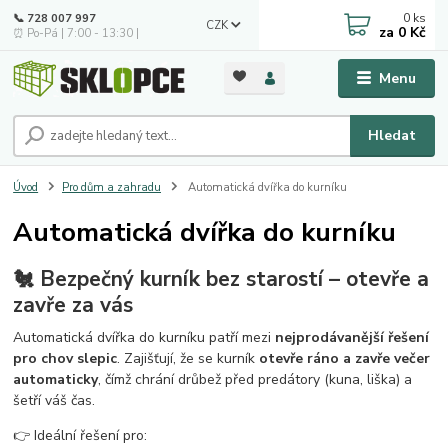
0
ks
📞 728 007 997
CZK
za
0 Kč
⏰ Po-Pá | 7:00 - 13:30 |
Menu
Hledat
Úvod
Pro dům a zahradu
Automatická dvířka do kurníku
Automatická dvířka do kurníku
🐔 Bezpečný kurník bez starostí – otevře a
zavře za vás
Automatická dvířka do kurníku patří mezi
nejprodávanější řešení
pro chov slepic
. Zajišťují, že se kurník
otevře ráno a zavře večer
automaticky
, čímž chrání drůbež před predátory (kuna, liška) a
šetří váš čas.
👉 Ideální řešení pro: