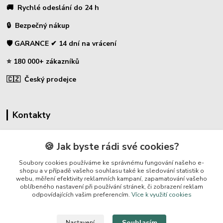
🚚 Rychlé odeslání do 24 h
🔒 Bezpečný nákup
🛡️ GARANCE ✔ 14 dní na vrácení
⭐ 180 000+ zákazníků
🇨🇿 Český prodejce
Kontakty
☎ Sklopce - specializovaný obchod
🍪 Jak byste rádi své cookies?
🛡️ Zákaznická podpora
Soubory cookies používáme ke správnému fungování našeho e-
📞 728 007 997
shopu a v případě vašeho souhlasu také ke sledování statistik o
webu, měření efektivity reklamních kampaní, zapamatování vašeho
⏰ Po-Pá | 7:00 - 13:30 |
oblíbeného nastavení při používání stránek, či zobrazení reklam
odpovídajících vašim preferencím.
Více k využití cookies
info@repulse.cz
Souhlasím
Nastavení