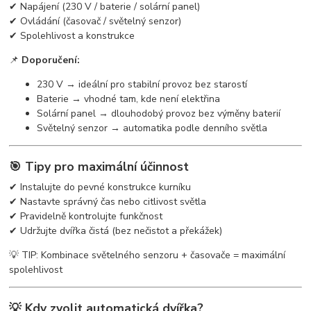
✔ Napájení (230 V / baterie / solární panel)
✔ Ovládání (časovač / světelný senzor)
✔ Spolehlivost a konstrukce
📌
Doporučení:
230 V → ideální pro stabilní provoz bez starostí
Baterie → vhodné tam, kde není elektřina
Solární panel → dlouhodobý provoz bez výměny baterií
Světelný senzor → automatika podle denního světla
🎯 Tipy pro maximální účinnost
✔ Instalujte do pevné konstrukce kurníku
✔ Nastavte správný čas nebo citlivost světla
✔ Pravidelně kontrolujte funkčnost
✔ Udržujte dvířka čistá (bez nečistot a překážek)
💡 TIP: Kombinace světelného senzoru + časovače = maximální
spolehlivost
💡 Kdy zvolit automatická dvířka?