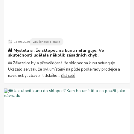
16
.
06
.
2026
Zkušenosti z praxe
🦝 Myslela si, že sklopec na kunu nefunguje. Ve
skutečnosti udělala několik zásadních chyb.
🦝 Zákaznice byla přesvědčená, že sklopec na kunu nefunguje.
Ukázalo se však, že byl umístěný na půdě podle rady prodejce a
navíc nebyl zbaven lidského...
číst celé