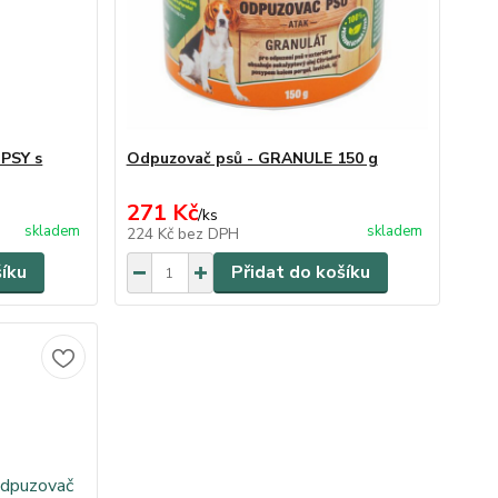
 PSY s
Odpuzovač psů - GRANULE 150 g
271 Kč
/
ks
skladem
skladem
224 Kč
bez DPH
šíku
Přidat do košíku