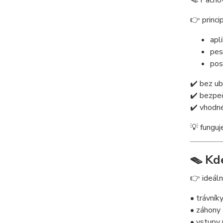
🪤 Pachov
👉 princip
apl
pes
pos
✔️ bez ub
✔️ bezpe
✔️ vhodné
💡 funguj
🪤 Kd
👉 ideální
• trávník
• záhony 
• vstupy