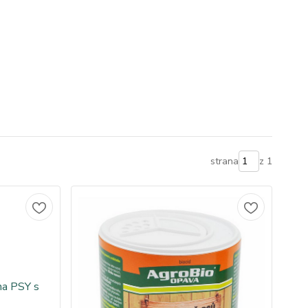
strana
z 1