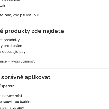
 zdi
jte tam, kde psi vstupují
ké produkty zde najdete
vé ohradníky
ky proti psům
e odpuzující psy
ace = vyšší účinnost
k správně aplikovat
 úspěchu:
e na více míst
e souvislou bariéru
e se na vstupy