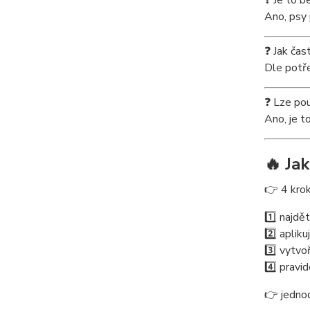
❓ Je to 
Ano, psy 
❓ Jak čas
Dle potře
❓ Lze pou
Ano, je to
🔥 Ja
👉 4 krok
1️⃣ najdě
2️⃣ aplik
3️⃣ vytvo
4️⃣ pravi
👉 jednod