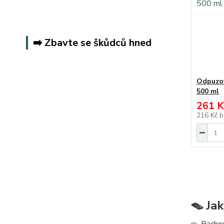
➡️ Zbavte se škůdců hned
Odpuzov
500 ml
261 K
216 Kč
b
🪤 Ja