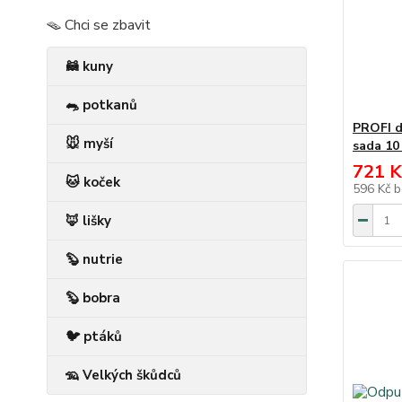
🪤 Chci se zbavit
🦝 kuny
🐀 potkanů
PROFI d
🐭 myší
sada 10
721 K
🐱 koček
596 Kč
b
🦊 lišky
🦫 nutrie
🦫 bobra
🐦 ptáků
🦡 Velkých škůdců