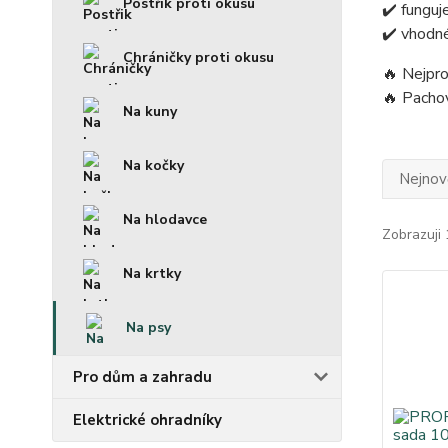
Postřik proti okusu
✔️ funguj
✔️ vhodné
Chráničky proti okusu
🔥 Nejpro
🔥 Pachov
Na kuny
Na kočky
Nejnově
Na hlodavce
Zobrazuji 
Na krtky
Na psy
Pro dům a zahradu
Elektrické ohradníky