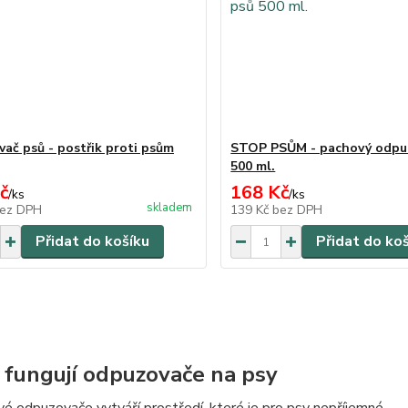
ač psů - postřik proti psům
STOP PSŮM - pachový odpu
500 ml.
č
168 Kč
/
ks
/
ks
skladem
ez DPH
139 Kč
bez DPH
Přidat do košíku
Přidat do ko
k fungují odpuzovače na psy