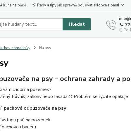
🦝 Kuna na půdě
💡 Rady a tipy jak správně používat sklopce a pasti
info@
Hledat
📞 7
⏰ Po-P
achové ohradníky
Na psy
sy
puzovače na psy – ochrana zahrady a p
si vám chodí na pozemek?
těný trávník, záhony nebo fasáda? ❗ Problém se rychle opakuje
í: pachové odpuzovače na psy
ní vstupu psů na pozemek
í pachovou bariéru