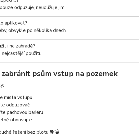
bezpečné?
pouze odpuzuje, neubližuje jim.
to aplikovat?
by, obvykle po několika dnech.
žít i na zahradě?
 nejčastější použití.
k zabránit psům vstup na pozemek
y:
te místa vstupu
ujte odpuzovač
řte pachovou bariéru
delně obnovujte
uché řešení bez plotu 🐕💣