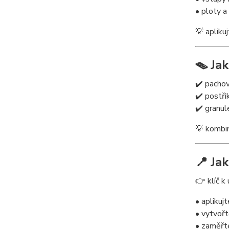
• ploty a
💡 apliku
🪤 Ja
✔️ pacho
✔️ postři
✔️ granul
💡 kombin
📍 Ja
👉 klíč k
• aplikujt
• vytvořt
• zaměřt