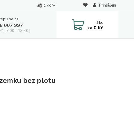
Přihlášení
CZK
repulse.cz
0
ks
28 007 997
za
0 Kč
á | 7:00 - 13:30 |
ozemku bez plotu