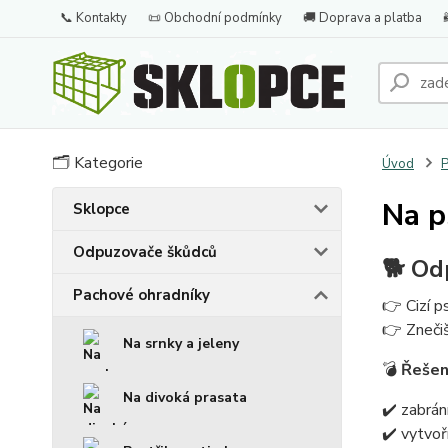
📞 Kontakty
📜 Obchodní podmínky
🚚 Doprava a platba
🗂️ Kategorie
Úvod
P
Na p
Sklopce
Odpuzovače škůdců
🐕 Od
Pachové ohradníky
👉 Cizí p
👉 Znečiš
Na srnky a jeleny
💣
Řešen
Na divoká prasata
✔️ zabrá
✔️ vytvoř