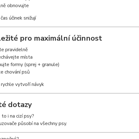
lně obnovujte
čas účinek snižují
ležité pro maximální účinnost
jte pravidelně
echávejte místa
ujte formy (sprej + granule)
te chování psů
 rychle vytvoří návyk
té dotazy
to i na cizí psy?
uzovače působí na všechny psy.