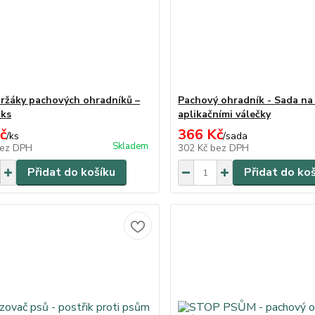
ržáky pachových ohradníků –
Pachový ohradník - Sada na
 ks
aplikačními válečky
č
366 Kč
/
ks
/
sada
Skladem
ez DPH
302 Kč
bez DPH
Přidat do košíku
Přidat do ko