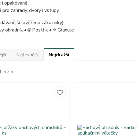
e i opakovaně
 pro zahrady, dvory i vstupy
dávanější (ověřeno zákazníky):
ý ohradník • 🌐 Postřik • ⭐ Granule
jší
Nejlevnější
Nejdražší
1-5 z 5