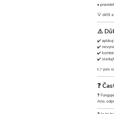
• pravide
💡 déšť a 
⚠️ Dů
✔️ apliku
✔️ nevyn
✔️ kombin
✔️ sleduj
👉 pes si
❓ Čas
❓ Funguje 
Ano, odp