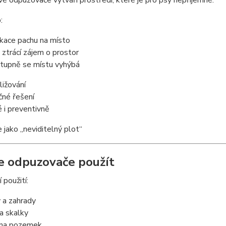
é odpuzovače vytváří prostředí, které je pro psy nepříjemné.
:
ikace pachu na místo
 ztrácí zájem o prostor
tupně se místu vyhýbá
ližování
čné řešení
 i preventivně
e jako „neviditelný plot“
e odpuzovače použít
 použití:
y a zahrady
a skalky
 na pozemek