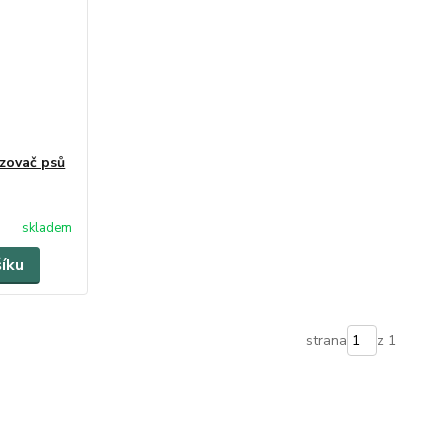
zovač psů
skladem
šíku
strana
z 1