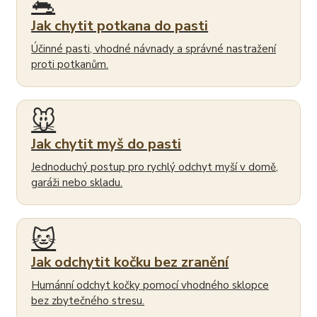
🐀
Jak chytit potkana do pasti
Účinné pasti, vhodné návnady a správné nastražení
proti potkanům.
🐭
Jak chytit myš do pasti
Jednoduchý postup pro rychlý odchyt myší v domě,
garáži nebo skladu.
🐱
Jak odchytit kočku bez zranění
Humánní odchyt kočky pomocí vhodného sklopce
bez zbytečného stresu.