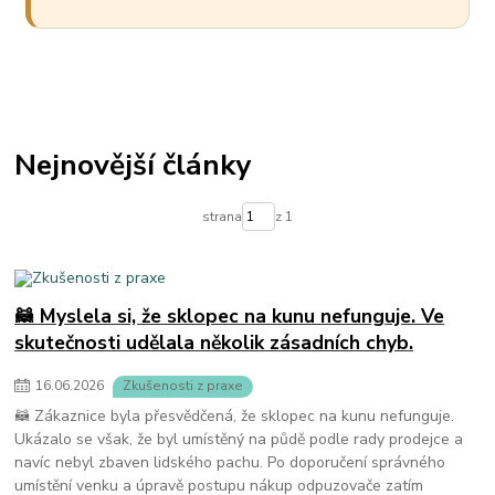
Nejnovější články
strana
z 1
🦝 Myslela si, že sklopec na kunu nefunguje. Ve
skutečnosti udělala několik zásadních chyb.
16
.
06
.
2026
Zkušenosti z praxe
🦝 Zákaznice byla přesvědčená, že sklopec na kunu nefunguje.
Ukázalo se však, že byl umístěný na půdě podle rady prodejce a
navíc nebyl zbaven lidského pachu. Po doporučení správného
umístění venku a úpravě postupu nákup odpuzovače zatím