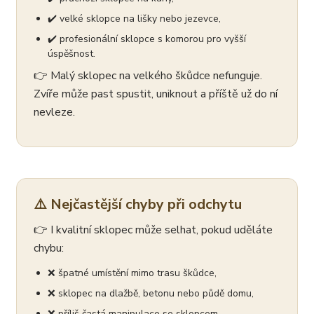
✔️ velké sklopce na lišky nebo jezevce,
✔️ profesionální sklopce s komorou pro vyšší
úspěšnost.
👉 Malý sklopec na velkého škůdce nefunguje.
Zvíře může past spustit, uniknout a příště už do ní
nevleze.
⚠️ Nejčastější chyby při odchytu
👉 I kvalitní sklopec může selhat, pokud uděláte
chybu:
❌ špatné umístění mimo trasu škůdce,
❌ sklopec na dlažbě, betonu nebo půdě domu,
❌ příliš častá manipulace se sklopcem,