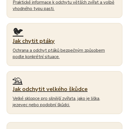
Praktické informace k odchytu větších zvířat a volbě
vhodného typu pasti.
🐦
Jak chytit ptáky
Ochrana a odchyt ptáků bezpečným způsobem
podle konkrétní situace.
🦡
Jak odchytit velkého škůdce
Velké sklopce pro silnější zvířata, jako je liška,
jezevec nebo podobní škůdci.