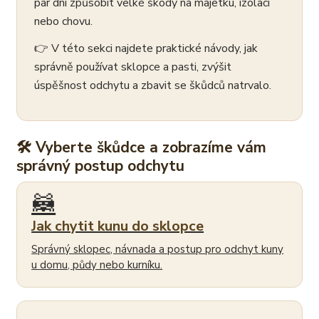
pár dní způsobit velké škody na majetku, izolaci
nebo chovu.
👉 V této sekci najdete praktické návody, jak
správně používat sklopce a pasti, zvýšit
úspěšnost odchytu a zbavit se škůdců natrvalo.
🛠 Vyberte škůdce a zobrazíme vám
správný postup odchytu
🦝
Jak chytit kunu do sklopce
Správný sklopec, návnada a postup pro odchyt kuny
u domu, půdy nebo kurníku.