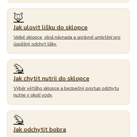
🦊
Jak ulovit lišku do sklopce
Velké sklopce, silná návnada a správné umístění pro
úspěšný odchyt lišky.
🦫
Jak chytit nutrii do sklopce
Výběr většího sklopce a bezpečný postup odchytu
nutrie v okolí vody.
🦫
Jak odchytit bobra