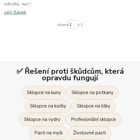
odložila. 🪤👉
celý článek
strana
z 1
✅ Řešení proti škůdcům, která
opravdu fungují
Sklopce na kuny
Sklopce na potkany
Sklopce na kočky
Sklopce na lišky
Sklopce na vydry
Profesionální sklopce
Pasti na myši
Živolovné pasti