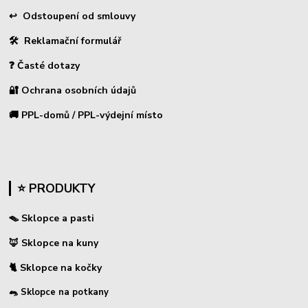
↩
Odstoupení od smlouvy
🛠 Reklamační formulář
❓ Časté dotazy
🔐 Ochrana osobních údajů
🚚 PPL-domů / PPL-výdejní místo
⭐ PRODUKTY
🪤 Sklopce a pasti
🦊 Sklopce na kuny
🐈 Sklopce na kočky
🐀 Sklopce na potkany