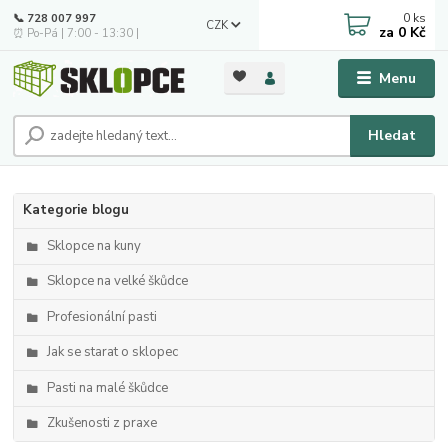
0
ks
📞 728 007 997
CZK
za
0 Kč
⏰ Po-Pá | 7:00 - 13:30 |
Menu
Hledat
Kategorie blogu
Sklopce na kuny
Sklopce na velké škůdce
Profesionální pasti
Jak se starat o sklopec
Pasti na malé škůdce
Zkušenosti z praxe