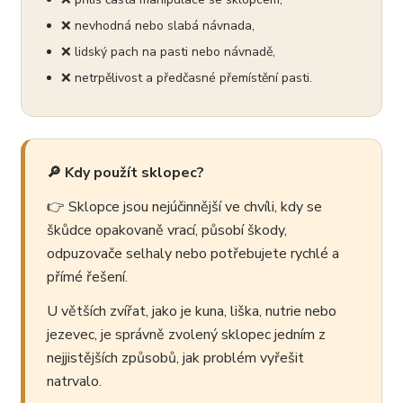
❌ nevhodná nebo slabá návnada,
❌ lidský pach na pasti nebo návnadě,
❌ netrpělivost a předčasné přemístění pasti.
🔎 Kdy použít sklopec?
👉 Sklopce jsou nejúčinnější ve chvíli, kdy se
škůdce opakovaně vrací, působí škody,
odpuzovače selhaly nebo potřebujete rychlé a
přímé řešení.
U větších zvířat, jako je kuna, liška, nutrie nebo
jezevec, je správně zvolený sklopec jedním z
nejjistějších způsobů, jak problém vyřešit
natrvalo.