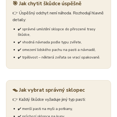
🎯 Jak chytit škůdce úspěšně
👉 Úspěšný odchyt není náhoda. Rozhodují hlavně
detaily:
✔️ správné umístění sklopce do přirozené trasy
škůdce,
✔️ vhodná návnada podle typu zvířete,
✔️ omezení lidského pachu na pasti a návnadě,
✔️ trpělivost – některá zvířata se vrací opakovaně.
🪤 Jak vybrat správný sklopec
👉 Každý škůdce vyžaduje jiný typ pasti:
✔️ menší pasti na myši a potkany,
✔️ průchozí sklopce na kuny,