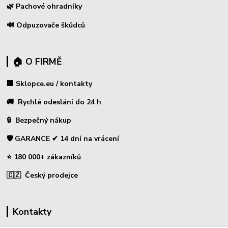
🌿 Pachové ohradníky
🔊 Odpuzovače škůdců
🏠 O FIRMĚ
🏢 Sklopce.eu / kontakty
🚚 Rychlé odeslání do 24 h
🔒 Bezpečný nákup
🛡️ GARANCE ✔ 14 dní na vrácení
⭐ 180 000+ zákazníků
🇨🇿 Český prodejce
Kontakty