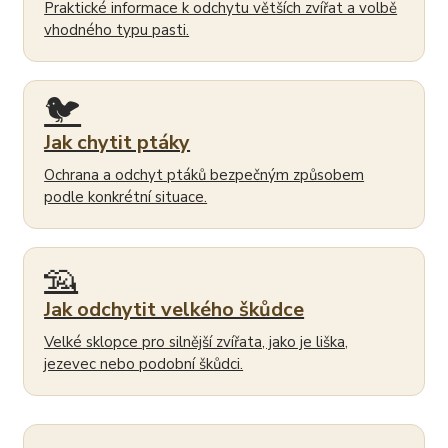
Praktické informace k odchytu větších zvířat a volbě
vhodného typu pasti.
🐦
Jak chytit ptáky
Ochrana a odchyt ptáků bezpečným způsobem
podle konkrétní situace.
🦡
Jak odchytit velkého škůdce
Velké sklopce pro silnější zvířata, jako je liška,
jezevec nebo podobní škůdci.