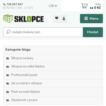
0
ks
📞 728 007 997
CZK
za
0 Kč
⏰ Po-Pá | 7:00 - 13:30 |
Menu
Hledat
Kategorie blogu
Sklopce na kuny
Sklopce na velké škůdce
Profesionální pasti
Jak se starat o sklopec
Pasti na malé škůdce
Zkušenosti z praxe