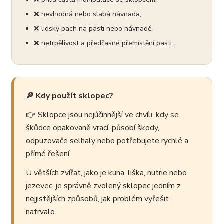
❌ nevhodná nebo slabá návnada,
❌ lidský pach na pasti nebo návnadě,
❌ netrpělivost a předčasné přemístění pasti.
🔎 Kdy použít sklopec?
👉 Sklopce jsou nejúčinnější ve chvíli, kdy se
škůdce opakovaně vrací, působí škody,
odpuzovače selhaly nebo potřebujete rychlé a
přímé řešení.
U větších zvířat, jako je kuna, liška, nutrie nebo
jezevec, je správně zvolený sklopec jedním z
nejjistějších způsobů, jak problém vyřešit
natrvalo.