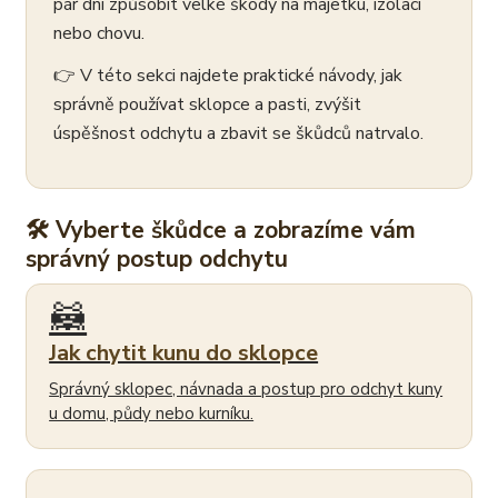
pár dní způsobit velké škody na majetku, izolaci
nebo chovu.
👉 V této sekci najdete praktické návody, jak
správně používat sklopce a pasti, zvýšit
úspěšnost odchytu a zbavit se škůdců natrvalo.
🛠 Vyberte škůdce a zobrazíme vám
správný postup odchytu
🦝
Jak chytit kunu do sklopce
Správný sklopec, návnada a postup pro odchyt kuny
u domu, půdy nebo kurníku.