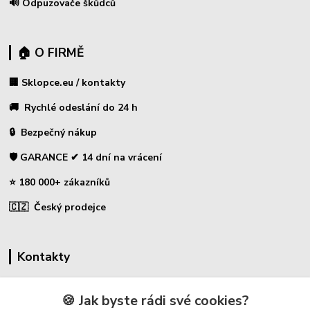
🔊 Odpuzovače škůdců
🏠 O FIRMĚ
🏢 Sklopce.eu / kontakty
🚚 Rychlé odeslání do 24 h
🔒 Bezpečný nákup
🛡️ GARANCE ✔ 14 dní na vrácení
⭐ 180 000+ zákazníků
🇨🇿 Český prodejce
Kontakty
☎ Sklopce - specializovaný obchod
🍪 Jak byste rádi své cookies?