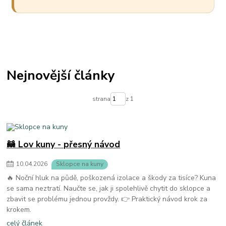
Nejnovější články
strana
z 1
🦝 Lov kuny - přesný návod
10
.
04
.
2026
Sklopce na kuny
🔥 Noční hluk na půdě, poškozená izolace a škody za tisíce? Kuna
se sama neztratí. Naučte se, jak ji spolehlivě chytit do sklopce a
zbavit se problému jednou provždy. 👉 Praktický návod krok za
krokem.
celý článek