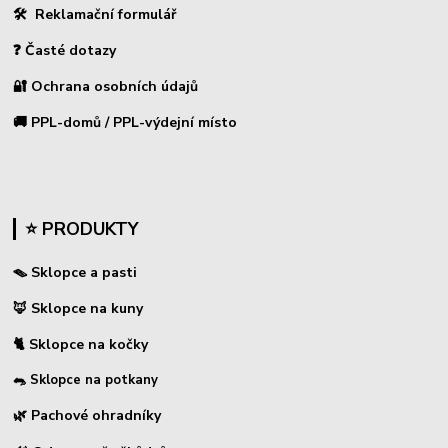
🛠 Reklamační formulář
❓ Časté dotazy
🔐 Ochrana osobních údajů
🚚 PPL-domů / PPL-výdejní místo
⭐ PRODUKTY
🪤 Sklopce a pasti
🦊 Sklopce na kuny
🐈 Sklopce na kočky
🐀 Sklopce na potkany
🌿 Pachové ohradníky