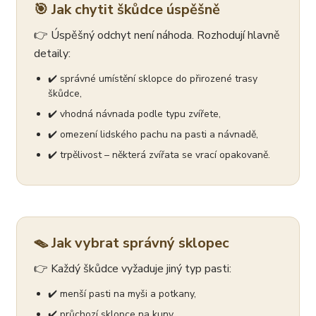
🎯 Jak chytit škůdce úspěšně
👉 Úspěšný odchyt není náhoda. Rozhodují hlavně
detaily:
✔️ správné umístění sklopce do přirozené trasy
škůdce,
✔️ vhodná návnada podle typu zvířete,
✔️ omezení lidského pachu na pasti a návnadě,
✔️ trpělivost – některá zvířata se vrací opakovaně.
🪤 Jak vybrat správný sklopec
👉 Každý škůdce vyžaduje jiný typ pasti:
✔️ menší pasti na myši a potkany,
✔️ průchozí sklopce na kuny,