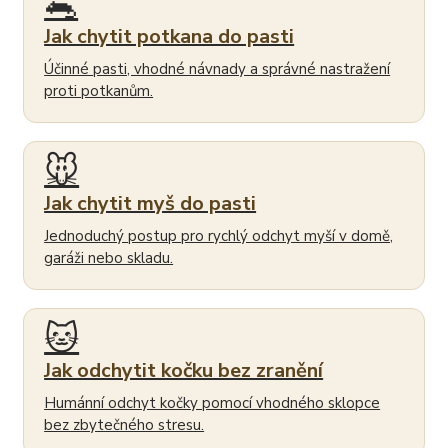
🐀
Jak chytit potkana do pasti
Účinné pasti, vhodné návnady a správné nastražení
proti potkanům.
🐭
Jak chytit myš do pasti
Jednoduchý postup pro rychlý odchyt myší v domě,
garáži nebo skladu.
🐱
Jak odchytit kočku bez zranění
Humánní odchyt kočky pomocí vhodného sklopce
bez zbytečného stresu.