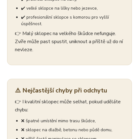
✔️ velké sklopce na lišky nebo jezevce,
✔️ profesionální sklopce s komorou pro vyšší
úspěšnost.
👉 Malý sklopec na velkého škůdce nefunguje.
Zvíře může past spustit, uniknout a příště už do ní
nevleze.
⚠️ Nejčastější chyby při odchytu
👉 I kvalitní sklopec může selhat, pokud uděláte
chybu:
❌ špatné umístění mimo trasu škůdce,
❌ sklopec na dlažbě, betonu nebo půdě domu,
❌ příliš častá manipulace se sklopcem,