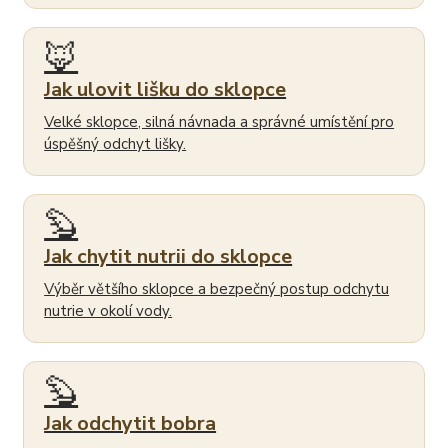
🦊
Jak ulovit lišku do sklopce
Velké sklopce, silná návnada a správné umístění pro
úspěšný odchyt lišky.
🦫
Jak chytit nutrii do sklopce
Výběr většího sklopce a bezpečný postup odchytu
nutrie v okolí vody.
🦫
Jak odchytit bobra