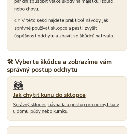
pár dní způsobit velké škody na majetku, izolaci
nebo chovu.
👉 V této sekci najdete praktické návody, jak
správně používat sklopce a pasti, zvýšit
úspěšnost odchytu a zbavit se škůdců natrvalo.
🛠 Vyberte škůdce a zobrazíme vám
správný postup odchytu
🦝
Jak chytit kunu do sklopce
Správný sklopec, návnada a postup pro odchyt kuny
u domu, půdy nebo kurníku.