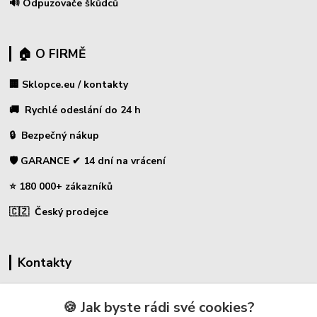
🔊 Odpuzovače škůdců
🏠 O FIRMĚ
🏢 Sklopce.eu / kontakty
🚚 Rychlé odeslání do 24 h
🔒 Bezpečný nákup
🛡️ GARANCE ✔ 14 dní na vrácení
⭐ 180 000+ zákazníků
🇨🇿 Český prodejce
Kontakty
☎ Sklopce - specializovaný obchod
🍪 Jak byste rádi své cookies?