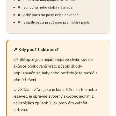
❌ nevhodná nebo slabá návnada,
❌ lidský pach na pasti nebo návnadě,
❌ netrpělivost a předčasné přemístění pasti.
🔎 Kdy použít sklopec?
👉 Sklopce jsou nejúčinnější ve chvíli, kdy se
škůdce opakovaně vrací, působí škody,
odpuzovače selhaly nebo potřebujete rychlé a
přímé řešení.
U větších zvířat, jako je kuna, liška, nutrie nebo
jezevec, je správně zvolený sklopec jedním z
nejjistějších způsobů, jak problém vyřešit
natrvalo.