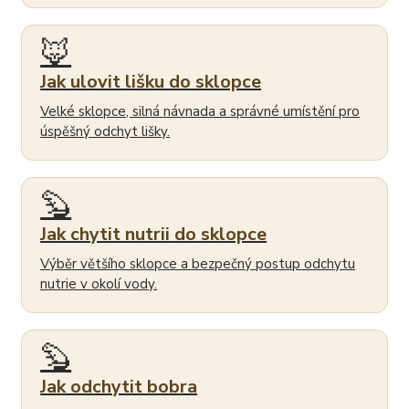
🦊
Jak ulovit lišku do sklopce
Velké sklopce, silná návnada a správné umístění pro
úspěšný odchyt lišky.
🦫
Jak chytit nutrii do sklopce
Výběr většího sklopce a bezpečný postup odchytu
nutrie v okolí vody.
🦫
Jak odchytit bobra