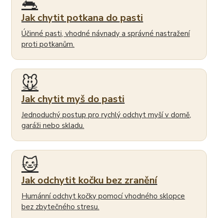
🐀
Jak chytit potkana do pasti
Účinné pasti, vhodné návnady a správné nastražení
proti potkanům.
🐭
Jak chytit myš do pasti
Jednoduchý postup pro rychlý odchyt myší v domě,
garáži nebo skladu.
🐱
Jak odchytit kočku bez zranění
Humánní odchyt kočky pomocí vhodného sklopce
bez zbytečného stresu.