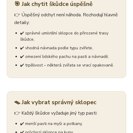
🎯 Jak chytit škůdce úspěšně
👉 Úspěšný odchyt není náhoda. Rozhodují hlavně
detaily:
✔️ správné umístění sklopce do přirozené trasy
škůdce,
✔️ vhodná návnada podle typu zvířete,
✔️ omezení lidského pachu na pasti a návnadě,
✔️ trpělivost – některá zvířata se vrací opakovaně.
🪤 Jak vybrat správný sklopec
👉 Každý škůdce vyžaduje jiný typ pasti:
✔️ menší pasti na myši a potkany,
✔️ průchozí sklopce na kuny,