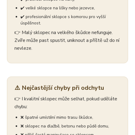
✔️ velké sklopce na lišky nebo jezevce,
✔️ profesionální sklopce s komorou pro vyšší
úspěšnost.
👉 Malý sklopec na velkého škůdce nefunguje.
Zvíře může past spustit, uniknout a příště už do ní
nevleze.
⚠️ Nejčastější chyby při odchytu
👉 I kvalitní sklopec může selhat, pokud uděláte
chybu:
❌ špatné umístění mimo trasu škůdce,
❌ sklopec na dlažbě, betonu nebo půdě domu,
❌ příliš častá manipulace se sklopcem,