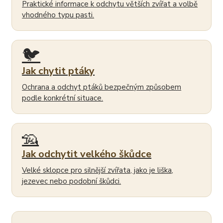
Praktické informace k odchytu větších zvířat a volbě
vhodného typu pasti.
🐦
Jak chytit ptáky
Ochrana a odchyt ptáků bezpečným způsobem
podle konkrétní situace.
🦡
Jak odchytit velkého škůdce
Velké sklopce pro silnější zvířata, jako je liška,
jezevec nebo podobní škůdci.