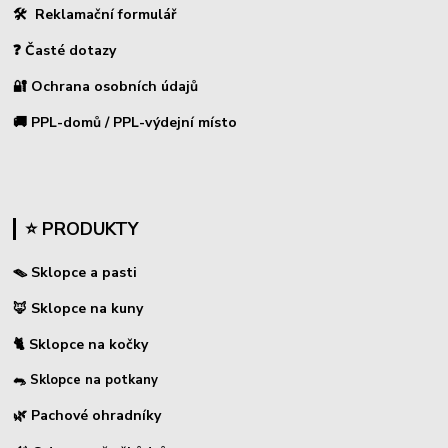
🛠 Reklamační formulář
❓ Časté dotazy
🔐 Ochrana osobních údajů
🚚 PPL-domů / PPL-výdejní místo
⭐ PRODUKTY
🪤 Sklopce a pasti
🦊 Sklopce na kuny
🐈 Sklopce na kočky
🐀 Sklopce na potkany
🌿 Pachové ohradníky