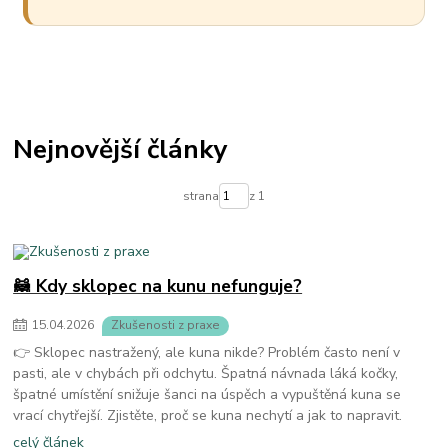
Nejnovější články
strana
z 1
🦝 Kdy sklopec na kunu nefunguje?
15
.
04
.
2026
Zkušenosti z praxe
👉 Sklopec nastražený, ale kuna nikde? Problém často není v
pasti, ale v chybách při odchytu. Špatná návnada láká kočky,
špatné umístění snižuje šanci na úspěch a vypuštěná kuna se
vrací chytřejší. Zjistěte, proč se kuna nechytí a jak to napravit.
celý článek