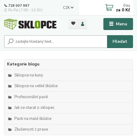
0
ks
📞 728 007 997
CZK
za
0 Kč
⏰ Po-Pá | 7:00 - 13:30 |
Menu
Hledat
Kategorie blogu
Sklopce na kuny
Sklopce na velké škůdce
Profesionální pasti
Jak se starat o sklopec
Pasti na malé škůdce
Zkušenosti z praxe