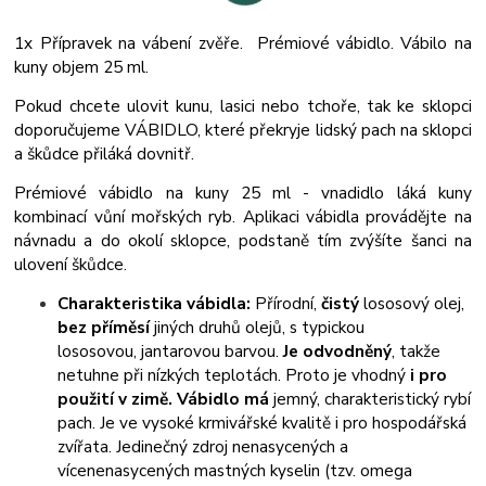
1x Přípravek na vábení zvěře. Prémiové vábidlo. Vábilo na
kuny objem 25 ml.
Pokud chcete ulovit kunu, lasici nebo tchoře, tak ke sklopci
doporučujeme VÁBIDLO, které překryje lidský pach na sklopci
a škůdce přiláká dovnitř.
Prémiové vábidlo na kuny 25 ml - vnadidlo láká kuny
kombinací vůní mořských ryb. Aplikaci vábidla provádějte na
návnadu a do okolí sklopce, podstaně tím zvýšíte šanci na
ulovení škůdce.
Charakteristika vábidla:
Přírodní,
čistý
lososový olej,
bez příměsí
jiných druhů olejů, s typickou
lososovou, jantarovou barvou.
Je odvodněný
, takže
netuhne při nízkých teplotách. Proto je vhodný
i pro
použití v zimě. Vábidlo má
jemný, charakteristický rybí
pach. Je ve vysoké krmivářské kvalitě i pro hospodářská
zvířata. Jedinečný zdroj nenasycených a
vícenenasycených mastných kyselin (tzv. omega