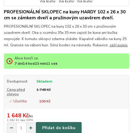
PROFESIONÁLNÍ SKLOPEC na kuny HARDY 102 x 26 x 30
cm se zámkem dveří a pružinovým uzavěrem dveří.
PROFESIONÁLNÍ SKLOPEC na kuny 102 x 26 x 30 cm s pružinovým
uzavěrem dveří. Oka o rozměru 35x 35 mm zajistí že kuna ani kočka
neprojde. K tomuto sklopci zdarma získáte: Kapalné vábidlo na kuny 25
ml. Granule na vábení kun. Silný bodec na návnadu. Rukavice.
celý popis
Akce končí za:
7
dní
14
hod
23
min
11
sek
Dostupnost
Skladem
Cena před
1 748 Kč
slevou
✅ Ušetříte
100 Kč
1 648 Kč
/
ks
1 362 Kč
bez DPH
Přidat do košíku