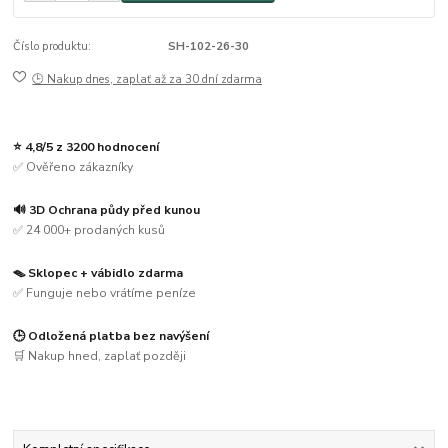
Číslo produktu:
SH-102-26-30
🕒 Nakup dnes, zaplať až za 30 dní zdarma
⭐ 4,8/5 z 3200 hodnocení
✅ Ověřeno zákazníky
🔊 3D Ochrana půdy před kunou
✅ 24 000+ prodaných kusů
🪤 Sklopec + vábidlo zdarma
✅ Funguje nebo vrátíme peníze
🕒 Odložená platba bez navýšení
🛒 Nakup hned, zaplať později