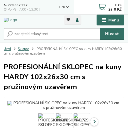
0
ks
📞 728 007 997
CZK
za
0 Kč
⏰ Po-Pá | 7:00 - 13:30 |
Menu
Hledat
Úvod
Sklopce
PROFESIONÁLNÍ SKLOPEC na kuny HARDY 102x26x30
cm s pružinovým uzavěrem
PROFESIONÁLNÍ SKLOPEC na kuny
HARDY 102x26x30 cm s
pružinovým uzavěrem