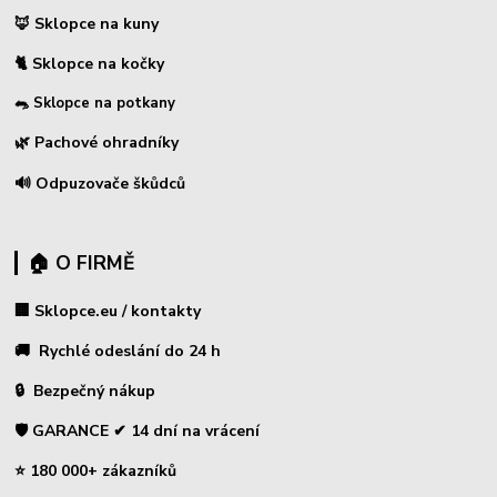
🦊 Sklopce na kuny
🐈 Sklopce na kočky
🐀 Sklopce na potkany
🌿 Pachové ohradníky
🔊 Odpuzovače škůdců
🏠 O FIRMĚ
🏢 Sklopce.eu / kontakty
🚚 Rychlé odeslání do 24 h
🔒 Bezpečný nákup
🛡️ GARANCE ✔ 14 dní na vrácení
⭐ 180 000+ zákazníků