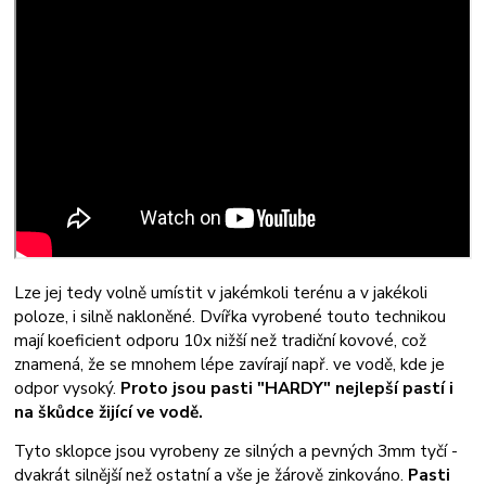
Lze jej tedy volně umístit v jakémkoli terénu a v jakékoli
poloze, i silně nakloněné. Dvířka vyrobené touto technikou
mají koeficient odporu 10x nižší než tradiční kovové, což
znamená, že se mnohem lépe zavírají např. ve vodě, kde je
odpor vysoký.
Proto jsou pasti "HARDY" nejlepší pastí i
na škůdce žijící ve vodě.
Tyto sklopce jsou vyrobeny ze silných a pevných 3mm tyčí -
dvakrát silnější než ostatní a vše je žárově zinkováno.
Pasti