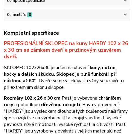
Kompletní specifikace
Komentáře
0
Kompletní specifikace
PROFESIONÁLNÍ SKLOPEC na kuny HARDY 102 x 26
x 30 cm se zámkem dveří a pružinovým uzavěrem
dveří.
SKLOPEC 102x26x30 je určen na ulovení
kuny, nutrie,
kočky a dalších škůdců. Sklopec je plně funkční i při
náklonu až 60°
Dveře se nezasekávají a vždy se uzavřou i
při extremním sklonu sklopce.
Rozměry 102 x 26 x 30 cm
Past je vybavena
chráničem
ruky
a pohodlnou
dřevěnou rukojetí
. Pasti v provedení
"HARDY" jsou výsledkem dlouholetých zkušeností naší firmy
specializující se na výrobu pastí a spojují vlastnosti vysoké
pevnosti, nízké hmotnosti, vysoké rychlosti a citlivosti. Pasti
"HARDY" jsou vyrobeny z dvakrát silnějších materiálů než