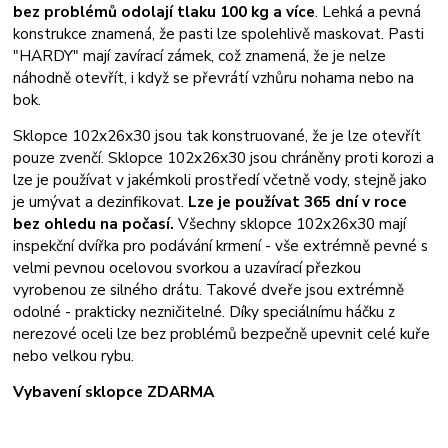
bez problémů odolají tlaku 100 kg a více
. Lehká a pevná
konstrukce znamená, že pasti lze spolehlivě maskovat. Pasti
"HARDY" mají zavírací zámek, což znamená, že je nelze
náhodně otevřít, i když se převrátí vzhůru nohama nebo na
bok.
Sklopce 102x26x30 jsou tak konstruované, že je lze otevřít
pouze zvenčí. Sklopce 102x26x30 jsou chráněny proti korozi a
lze je používat v jakémkoli prostředí včetně vody, stejně jako
je umývat a dezinfikovat.
Lze je používat 365 dní v roce
bez ohledu na počasí.
Všechny sklopce 102x26x30 mají
inspekční dvířka pro podávání krmení - vše extrémně pevné s
velmi pevnou ocelovou svorkou a uzavírací přezkou
vyrobenou ze silného drátu. Takové dveře jsou extrémně
odolné - prakticky nezničitelné. Díky speciálnímu háčku z
nerezové oceli lze bez problémů bezpečně upevnit celé kuře
nebo velkou rybu.
Vybavení sklopce ZDARMA