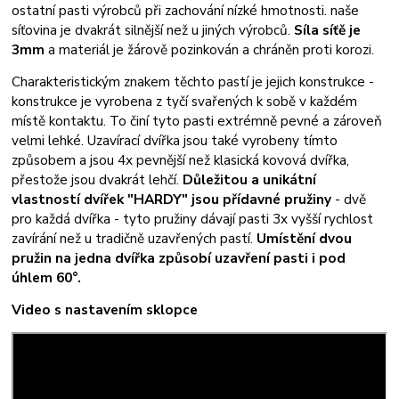
ostatní pasti výrobců při zachování nízké hmotnosti. naše
síťovina je dvakrát silnější než u jiných výrobců.
Síla síťě je
3mm
a materiál je žárově pozinkován a chráněn proti korozi.
Charakteristickým znakem těchto pastí je jejich konstrukce -
konstrukce je vyrobena z tyčí svařených k sobě v každém
místě kontaktu. To činí tyto pasti extrémně pevné a zároveň
velmi lehké. Uzavírací dvířka jsou také vyrobeny tímto
způsobem a jsou 4x pevnější než klasická kovová dvířka,
přestože jsou dvakrát lehčí.
Důležitou a unikátní
vlastností dvířek "HARDY" jsou přídavné pružiny
- dvě
pro každá dvířka - tyto pružiny dávají pasti 3x vyšší rychlost
zavírání než u tradičně uzavřených pastí.
Umístění dvou
pružin na jedna dvířka způsobí uzavření pasti i pod
úhlem 60°.
Video s nastavením sklopce