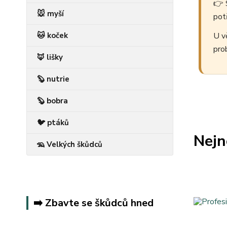
👉 
🐭 myší
pot
🐱 koček
U vě
pro
🦊 lišky
🦫 nutrie
🦫 bobra
🐦 ptáků
Nejn
🦡 Velkých škůdců
➡️ Zbavte se škůdců hned