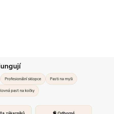
ungují
Profesionální sklopce
Pasti na myši
olovná past na kočky
0+ zákazníků
🧠 Odborné