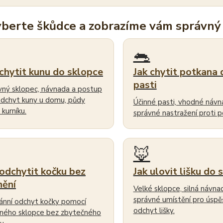
yberte škůdce a zobrazíme vám správný
🐀
 chytit kunu do sklopce
Jak chytit potkana 
pasti
vný sklopec, návnada a postup
odchyt kuny u domu, půdy
Účinné pasti, vhodné návn
kurníku.
správné nastražení proti 
🦊
 odchytit kočku bez
Jak ulovit lišku do 
nění
Velké sklopce, silná návna
správné umístění pro úspě
nní odchyt kočky pomocí
odchyt lišky.
ného sklopce bez zbytečného