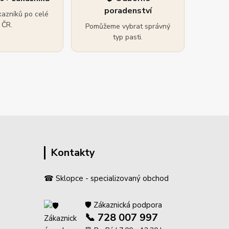
poradenství
azníků po celé
ČR.
Pomůžeme vybrat správný
typ pasti.
Kontakty
☎ Sklopce - specializovaný obchod
🛡️ Zákaznická podpora
📞 728 007 997