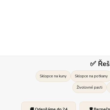
✅ Řeš
Sklopce na kuny
Sklopce na potkany
Živolovné pasti
🚚 Odesíláme do 24
🛡️ Bezpeč