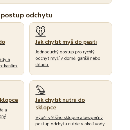
 postup odchytu
🐭
do
Jak chytit myš do pasti
Jednoduchý postup pro rychlý
odchyt myší v domě, garáži nebo
ady a
skladu.
potkanům.
🦫
sklopce
Jak chytit nutrii do
sklopce
da a
šný
Výběr většího sklopce a bezpečný
postup odchytu nutrie v okolí vody.