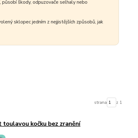
cí, působí škody, odpuzovače selhaly nebo
zvolený sklopec jedním z nejjistějších způsobů, jak
strana
z 1
t toulavou kočku bez zranění