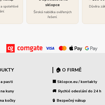
sklopce
a spolehlivé
Důvěra zák
ní.
Široká nabídka ověřených
řešení.
DUKTY
🏠 O FIRMĚ
 a pasti
🏢 Sklopce.eu / kontakty
 na kuny
🚚 Rychlé odeslání do 24 h
 na kočky
🔒 Bezpečný nákup