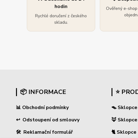
hodin
Ověřený e-shop 
objedná
Rychlé doručení z českého
skladu.
📦 INFORMACE
⭐ PRO
📊
Obchodní podmínky
🪤 Sklopce
↩
Odstoupení od smlouvy
🦊 Sklopce
🛠 Reklamační formulář
🐈 Sklopce