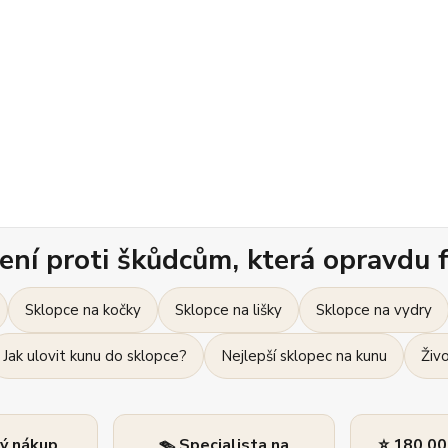
ení proti škůdcům, která opravdu f
Sklopce na kočky
Sklopce na lišky
Sklopce na vydry
Jak ulovit kunu do sklopce?
Nejlepší sklopec na kunu
Živ
ný nákup
🪤 Specialista na
⭐ 180 00