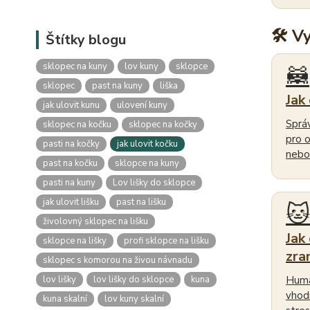
🛠 V
Štítky blogu
sklopec na kuny
lov kuny
sklopce
🦝
sklopec
past na kuny
liška
Jak
jak ulovit kunu
ulovení kuny
Sprá
sklopec na kočku
sklopec na kočky
pro 
pasti na kočky
jak ulovit kočku
nebo 
past na kočku
sklopce na kuny
pasti na kuny
Lov lišky do sklopce
jak ulovit lišku
past na lišku
🐱
živolovný sklopec na lišku
Jak
sklopce na lišky
profi sklopce na lišku
zra
sklopec s komorou na živou návnadu
lov lišky
lov lišky do sklopce
kuna
Humá
vhod
kuna skalní
lov kuny skalní