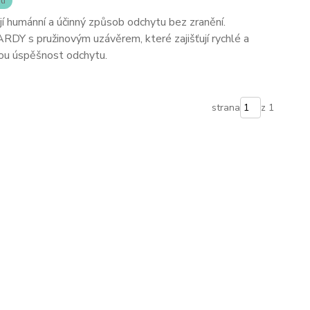
ti
í humánní a účinný způsob odchytu bez zranění.
RDY s pružinovým uzávěrem, které zajišťují rychlé a
kou úspěšnost odchytu.
strana
z 1