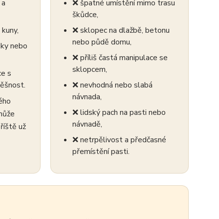
 a
❌ špatné umístění mimo trasu
škůdce,
 kuny,
❌ sklopec na dlažbě, betonu
nebo půdě domu,
šky nebo
❌ příliš častá manipulace se
sklopcem,
ce s
pěšnost.
❌ nevhodná nebo slabá
návnada,
ého
❌ lidský pach na pasti nebo
 může
návnadě,
říště už
❌ netrpělivost a předčasné
přemístění pasti.