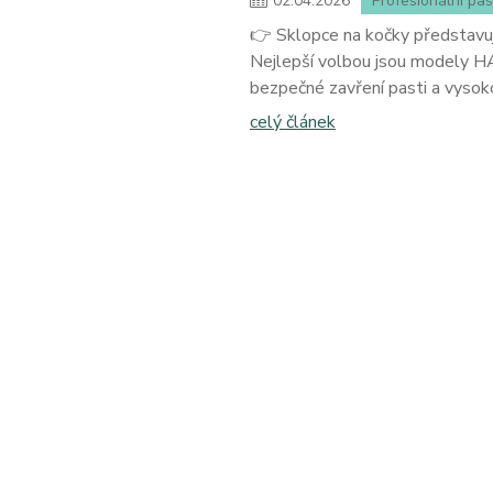
02
.
04
.
2026
Profesionální pas
👉 Sklopce na kočky představuj
Nejlepší volbou jsou modely HA
bezpečné zavření pasti a vyso
celý článek