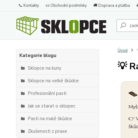
📞 Kontakty
📜 Obchodní podmínky
🚚 Doprava a platba
Úvod

Kategorie blogu
💡 R
Sklopce na kuny
Sklopce na velké škůdce
🪤
Profesionální pasti
Jak se starat o sklopec
Myši
👉 V
Pasti na malé škůdce
škůd
Zkušenosti z praxe