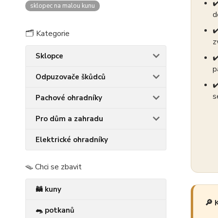
✔
sklopec na malou kunu
d
✔
🗂️ Kategorie
z
Sklopce
✔
p
Odpuzovače škůdců
✔
s
Pachové ohradníky
Pro dům a zahradu
Elektrické ohradníky
🪤 Chci se zbavit
🦝 kuny
🔎 
🐀 potkanů