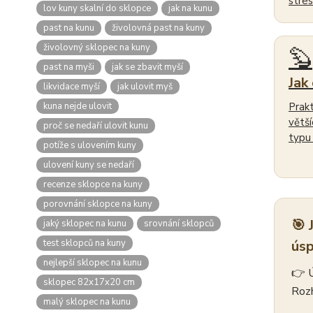
stres
lov kuny skalní do sklopce
jak na kunu
past na kunu
živolovná past na kuny
živolovný sklopec na kuny
🦫
past na myši
jak se zbavit myší
Jak
likvidace myší
jak ulovit myš
kuna nejde ulovit
Prak
větší
proč se nedaří ulovit kunu
typu 
potíže s ulovením kuny
ulovení kuny se nedaří
recenze sklopce na kuny
porovnání sklopce na kuny
🎯 
jaký sklopec na kunu
srovnání sklopců
test sklopců na kuny
ús
nejlepší sklopec na kunu
👉 Ú
sklopec 82x17x20 cm
Rozh
malý sklopec na kunu