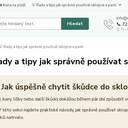
🦝 Kuna na půdě
💡 Rady a tipy jak správně používat sklopce a pasti
info@
Hledat
📞 7
⏰ Po-P
 Rady a tipy jak správně používat sklopce a pasti
ady a tipy jak správně používat s
 Jak úspěšně chytit škůdce do skl
, kuny, lišky nebo další škůdci dokážou během pár dní způsobit v
 této sekci najdete praktické návody, jak správně používat sklop
ců natrvalo.