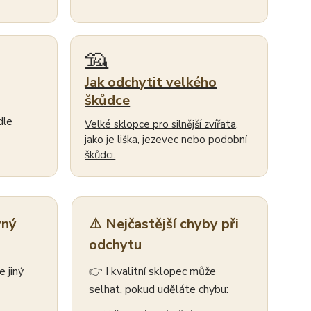
🦡
Jak odchytit velkého
škůdce
dle
Velké sklopce pro silnější zvířata,
jako je liška, jezevec nebo podobní
škůdci.
vný
⚠️ Nejčastější chyby při
odchytu
 jiný
👉 I kvalitní sklopec může
selhat, pokud uděláte chybu: