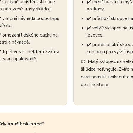
️ správné umístění sklopce
✔️ menší pasti na myši
o přirozené trasy škůdce,
potkany,
️ vhodná návnada podle typu
✔️ průchozí sklopce na
vířete,
✔️ velké sklopce na li
️ omezení lidského pachu na
jezevce,
asti a návnadě,
✔️ profesionální sklop
️ trpělivost – některá zvířata
komorou pro vyšší ús
e vrací opakovaně.
👉 Malý sklopec na velk
škůdce nefunguje. Zvíře
past spustit, uniknout a p
do ní nevleze.
Kdy použít sklopec?