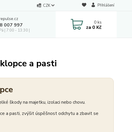
Přihlášení
CZK
repulse.cz
0
ks
28 007 997
za
0 Kč
á | 7:00 - 13:30 |
klopce a pasti
opce
elké škody na majetku, izolaci nebo chovu.
ce a pasti, zvýšit úspěšnost odchytu a zbavit se