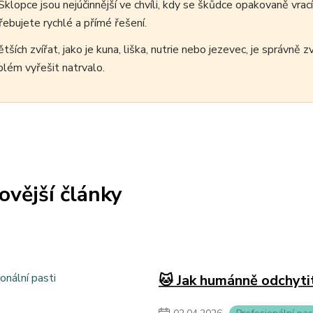
Sklopce jsou nejúčinnější ve chvíli, kdy se škůdce opakovaně vra
řebujete rychlé a přímé řešení.
tších zvířat, jako je kuna, liška, nutrie nebo jezevec, je správně 
blém vyřešit natrvalo.
ovější články
🐱 Jak humánně odchyti