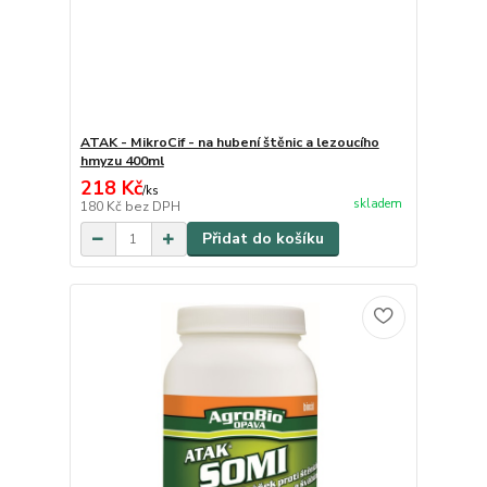
ATAK - MikroCif - na hubení štěnic a lezoucího
hmyzu 400ml
218 Kč
/
ks
skladem
180 Kč
bez DPH
Přidat do košíku