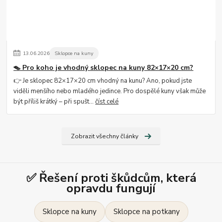
13
.
06
.
2026
Sklopce na kuny
🪤 Pro koho je vhodný sklopec na kuny 82×17×20 cm?
👉 Je sklopec 82×17×20 cm vhodný na kunu? Ano, pokud jste
viděli menšího nebo mladého jedince. Pro dospělé kuny však může
být příliš krátký – při spušt...
číst celé
Zobrazit všechny články
✅ Řešení proti škůdcům, která
opravdu fungují
Sklopce na kuny
Sklopce na potkany