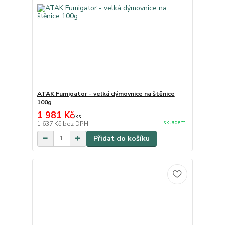
ATAK Fumigator - velká dýmovnice na štěnice
100g
1 981 Kč
/
ks
skladem
1 637 Kč
bez DPH
Přidat do košíku