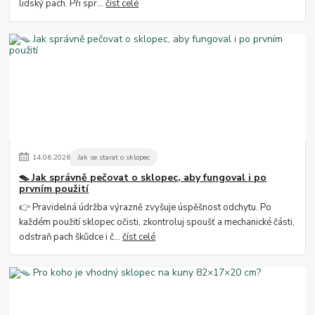
lidský pach. Při spr...
číst celé
14
.
06
.
2026
Jak se starat o sklopec
🪤 Jak správně pečovat o sklopec, aby fungoval i po
prvním použití
👉 Pravidelná údržba výrazně zvyšuje úspěšnost odchytu. Po
každém použití sklopec očisti, zkontroluj spoušť a mechanické části,
odstraň pach škůdce i č...
číst celé