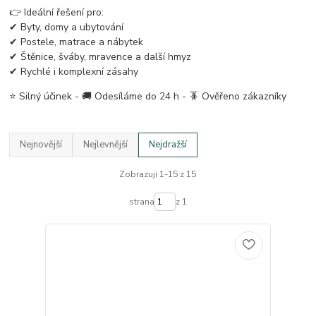
👉 Ideální řešení pro:
✔ Byty, domy a ubytování
✔ Postele, matrace a nábytek
✔ Štěnice, šváby, mravence a další hmyz
✔ Rychlé i komplexní zásahy
⭐ Silný účinek - 🚚 Odesíláme do 24 h - 🪳 Ověřeno zákazníky
Nejnovější
Nejlevnější
Nejdražší
Zobrazuji 1-15 z 15
strana
z 1