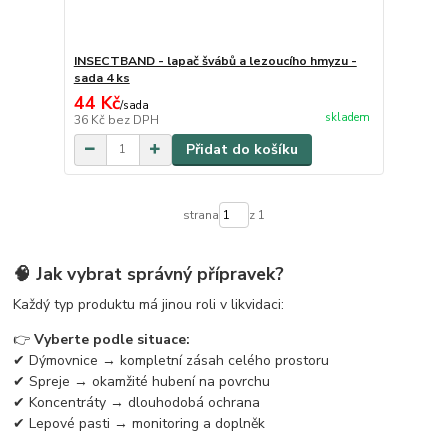
INSECTBAND - lapač švábů a lezoucího hmyzu -
sada 4 ks
44 Kč
/
sada
skladem
36 Kč
bez DPH
Přidat do košíku
strana
z 1
🧠 Jak vybrat správný přípravek?
Každý typ produktu má jinou roli v likvidaci:
👉
Vyberte podle situace:
✔ Dýmovnice → kompletní zásah celého prostoru
✔ Spreje → okamžité hubení na povrchu
✔ Koncentráty → dlouhodobá ochrana
✔ Lepové pasti → monitoring a doplněk