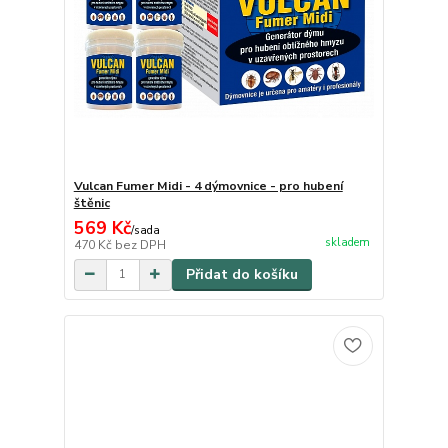
Vulcan Fumer Midi - 4 dýmovnice - pro hubení
štěnic
569 Kč
/
sada
skladem
470 Kč
bez DPH
Přidat do košíku