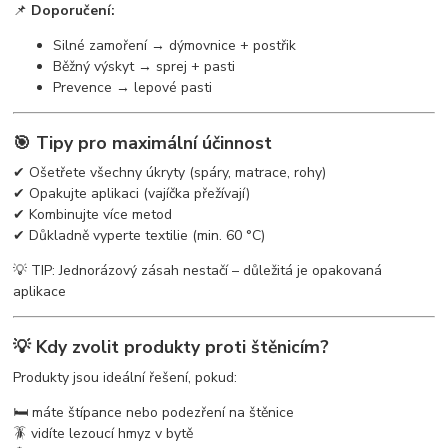
📌
Doporučení:
Silné zamoření → dýmovnice + postřik
Běžný výskyt → sprej + pasti
Prevence → lepové pasti
🎯 Tipy pro maximální účinnost
✔ Ošetřete všechny úkryty (spáry, matrace, rohy)
✔ Opakujte aplikaci (vajíčka přežívají)
✔ Kombinujte více metod
✔ Důkladně vyperte textilie (min. 60 °C)
💡 TIP: Jednorázový zásah nestačí – důležitá je opakovaná
aplikace
💡 Kdy zvolit produkty proti štěnicím?
Produkty jsou ideální řešení, pokud:
🛏️ máte štípance nebo podezření na štěnice
🪳 vidíte lezoucí hmyz v bytě