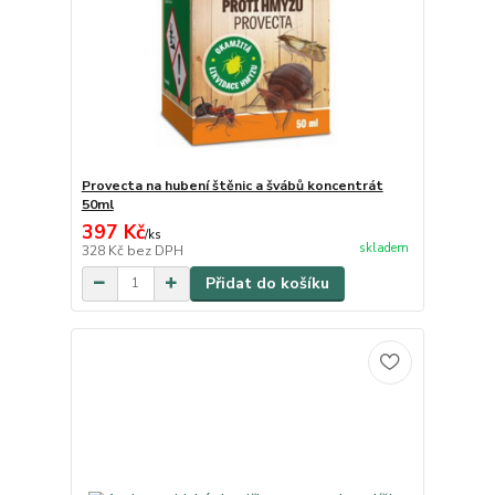
Provecta na hubení štěnic a švábů koncentrát
50ml
397 Kč
/
ks
skladem
328 Kč
bez DPH
Přidat do košíku