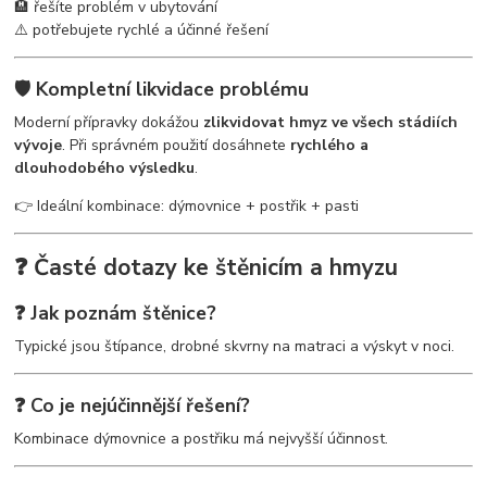
🏨 řešíte problém v ubytování
⚠️ potřebujete rychlé a účinné řešení
🛡️ Kompletní likvidace problému
Moderní přípravky dokážou
zlikvidovat hmyz ve všech stádiích
vývoje
. Při správném použití dosáhnete
rychlého a
dlouhodobého výsledku
.
👉 Ideální kombinace: dýmovnice + postřik + pasti
❓ Časté dotazy ke štěnicím a hmyzu
❓ Jak poznám štěnice?
Typické jsou štípance, drobné skvrny na matraci a výskyt v noci.
❓ Co je nejúčinnější řešení?
Kombinace dýmovnice a postřiku má nejvyšší účinnost.