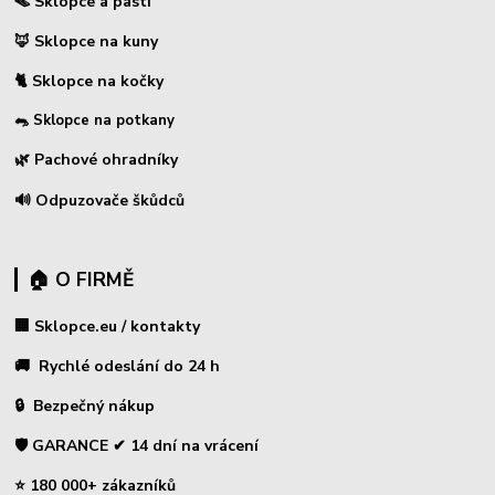
🪤 Sklopce a pasti
🦊 Sklopce na kuny
🐈 Sklopce na kočky
🐀 Sklopce na potkany
🌿 Pachové ohradníky
🔊 Odpuzovače škůdců
🏠 O FIRMĚ
🏢 Sklopce.eu / kontakty
🚚 Rychlé odeslání do 24 h
🔒 Bezpečný nákup
🛡️ GARANCE ✔ 14 dní na vrácení
⭐ 180 000+ zákazníků