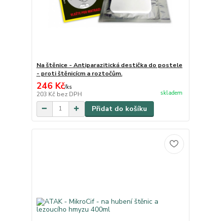
Na štěnice - Antiparazitická destička do postele
- proti štěnicícm a roztočům.
246 Kč
/
ks
skladem
203 Kč
bez DPH
Přidat do košíku