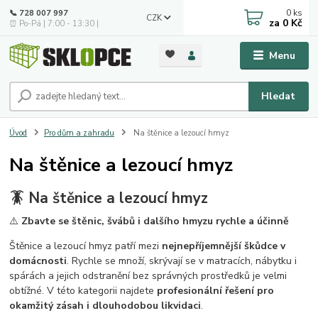
0
ks
📞 728 007 997
CZK
za
0 Kč
⏰ Po-Pá | 7:00 - 13:30 |
Menu
Hledat
Úvod
Pro dům a zahradu
Na štěnice a lezoucí hmyz
Na štěnice a lezoucí hmyz
🪳 Na štěnice a lezoucí hmyz
⚠️
Zbavte se štěnic, švábů i dalšího hmyzu rychle a účinně
Štěnice a lezoucí hmyz patří mezi
nejnepříjemnější škůdce v
domácnosti
. Rychle se množí, skrývají se v matracích, nábytku i
spárách a jejich odstranění bez správných prostředků je velmi
obtížné. V této kategorii najdete
profesionální řešení pro
okamžitý zásah i dlouhodobou likvidaci
.