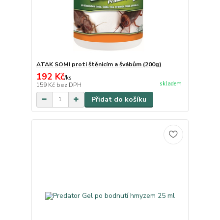
ATAK SOMI proti štěnicím a švábům (200g)
192 Kč
/
ks
skladem
159 Kč
bez DPH
Přidat do košíku