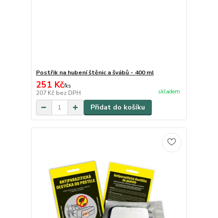
Postřik na hubení štěnic a švábů - 400 ml
251 Kč
/
ks
skladem
207 Kč
bez DPH
Přidat do košíku