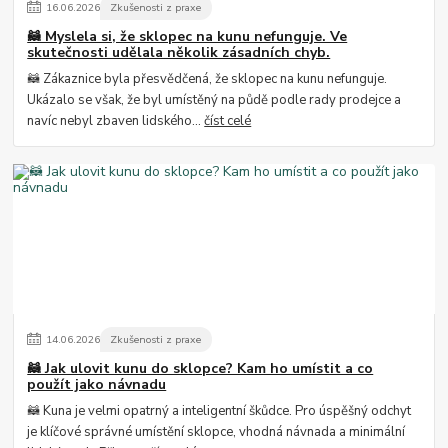
16
.
06
.
2026
Zkušenosti z praxe
🦝 Myslela si, že sklopec na kunu nefunguje. Ve
skutečnosti udělala několik zásadních chyb.
🦝 Zákaznice byla přesvědčená, že sklopec na kunu nefunguje.
Ukázalo se však, že byl umístěný na půdě podle rady prodejce a
navíc nebyl zbaven lidského...
číst celé
14
.
06
.
2026
Zkušenosti z praxe
🦝 Jak ulovit kunu do sklopce? Kam ho umístit a co
použít jako návnadu
🦝 Kuna je velmi opatrný a inteligentní škůdce. Pro úspěšný odchyt
je klíčové správné umístění sklopce, vhodná návnada a minimální