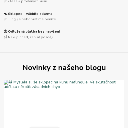
✅ 24 000+ prodaných kusů
🪤 Sklopec + vábidlo zdarma
✅ Funguje nebo vrátíme peníze
🕒 Odložená platba bez navýšení
🛒 Nakup hned, zaplať později
Novinky z našeho blogu