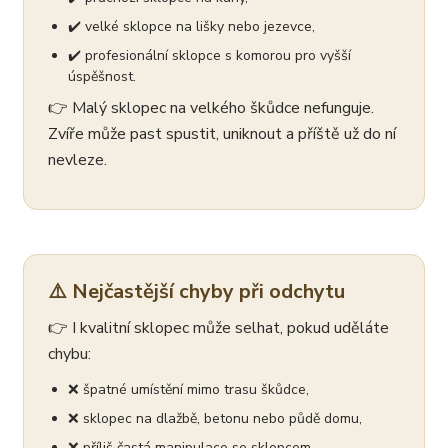
✔️ velké sklopce na lišky nebo jezevce,
✔️ profesionální sklopce s komorou pro vyšší
úspěšnost.
👉 Malý sklopec na velkého škůdce nefunguje.
Zvíře může past spustit, uniknout a příště už do ní
nevleze.
⚠️ Nejčastější chyby při odchytu
👉 I kvalitní sklopec může selhat, pokud uděláte
chybu:
❌ špatné umístění mimo trasu škůdce,
❌ sklopec na dlažbě, betonu nebo půdě domu,
❌ příliš častá manipulace se sklopcem,