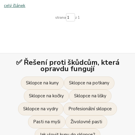
celý článek
strana
z 1
✅ Řešení proti škůdcům, která
opravdu fungují
Sklopce na kuny
Sklopce na potkany
Sklopce na kočky
Sklopce na lišky
Sklopce na vydry
Profesionální sklopce
Pasti na myši
Živolovné pasti
Jak ulovit kunu do sklopce?