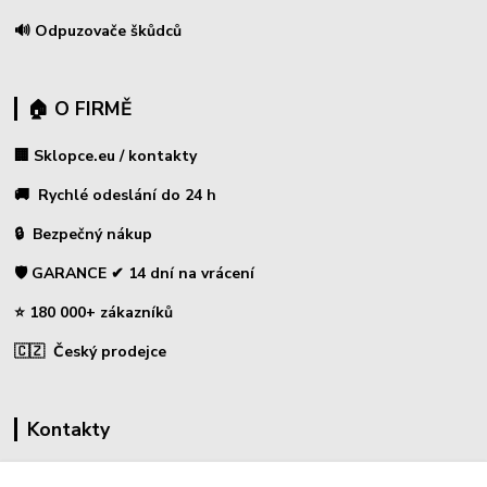
🔊 Odpuzovače škůdců
🏠 O FIRMĚ
🏢 Sklopce.eu / kontakty
🚚 Rychlé odeslání do 24 h
🔒 Bezpečný nákup
🛡️ GARANCE ✔ 14 dní na vrácení
⭐ 180 000+ zákazníků
🇨🇿 Český prodejce
Kontakty
☎ Sklopce - specializovaný obchod