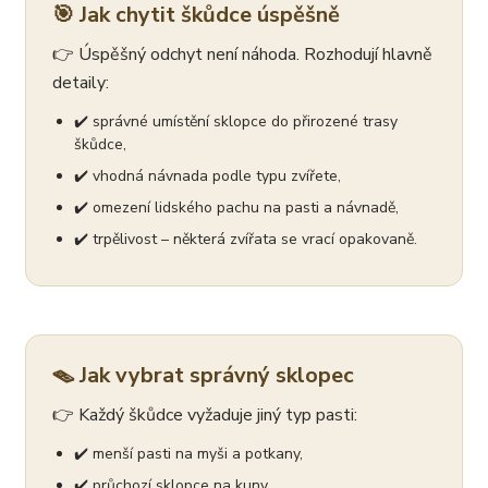
🎯 Jak chytit škůdce úspěšně
👉 Úspěšný odchyt není náhoda. Rozhodují hlavně
detaily:
✔️ správné umístění sklopce do přirozené trasy
škůdce,
✔️ vhodná návnada podle typu zvířete,
✔️ omezení lidského pachu na pasti a návnadě,
✔️ trpělivost – některá zvířata se vrací opakovaně.
🪤 Jak vybrat správný sklopec
👉 Každý škůdce vyžaduje jiný typ pasti:
✔️ menší pasti na myši a potkany,
✔️ průchozí sklopce na kuny,