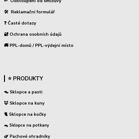
↩
Odstoupení od smlouvy
🛠 Reklamační formulář
❓ Časté dotazy
🔐 Ochrana osobních údajů
🚚 PPL-domů / PPL-výdejní místo
⭐ PRODUKTY
🪤 Sklopce a pasti
🦊 Sklopce na kuny
🐈 Sklopce na kočky
🐀 Sklopce na potkany
🌿 Pachové ohradníky