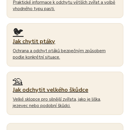
Praktické informace k odchytu větších zvířat a volbě
vhodného typu pasti.
🐦
Jak chytit ptáky
Ochrana a odchyt ptáků bezpečným způsobem
podle konkrétní situace.
🦡
Jak odchytit velkého škůdce
Velké sklopce pro silnější zvířata, jako je liška,
jezevec nebo podobní škůdci.