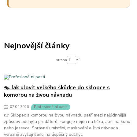
Nejnovější články
strana
z 1
🪤 Jak ulovit velkého škůdce do sklopce s
komorou na živou návnadu
07
.
04
.
2026
Profesionální pasti
👉 Sklopec s komorou na živou návnadu patří mezi nejúčinnější
způsoby odchytu predátorů. Funguje nejen na lišku, ale i na kunu
nebo jezevce. Správné umístění, maskování a živá návnada
výrazně zvyšují šanci na úspěšný odchyt.