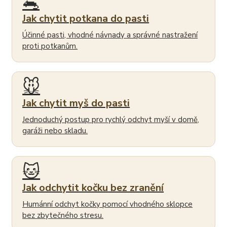
🐀
Jak chytit potkana do pasti
Účinné pasti, vhodné návnady a správné nastražení
proti potkanům.
🐭
Jak chytit myš do pasti
Jednoduchý postup pro rychlý odchyt myší v domě,
garáži nebo skladu.
🐱
Jak odchytit kočku bez zranění
Humánní odchyt kočky pomocí vhodného sklopce
bez zbytečného stresu.