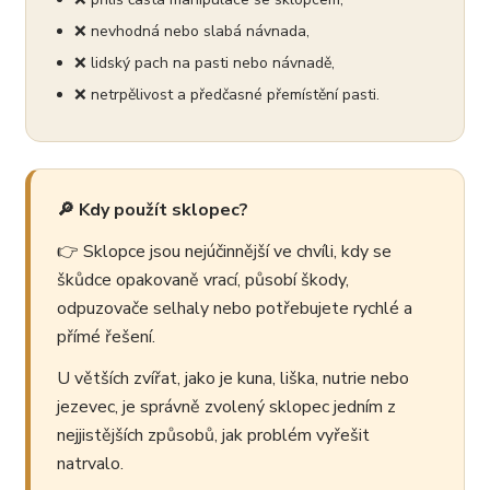
❌ nevhodná nebo slabá návnada,
❌ lidský pach na pasti nebo návnadě,
❌ netrpělivost a předčasné přemístění pasti.
🔎 Kdy použít sklopec?
👉 Sklopce jsou nejúčinnější ve chvíli, kdy se
škůdce opakovaně vrací, působí škody,
odpuzovače selhaly nebo potřebujete rychlé a
přímé řešení.
U větších zvířat, jako je kuna, liška, nutrie nebo
jezevec, je správně zvolený sklopec jedním z
nejjistějších způsobů, jak problém vyřešit
natrvalo.