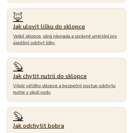
🦊
Jak ulovit lišku do sklopce
Velké sklopce, silná návnada a správné umístění pro
úspěšný odchyt lišky.
🦫
Jak chytit nutrii do sklopce
Výběr většího sklopce a bezpečný postup odchytu
nutrie v okolí vody.
🦫
Jak odchytit bobra