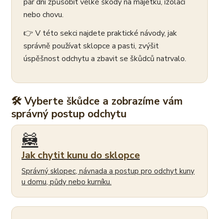
pár dní způsobit velké škody na majetku, izolaci
nebo chovu.
👉 V této sekci najdete praktické návody, jak
správně používat sklopce a pasti, zvýšit
úspěšnost odchytu a zbavit se škůdců natrvalo.
🛠 Vyberte škůdce a zobrazíme vám
správný postup odchytu
🦝
Jak chytit kunu do sklopce
Správný sklopec, návnada a postup pro odchyt kuny
u domu, půdy nebo kurníku.