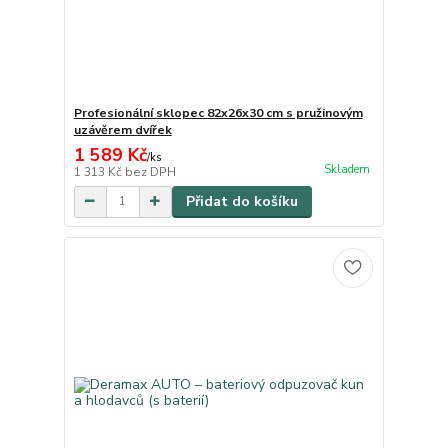
Profesionální sklopec 82x26x30 cm s pružinovým
uzávěrem dvířek
1 589 Kč
/
ks
Skladem
1 313 Kč
bez DPH
Přidat do košíku