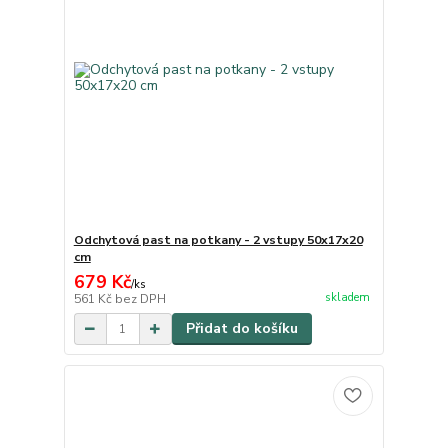
Odchytová past na potkany - 2 vstupy 50x17x20
cm
679 Kč
/
ks
skladem
561 Kč
bez DPH
Přidat do košíku