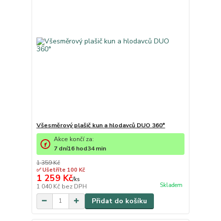
Všesměrový plašič kun a hlodavců DUO 360°
Akce končí za:
7
dní
16
hod
34
min
1 359 Kč
✅ Ušetříte 100 Kč
1 259 Kč
/
ks
Skladem
1 040 Kč
bez DPH
Přidat do košíku