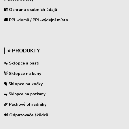
🔐 Ochrana osobních údajů
🚚 PPL-domů / PPL-výdejní místo
⭐ PRODUKTY
🪤 Sklopce a pasti
🦊 Sklopce na kuny
🐈 Sklopce na kočky
🐀 Sklopce na potkany
🌿 Pachové ohradníky
🔊 Odpuzovače škůdců