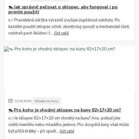
🪤 Jak správně pečovat o sklopec, aby fungoval i po
prvním použití
👉 Pravidelná údržba výrazně zvyšuje úspěšnost odchytu. Po
každém použití sklopec očisti, zkontroluj spoušť a mechanické části,
odstraň pach škůdce i č...
číst celé
13
.
06
.
2026
Sklopce na kuny
🪤 Pro koho je vhodný sklopec na kuny 82×17×20 cm?
👉 Je sklopec 82×17×20 cm vhodný na kunu? Ano, pokud jste
viděli menšího nebo mladého jedince. Pro dospělé kuny však může
být příliš krátký – při spušt...
číst celé