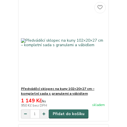
Předváděcí sklopec na kuny 102×20×27 cm –
kompletní sada s granulemi a vábidlem
1 149 Kč
/
ks
skladem
950 Kč
bez DPH
Přidat do košíku