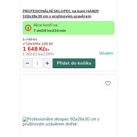
PROFESIONÁLNÍ SKLOPEC na kuny HARDY
102x26x30 cm s pružinovým uzavěrem
Akce končí za:
7
dní
16
hod
34
min
1 748 Kč
✅ Ušetříte 100 Kč
1 648 Kč
/
ks
Skladem
1 362 Kč
bez DPH
Přidat do košíku