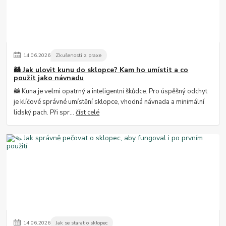
14
.
06
.
2026
Zkušenosti z praxe
🦝 Jak ulovit kunu do sklopce? Kam ho umístit a co
použít jako návnadu
🦝 Kuna je velmi opatrný a inteligentní škůdce. Pro úspěšný odchyt
je klíčové správné umístění sklopce, vhodná návnada a minimální
lidský pach. Při spr...
číst celé
14
.
06
.
2026
Jak se starat o sklopec