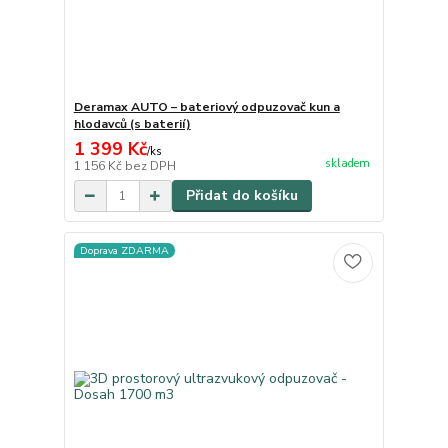
Deramax AUTO – bateriový odpuzovač kun a
hlodavců (s baterií)
1 399 Kč
/
ks
skladem
1 156 Kč
bez DPH
Přidat do košíku
Doprava ZDARMA