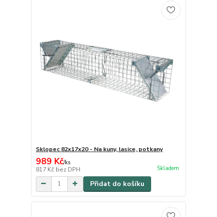
Sklopec 82x17x20 - Na kuny, lasice, potkany
989 Kč
/
ks
Skladem
817 Kč
bez DPH
Přidat do košíku