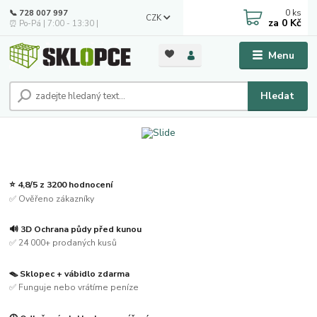
0
ks
📞 728 007 997
CZK
za
0 Kč
⏰ Po-Pá | 7:00 - 13:30 |
Menu
Hledat
⭐ 4,8/5 z 3200 hodnocení
✅ Ověřeno zákazníky
🔊 3D Ochrana půdy před kunou
✅ 24 000+ prodaných kusů
🪤 Sklopec + vábidlo zdarma
✅ Funguje nebo vrátíme peníze