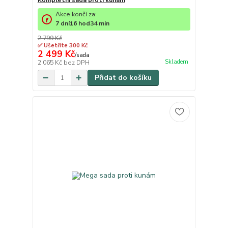
Akce končí za:
7
dní
16
hod
34
min
2 799 Kč
✅ Ušetříte 300 Kč
2 499 Kč
/
sada
Skladem
2 065 Kč
bez DPH
Přidat do košíku