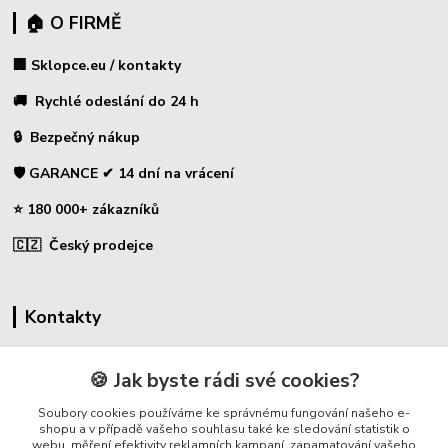
🏠 O FIRMĚ
🏢 Sklopce.eu / kontakty
🚚 Rychlé odeslání do 24 h
🔒 Bezpečný nákup
🛡️ GARANCE ✔ 14 dní na vrácení
⭐ 180 000+ zákazníků
🇨🇿 Český prodejce
Kontakty
☎ Sklopce - specializovaný obchod
🍪 Jak byste rádi své cookies?
🛡️ Zákaznická podpora
Soubory cookies používáme ke správnému fungování našeho e-
📞 728 007 997
shopu a v případě vašeho souhlasu také ke sledování statistik o
webu, měření efektivity reklamních kampaní, zapamatování vašeho