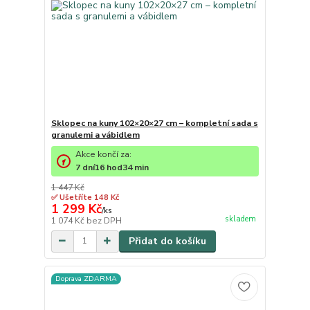
Sklopec na kuny 102×20×27 cm – kompletní sada s
granulemi a vábidlem
Akce končí za:
7
dní
16
hod
34
min
1 447 Kč
✅ Ušetříte 148 Kč
1 299 Kč
/
ks
skladem
1 074 Kč
bez DPH
Přidat do košíku
Doprava ZDARMA