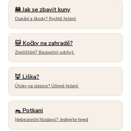
🦝 Jak se zbavit kuny
Dupání a škody? Rychlé řešení.
🐱 Kočky na zahradě?
Znečištění? Bezpečný odchyt.
🦊 Liška?
Útoky na slepice? Účinné řešení.
🐀 Potkani
Nebezpeční hlodavci? Jednejte hned