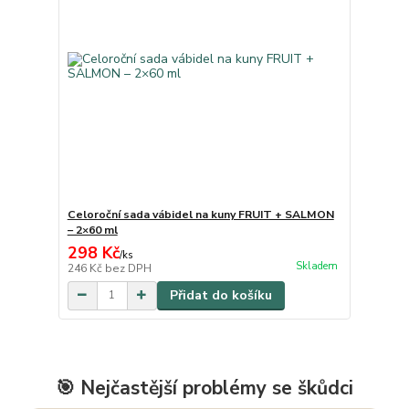
Celoroční sada vábidel na kuny FRUIT + SALMON
– 2×60 ml
298 Kč
/
ks
Skladem
246 Kč
bez DPH
Přidat do košíku
🎯 Nejčastější problémy se škůdci