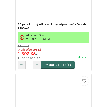
3D prostorový ultrazvukový odpuzovač - Dosah
1700 m3
Akce končí za:
7
dní
16
hod
34
min
1 590 Kč
✅ Ušetříte 193 Kč
1 397 Kč
/
ks
skladem
1 155 Kč
bez DPH
Přidat do košíku