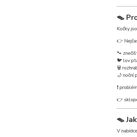
🪤 Pr
Kočky jso
👉 Nejčas
🐾 znečiš
🐦 lov pt
🗑️ rozhr
🌙 noční 
❗ problém
👉 sklope
🪤 Ja
V nabídce