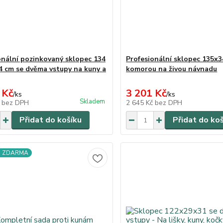
onální pozinkovaný sklopec 134
Profesionální sklopec 135x3
34 cm se dvěma vstupy na kuny a
komorou na živou návnadu
 Kč
3 201 Kč
/
ks
/
ks
Skladem
č
bez DPH
2 645 Kč
bez DPH
Přidat do košíku
Přidat do ko
a ZDARMA