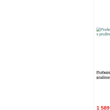
Profesi
pružino
1 589