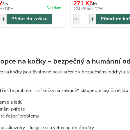
č
271 Kč
/
ks
/
ks
Skladem
ez DPH
224 Kč
bez DPH
Přidat do košíku
Přidat do ko
lopce na kočky – bezpečný a humánní o
e na kočky jsou živolovné pasti určené k bezpečnému odchytu to
řešíte problém „cizí kočky na zahradě“, sklopec je nejúčinnější 
emie a jedů
anění zvířete
ité řešení problému
o zákazníky – funguje i na velmi opatrné kočky