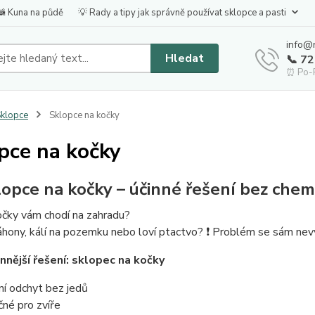
🦝 Kuna na půdě
💡 Rady a tipy jak správně používat sklopce a pasti
info@
Hledat
📞 7
⏰ Po-P
klopce
Sklopce na kočky
pce na kočky
lopce na kočky – účinné řešení bez chem
očky vám chodí na zahradu?
áhony, kálí na pozemku nebo loví ptactvo? ❗ Problém se sám nev
nnější řešení: sklopec na kočky
ní odchyt bez jedů
né pro zvíře