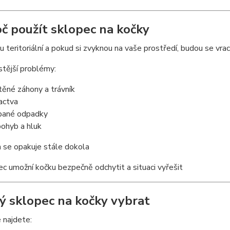
oč použít sklopec na kočky
u teritoriální a pokud si zvyknou na vaše prostředí, budou se vrac
tější problémy:
těné záhony a trávník
actva
abané odpadky
pohyb a hluk
 se opakuje stále dokola
c umožní kočku bezpečně odchytit a situaci vyřešit
ký sklopec na kočky vybrat
 najdete: