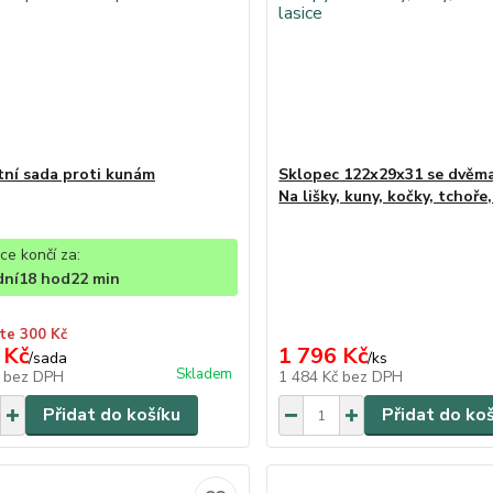
ní sada proti kunám
Sklopec 122x29x31 se dvěma
Na lišky, kuny, kočky, tchoře,
ce končí za:
dní
18
hod
22
min
te 300 Kč
 Kč
1 796 Kč
/
sada
/
ks
Skladem
č
bez DPH
1 484 Kč
bez DPH
Přidat do košíku
Přidat do ko