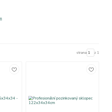
m
strana
z 1