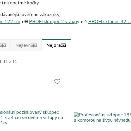
e i na opatrné kočky
dávanější (ověřeno zákazníky):
ec 122 cm
• 🌐
PROFI sklopec 2 vstupy
• ⭐
PROFI sklopec 82 c
jší
Nejlevnější
Nejdražší
1-11 z 11