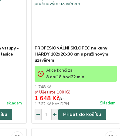
 vstupy -
PROFESIONÁLNÍ SKLOPEC na kuny
 lasice
HARDY 102x26x30 cm s pružinovým
uzavěrem
Akce končí za:
8
dní
18
hod
22
min
1 748 Kč
✅ Ušetříte 100 Kč
1 648 Kč
/
ks
skladem
Skladem
1 362 Kč
bez DPH
šíku
Přidat do košíku