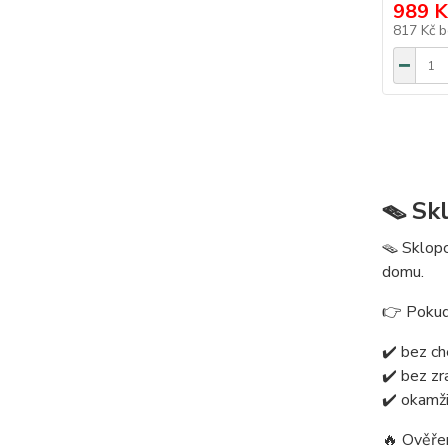
989 K
817 Kč
b
🪤 Sk
🪤 Sklopc
domu.
👉 Pokud 
✔️ bez ch
✔️ bez zr
✔️ okamž
🔥 Ověřen