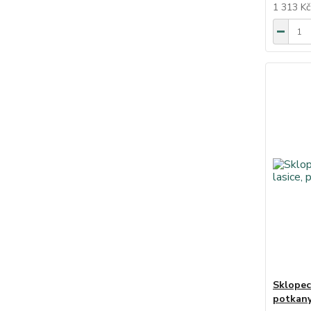
1 313 K
Sklopec
potkan