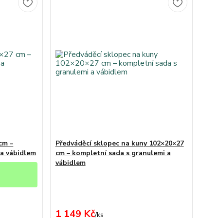
cm –
Předváděcí sklopec na kuny 102×20×27
 a vábidlem
cm – kompletní sada s granulemi a
vábidlem
1 149 Kč
/
ks