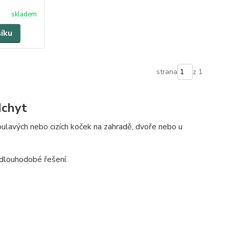
skladem
šíku
strana
z 1
dchyt
ulavých nebo cizích koček na zahradě, dvoře nebo u
a dlouhodobé řešení.