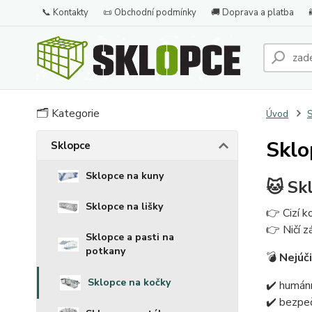
📞 Kontakty
📜 Obchodní podmínky
🚚 Doprava a platba
🗂️ Kategorie
Úvod
S
Sklo
Sklopce
Sklopce na kuny
🐱 Sk
Sklopce na lišky
👉 Cizí k
👉 Ničí z
Sklopce a pasti na
potkany
💣
Nejúči
Sklopce na kočky
✔️ humán
✔️ bezpeč