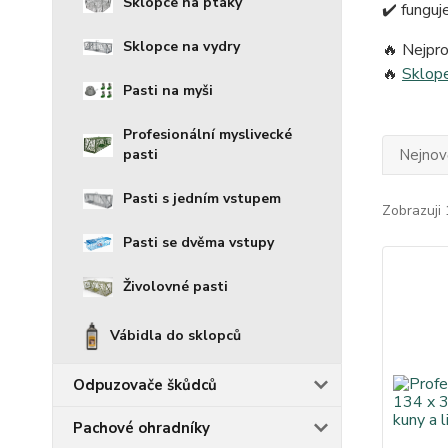
Sklopce na ptáky
✔️ funguj
Sklopce na vydry
🔥 Nejpro
🔥
Sklop
Pasti na myši
Profesionální myslivecké
Nejnově
pasti
Pasti s jedním vstupem
Zobrazuji 
Pasti se dvěma vstupy
Živolovné pasti
Vábidla do sklopců
Odpuzovače škůdců
Pachové ohradníky