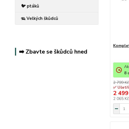
🐦 ptáků
🦡 Velkých škůdců
Komplet
➡️ Zbavte se škůdců hned
Ak
8
2 799 Kč
✅ Ušetří
2 499
2 065 K