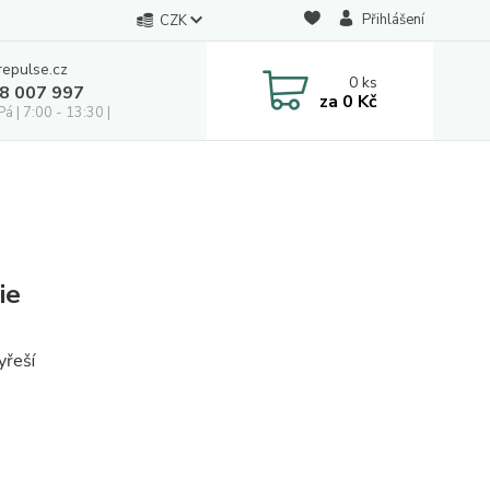
Přihlášení
CZK
repulse.cz
0
ks
28 007 997
za
0 Kč
á | 7:00 - 13:30 |
ie
yřeší