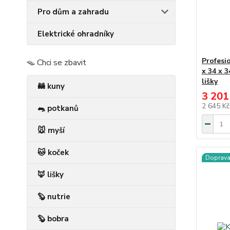
Pro dům a zahradu
Elektrické ohradníky
Profesi
🪤 Chci se zbavit
x 34 x 
lišky
🦝 kuny
3 201
2 645 K
🐀 potkanů
🐭 myší
🐱 koček
Doprav
🦊 lišky
🦫 nutrie
🦫 bobra