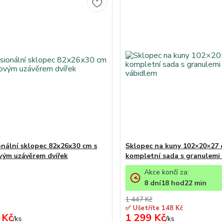
onální sklopec 82x26x30 cm s
Sklopec na kuny 102×20×27 
vým uzávěrem dvířek
kompletní sada s granulemi
Akce končí za:
8
dní
18
hod
22
min
1 447 Kč
✅ Ušetříte 148 Kč
 Kč
1 299 Kč
/
ks
/
ks