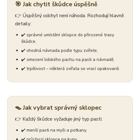
🎯 Jak chytit škůdce úspěšně
👉 Úspěšný odchyt není náhoda. Rozhodují hlavně
detaily:
✔️ správné umístění sklopce do přirozené trasy
škůdce,
✔️ vhodná návnada podle typu zvířete,
✔️ omezení lidského pachu na pasti a návnadě,
✔️ trpělivost – některá zvířata se vrací opakovaně.
🪤 Jak vybrat správný sklopec
👉 Každý škůdce vyžaduje jiný typ pasti:
✔️ menší pasti na myši a potkany,
✔️ průchozí sklopce na kuny,