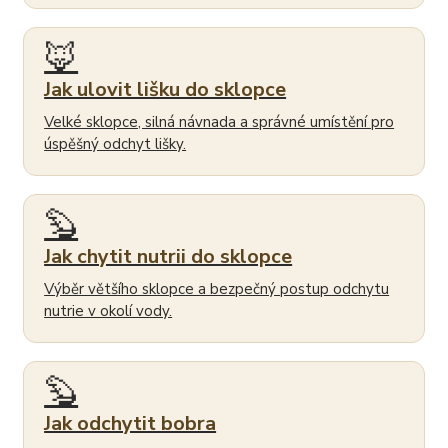
🦊
Jak ulovit lišku do sklopce
Velké sklopce, silná návnada a správné umístění pro
úspěšný odchyt lišky.
🦫
Jak chytit nutrii do sklopce
Výběr většího sklopce a bezpečný postup odchytu
nutrie v okolí vody.
🦫
Jak odchytit bobra