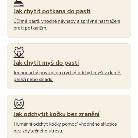
🐀
Jak chytit potkana do pasti
Účinné pasti, vhodné návnady a správné nastražení
proti potkanům.
🐭
Jak chytit myš do pasti
Jednoduchý postup pro rychlý odchyt myší v domě,
garáži nebo skladu.
🐱
Jak odchytit kočku bez zranění
Humánní odchyt kočky pomocí vhodného sklopce
bez zbytečného stresu.