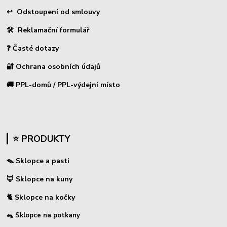
↩
Odstoupení od smlouvy
🛠 Reklamační formulář
❓ Časté dotazy
🔐 Ochrana osobních údajů
🚚 PPL-domů / PPL-výdejní místo
⭐ PRODUKTY
🪤 Sklopce a pasti
🦊 Sklopce na kuny
🐈 Sklopce na kočky
🐀 Sklopce na potkany