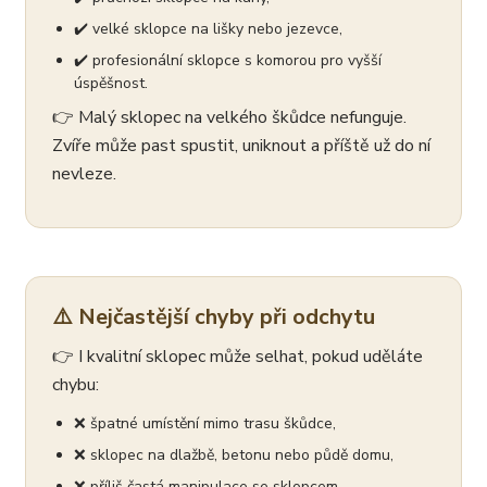
✔️ velké sklopce na lišky nebo jezevce,
✔️ profesionální sklopce s komorou pro vyšší
úspěšnost.
👉 Malý sklopec na velkého škůdce nefunguje.
Zvíře může past spustit, uniknout a příště už do ní
nevleze.
⚠️ Nejčastější chyby při odchytu
👉 I kvalitní sklopec může selhat, pokud uděláte
chybu:
❌ špatné umístění mimo trasu škůdce,
❌ sklopec na dlažbě, betonu nebo půdě domu,
❌ příliš častá manipulace se sklopcem,