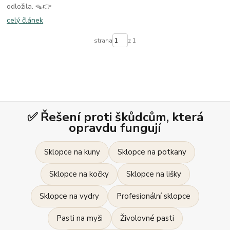
odložila. 🪤👉
celý článek
strana
z 1
✅ Řešení proti škůdcům, která
opravdu fungují
Sklopce na kuny
Sklopce na potkany
Sklopce na kočky
Sklopce na lišky
Sklopce na vydry
Profesionální sklopce
Pasti na myši
Živolovné pasti