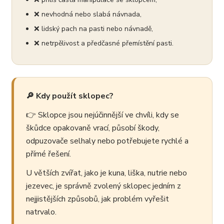
❌ nevhodná nebo slabá návnada,
❌ lidský pach na pasti nebo návnadě,
❌ netrpělivost a předčasné přemístění pasti.
🔎 Kdy použít sklopec?
👉 Sklopce jsou nejúčinnější ve chvíli, kdy se
škůdce opakovaně vrací, působí škody,
odpuzovače selhaly nebo potřebujete rychlé a
přímé řešení.
U větších zvířat, jako je kuna, liška, nutrie nebo
jezevec, je správně zvolený sklopec jedním z
nejjistějších způsobů, jak problém vyřešit
natrvalo.