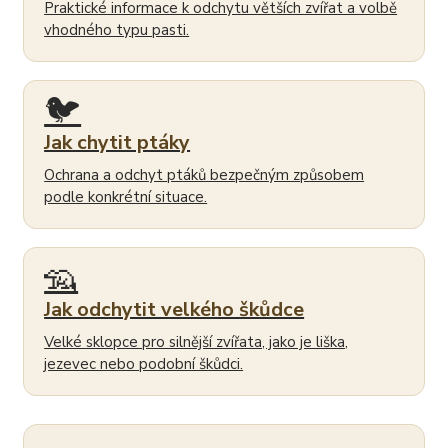
Praktické informace k odchytu větších zvířat a volbě
vhodného typu pasti.
🐦
Jak chytit ptáky
Ochrana a odchyt ptáků bezpečným způsobem
podle konkrétní situace.
🦡
Jak odchytit velkého škůdce
Velké sklopce pro silnější zvířata, jako je liška,
jezevec nebo podobní škůdci.