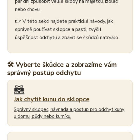
pár dní způsobit velké škody na majetku, izolaci
nebo chovu.
👉 V této sekci najdete praktické návody, jak
správně používat sklopce a pasti, zvýšit
úspěšnost odchytu a zbavit se škůdců natrvalo.
🛠 Vyberte škůdce a zobrazíme vám
správný postup odchytu
🦝
Jak chytit kunu do sklopce
Správný sklopec, návnada a postup pro odchyt kuny
u domu, půdy nebo kurníku.