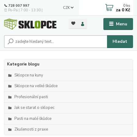
0
ks
📞 728 007 997
CZK
za
0 Kč
⏰ Po-Pá | 7:00 - 13:30 |
Menu
Hledat
Kategorie blogu
Sklopce na kuny
Sklopce na velké škůdce
Profesionální pasti
Jak se starat o sklopec
Pasti na malé škůdce
Zkušenosti z praxe