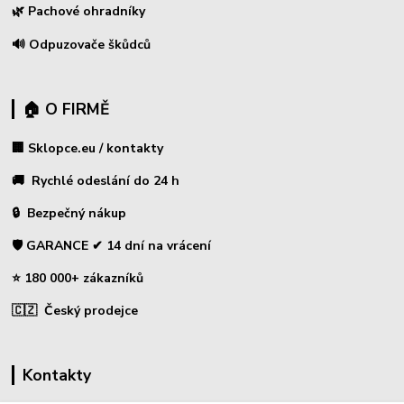
🌿 Pachové ohradníky
🔊 Odpuzovače škůdců
🏠 O FIRMĚ
🏢 Sklopce.eu / kontakty
🚚 Rychlé odeslání do 24 h
🔒 Bezpečný nákup
🛡️ GARANCE ✔ 14 dní na vrácení
⭐ 180 000+ zákazníků
🇨🇿 Český prodejce
Kontakty