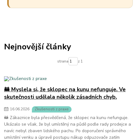
Nejnovější články
strana
z 1
🦝 Myslela si, že sklopec na kunu nefunguje. Ve
skutečnosti udělala několik zásadních chyb.
16
.
06
.
2026
Zkušenosti z praxe
🦝 Zákaznice byla přesvědčená, že sklopec na kunu nefunguje.
Ukázalo se však, že byl umístěný na půdě podle rady prodejce a
navíc nebyl zbaven lidského pachu. Po doporučení správného
umístění venku a úpravě postupu nákup odpuzovače zatím