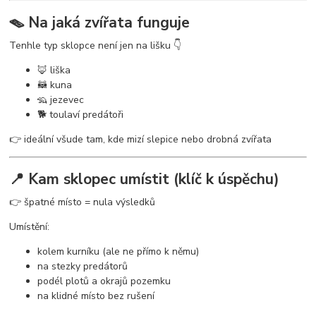
🪤 Na jaká zvířata funguje
Tenhle typ sklopce není jen na lišku 👇
🦊 liška
🦝 kuna
🦡 jezevec
🐕 toulaví predátoři
👉 ideální všude tam, kde mizí slepice nebo drobná zvířata
📍 Kam sklopec umístit (klíč k úspěchu)
👉 špatné místo = nula výsledků
Umístění:
kolem kurníku (ale ne přímo k němu)
na stezky predátorů
podél plotů a okrajů pozemku
na klidné místo bez rušení