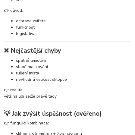
👉 důvod:
ochrana zvířete
funkčnost
legislativa
❌ Nejčastější chyby
špatné umístění
slabé maskování
rušení místa
nevhodná velikost sklopce
👉 realita:
většina lidí selže právě tady
💡 Jak zvýšit úspěšnost (ověřeno)
👉 fungující kombinace:
sklopec s komorou + živá návnada