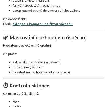
stabilní umístění na zemi
funkční spouštěcí mechanismus
vstup nasměrovaný do směru pohybu zvířete
👉 doporučení:
Použij
sklopec s komorou na živou návnadu
🌿 Maskování (rozhoduje o úspěchu)
Predátoři jsou extrémně opatrní.
👉 proto:
zakryj sklopec trávou a větvemi
potlač „nový vzhled“
nesahat na něj holýma rukama (pach)
⏱️ Kontrola sklopce
👉 minimálně 2× denně:
ráno
večer