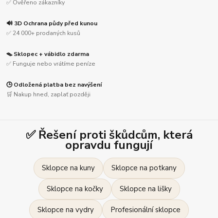
✅ Ověřeno zákazníky
🔊 3D Ochrana půdy před kunou
✅ 24 000+ prodaných kusů
🪤 Sklopec + vábidlo zdarma
✅ Funguje nebo vrátíme peníze
🕒 Odložená platba bez navýšení
🛒 Nakup hned, zaplať později
✅ Řešení proti škůdcům, která
opravdu fungují
Sklopce na kuny
Sklopce na potkany
Sklopce na kočky
Sklopce na lišky
Sklopce na vydry
Profesionální sklopce