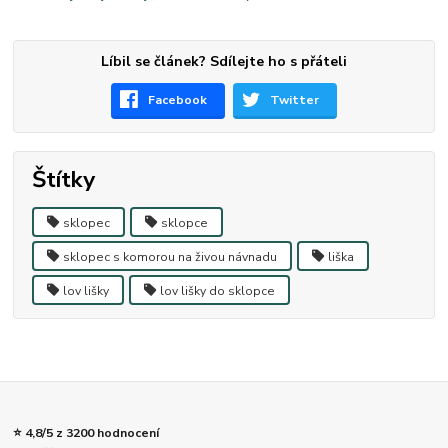
Líbil se článek? Sdílejte ho s přáteli
Facebook
Twitter
Štítky
sklopec
sklopce
sklopec s komorou na živou návnadu
liška
lov lišky
lov lišky do sklopce
⭐ 4,8/5 z 3200 hodnocení