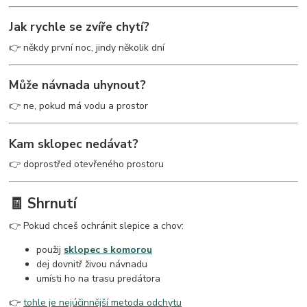
Jak rychle se zvíře chytí?
👉 někdy první noc, jindy několik dní
Může návnada uhynout?
👉 ne, pokud má vodu a prostor
Kam sklopec nedávat?
👉 doprostřed otevřeného prostoru
🧾 Shrnutí
👉 Pokud chceš ochránit slepice a chov:
použij
sklopec s komorou
dej dovnitř živou návnadu
umísti ho na trasu predátora
👉
tohle je nejúčinnější metoda odchytu