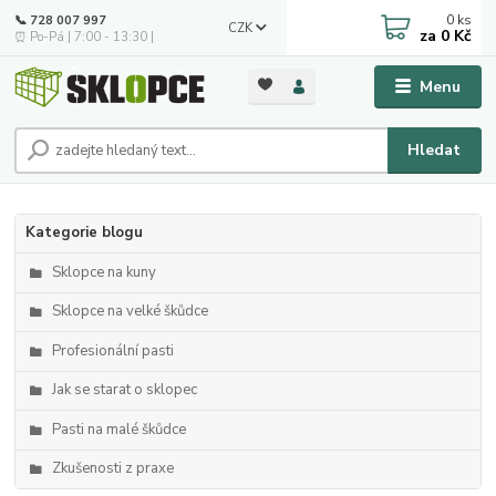
0
ks
📞 728 007 997
CZK
za
0 Kč
⏰ Po-Pá | 7:00 - 13:30 |
Menu
Hledat
Kategorie blogu
Sklopce na kuny
Sklopce na velké škůdce
Profesionální pasti
Jak se starat o sklopec
Pasti na malé škůdce
Zkušenosti z praxe