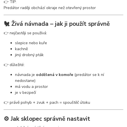
👉 TIP:
Predátor raději obchází okraje než otevřený prostor
🐔 Živá návnada – jak ji použít správně
👉 nejčastěji se používá:
slepice nebo kuře
kachně
jiný drobný pták
👉 důležité:
návnada je
oddělená v komoře
(predátor se k ní
nedostane)
má vodu a prostor
je v bezpečí
👉 právě pohyb + zvuk + pach = spouštěč útoku
⚙️ Jak sklopec správně nastavit