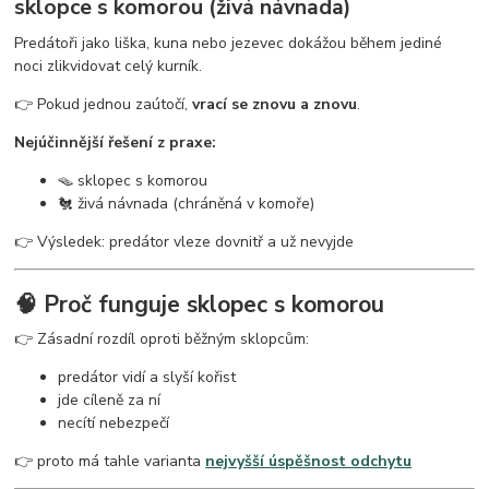
sklopce s komorou (živá návnada)
Predátoři jako liška, kuna nebo jezevec dokážou během jediné
noci zlikvidovat celý kurník.
👉 Pokud jednou zaútočí,
vrací se znovu a znovu
.
Nejúčinnější řešení z praxe:
🪤 sklopec s komorou
🐔 živá návnada (chráněná v komoře)
👉 Výsledek: predátor vleze dovnitř a už nevyjde
🧠 Proč funguje sklopec s komorou
👉 Zásadní rozdíl oproti běžným sklopcům:
predátor vidí a slyší kořist
jde cíleně za ní
necítí nebezpečí
👉 proto má tahle varianta
nejvyšší úspěšnost odchytu