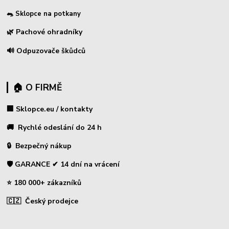
🐀 Sklopce na potkany
🌿 Pachové ohradníky
🔊 Odpuzovače škůdců
🏠 O FIRMĚ
🏢 Sklopce.eu / kontakty
🚚 Rychlé odeslání do 24 h
🔒 Bezpečný nákup
🛡️ GARANCE ✔ 14 dní na vrácení
⭐ 180 000+ zákazníků
🇨🇿 Český prodejce