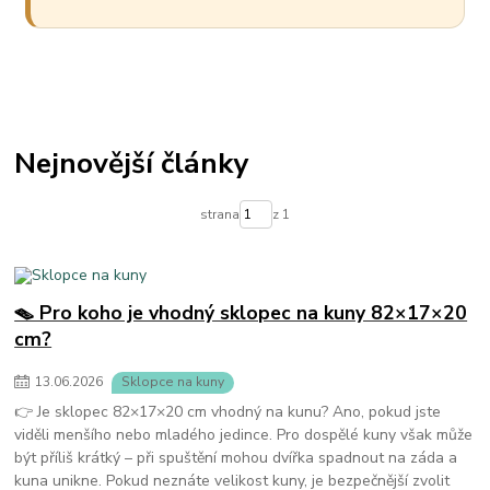
Nejnovější články
strana
z 1
🪤 Pro koho je vhodný sklopec na kuny 82×17×20
cm?
13
.
06
.
2026
Sklopce na kuny
👉 Je sklopec 82×17×20 cm vhodný na kunu? Ano, pokud jste
viděli menšího nebo mladého jedince. Pro dospělé kuny však může
být příliš krátký – při spuštění mohou dvířka spadnout na záda a
kuna unikne. Pokud neznáte velikost kuny, je bezpečnější zvolit