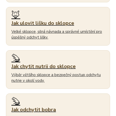
🦊
Jak ulovit lišku do sklopce
Velké sklopce, silná návnada a správné umístění pro
úspěšný odchyt lišky.
🦫
Jak chytit nutrii do sklopce
Výběr většího sklopce a bezpečný postup odchytu
nutrie v okolí vody.
🦫
Jak odchytit bobra