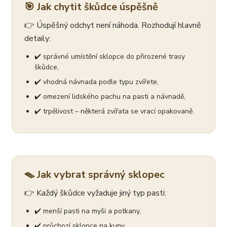
🎯 Jak chytit škůdce úspěšně
👉 Úspěšný odchyt není náhoda. Rozhodují hlavně
detaily:
✔️ správné umístění sklopce do přirozené trasy
škůdce,
✔️ vhodná návnada podle typu zvířete,
✔️ omezení lidského pachu na pasti a návnadě,
✔️ trpělivost – některá zvířata se vrací opakovaně.
🪤 Jak vybrat správný sklopec
👉 Každý škůdce vyžaduje jiný typ pasti:
✔️ menší pasti na myši a potkany,
✔️ průchozí sklopce na kuny,