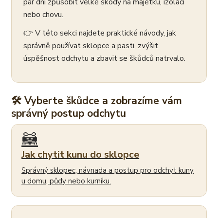
pár dní způsobit velké škody na majetku, izolaci
nebo chovu.
👉 V této sekci najdete praktické návody, jak
správně používat sklopce a pasti, zvýšit
úspěšnost odchytu a zbavit se škůdců natrvalo.
🛠 Vyberte škůdce a zobrazíme vám
správný postup odchytu
🦝
Jak chytit kunu do sklopce
Správný sklopec, návnada a postup pro odchyt kuny
u domu, půdy nebo kurníku.