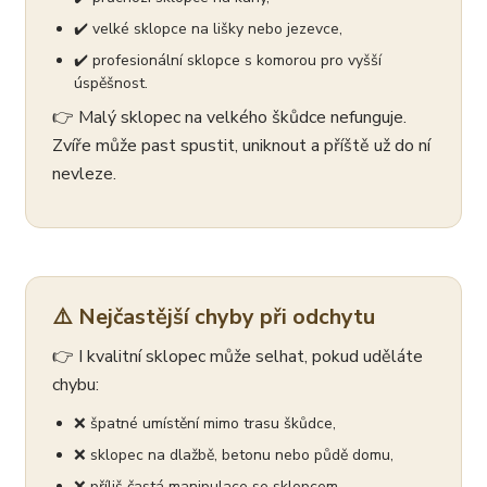
✔️ velké sklopce na lišky nebo jezevce,
✔️ profesionální sklopce s komorou pro vyšší
úspěšnost.
👉 Malý sklopec na velkého škůdce nefunguje.
Zvíře může past spustit, uniknout a příště už do ní
nevleze.
⚠️ Nejčastější chyby při odchytu
👉 I kvalitní sklopec může selhat, pokud uděláte
chybu:
❌ špatné umístění mimo trasu škůdce,
❌ sklopec na dlažbě, betonu nebo půdě domu,
❌ příliš častá manipulace se sklopcem,