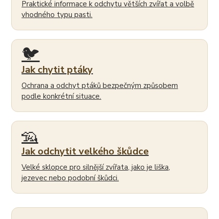
Praktické informace k odchytu větších zvířat a volbě
vhodného typu pasti.
🐦
Jak chytit ptáky
Ochrana a odchyt ptáků bezpečným způsobem
podle konkrétní situace.
🦡
Jak odchytit velkého škůdce
Velké sklopce pro silnější zvířata, jako je liška,
jezevec nebo podobní škůdci.