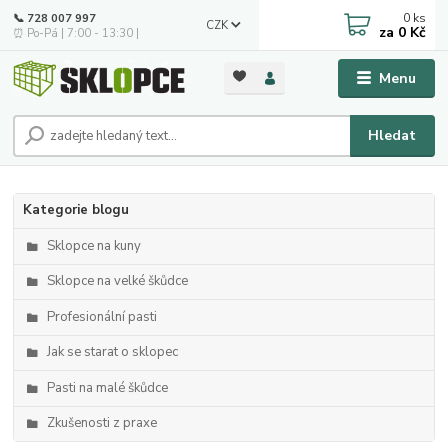
0
ks
📞 728 007 997
CZK
za
0 Kč
⏰ Po-Pá | 7:00 - 13:30 |
Menu
Hledat
Kategorie blogu
Sklopce na kuny
Sklopce na velké škůdce
Profesionální pasti
Jak se starat o sklopec
Pasti na malé škůdce
Zkušenosti z praxe