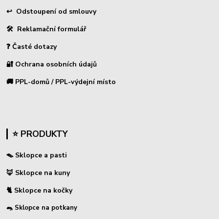
↩
Odstoupení od smlouvy
🛠 Reklamační formulář
❓ Časté dotazy
🔐 Ochrana osobních údajů
🚚 PPL-domů / PPL-výdejní místo
⭐ PRODUKTY
🪤 Sklopce a pasti
🦊 Sklopce na kuny
🐈 Sklopce na kočky
🐀 Sklopce na potkany