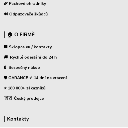
🌿 Pachové ohradníky
🔊 Odpuzovače škůdců
🏠 O FIRMĚ
🏢 Sklopce.eu / kontakty
🚚 Rychlé odeslání do 24 h
🔒 Bezpečný nákup
🛡️ GARANCE ✔ 14 dní na vrácení
⭐ 180 000+ zákazníků
🇨🇿 Český prodejce
Kontakty