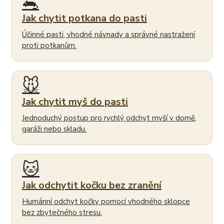
🐀
Jak chytit potkana do pasti
Účinné pasti, vhodné návnady a správné nastražení
proti potkanům.
🐭
Jak chytit myš do pasti
Jednoduchý postup pro rychlý odchyt myší v domě,
garáži nebo skladu.
🐱
Jak odchytit kočku bez zranění
Humánní odchyt kočky pomocí vhodného sklopce
bez zbytečného stresu.