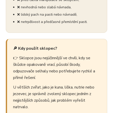
❌ nevhodná nebo slabá návnada,
❌ lidský pach na pasti nebo návnadě,
❌ netrpělivost a předčasné přemístění pasti.
🔎 Kdy použít sklopec?
👉 Sklopce jsou nejúčinnější ve chvíli, kdy se
škůdce opakovaně vrací, působí škody,
odpuzovače selhaly nebo potřebujete rychlé a
přímé řešení.
U větších zvířat, jako je kuna, liška, nutrie nebo
jezevec, je správně zvolený sklopec jedním z
nejjistějších způsobů, jak problém vyřešit
natrvalo.