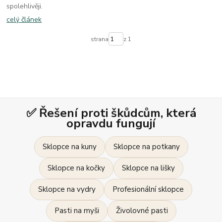
spolehlivěji.
celý článek
strana
z 1
✅ Řešení proti škůdcům, která
opravdu fungují
Sklopce na kuny
Sklopce na potkany
Sklopce na kočky
Sklopce na lišky
Sklopce na vydry
Profesionální sklopce
Pasti na myši
Živolovné pasti