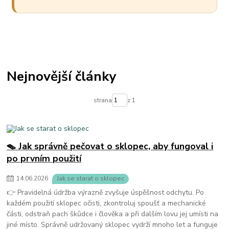
Nejnovější články
strana
z 1
🪤 Jak správně pečovat o sklopec, aby fungoval i
po prvním použití
14
.
06
.
2026
Jak se starat o sklopec
👉 Pravidelná údržba výrazně zvyšuje úspěšnost odchytu. Po
každém použití sklopec očisti, zkontroluj spoušť a mechanické
části, odstraň pach škůdce i člověka a při dalším lovu jej umísti na
jiné místo. Správně udržovaný sklopec vydrží mnoho let a funguje