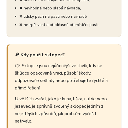
❌ nevhodná nebo slabá návnada,
❌ lidský pach na pasti nebo návnadě,
❌ netrpělivost a předčasné přemístění pasti.
🔎 Kdy použít sklopec?
👉 Sklopce jsou nejúčinnější ve chvíli, kdy se
škůdce opakovaně vrací, působí škody,
odpuzovače selhaly nebo potřebujete rychlé a
přímé řešení.
U větších zvířat, jako je kuna, liška, nutrie nebo
jezevec, je správně zvolený sklopec jedním z
nejjistějších způsobů, jak problém vyřešit
natrvalo.