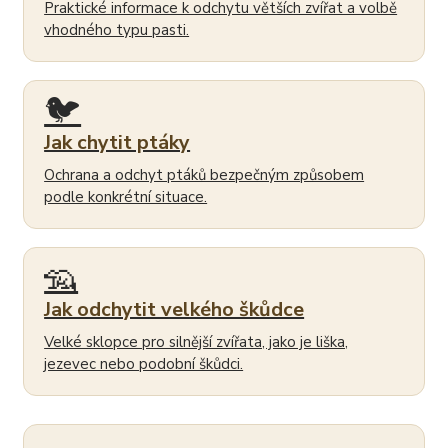
Praktické informace k odchytu větších zvířat a volbě
vhodného typu pasti.
🐦
Jak chytit ptáky
Ochrana a odchyt ptáků bezpečným způsobem
podle konkrétní situace.
🦡
Jak odchytit velkého škůdce
Velké sklopce pro silnější zvířata, jako je liška,
jezevec nebo podobní škůdci.