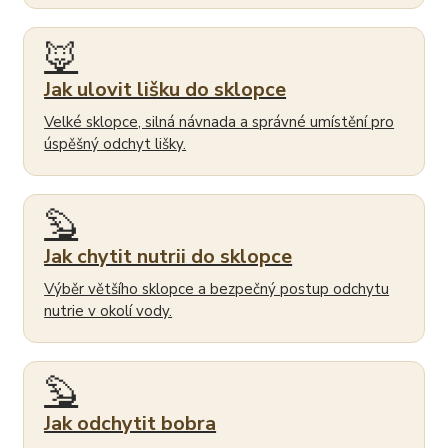
🦊
Jak ulovit lišku do sklopce
Velké sklopce, silná návnada a správné umístění pro
úspěšný odchyt lišky.
🦫
Jak chytit nutrii do sklopce
Výběr většího sklopce a bezpečný postup odchytu
nutrie v okolí vody.
🦫
Jak odchytit bobra