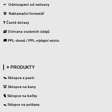
↩
Odstoupení od smlouvy
🛠 Reklamační formulář
❓ Časté dotazy
🔐 Ochrana osobních údajů
🚚 PPL-domů / PPL-výdejní místo
⭐ PRODUKTY
🪤 Sklopce a pasti
🦊 Sklopce na kuny
🐈 Sklopce na kočky
🐀 Sklopce na potkany