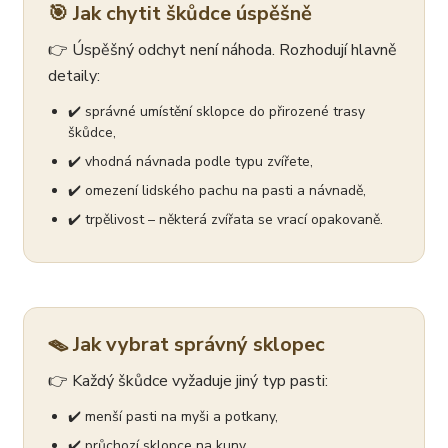
🎯 Jak chytit škůdce úspěšně
👉 Úspěšný odchyt není náhoda. Rozhodují hlavně
detaily:
✔️ správné umístění sklopce do přirozené trasy
škůdce,
✔️ vhodná návnada podle typu zvířete,
✔️ omezení lidského pachu na pasti a návnadě,
✔️ trpělivost – některá zvířata se vrací opakovaně.
🪤 Jak vybrat správný sklopec
👉 Každý škůdce vyžaduje jiný typ pasti:
✔️ menší pasti na myši a potkany,
✔️ průchozí sklopce na kuny,