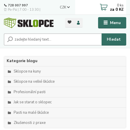
0
ks
📞 728 007 997
CZK
za
0 Kč
⏰ Po-Pá | 7:00 - 13:30 |
Menu
Hledat
Kategorie blogu
Sklopce na kuny
Sklopce na velké škůdce
Profesionální pasti
Jak se starat o sklopec
Pasti na malé škůdce
Zkušenosti z praxe