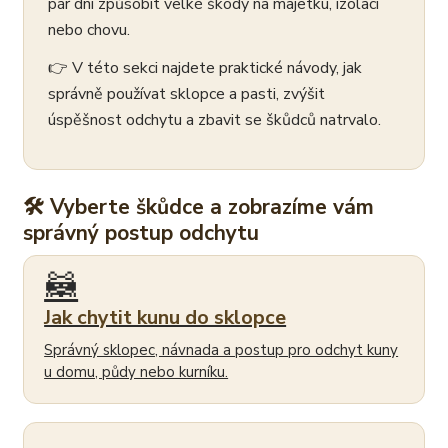
pár dní způsobit velké škody na majetku, izolaci
nebo chovu.
👉 V této sekci najdete praktické návody, jak
správně používat sklopce a pasti, zvýšit
úspěšnost odchytu a zbavit se škůdců natrvalo.
🛠 Vyberte škůdce a zobrazíme vám
správný postup odchytu
🦝
Jak chytit kunu do sklopce
Správný sklopec, návnada a postup pro odchyt kuny
u domu, půdy nebo kurníku.