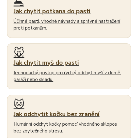
🐀
Jak chytit potkana do pasti
Účinné pasti, vhodné návnady a správné nastražení
proti potkanům.
🐭
Jak chytit myš do pasti
Jednoduchý postup pro rychlý odchyt myší v domě,
garáži nebo skladu.
🐱
Jak odchytit kočku bez zranění
Humánní odchyt kočky pomocí vhodného sklopce
bez zbytečného stresu.