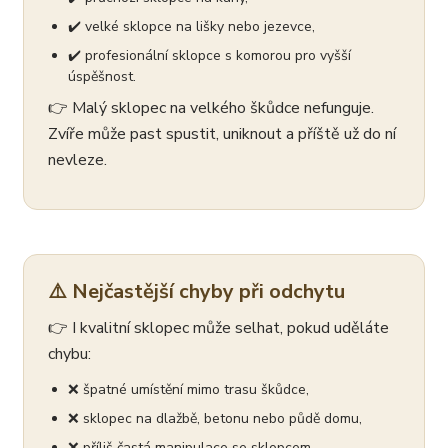
✔️ velké sklopce na lišky nebo jezevce,
✔️ profesionální sklopce s komorou pro vyšší
úspěšnost.
👉 Malý sklopec na velkého škůdce nefunguje.
Zvíře může past spustit, uniknout a příště už do ní
nevleze.
⚠️ Nejčastější chyby při odchytu
👉 I kvalitní sklopec může selhat, pokud uděláte
chybu:
❌ špatné umístění mimo trasu škůdce,
❌ sklopec na dlažbě, betonu nebo půdě domu,
❌ příliš častá manipulace se sklopcem,