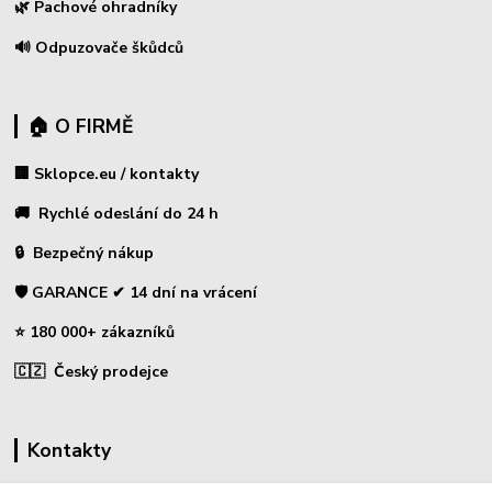
🌿 Pachové ohradníky
🔊 Odpuzovače škůdců
🏠 O FIRMĚ
🏢 Sklopce.eu / kontakty
🚚 Rychlé odeslání do 24 h
🔒 Bezpečný nákup
🛡️ GARANCE ✔ 14 dní na vrácení
⭐ 180 000+ zákazníků
🇨🇿 Český prodejce
Kontakty