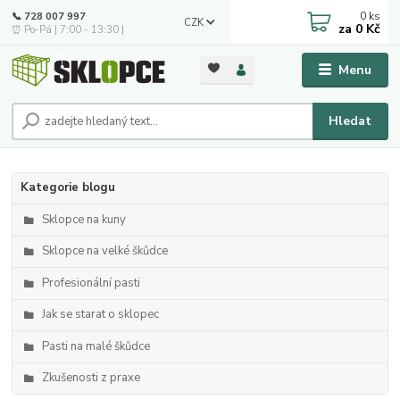
0
ks
📞 728 007 997
CZK
za
0 Kč
⏰ Po-Pá | 7:00 - 13:30 |
Menu
Hledat
Kategorie blogu
Sklopce na kuny
Sklopce na velké škůdce
Profesionální pasti
Jak se starat o sklopec
Pasti na malé škůdce
Zkušenosti z praxe