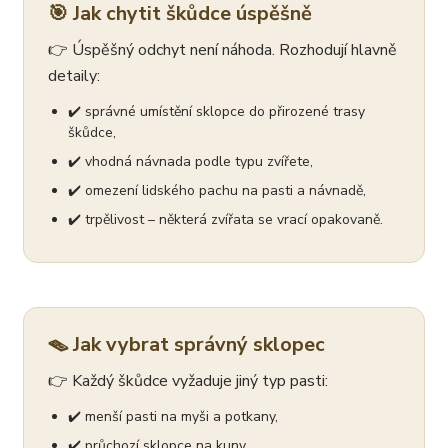
🎯 Jak chytit škůdce úspěšně
👉 Úspěšný odchyt není náhoda. Rozhodují hlavně
detaily:
✔️ správné umístění sklopce do přirozené trasy
škůdce,
✔️ vhodná návnada podle typu zvířete,
✔️ omezení lidského pachu na pasti a návnadě,
✔️ trpělivost – některá zvířata se vrací opakovaně.
🪤 Jak vybrat správný sklopec
👉 Každý škůdce vyžaduje jiný typ pasti:
✔️ menší pasti na myši a potkany,
✔️ průchozí sklopce na kuny,