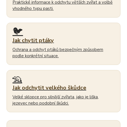
Praktické informace k odchytu větších zvířat a volbě
vhodného typu pasti.
🐦
Jak chytit ptáky
Ochrana a odchyt ptáků bezpečným způsobem
podle konkrétní situace.
🦡
Jak odchytit velkého škůdce
Velké sklopce pro silnější zvířata, jako je liška,
jezevec nebo podobní škůdci.