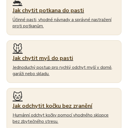
🐀
Jak chytit potkana do pasti
Účinné pasti, vhodné návnady a správné nastražení
proti potkanům.
🐭
Jak chytit myš do pasti
Jednoduchý postup pro rychlý odchyt myší v domě,
garáži nebo skladu.
🐱
Jak odchytit kočku bez zranění
Humánní odchyt kočky pomocí vhodného sklopce
bez zbytečného stresu.