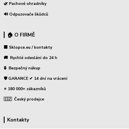
🌿 Pachové ohradníky
🔊 Odpuzovače škůdců
🏠 O FIRMĚ
🏢 Sklopce.eu / kontakty
🚚 Rychlé odeslání do 24 h
🔒 Bezpečný nákup
🛡️ GARANCE ✔ 14 dní na vrácení
⭐ 180 000+ zákazníků
🇨🇿 Český prodejce
Kontakty