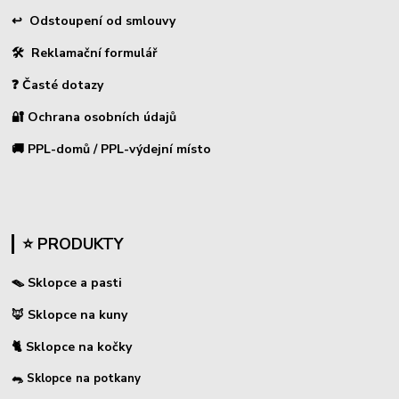
↩
Odstoupení od smlouvy
🛠 Reklamační formulář
❓ Časté dotazy
🔐 Ochrana osobních údajů
🚚 PPL-domů / PPL-výdejní místo
⭐ PRODUKTY
🪤 Sklopce a pasti
🦊 Sklopce na kuny
🐈 Sklopce na kočky
🐀 Sklopce na potkany