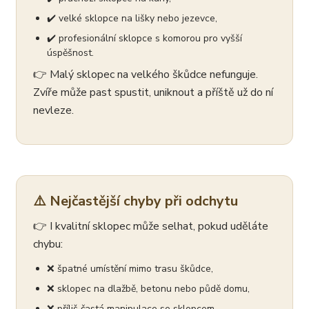
✔️ velké sklopce na lišky nebo jezevce,
✔️ profesionální sklopce s komorou pro vyšší
úspěšnost.
👉 Malý sklopec na velkého škůdce nefunguje.
Zvíře může past spustit, uniknout a příště už do ní
nevleze.
⚠️ Nejčastější chyby při odchytu
👉 I kvalitní sklopec může selhat, pokud uděláte
chybu:
❌ špatné umístění mimo trasu škůdce,
❌ sklopec na dlažbě, betonu nebo půdě domu,
❌ příliš častá manipulace se sklopcem,