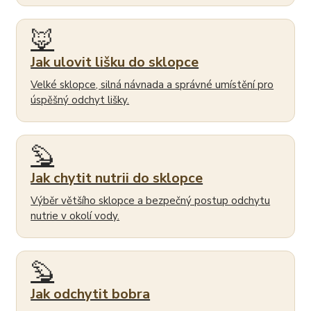
🦊
Jak ulovit lišku do sklopce
Velké sklopce, silná návnada a správné umístění pro
úspěšný odchyt lišky.
🦫
Jak chytit nutrii do sklopce
Výběr většího sklopce a bezpečný postup odchytu
nutrie v okolí vody.
🦫
Jak odchytit bobra