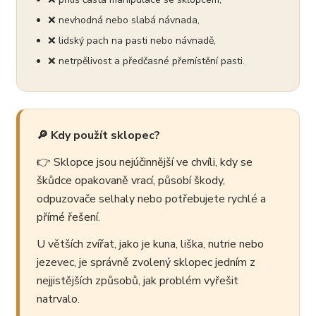
❌ nevhodná nebo slabá návnada,
❌ lidský pach na pasti nebo návnadě,
❌ netrpělivost a předčasné přemístění pasti.
🔎 Kdy použít sklopec?
👉 Sklopce jsou nejúčinnější ve chvíli, kdy se
škůdce opakovaně vrací, působí škody,
odpuzovače selhaly nebo potřebujete rychlé a
přímé řešení.
U větších zvířat, jako je kuna, liška, nutrie nebo
jezevec, je správně zvolený sklopec jedním z
nejjistějších způsobů, jak problém vyřešit
natrvalo.