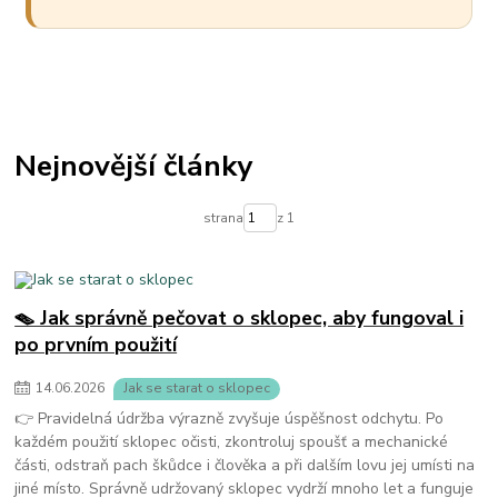
Nejnovější články
strana
z 1
🪤 Jak správně pečovat o sklopec, aby fungoval i
po prvním použití
14
.
06
.
2026
Jak se starat o sklopec
👉 Pravidelná údržba výrazně zvyšuje úspěšnost odchytu. Po
každém použití sklopec očisti, zkontroluj spoušť a mechanické
části, odstraň pach škůdce i člověka a při dalším lovu jej umísti na
jiné místo. Správně udržovaný sklopec vydrží mnoho let a funguje