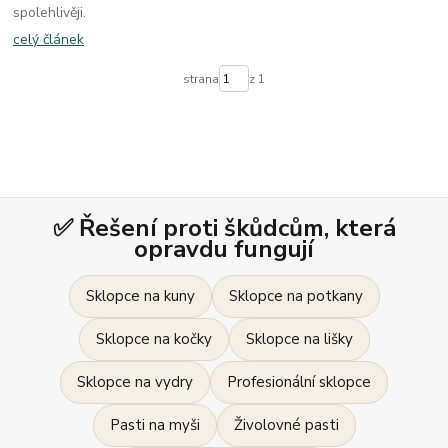
spolehlivěji.
celý článek
strana
z 1
✅ Řešení proti škůdcům, která
opravdu fungují
Sklopce na kuny
Sklopce na potkany
Sklopce na kočky
Sklopce na lišky
Sklopce na vydry
Profesionální sklopce
Pasti na myši
Živolovné pasti