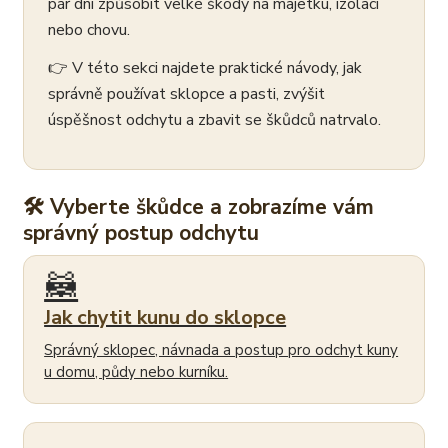
pár dní způsobit velké škody na majetku, izolaci
nebo chovu.
👉 V této sekci najdete praktické návody, jak
správně používat sklopce a pasti, zvýšit
úspěšnost odchytu a zbavit se škůdců natrvalo.
🛠 Vyberte škůdce a zobrazíme vám
správný postup odchytu
🦝
Jak chytit kunu do sklopce
Správný sklopec, návnada a postup pro odchyt kuny
u domu, půdy nebo kurníku.