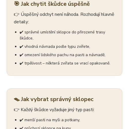
🎯 Jak chytit škůdce úspěšně
👉 Úspěšný odchyt není náhoda. Rozhodují hlavně
detaily:
✔️ správné umístění sklopce do přirozené trasy
škůdce,
✔️ vhodná návnada podle typu zvířete,
✔️ omezení lidského pachu na pasti a návnadě,
✔️ trpělivost – některá zvířata se vrací opakovaně.
🪤 Jak vybrat správný sklopec
👉 Každý škůdce vyžaduje jiný typ pasti:
✔️ menší pasti na myši a potkany,
✔️ průchozí sklopce na kuny,