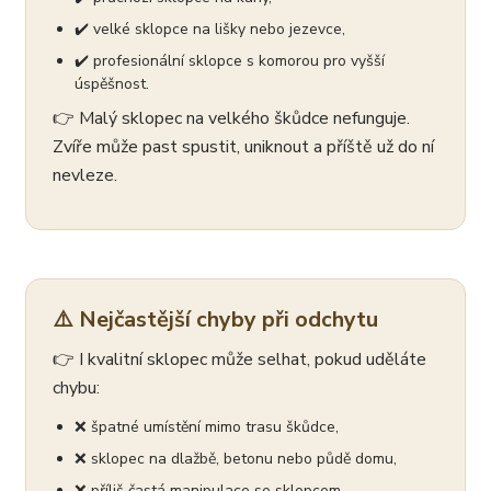
✔️ velké sklopce na lišky nebo jezevce,
✔️ profesionální sklopce s komorou pro vyšší
úspěšnost.
👉 Malý sklopec na velkého škůdce nefunguje.
Zvíře může past spustit, uniknout a příště už do ní
nevleze.
⚠️ Nejčastější chyby při odchytu
👉 I kvalitní sklopec může selhat, pokud uděláte
chybu:
❌ špatné umístění mimo trasu škůdce,
❌ sklopec na dlažbě, betonu nebo půdě domu,
❌ příliš častá manipulace se sklopcem,