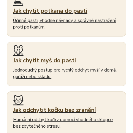
🐀
Jak chytit potkana do pasti
Účinné pasti, vhodné návnady a správné nastražení
proti potkanům.
🐭
Jak chytit myš do pasti
Jednoduchý postup pro rychlý odchyt myší v domě,
garáži nebo skladu.
🐱
Jak odchytit kočku bez zranění
Humánní odchyt kočky pomocí vhodného sklopce
bez zbytečného stresu.