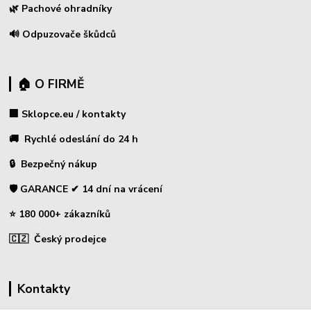
🌿 Pachové ohradníky
🔊 Odpuzovače škůdců
🏠 O FIRMĚ
🏢 Sklopce.eu / kontakty
🚚 Rychlé odeslání do 24 h
🔒 Bezpečný nákup
🛡️ GARANCE ✔ 14 dní na vrácení
⭐ 180 000+ zákazníků
🇨🇿 Český prodejce
Kontakty