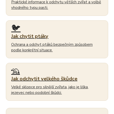
Praktické informace k odchytu větších zvířat a volbě
vhodného typu pasti.
🐦
Jak chytit ptáky
Ochrana a odchyt ptáků bezpečným způsobem
podle konkrétní situace.
🦡
Jak odchytit velkého škůdce
Velké sklopce pro silnější zvířata, jako je liška,
jezevec nebo podobní škůdci.