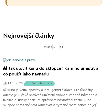
Nejnovější články
strana
z 1
🦝 Jak ulovit kunu do sklopce? Kam ho umístit a
co použít jako návnadu
14
.
06
.
2026
Zkušenosti z praxe
🦝 Kuna je velmi opatrný a inteligentní škůdce. Pro úspěšný
odchyt je klíčové správné umístění sklopce, vhodná návnada a
minimální lidský pach. Při správném nastražení začne kuna
sklopec přirozeně prozkoumávat a výrazně roste šance na její