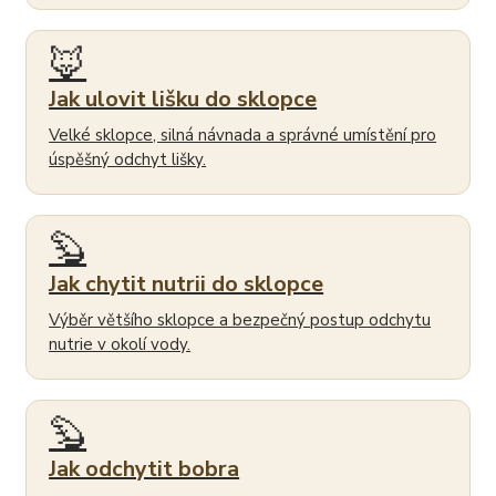
🦊
Jak ulovit lišku do sklopce
Velké sklopce, silná návnada a správné umístění pro
úspěšný odchyt lišky.
🦫
Jak chytit nutrii do sklopce
Výběr většího sklopce a bezpečný postup odchytu
nutrie v okolí vody.
🦫
Jak odchytit bobra