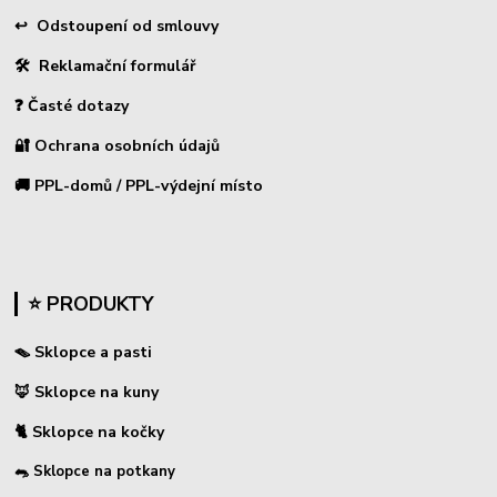
↩
Odstoupení od smlouvy
🛠 Reklamační formulář
❓ Časté dotazy
🔐 Ochrana osobních údajů
🚚 PPL-domů / PPL-výdejní místo
⭐ PRODUKTY
🪤 Sklopce a pasti
🦊 Sklopce na kuny
🐈 Sklopce na kočky
🐀 Sklopce na potkany