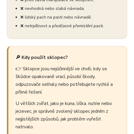
❌ nevhodná nebo slabá návnada,
❌ lidský pach na pasti nebo návnadě,
❌ netrpělivost a předčasné přemístění pasti.
🔎 Kdy použít sklopec?
👉 Sklopce jsou nejúčinnější ve chvíli, kdy se
škůdce opakovaně vrací, působí škody,
odpuzovače selhaly nebo potřebujete rychlé a
přímé řešení.
U větších zvířat, jako je kuna, liška, nutrie nebo
jezevec, je správně zvolený sklopec jedním z
nejjistějších způsobů, jak problém vyřešit
natrvalo.