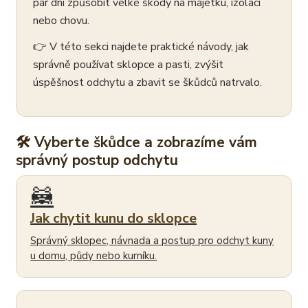
pár dní způsobit velké škody na majetku, izolaci
nebo chovu.
👉 V této sekci najdete praktické návody, jak
správně používat sklopce a pasti, zvýšit
úspěšnost odchytu a zbavit se škůdců natrvalo.
🛠 Vyberte škůdce a zobrazíme vám
správný postup odchytu
🦝
Jak chytit kunu do sklopce
Správný sklopec, návnada a postup pro odchyt kuny
u domu, půdy nebo kurníku.