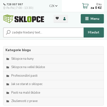
0
ks
📞 728 007 997
CZK
za
0 Kč
⏰ Po-Pá | 7:00 - 13:30 |
Menu
Hledat
Kategorie blogu
Sklopce na kuny
Sklopce na velké škůdce
Profesionální pasti
Jak se starat o sklopec
Pasti na malé škůdce
Zkušenosti z praxe