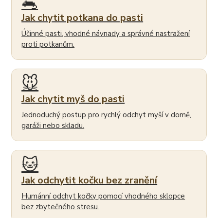
🐀
Jak chytit potkana do pasti
Účinné pasti, vhodné návnady a správné nastražení
proti potkanům.
🐭
Jak chytit myš do pasti
Jednoduchý postup pro rychlý odchyt myší v domě,
garáži nebo skladu.
🐱
Jak odchytit kočku bez zranění
Humánní odchyt kočky pomocí vhodného sklopce
bez zbytečného stresu.