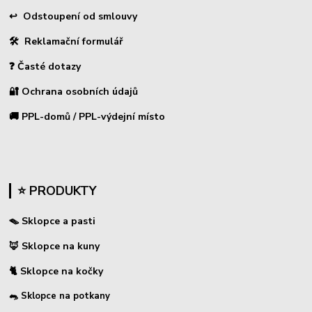
↩
Odstoupení od smlouvy
🛠 Reklamační formulář
❓ Časté dotazy
🔐 Ochrana osobních údajů
🚚 PPL-domů / PPL-výdejní místo
⭐ PRODUKTY
🪤 Sklopce a pasti
🦊 Sklopce na kuny
🐈 Sklopce na kočky
🐀 Sklopce na potkany