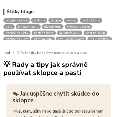
Štítky blogu
sklopec na kuny
lov kuny
sklopce
sklopec
past na kuny
liška
jak ulovit kunu
ulovení kuny
sklopec na kočku
sklopec na kočky
pasti na kočky
jak ulovit kočku
past na kočku
sklopce na kuny
pasti na kuny
Lov lišky do sklopce
jak ulovit lišku
past na lišku
živolovný sklopec na lišku
sklopce na lišky
profi sklopce na lišku
sklopec s komorou na živou návnadu
lov lišky
Úvod
💡 Rady a tipy jak správně používat sklopce a pasti
lov lišky do sklopce
kuna
kuna skalní
lov kuny skalní
💡 Rady a tipy jak správně
lov kuny skalní do sklopce
jak na kunu
past na kunu
používat sklopce a pasti
živolovná past na kuny
živolovný sklopec na kuny
past na myši
jak se zbavit myší
likvidace myší
jak ulovit myš
kuna nejde ulovit
proč se nedaří ulovit kunu
potíže s ulovením kuny
ulovení kuny se nedaří
recenze sklopce na kuny
🪤 Jak úspěšně chytit škůdce do
porovnání sklopce na kuny
jaký sklopec na kunu
srovnání sklopců
sklopce
test sklopců na kuny
nejlepší sklopec na kunu
sklopec 82x17x20 cm
malý sklopec na kunu
sklopec na malou kunu
Myši, kuny, lišky nebo další škůdci dokážou během