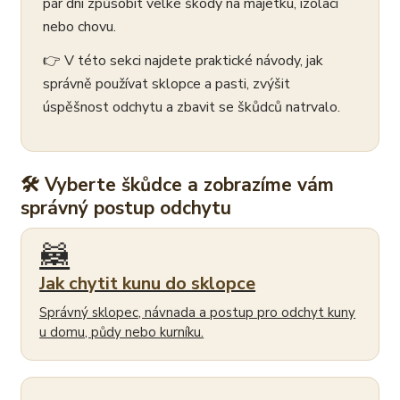
pár dní způsobit velké škody na majetku, izolaci
nebo chovu.
👉 V této sekci najdete praktické návody, jak
správně používat sklopce a pasti, zvýšit
úspěšnost odchytu a zbavit se škůdců natrvalo.
🛠 Vyberte škůdce a zobrazíme vám
správný postup odchytu
🦝
Jak chytit kunu do sklopce
Správný sklopec, návnada a postup pro odchyt kuny
u domu, půdy nebo kurníku.