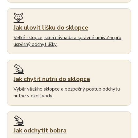
🦊
Jak ulovit lišku do sklopce
Velké sklopce, silná návnada a správné umístění pro
úspěšný odchyt lišky.
🦫
Jak chytit nutrii do sklopce
Výběr většího sklopce a bezpečný postup odchytu
nutrie v okolí vody.
🦫
Jak odchytit bobra