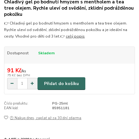
Chladivý gel po bodnutí hmyzem s mentholem a tea
tree olejem. Rychle uleví od svědění, zklidní podrážděnou
pokožku
👉 Chladivý gel po bodnutí hmyzem s mentholem a tea tree olejem.
Rychle uleví od svědění, zklidní podrážděnou pokožku a je ideální na
cesty. Vhodné pro děti od 3 let.👉
celý popis
Dostupnost
Skladem
91 Kč
/
ks
75 Kč
bez DPH
Přidat do košíku
Číslo produktu:
PG-25ml
EAN kód:
85951181
🕒 Nakup dnes, zaplať až za 30 dní zdarma