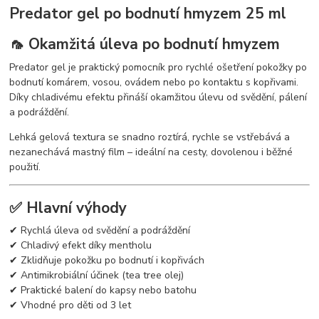
Predator gel po bodnutí hmyzem 25 ml
🦟 Okamžitá úleva po bodnutí hmyzem
Predator gel je praktický pomocník pro rychlé ošetření pokožky po
bodnutí komárem, vosou, ovádem nebo po kontaktu s kopřivami.
Díky chladivému efektu přináší okamžitou úlevu od svědění, pálení
a podráždění.
Lehká gelová textura se snadno roztírá, rychle se vstřebává a
nezanechává mastný film – ideální na cesty, dovolenou i běžné
použití.
✅ Hlavní výhody
✔ Rychlá úleva od svědění a podráždění
✔ Chladivý efekt díky mentholu
✔ Zklidňuje pokožku po bodnutí i kopřivách
✔ Antimikrobiální účinek (tea tree olej)
✔ Praktické balení do kapsy nebo batohu
✔ Vhodné pro děti od 3 let