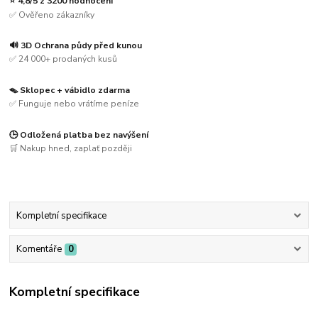
⭐ 4,8/5 z 3200 hodnocení
✅ Ověřeno zákazníky
🔊 3D Ochrana půdy před kunou
✅ 24 000+ prodaných kusů
🪤 Sklopec + vábidlo zdarma
✅ Funguje nebo vrátíme peníze
🕒 Odložená platba bez navýšení
🛒 Nakup hned, zaplať později
Kompletní specifikace
Komentáře
0
Kompletní specifikace