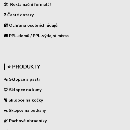
🛠 Reklamační formulář
❓ Časté dotazy
🔐 Ochrana osobních údajů
🚚 PPL-domů / PPL-výdejní místo
⭐ PRODUKTY
🪤 Sklopce a pasti
🦊 Sklopce na kuny
🐈 Sklopce na kočky
🐀 Sklopce na potkany
🌿 Pachové ohradníky