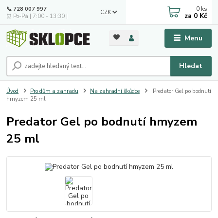
0
ks
📞 728 007 997
CZK
za
0 Kč
⏰ Po-Pá | 7:00 - 13:30 |
Menu
Hledat
Úvod
Pro dům a zahradu
Na zahradní škůdce
Predator Gel po bodnutí
hmyzem 25 ml
Predator Gel po bodnutí hmyzem
25 ml