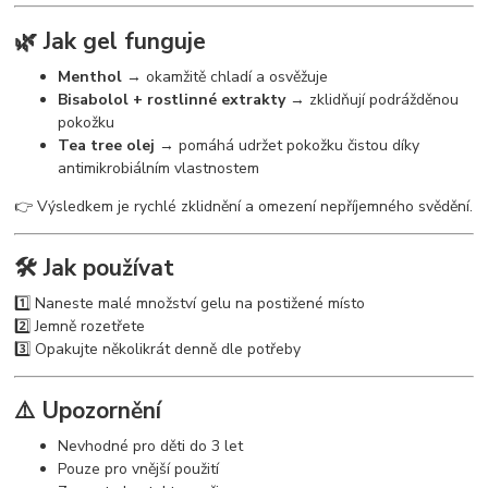
🌿 Jak gel funguje
Menthol
→ okamžitě chladí a osvěžuje
Bisabolol + rostlinné extrakty
→ zklidňují podrážděnou
pokožku
Tea tree olej
→ pomáhá udržet pokožku čistou díky
antimikrobiálním vlastnostem
👉 Výsledkem je rychlé zklidnění a omezení nepříjemného svědění.
🛠️ Jak používat
1️⃣ Naneste malé množství gelu na postižené místo
2️⃣ Jemně rozetřete
3️⃣ Opakujte několikrát denně dle potřeby
⚠️ Upozornění
Nevhodné pro děti do 3 let
Pouze pro vnější použití