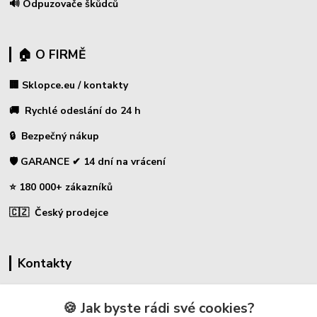
🔊 Odpuzovače škůdců
🏠 O FIRMĚ
🏢 Sklopce.eu / kontakty
🚚 Rychlé odeslání do 24 h
🔒 Bezpečný nákup
🛡️ GARANCE ✔ 14 dní na vrácení
⭐ 180 000+ zákazníků
🇨🇿 Český prodejce
Kontakty
☎ Sklopce - specializovaný obchod
🍪 Jak byste rádi své cookies?