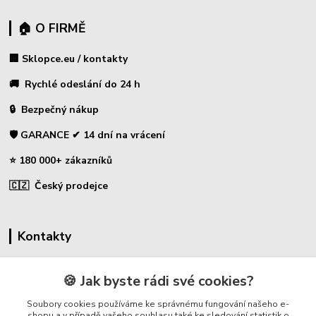
🏠 O FIRMĚ
🏢 Sklopce.eu / kontakty
🚚 Rychlé odeslání do 24 h
🔒 Bezpečný nákup
🛡️ GARANCE ✔ 14 dní na vrácení
⭐ 180 000+ zákazníků
🇨🇿 Český prodejce
Kontakty
☎ Sklopce - specializovaný obchod
🍪 Jak byste rádi své cookies?
🛡️ Zákaznická podpora
Soubory cookies používáme ke správnému fungování našeho e-
📞 728 007 997
shopu a v případě vašeho souhlasu také ke sledování statistik o