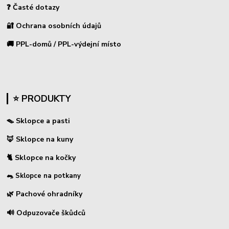
❓ Časté dotazy
🔐 Ochrana osobních údajů
🚚 PPL-domů / PPL-výdejní místo
⭐ PRODUKTY
🪤 Sklopce a pasti
🦊 Sklopce na kuny
🐈 Sklopce na kočky
🐀 Sklopce na potkany
🌿 Pachové ohradníky
🔊 Odpuzovače škůdců