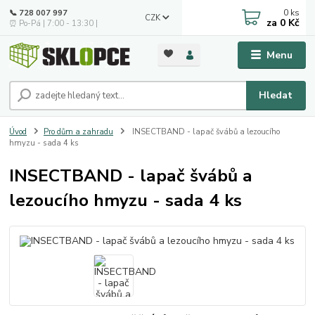
0
ks
📞 728 007 997
CZK
za
0 Kč
⏰ Po-Pá | 7:00 - 13:30 |
Menu
Hledat
Úvod
Pro dům a zahradu
INSECTBAND - lapač švábů a lezoucího
hmyzu - sada 4 ks
INSECTBAND - lapač švábů a
lezoucího hmyzu - sada 4 ks