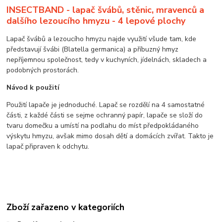
INSECTBAND - lapač švábů, stěnic, mravenců a
dalšího lezoucího hmyzu - 4 lepové plochy
Lapač švábů a lezoucího hmyzu najde využití všude tam, kde
představují švábi (Blatella germanica) a příbuzný hmyz
nepříjemnou společnost, tedy v kuchyních, jídelnách, skladech a
podobných prostorách.
Návod k použití
Použití lapače je jednoduché. Lapač se rozdělí na 4 samostatné
části, z každé části se sejme ochranný papír, lapače se složí do
tvaru domečku a umístí na podlahu do míst předpokládaného
výskytu hmyzu, avšak mimo dosah dětí a domácích zvířat. Takto je
lapač připraven k odchytu.
Zboží zařazeno v kategoriích