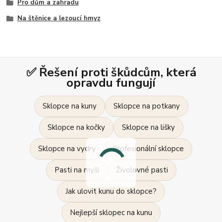
Pro dům a zahradu
Na štěnice a lezoucí hmyz
✅ Řešení proti škůdcům, která
opravdu fungují
Sklopce na kuny
Sklopce na potkany
Sklopce na kočky
Sklopce na lišky
Sklopce na vydry
Profesionální sklopce
Pasti na myši
Živolovné pasti
Jak ulovit kunu do sklopce?
Nejlepší sklopec na kunu