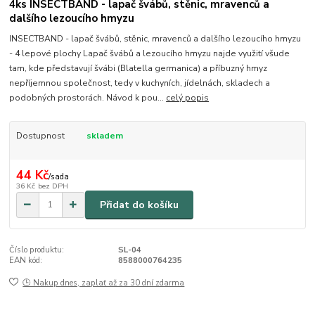
4ks INSECTBAND - lapač švábů, stěnic, mravenců a
dalšího lezoucího hmyzu
INSECTBAND - lapač švábů, stěnic, mravenců a dalšího lezoucího hmyzu
- 4 lepové plochy Lapač švábů a lezoucího hmyzu najde využití všude
tam, kde představují švábi (Blatella germanica) a příbuzný hmyz
nepříjemnou společnost, tedy v kuchyních, jídelnách, skladech a
podobných prostorách. Návod k pou...
celý popis
Dostupnost
skladem
44 Kč
/
sada
36 Kč
bez DPH
Přidat do košíku
Číslo produktu:
SL-04
EAN kód:
8588000764235
🕒 Nakup dnes, zaplať až za 30 dní zdarma