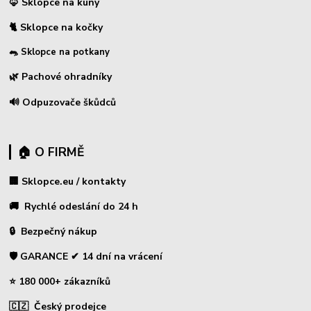
🦊 Sklopce na kuny
🐈 Sklopce na kočky
🐀 Sklopce na potkany
🌿 Pachové ohradníky
🔊 Odpuzovače škůdců
🏠 O FIRMĚ
🏢 Sklopce.eu / kontakty
🚚 Rychlé odeslání do 24 h
🔒 Bezpečný nákup
🛡️ GARANCE ✔ 14 dní na vrácení
⭐ 180 000+ zákazníků
🇨🇿 Český prodejce