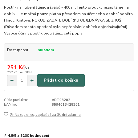
Postřik na hubení štěnic a švábů - 400 ml Tento produkt nezasíláme na
dobírku! Je možná pouze platba převodem na účet nebo osobní odběr v
Hradci Králové. POKUD ZADÁTE DOBÍRKU OBJEDNÁVKA SE ZRUŠÍ
(Důvodem tohoto opatření bylo nepřebírání dobírek objednávajícími)
Vysoce účinný postřik proti štěn...
celý popis
Dostupnost
skladem
251 Kč
/
ks
207 Kč
bez DPH
Přidat do košíku
Číslo produktu:
ART03202
EAN kód:
8594013428361
🕒 Nakup dnes, zaplať až za 30 dní zdarma
⭐ 4,8/5 z 3200 hodnocení