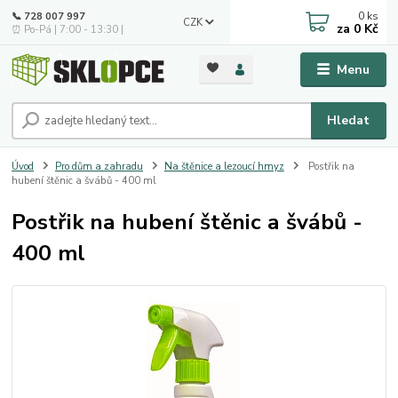
0
ks
📞 728 007 997
CZK
za
0 Kč
⏰ Po-Pá | 7:00 - 13:30 |
Menu
Hledat
Úvod
Pro dům a zahradu
Na štěnice a lezoucí hmyz
Postřik na
hubení štěnic a švábů - 400 ml
Postřik na hubení štěnic a švábů -
400 ml