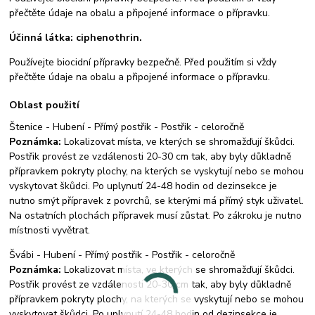
přečtěte údaje na obalu a připojené informace o přípravku.
Účinná látka: ciphenothrin.
Používejte biocidní přípravky bezpečně. Před použitím si vždy
přečtěte údaje na obalu a připojené informace o přípravku.
Oblast použití
Štenice - Hubení - Přímý postřik - Postřik - celoročně
Poznámka:
Lokalizovat místa, ve kterých se shromažďují škůdci.
Postřik provést ze vzdálenosti 20-30 cm tak, aby byly důkladně
přípravkem pokryty plochy, na kterých se vyskytují nebo se mohou
vyskytovat škůdci. Po uplynutí 24-48 hodin od dezinsekce je
nutno smýt přípravek z povrchů, se kterými má přímý styk uživatel.
Na ostatních plochách přípravek musí zůstat. Po zákroku je nutno
místnosti vyvětrat.
Švábi - Hubení - Přímý postřik - Postřik - celoročně
Poznámka:
Lokalizovat místa, ve kterých se shromažďují škůdci.
Postřik provést ze vzdálenosti 20-30 cm tak, aby byly důkladně
přípravkem pokryty plochy, na kterých se vyskytují nebo se mohou
vyskytovat škůdci. Po uplynutí 24-48 hodin od dezinsekce je