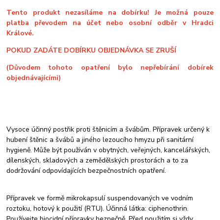
Tento produkt nezasíláme na dobírku! Je možná pouze
platba převodem na účet nebo osobní odběr v Hradci
Králové.
POKUD ZADÁTE DOBÍRKU OBJEDNÁVKA SE ZRUŠÍ
(Důvodem tohoto opatření bylo nepřebírání dobírek
objednávajícími)
Vysoce účinný postřik proti štěnicím a švábům. Přípravek určený k
hubení štěnic a švábů a jiného lezoucího hmyzu při sanitární
hygieně. Může být používán v obytných, veřejných, kancelářských,
dílenských, skladových a zemědělských prostorách a to za
dodržování odpovídajících bezpečnostních opatření.
Přípravek ve formě mikrokapsulí suspendovaných ve vodním
roztoku, hotový k použití (RTU). Účinná látka: ciphenothrin.
Používejte biocidní přípravky bezpečně. Před použitím si vždy