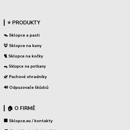
⭐ PRODUKTY
🪤 Sklopce a pasti
🦊 Sklopce na kuny
🐈 Sklopce na kočky
🐀 Sklopce na potkany
🌿 Pachové ohradníky
🔊 Odpuzovače škůdců
🏠 O FIRMĚ
🏢 Sklopce.eu / kontakty