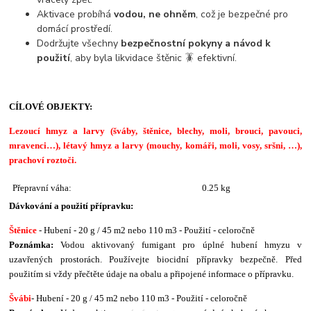
Aktivace probíhá
vodou, ne ohněm
, což je bezpečné pro
domácí prostředí.
Dodržujte všechny
bezpečnostní pokyny a návod k
použití
, aby byla likvidace štěnic 🪳 efektivní.
CÍLOVÉ OBJEKTY:
Lezoucí hmyz a larvy (šváby, štěnice, blechy, moli, brouci, pavouci,
mravenci…), létavý hmyz a larvy (mouchy, komáři, moli, vosy, sršni, …),
prachoví roztoči.
Přepravní váha:
0.25 kg
Dávkování a použití přípravku:
Štěnice
- Hubení - 20 g / 45 m2 nebo 110 m3 - Použití - celoročně
Poznámka:
Vodou aktivovaný fumigant pro úplné hubení hmyzu v
uzavřených prostorách. Používejte biocidní přípravky bezpečně. Před
použitím si vždy přečtěte údaje na obalu a připojené informace o přípravku.
Švábi
- Hubení - 20 g / 45 m2 nebo 110 m3 - Použití - celoročně