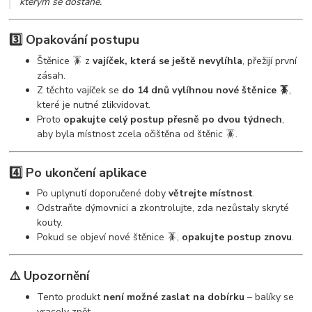
kterým se dostane.
3️⃣ Opakování postupu
Štěnice 🪳 z
vajíček, která se ještě nevylíhla
, přežijí první
zásah.
Z těchto vajíček se
do 14 dnů vylíhnou nové štěnice 🪳
,
které je nutné zlikvidovat.
Proto
opakujte celý postup přesně po dvou týdnech
,
aby byla místnost zcela očištěna od štěnic 🪳.
4️⃣ Po ukončení aplikace
Po uplynutí doporučené doby
větrejte místnost
.
Odstraňte dýmovnici a zkontrolujte, zda nezůstaly skryté
kouty.
Pokud se objeví nové štěnice 🪳,
opakujte postup znovu
.
⚠️ Upozornění
Tento produkt
není možné zaslat na dobírku
– balíky se
vracely zpět.