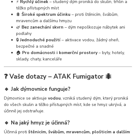
⚡
Rychlý účinek
– studený dým proniká do skulin, trhlin a
těžko přístupných míst
🐜
Široké spektrum účinku
– proti štěnicím, švábům,
mravencům a dalšímu hmyzu
🌿
Bez zanechání skvrn
– dým nepoškozuje nábytek ani
podlahy
🔒
Jednoduché použití
– aktivace vodou, žádný oheň,
bezpečné a snadné
🏠
Pro domácnosti i komerční prostory
– byty, hotely,
sklady, chaty, kanceláře
❓ Vaše dotazy – ATAK Fumigator 🐜
🔹 Jak dýmovnice funguje?
Dýmovnice se aktivuje
vodou
, vzniká studený dým, který proniká
do všech skulin a těžko přístupných míst, kde se hmyz ukrývá, a
účinně jej odstraňuje.
🔹 Na jaký hmyz je účinná?
Účinná proti
štěnicím, švábům, mravencům, plošticím a dalším