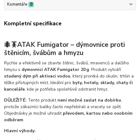
Komentáře
0
Kompletní specifikace
🐜🪳ATAK Fumigator – dýmovnice proti
štěnicím, švábům a hmyzu
Rychle a efektivně se zbavte štěnic, švábů, mravenců a dalšího
hmyzu s
dymovnicí ATAK Fumigator 20 g
. Produkt vytváří
studený dým při aktivaci vodou
, který proniká do skulin, trhlin a
těžko přístupných míst. Ideální pro
byty, hotely, sklady, chaty či
kanceláře
, kde je potřeba spolehlivě odstranit hmyz.
DŮLEŽITÉ:
Tento produkt
není možné zaslat na dobírku
,
protože zákazníci balíky často nepřebírali a vracely se zpět.
Objednávky je možné uhradit
převodem, kartou nebo osobním
odběrem
.
Hlavní výhody: