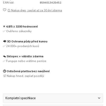
EAN kód:
8594013425452
🕒 Nakup dnes, zaplať až za 30 dní zdarma
⭐ 4,8/5 z 3200 hodnocení
✅ Ověřeno zákazníky
🔊 3D Ochrana půdy před kunou
✅ 24 000+ prodaných kusů
🪤 Sklopec + vábidlo zdarma
✅ Funguje nebo vrátíme peníze
🕒 Odložená platba bez navýšení
🛒 Nakup hned, zaplať později
Kompletní specifikace