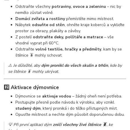
Odstraňte všechny
potraviny, ovoce a zeleninu
– nic by
nemělo zůstat volně.
Domácí zvířata a rostliny
přemístěte mimo místnost.
Nábytek
odsuňte od stěn
, ohněte kraje koberců a vykliďte
prostor za obrazy, plakáty a závěsy.
Z postelí
odstraňte deky, polštáře a matrace
– vše
vhodné vyprat při 60 °C.
Odstraňte
volné textilie, hračky a předměty
, kam by se
štěnice 🪳 mohly schovat.
⚠️ Je důležité, aby
dým pronikl do všech skulin a trhlin
, kde by
se štěnice 🪳 mohly ukrývat.
2️⃣ Aktivace dýmovnice
Dýmovnice se
aktivuje vodou
– žádný oheň není potřeba.
Postupujte přesně podle návodu k výrobku, aby vznikl
studený dým
, který proniká i do těžko přístupných míst.
Opusťte místnost a nechte dým působit doporučenou dobu.
💡 Při první aplikaci dým
zničí všechny živé štěnice 🪳
, ke