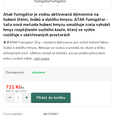
Atak fumigátor je vodou aktivovaná dýmovnice na
hubení štěnic, švábů a dalšího hmyzu. ATAK fumigátor -
tato nová metoda hubení hmyzu umožňuje zcela vyhubit
hmyz rozptýlením suchého kouře, který se rychle
rozšiřuje v ošetřovaných prostorách
🐜🪳ATAK Fumigator 20 g – studená dýmovnice pro rychlé hubení štěnic,
švábů a dalšího hmyzu. Aktivuje se vodou a proniká do skulin a těžko
přístupných míst. ⚠️Nelze zaslat na dobírku, pouze platba převodem
nebo osobní odběr.
celý popis
Dostupnost
skladem
711 Kč
/
ks
588 Kč
bez DPH
Přidat do košíku
Číslo produktu:
ART00807