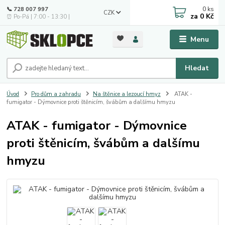
0
ks
📞 728 007 997
CZK
za
0 Kč
⏰ Po-Pá | 7:00 - 13:30 |
Menu
Hledat
Úvod
Pro dům a zahradu
Na štěnice a lezoucí hmyz
ATAK -
fumigator - Dýmovnice proti štěnicím, švábům a dalšímu hmyzu
ATAK - fumigator - Dýmovnice
proti štěnicím, švábům a dalšímu
hmyzu