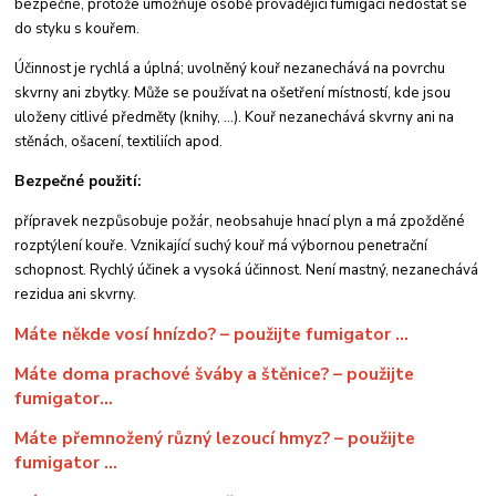
bezpečné, protože umožňuje osobě provádějící fumigaci nedostat se
do styku s kouřem.
Účinnost je rychlá a úplná; uvolněný kouř nezanechává na povrchu
skvrny ani zbytky. Může se používat na ošetření místností, kde jsou
uloženy citlivé předměty (knihy, ...). Kouř nezanechává skvrny ani na
stěnách, ošacení, textiliích apod.
Bezpečné použití:
přípravek nezpůsobuje požár, neobsahuje hnací plyn a má zpožděné
rozptýlení kouře. Vznikající suchý kouř má výbornou penetrační
schopnost. Rychlý účinek a vysoká účinnost. Není mastný, nezanechává
rezidua ani skvrny.
Máte někde vosí hnízdo? – použijte fumigator ...
Máte doma prachové šváby a štěnice? – použijte
fumigator…
Máte přemnožený různý lezoucí hmyz? – použijte
fumigator ...