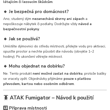
létajícím či lezoucím škůdcům
.
🔹 Je bezpečná pro domácnost?
Ano, studený dým
nezanechává skvrny ani zápach
a
nepoškozuje nábytek či podlahy. Dodržujte vždy
návod a
bezpečnostní pokyny
.
🔹 Jak se používá?
Umístěte dýmovnici do středu místnosti, přidejte vodu pro aktivaci,
opusťte prostor a nechte působit dle návodu (obvykle 1–2
hodiny). Po ukončení větrejte místnost.
🔹 Mohu objednat na dobírku?
Ne. Tento produkt
není možné zaslat na dobírku
, protože balíky
se vracely zpět. Objednávky přijímáme
pouze s platbou
převodem, kartou nebo osobním odběrem
.
🪳 ATAK Fumigator – Návod k použití
1️⃣ Příprava místnosti