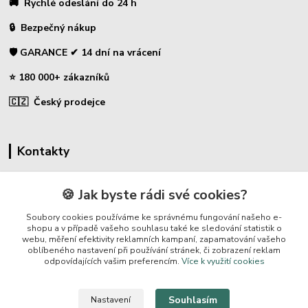
🚚 Rychlé odeslání do 24 h
🔒 Bezpečný nákup
🛡️ GARANCE ✔ 14 dní na vrácení
⭐ 180 000+ zákazníků
🇨🇿 Český prodejce
Kontakty
☎ Sklopce - specializovaný obchod
🍪 Jak byste rádi své cookies?
🛡️ Zákaznická podpora
Soubory cookies používáme ke správnému fungování našeho e-
📞 728 007 997
shopu a v případě vašeho souhlasu také ke sledování statistik o
webu, měření efektivity reklamních kampaní, zapamatování vašeho
⏰ Po-Pá | 7:00 - 13:30 |
oblíbeného nastavení při používání stránek, či zobrazení reklam
odpovídajících vašim preferencím.
Více k využití cookies
info@repulse.cz
Souhlasím
Nastavení