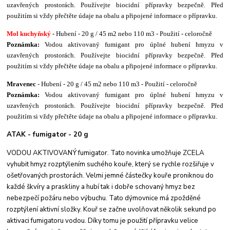
uzavřených prostorách. Používejte biocidní přípravky bezpečně. Před
použitím si vždy přečtěte údaje na obalu a připojené informace o přípravku.
Mol kuchyňský
- Hubení - 20 g / 45 m2 nebo 110 m3 - Použití - celoročně
Poznámka:
Vodou aktivovaný fumigant pro úplné hubení hmyzu v
uzavřených prostorách. Používejte biocidní přípravky bezpečně. Před
použitím si vždy přečtěte údaje na obalu a připojené informace o přípravku.
Mravenec
- Hubení - 20 g / 45 m2 nebo 110 m3 - Použití - celoročně
Poznámka:
Vodou aktivovaný fumigant pro úplné hubení hmyzu v
uzavřených prostorách. Používejte biocidní přípravky bezpečně. Před
použitím si vždy přečtěte údaje na obalu a připojené informace o přípravku.
ATAK - fumigator - 20 g
VODOU AKTIVOVANÝ fumigator. Tato novinka umožňuje ZCELA
vyhubit hmyz rozptýlením suchého kouře, který se rychle rozšiřuje v
ošetřovaných prostorách. Velmi jemné částečky kouře proniknou do
každé škvíry a praskliny a hubí tak i dobře schovaný hmyz bez
nebezpečí požáru nebo výbuchu. Tato dýmovnice má zpožděné
rozptýlení aktivní složky. Kouř se začne uvolňovat několik sekund po
aktivaci fumigatoru vodou. Díky tomu je použití přípravku velice