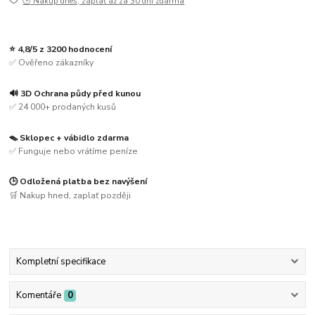
🕒 Nakup dnes, zaplať až za 30 dní zdarma
⭐ 4,8/5 z 3200 hodnocení
✅ Ověřeno zákazníky
🔊 3D Ochrana půdy před kunou
✅ 24 000+ prodaných kusů
🪤 Sklopec + vábidlo zdarma
✅ Funguje nebo vrátíme peníze
🕒 Odložená platba bez navýšení
🛒 Nakup hned, zaplať později
Kompletní specifikace
Komentáře
0