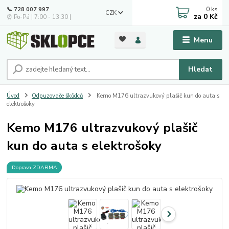
0
ks
📞 728 007 997
CZK
za
0 Kč
⏰ Po-Pá | 7:00 - 13:30 |
Menu
Hledat
Úvod
Odpuzovače škůdců
Kemo M176 ultrazvukový plašič kun do auta s
elektrošoky
Kemo M176 ultrazvukový plašič
kun do auta s elektrošoky
Doprava ZDARMA