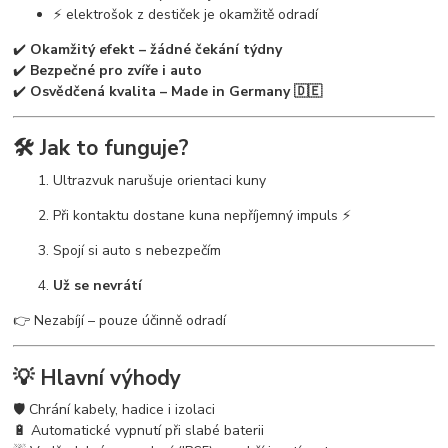
⚡ elektrošok z destiček je okamžitě odradí
✔️
Okamžitý efekt – žádné čekání týdny
✔️
Bezpečné pro zvíře i auto
✔️
Osvědčená kvalita – Made in Germany 🇩🇪
🛠️ Jak to funguje?
Ultrazvuk narušuje orientaci kuny
Při kontaktu dostane kuna nepříjemný impuls ⚡
Spojí si auto s nebezpečím
Už se nevrátí
👉 Nezabíjí – pouze účinně odradí
💡 Hlavní výhody
🛡️ Chrání kabely, hadice i izolaci
🔋 Automatické vypnutí při slabé baterii