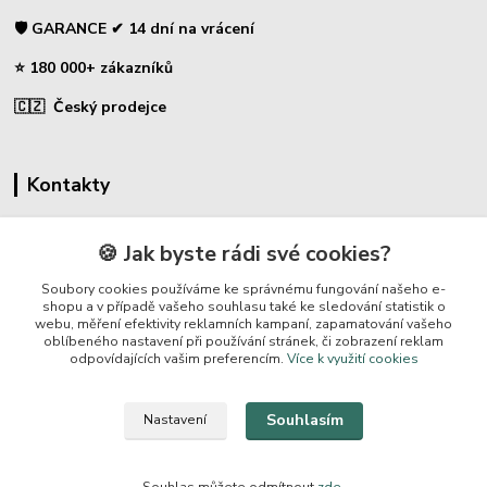
🛡️ GARANCE ✔ 14 dní na vrácení
⭐ 180 000+ zákazníků
🇨🇿 Český prodejce
Kontakty
☎ Sklopce - specializovaný obchod
🍪 Jak byste rádi své cookies?
🛡️ Zákaznická podpora
Soubory cookies používáme ke správnému fungování našeho e-
📞 728 007 997
shopu a v případě vašeho souhlasu také ke sledování statistik o
webu, měření efektivity reklamních kampaní, zapamatování vašeho
⏰ Po-Pá | 7:00 - 13:30 |
oblíbeného nastavení při používání stránek, či zobrazení reklam
odpovídajících vašim preferencím.
Více k využití cookies
info@repulse.cz
Souhlasím
Nastavení