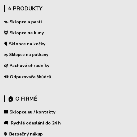
⭐ PRODUKTY
🪤 Sklopce a pasti
🦊 Sklopce na kuny
🐈 Sklopce na kočky
🐀 Sklopce na potkany
🌿 Pachové ohradníky
🔊 Odpuzovače škůdců
🏠 O FIRMĚ
🏢 Sklopce.eu / kontakty
🚚 Rychlé odeslání do 24 h
🔒 Bezpečný nákup