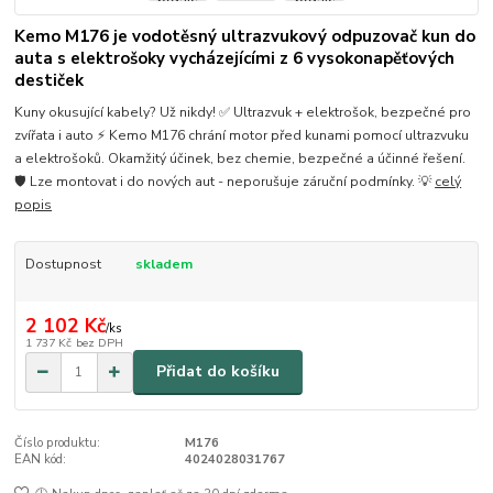
Kemo M176 je vodotěsný ultrazvukový odpuzovač kun do
auta s elektrošoky vycházejícími z 6 vysokonapěťových
destiček
Kuny okusující kabely? Už nikdy! ✅ Ultrazvuk + elektrošok, bezpečné pro
zvířata i auto ⚡ Kemo M176 chrání motor před kunami pomocí ultrazvuku
a elektrošoků. Okamžitý účinek, bez chemie, bezpečné a účinné řešení.
🛡️ Lze montovat i do nových aut - neporušuje záruční podmínky. 💡
celý
popis
Dostupnost
skladem
2 102 Kč
/
ks
1 737 Kč
bez DPH
Přidat do košíku
Číslo produktu:
M176
EAN kód:
4024028031767