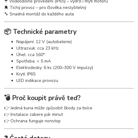
☔ Voděodolné provedení (IP65) – vydrží i mytí motoru
🔕 Tichý provoz – pro člověka neslyšitelný
🔧 Snadná montáž do každého auta
📦 Technické parametry
Napájení: 12 V (autobaterie)
Ultrazvuk: cca 23 kHz
Úhel: cca 160°
Spotřeba: < 5 mA
Elektrodesky: 6 ks (200–300 V impulzy)
Krytí: IP65
LED indikace provozu
💣 Proč koupit právě teď?
👉 Jediná kuna může způsobit škody za tisíce
👉 Instalace zabere pár minut
👉 Ochrana funguje nonstop