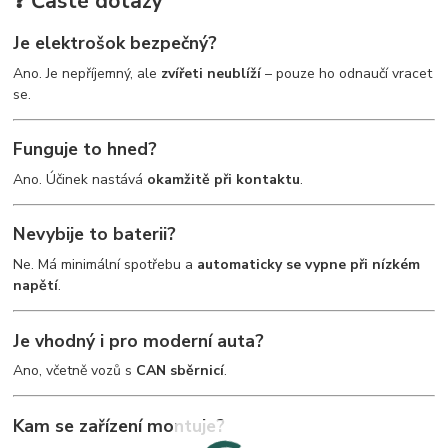
❓ Časté dotazy
Je elektrošok bezpečný?
Ano. Je nepříjemný, ale
zvířeti neublíží
– pouze ho odnaučí vracet
se.
Funguje to hned?
Ano. Účinek nastává
okamžitě při kontaktu
.
Nevybije to baterii?
Ne. Má minimální spotřebu a
automaticky se vypne při nízkém
napětí
.
Je vhodný i pro moderní auta?
Ano, včetně vozů s
CAN sběrnicí
.
Kam se zařízení montuje?