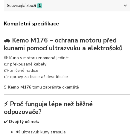
Související zboží
1
Kompletní specifikace
🚗 Kemo M176 – ochrana motoru před
kunami pomocí ultrazvuku a elektrošoků
🛑 Kuna v motoru znamená jediné:
👉 překousané kabely
👉 zničené hadice
👉 opravy za tisíce až desetitisíce
S
Kemo M176
tomu zabráníte okamžitě.
⚡ Proč funguje lépe než běžné
odpuzovače?
✔️
Dvojitý účinek:
🔊 ultrazvuk kuny stresuje