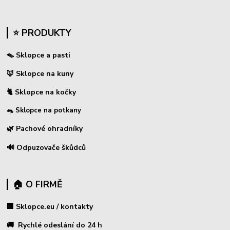
⭐ PRODUKTY
🪤 Sklopce a pasti
🦊 Sklopce na kuny
🐈 Sklopce na kočky
🐀 Sklopce na potkany
🌿 Pachové ohradníky
🔊 Odpuzovače škůdců
🏠 O FIRMĚ
🏢 Sklopce.eu / kontakty
🚚 Rychlé odeslání do 24 h