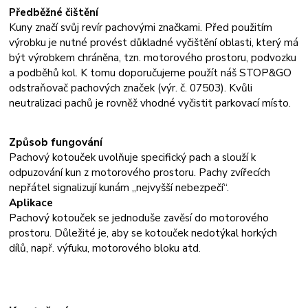
Předběžné čištění
Kuny značí svůj revír pachovými značkami. Před použitím
výrobku je nutné provést důkladné vyčištění oblasti, který má
být výrobkem chráněna, tzn. motorového prostoru, podvozku
a podběhů kol. K tomu doporučujeme použít náš STOP&GO
odstraňovač pachových značek (výr. č. 07503). Kvůli
neutralizaci pachů je rovněž vhodné vyčistit parkovací místo.
Způsob fungování
Pachový kotouček uvolňuje specifický pach a slouží k
odpuzování kun z motorového prostoru. Pachy zvířecích
nepřátel signalizují kunám „nejvyšší nebezpečí“.
Aplikace
Pachový kotouček se jednoduše zavěsí do motorového
prostoru. Důležité je, aby se kotouček nedotýkal horkých
dílů, např. výfuku, motorového bloku atd.