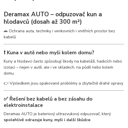
Deramax AUTO – odpuzovač kun a
hlodavců (dosah až 300 m²)
🚗 Ochrana auta, techniky i venkovních i vnitřních prostor bez
kabelů
❗ Kuna v autě nebo myši kolem domu?
Kuny a hlodavci často způsobují škody na kabeláži, hadicích nebo
izolaci – nejen v autě, ale i ve skladech, na půdě nebo kolem
domu.
👉 Výsledkem jsou opakované problémy a zbytečně drahé opravy.
✅ Řešení bez kabelů a bez zásahu do
elektroinstalace
Deramax AUTO je bateriový ultrazvukový odpuzovač, který
spolehlivě odrazuje kuny, myši i další škůdce
.