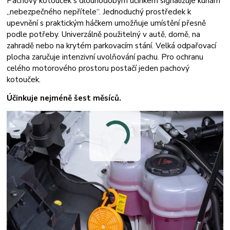
Pachový kotouček s dlouhodobým účinkem signalizuje kunám
„nebezpečného nepřítele“. Jednoduchý prostředek k
upevnění s praktickým háčkem umožňuje umístění přesně
podle potřeby. Univerzálně použitelný v autě, domě, na
zahradě nebo na krytém parkovacím stání. Velká odpařovací
plocha zaručuje intenzivní uvolňování pachu. Pro ochranu
celého motorového prostoru postačí jeden pachový
kotouček.
Účinkuje nejméně šest měsíců.