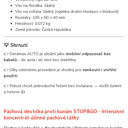
Vliv na člověka: žádný
Vliv na zvířata: žádný (výjimka drobní hlodavci v blízkosti)
Rozměry: 105 × 60 × 40 mm
Hmotnost: 0,072 kg
Země původu: Česká republika
💡 Shrnutí
👉 Deramax AUTO je ideální jako
mobilní odpuzovač bez
kabelů
– do auta i do míst bez elektřiny.
👉 Díky odolnému provedení je vhodný pro
venkovní i vnitřní
použití
.
👉 Pokud chceš jednoduché řešení bez instalace → vložíš baterii
a hotovo 👍
Pachová destička proti kunám STOP&GO - Intenzivní
koncentrát účinné pachové látky