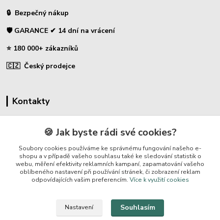
🔒 Bezpečný nákup
🛡️ GARANCE ✔ 14 dní na vrácení
⭐ 180 000+ zákazníků
🇨🇿 Český prodejce
Kontakty
☎ Sklopce - specializovaný obchod
🍪 Jak byste rádi své cookies?
🛡️ Zákaznická podpora
Soubory cookies používáme ke správnému fungování našeho e-
📞 728 007 997
shopu a v případě vašeho souhlasu také ke sledování statistik o
webu, měření efektivity reklamních kampaní, zapamatování vašeho
⏰ Po-Pá | 7:00 - 13:30 |
oblíbeného nastavení při používání stránek, či zobrazení reklam
odpovídajících vašim preferencím.
Více k využití cookies
info@repulse.cz
Souhlasím
Nastavení