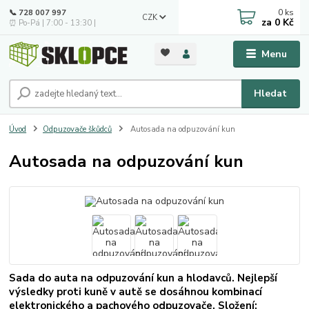
0
ks
📞 728 007 997
CZK
za
0 Kč
⏰ Po-Pá | 7:00 - 13:30 |
Menu
Hledat
Úvod
Odpuzovače škůdců
Autosada na odpuzování kun
Autosada na odpuzování kun
Sada do auta na odpuzování kun a hlodavců. Nejlepší
výsledky proti kuně v autě se dosáhnou kombinací
elektronického a pachového odpuzovače. Složení: