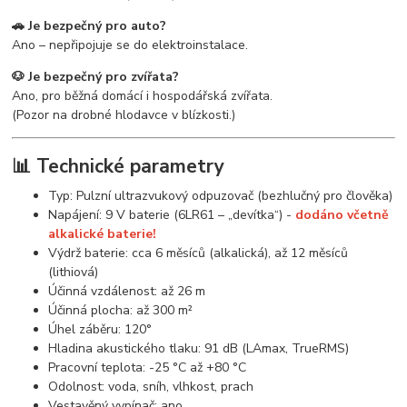
🚗 Je bezpečný pro auto?
Ano – nepřipojuje se do elektroinstalace.
🐶 Je bezpečný pro zvířata?
Ano, pro běžná domácí i hospodářská zvířata.
(Pozor na drobné hlodavce v blízkosti.)
📊 Technické parametry
Typ: Pulzní ultrazvukový odpuzovač (bezhlučný pro člověka)
Napájení: 9 V baterie (6LR61 – „devítka“) -
dodáno včetně
alkalické baterie!
Výdrž baterie: cca 6 měsíců (alkalická), až 12 měsíců
(lithiová)
Účinná vzdálenost: až 26 m
Účinná plocha: až 300 m²
Úhel záběru: 120°
Hladina akustického tlaku: 91 dB (LAmax, TrueRMS)
Pracovní teplota: -25 °C až +80 °C
Odolnost: voda, sníh, vlhkost, prach
Vestavěný vypínač: ano