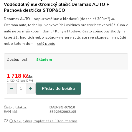
Voděodolný elektronický plašič Deramax AUTO +
Pachová destička STOP&GO
Deramax AUTO – odpuzovač kun a hlodavců (dosah až 300 m²) 🚗
Ochrana auta, techniky i venkovních i vnitřních prostor bez kabelů ❗ Kuna v
autě nebo myši kolem domu? Kuny a hlodavci často způsobují škody na
kabeláži, hadicích nebo izolaci – nejen v autě, ale i ve skladech, na půdě
nebo kolem dom...
celý popis
Dostupnost
Skladem
1 718 Kč
/
ks
1 420 Kč
bez DPH
Přidat do košíku
Číslo produktu:
DAB-SG-07510
EAN kód:
8592932002105
🕒 Nakup dnes, zaplať až za 30 dní zdarma