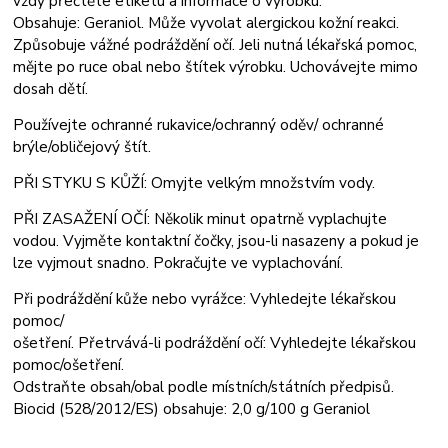
vždy přečtěte etiketu a informace o výrobku.
Obsahuje: Geraniol. Může vyvolat alergickou kožní reakci.
Způsobuje vážné podráždění očí. Jeli nutná lékařská pomoc,
mějte po ruce obal nebo štítek výrobku. Uchovávejte mimo
dosah dětí.
Používejte ochranné rukavice/ochranný oděv/ ochranné
brýle/obličejový štít.
PŘI STYKU S KŮŽÍ: Omyjte velkým množstvím vody.
PŘI ZASAŽENÍ OČÍ: Několik minut opatrně vyplachujte
vodou. Vyjměte kontaktní čočky, jsou-li nasazeny a pokud je
lze vyjmout snadno. Pokračujte ve vyplachování.
Při podráždění kůže nebo vyrážce: Vyhledejte lékařskou
pomoc/
ošetření. Přetrvává-li podráždění očí: Vyhledejte lékařskou
pomoc/ošetření.
Odstraňte obsah/obal podle místních/státních předpisů.
Biocid (528/2012/ES) obsahuje: 2,0 g/100 g Geraniol