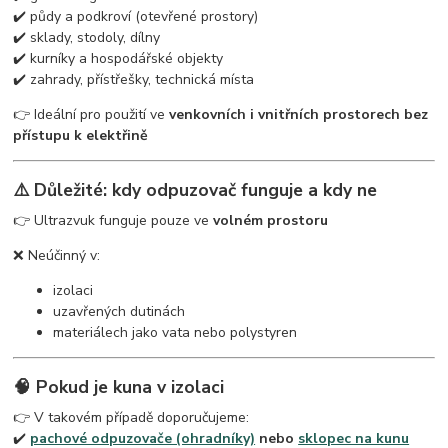
✔️ půdy a podkroví (otevřené prostory)
✔️ sklady, stodoly, dílny
✔️ kurníky a hospodářské objekty
✔️ zahrady, přístřešky, technická místa
👉 Ideální pro použití ve
venkovních i vnitřních prostorech bez
přístupu k elektřině
⚠️ Důležité: kdy odpuzovač funguje a kdy ne
👉 Ultrazvuk funguje pouze ve
volném prostoru
❌ Neúčinný v:
izolaci
uzavřených dutinách
materiálech jako vata nebo polystyren
🧠 Pokud je kuna v izolaci
👉 V takovém případě doporučujeme:
✔️
pachové odpuzovače (ohradníky)
nebo
sklopec na kunu