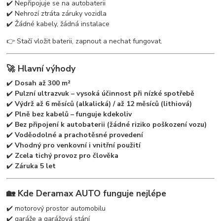
✔️ Nepřipojuje se na autobaterii
✔️ Nehrozí ztráta záruky vozidla
✔️ Žádné kabely, žádná instalace
👉 Stačí vložit baterii, zapnout a nechat fungovat.
🚀 Hlavní výhody
✔️
Dosah až 300 m²
✔️
Pulzní ultrazvuk – vysoká účinnost při nízké spotřebě
✔️
Výdrž až 6 měsíců (alkalická) / až 12 měsíců (lithiová)
✔️
Plně bez kabelů – funguje kdekoliv
✔️
Bez připojení k autobaterii (žádné riziko poškození vozu)
✔️
Voděodolné a prachotěsné provedení
✔️
Vhodný pro venkovní i vnitřní použití
✔️
Zcela tichý provoz pro člověka
✔️
Záruka 5 let
🏡 Kde Deramax AUTO funguje nejlépe
✔️ motorový prostor automobilu
✔️ garáže a garážová stání