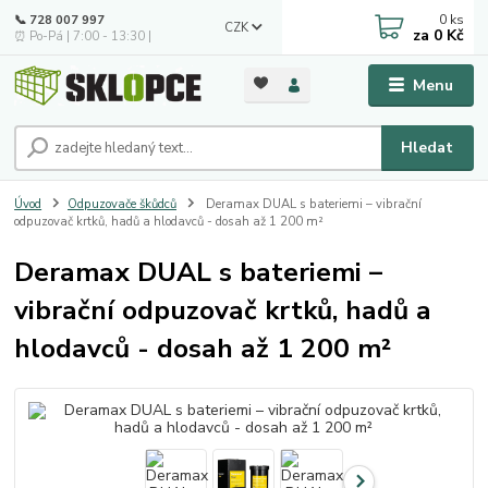
0
ks
📞 728 007 997
CZK
za
0 Kč
⏰ Po-Pá | 7:00 - 13:30 |
Menu
Hledat
Úvod
Odpuzovače škůdců
Deramax DUAL s bateriemi – vibrační
odpuzovač krtků, hadů a hlodavců - dosah až 1 200 m²
Deramax DUAL s bateriemi –
vibrační odpuzovač krtků, hadů a
hlodavců - dosah až 1 200 m²