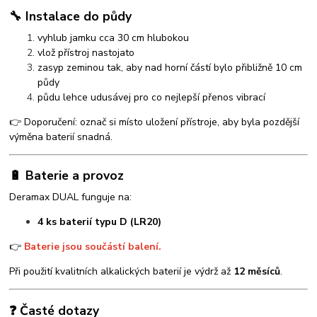
🔧 Instalace do půdy
vyhlub jamku cca 30 cm hlubokou
vlož přístroj nastojato
zasyp zeminou tak, aby nad horní částí bylo přibližně 10 cm
půdy
půdu lehce udusávej pro co nejlepší přenos vibrací
👉 Doporučení: označ si místo uložení přístroje, aby byla pozdější
výměna baterií snadná.
🔋 Baterie a provoz
Deramax DUAL funguje na:
4 ks baterií typu D (LR20)
👉
Baterie jsou součástí balení.
Při použití kvalitních alkalických baterií je výdrž až
12 měsíců
.
❓ Časté dotazy