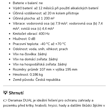
Baterie v balení: ne
Výdrž baterií: až 12 měsíců při použití alkalických baterií
Účinná vzdálenost: až 20 m kolem přístroje
Účinná plocha: až 1 200 m²
Vibrace: vodorovná osa (a) 7,9 m/s², vodorovná osa (b) 7,4
m/s², svislá osa (c) 4,4 m/s²
Kmitočet vibrací: 400 Hz
Hlučnost: 0 dB
Pracovní teplota: -40 °C až +70 °C
Odolnost: voda, sníh, vlhkost, prach
Vliv na člověka: žádný
Vliv na domácí zvířata: žádný
Vliv na hospodářská zvířata: žádný
Rozměry: průměr 107 mm × výška 195 mm
Hmotnost: 0,186 kg
Země původu: Česká republika
💡 Shrnutí
👉 Deramax DUAL je ideální řešení pro ochranu zahrady a
pozemku před krtky, hraboši, hryzci, hady a dalšími škůdci žijícími v