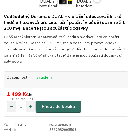
Voděodolný Deramax DUAL – vibrační odpuzovač krtků,
hadů a hlodavců pro celoroční použití v půdě (dosah až 1
200 m²). Baterie jsou součástí dodávky.
👉 Výkonný vibrační odpuzovač krtků, hadů a hlodavců pro celoroční
použití v půdě. Dosah až 1 200 m², zcela bezhlučný provoz, vysoká
intenzita vibrací a bezúdržbový chod. ✔️ Voděodolné provedení ✔️ výdrž
baterií až 12 měsíců ✔️ záruka 5 let ✔️ Baterie jsou součástí dodávky 👉
celý popis
Dostupnost
skladem
1 499 Kč
/
ks
1 239 Kč
bez DPH
Přidat do košíku
Číslo produktu:
Dual-0350-B
EAN kód:
8592932003508