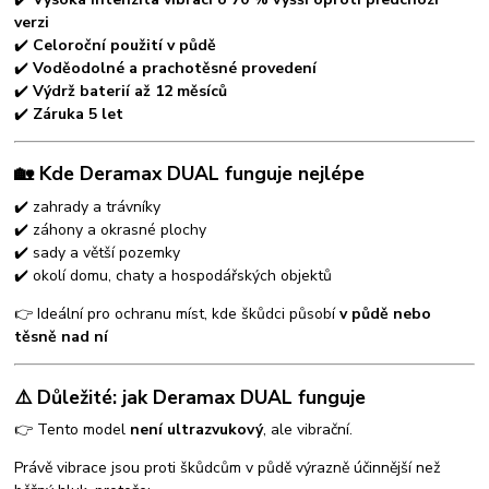
verzi
✔️
Celoroční použití v půdě
✔️
Voděodolné a prachotěsné provedení
✔️
Výdrž baterií až 12 měsíců
✔️
Záruka 5 let
🏡 Kde Deramax DUAL funguje nejlépe
✔️ zahrady a trávníky
✔️ záhony a okrasné plochy
✔️ sady a větší pozemky
✔️ okolí domu, chaty a hospodářských objektů
👉 Ideální pro ochranu míst, kde škůdci působí
v půdě nebo
těsně nad ní
⚠️ Důležité: jak Deramax DUAL funguje
👉 Tento model
není ultrazvukový
, ale vibrační.
Právě vibrace jsou proti škůdcům v půdě výrazně účinnější než