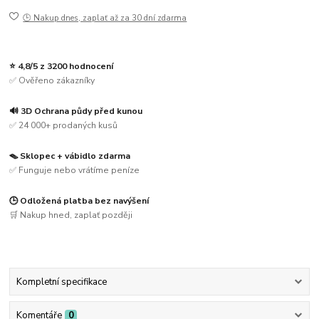
🕒 Nakup dnes, zaplať až za 30 dní zdarma
⭐ 4,8/5 z 3200 hodnocení
✅ Ověřeno zákazníky
🔊 3D Ochrana půdy před kunou
✅ 24 000+ prodaných kusů
🪤 Sklopec + vábidlo zdarma
✅ Funguje nebo vrátíme peníze
🕒 Odložená platba bez navýšení
🛒 Nakup hned, zaplať později
Kompletní specifikace
Komentáře
0