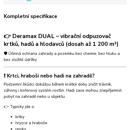
Kompletní specifikace
👉 Deramax DUAL – vibrační odpuzovač
krtků, hadů a hlodavců (dosah až 1 200 m²)
🛡️ Účinná ochrana zahrady a pozemku bez chemie, bez hluku a
bez složité údržby
❗ Krtci, hraboši nebo hadi na zahradě?
Podzemní škůdci dokážou během krátké doby zničit trávník,
záhony i kořenový systém rostlin. Hadi zase mohou znepříjemnit
pobyt na zahradě nebo u objektu.
👉 Typicky jde o:
krtky
hryzce a hraboše
rejsky