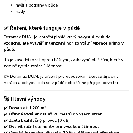
myši a potkany v půdě
hady
✅ Řešení, které funguje v půdě
Deramax DUAL je vibrační plašič, který
nevysílá zvuk do
vzduchu, ale vytváří intenzivní horizontální vibrace přímo v
půdě
.
To je zásadní rozdíl oproti běžným „zvukovým“ plašičům, které v
zemině rychle ztrácejí účinnost.
👉 Deramax DUAL je určený pro odpuzování škůdců žijících v
norách a pohybujících se v půdě nebo těsně při jejím povrchu.
🚀 Hlavní výhody
✔️
Dosah až 1 200 m²
✔️
Účinná vzdálenost až 20 metrů do všech stran
✔️
Zcela bezhlučný provoz (0 dB)
✔️
Dva vibrační elementy pro vysokou účinnost
✔️
Vysoká intenzita vibrací o 70 % vyšší oproti předchozí