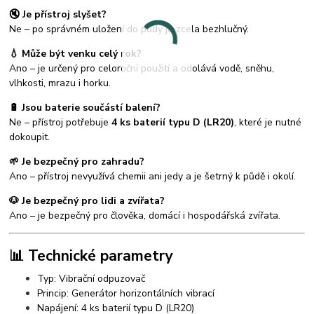
🔇 Je přístroj slyšet?
Ne – po správném uložení do půdy je zcela bezhlučný.
💧 Může být venku celý rok?
Ano – je určený pro celoroční použití a odolává vodě, sněhu,
vlhkosti, mrazu i horku.
🔋 Jsou baterie součástí balení?
Ne – přístroj potřebuje
4 ks baterií typu D (LR20)
, které je nutné
dokoupit.
🌱 Je bezpečný pro zahradu?
Ano – přístroj nevyužívá chemii ani jedy a je šetrný k půdě i okolí.
🐶 Je bezpečný pro lidi a zvířata?
Ano – je bezpečný pro člověka, domácí i hospodářská zvířata.
📊 Technické parametry
Typ: Vibrační odpuzovač
Princip: Generátor horizontálních vibrací
Napájení: 4 ks baterií typu D (LR20)