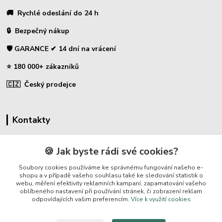
🚚 Rychlé odeslání do 24 h
🔒 Bezpečný nákup
🛡️ GARANCE ✔ 14 dní na vrácení
⭐ 180 000+ zákazníků
🇨🇿 Český prodejce
Kontakty
☎ Sklopce - specializovaný obchod
🍪 Jak byste rádi své cookies?
🛡️ Zákaznická podpora
Soubory cookies používáme ke správnému fungování našeho e-
📞 728 007 997
shopu a v případě vašeho souhlasu také ke sledování statistik o
webu, měření efektivity reklamních kampaní, zapamatování vašeho
⏰ Po-Pá | 7:00 - 13:30 |
oblíbeného nastavení při používání stránek, či zobrazení reklam
odpovídajících vašim preferencím.
Více k využití cookies
info@repulse.cz