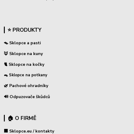
⭐ PRODUKTY
🪤 Sklopce a pasti
🦊 Sklopce na kuny
🐈 Sklopce na kočky
🐀 Sklopce na potkany
🌿 Pachové ohradníky
🔊 Odpuzovače škůdců
🏠 O FIRMĚ
🏢 Sklopce.eu / kontakty