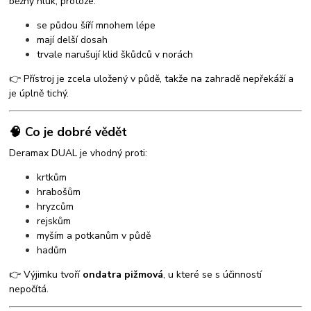
běžný hluk, protože:
se půdou šíří mnohem lépe
mají delší dosah
trvale narušují klid škůdců v norách
👉 Přístroj je zcela uložený v půdě, takže na zahradě nepřekáží a
je úplně tichý.
🧠 Co je dobré vědět
Deramax DUAL je vhodný proti:
krtkům
hrabošům
hryzcům
rejskům
myším a potkanům v půdě
hadům
👉 Výjimku tvoří
ondatra pižmová
, u které se s účinností
nepočítá.