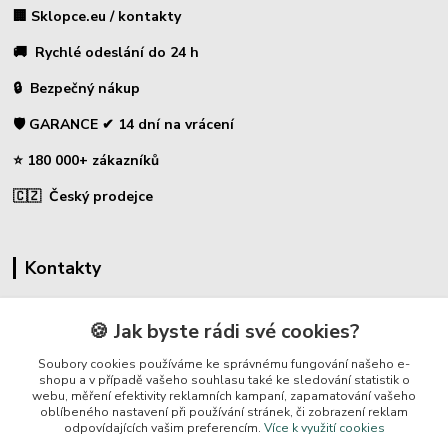
🏢 Sklopce.eu / kontakty
🚚 Rychlé odeslání do 24 h
🔒 Bezpečný nákup
🛡️ GARANCE ✔ 14 dní na vrácení
⭐ 180 000+ zákazníků
🇨🇿 Český prodejce
Kontakty
☎ Sklopce - specializovaný obchod
🍪 Jak byste rádi své cookies?
🛡️ Zákaznická podpora
Soubory cookies používáme ke správnému fungování našeho e-
📞 728 007 997
shopu a v případě vašeho souhlasu také ke sledování statistik o
webu, měření efektivity reklamních kampaní, zapamatování vašeho
⏰ Po-Pá | 7:00 - 13:30 |
oblíbeného nastavení při používání stránek, či zobrazení reklam
odpovídajících vašim preferencím.
Více k využití cookies
info@repulse.cz