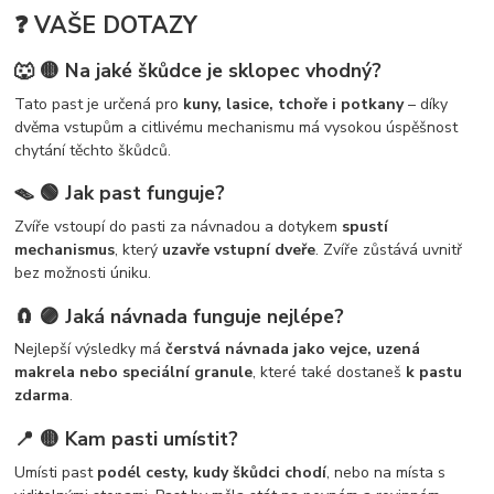
❓ VAŠE DOTAZY
🐺
🟡 Na jaké škůdce je sklopec vhodný?
Tato past je určená pro
kuny, lasice, tchoře i potkany
– díky
dvěma vstupům a citlivému mechanismu má vysokou úspěšnost
chytání těchto škůdců.
🪤
🟢 Jak past funguje?
Zvíře vstoupí do pasti za návnadou a dotykem
spustí
mechanismus
, který
uzavře vstupní dveře
. Zvíře zůstává uvnitř
bez možnosti úniku.
🧲
🟣 Jaká návnada funguje nejlépe?
Nejlepší výsledky má
čerstvá návnada jako vejce, uzená
makrela nebo speciální granule
, které také dostaneš
k pastu
zdarma
.
📍
🟡 Kam pasti umístit?
Umísti past
podél cesty, kudy škůdci chodí
, nebo na místa s