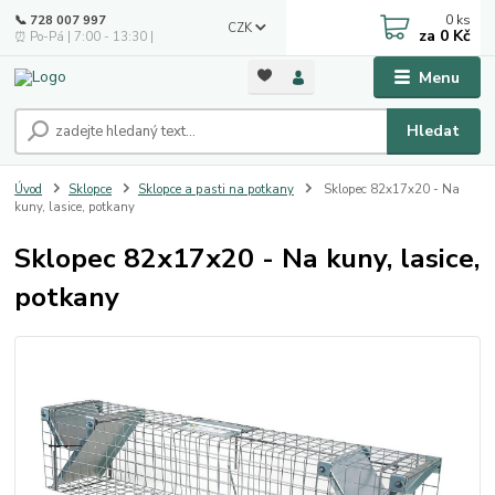
0
ks
📞 728 007 997
CZK
za
0 Kč
⏰ Po-Pá | 7:00 - 13:30 |
Menu
Hledat
Úvod
Sklopce
Sklopce a pasti na potkany
Sklopec 82x17x20 - Na
kuny, lasice, potkany
Sklopec 82x17x20 - Na kuny, lasice,
potkany