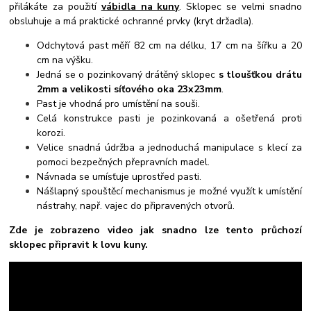
přilákáte za použití
vábidla na kuny
. Sklopec se velmi snadno
obsluhuje a má praktické ochranné prvky (kryt držadla).
Odchytová past měří 82 cm na délku, 17 cm na šířku a 20
cm na výšku.
Jedná se o pozinkovaný drátěný sklopec
s tloušťkou drátu
2mm a velikosti síťového oka 23x23mm
.
Past je vhodná pro umístění na souši.
Celá konstrukce pasti je pozinkovaná a ošetřená proti
korozi.
Velice snadná údržba a jednoduchá manipulace s klecí za
pomoci bezpečných přepravních madel.
Návnada se umísťuje uprostřed pasti.
Nášlapný spouštěcí mechanismus je možné využít k umístění
nástrahy, např. vajec do připravených otvorů.
Zde je zobrazeno video jak snadno lze tento průchozí
sklopec připravit k lovu kuny.