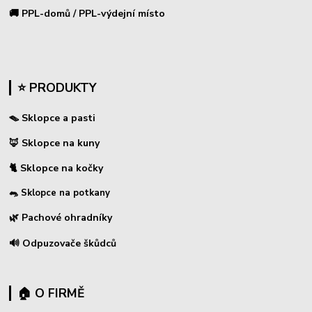
🚚 PPL-domů / PPL-výdejní místo
⭐ PRODUKTY
🪤 Sklopce a pasti
🦊 Sklopce na kuny
🐈 Sklopce na kočky
🐀 Sklopce na potkany
🌿 Pachové ohradníky
🔊 Odpuzovače škůdců
🏠 O FIRMĚ