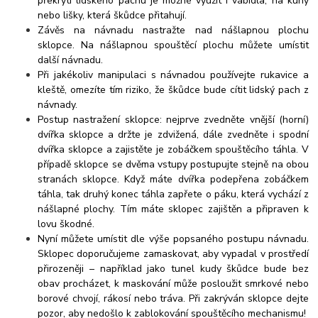
překrytí lidského pachu je možné využít i vábidla, na kuny
nebo lišky, která škůdce přitahují.
Závěs na návnadu nastražte nad nášlapnou plochu
sklopce. Na nášlapnou spouštěcí plochu můžete umístit
další návnadu.
Při jakékoliv manipulaci s návnadou používejte rukavice a
kleště, omezíte tím riziko, že škůdce bude cítit lidský pach z
návnady.
Postup nastražení sklopce: nejprve zvedněte vnější (horní)
dvířka sklopce a držte je zdvižená, dále zvedněte i spodní
dvířka sklopce a zajistěte je zobáčkem spouštěcího táhla. V
případě sklopce se dvěma vstupy postupujte stejně na obou
stranách sklopce. Když máte dvířka podepřena zobáčkem
táhla, tak druhý konec táhla zapřete o páku, která vychází z
nášlapné plochy. Tím máte sklopec zajištěn a připraven k
lovu škodné.
Nyní můžete umístit dle výše popsaného postupu návnadu.
Sklopec doporučujeme zamaskovat, aby vypadal v prostředí
přirozeněji – například jako tunel kudy škůdce bude bez
obav procházet, k maskování může posloužit smrkové nebo
borové chvojí, rákosí nebo tráva. Při zakrýván sklopce dejte
pozor, aby nedošlo k zablokování spouštěcího mechanismu!