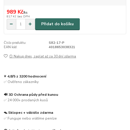
989 Kč
/
ks
817 Kč
bez DPH
Přidat do košíku
Číslo produktu:
S82-17-P
EAN kód:
4018653038321
🕒 Nakup dnes, zaplať až za 30 dní zdarma
⭐ 4,8/5 z 3200 hodnocení
✅ Ověřeno zákazníky
🔊 3D Ochrana půdy před kunou
✅ 24 000+ prodaných kusů
🪤 Sklopec + vábidlo zdarma
✅ Funguje nebo vrátíme peníze