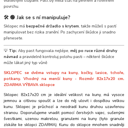
viditelnými stopami. Past by měla stát na pevném a rovinném
povrchu.
🛠️
🟢 Jak se s ní manipuluje?
Sklopec má
bezpečné držadlo s krytem
, takže můžeš s pastí
manipulovat bez rizika zranění. Po zachycení škůdce ji snadno
přenesete.
💡
Tip:
Aby past fungovala nejlépe,
měj po ruce různé druhy
návnad
a pravidelně kontroluj polohu pasti – některé škůdce
může lákat jiný typ vůně
SKLOPEC se dvěma vstupy na kuny, kočky, lasice, tchoře,
potkany. Vhodný na menší kuny - Rozměr 82x17x20 cm.
ZDARMA VÝBAVA sklopce
Sklopec 82x17x20 cm je ideální velikost na kuny, má vysoce
jemnou a citlivou spoušť a lze do něj ulovit i dospělou velkou
kunu. Sklopec je průchozí a neodradí kunu druhou uzavřenou
stranou. Doporučujeme vnadit pomocí čerstvých vajec, sušenými
švestkami, uzenou makrelou, granulemi na kuny (tyto granule
získáte ke sklopci ZDARMA). Kunu do sklopce mnohem snadněji