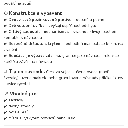
použití na souši.
⚙️
Konstrukce a vybavení:
✔️
Dvouvrstvé pozinkované pletivo
– odolné a pevné.
✔️
Dvě vstupní dvířka
– zvyšují úspěšnost odchytu.
✔️
Citlivý spouštěcí mechanismus
– snadno aktivuje past při
kontaktu s návnadou.
✔️
Bezpečné držadlo s krytem
– pohodlná manipulace bez rizika
zranění.
✔️
Součástí je výbava zdarma:
granule jako návnada, rukavice,
kleště a závěs na návnadu.
Tip na návnadu:
🍖
Čerstvá vejce, sušené ovoce (např.
švestky), uzená makrela nebo granulované návnady přilákají kuny
i lasice rychleji.
📍
Vhodné pro:
✔️ zahrady
✔️ dvory, stodoly
✔️ okraje lesů
✔️ místa s výskytem potkanů nebo lasic