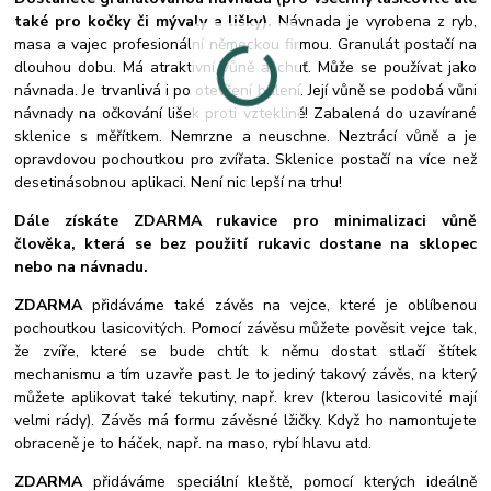
také pro kočky či mývaly a lišky).
Návnada je vyrobena z ryb,
masa a vajec profesionální německou firmou. Granulát postačí na
dlouhou dobu. Má atraktivní vůně a chuť. Může se používat jako
návnada. Je trvanlivá i po otevření balení. Její vůně se podobá vůni
návnady na očkování lišek proti vzteklině! Zabalená do uzavírané
sklenice s měřítkem. Nemrzne a neuschne. Neztrácí vůně a je
opravdovou pochoutkou pro zvířata. Sklenice postačí na více než
desetinásobnou aplikaci. Není nic lepší na trhu!
Dále získáte ZDARMA rukavice pro minimalizaci vůně
člověka, která se bez použití rukavic dostane na sklopec
nebo na návnadu.
ZDARMA
přidáváme také závěs na vejce, které je oblíbenou
pochoutkou lasicovitých. Pomocí závěsu můžete pověsit vejce tak,
že zvíře, které se bude chtít k němu dostat stlačí štítek
mechanismu a tím uzavře past. Je to jediný takový závěs, na který
můžete aplikovat také tekutiny, např. krev (kterou lasicovité mají
velmi rády). Závěs má formu závěsné lžičky. Když ho namontujete
obraceně je to háček, např. na maso, rybí hlavu atd.
ZDARMA
přidáváme speciální kleště, pomocí kterých ideálně