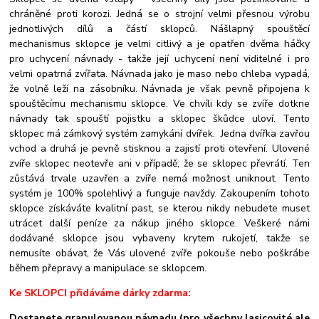
chráněné proti korozi. Jedná se o strojní velmi přesnou výrobu
jednotlivých dílů a částí sklopců. Nášlapný spouštěcí
mechanismus sklopce je velmi citlivý a je opatřen dvěma háčky
pro uchycení návnady - takže její uchycení není viditelné i pro
velmi opatrná zvířata. Návnada jako je maso nebo chleba vypadá,
že volně leží na zásobníku. Návnada je však pevně připojena k
spouštěcímu mechanismu sklopce. Ve chvíli kdy se zvíře dotkne
návnady tak spouští pojistku a sklopec škůdce uloví. Tento
sklopec má zámkový systém zamykání dvířek. Jedna dvířka zavřou
vchod a druhá je pevně stisknou a zajistí proti otevření. Ulovené
zvíře sklopec neotevře ani v případě, že se sklopec převrátí. Ten
zůstává trvale uzavřen a zvíře nemá možnost uniknout. Tento
systém je 100% spolehlivý a funguje navždy. Zakoupením tohoto
sklopce získáváte kvalitní past, se kterou nikdy nebudete muset
utrácet další peníze za nákup jiného sklopce. Veškeré námi
dodávané sklopce jsou vybaveny krytem rukojetí, takže se
nemusíte obávat, že Vás ulovené zvíře pokouše nebo poškrábe
během přepravy a manipulace se sklopcem.
Ke SKLOPCI přidáváme dárky zdarma:
Dostanete granulovanou návnadu (pro všechny lasicovité ale