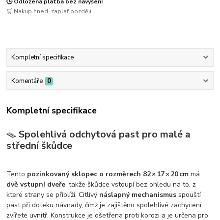
🕒 Odložená platba bez navýšení
🛒 Nakup hned, zaplať později
Kompletní specifikace
Komentáře
0
Kompletní specifikace
🪤
Spolehlivá odchytová past pro malé a
střední škůdce
Tento
pozinkovaný sklopec o rozměrech 82 × 17 × 20 cm
má
dvě vstupní dveře
, takže škůdce vstoupí bez ohledu na to, z
které strany se přiblíží. Citlivý
náslapný mechanismus
spouští
past při doteku návnady, čímž je zajištěno spolehlivé zachycení
zvířete uvnitř. Konstrukce je ošetřena proti korozi a je určena pro