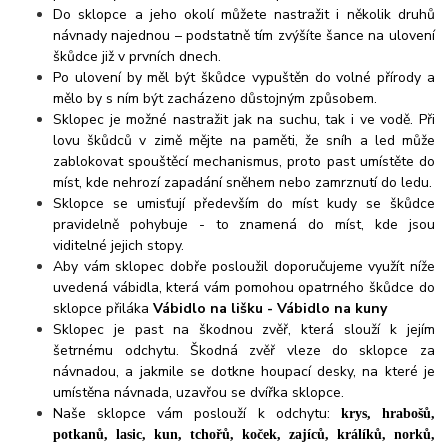
Do sklopce a jeho okolí můžete nastražit i několik druhů
návnady najednou – podstatně tím zvýšíte šance na ulovení
škůdce již v prvních dnech.
Po ulovení by měl být škůdce vypuštěn do volné přírody a
mělo by s ním být zacházeno důstojným způsobem.
Sklopec je možné nastražit jak na suchu, tak i ve vodě. Při
lovu škůdců v zimě mějte na paměti, že sníh a led může
zablokovat spouštěcí mechanismus, proto past umístěte do
míst, kde nehrozí zapadání sněhem nebo zamrznutí do ledu.
Sklopce se umisťují především do míst kudy se škůdce
pravidelně pohybuje - to znamená do míst, kde jsou
viditelné jejich stopy.
Aby vám sklopec dobře posloužil doporučujeme využít níže
uvedená vábidla, která vám pomohou opatrného škůdce do
sklopce přiláka
Vábidlo na lišku -
Vábidlo na kuny
Sklopec je past na škodnou zvěř, která slouží k jejím
šetrnému odchytu. Škodná zvěř vleze do sklopce za
návnadou, a jakmile se dotkne houpací desky, na které je
umístěna návnada, uzavřou se dvířka sklopce.
Naše sklopce vám poslouží k odchytu:
krys, hrabošů,
potkanů, lasic, kun, tchořů, koček, zajíců, králíků, norků,