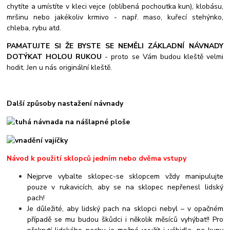
chytíte a umístíte v kleci vejce (oblíbená pochoutka kun), klobásu,
mršinu nebo jakékoliv krmivo - např. maso, kuřecí stehýnko,
chleba, rybu atd.
PAMATUJTE SI ŽE BYSTE SE NEMĚLI ZÁKLADNÍ NÁVNADY
DOTÝKAT HOLOU RUKOU
- proto se Vám budou kleště velmi
hodit. Jen u nás originální kleště.
Další způsoby nastažení návnady
Návod k použití sklopců jedním nebo dvěma vstupy
Nejprve vybalte sklopec-se sklopcem vždy manipulujte
pouze v rukavicích, aby se na sklopec nepřenesl lidský
pach!
Je důležité, aby lidský pach na sklopci nebyl – v opačném
případě se mu budou škůdci i několik měsíců vyhýbat!! Pro