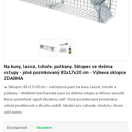
Na kuny, lasice, tchoře, potkany. Sklopec se dvěma
vstupy - plně pozinkovaný 82x17x20 cm - Výbava sklopce
ZDARMA
🪤 Sklopec 82×17×20 cm – odchytová past na kuny, lasice, tchoře a
potkany – efektivní mechanická past se dvěma vstupy a citlivou spouští,
která spolehlivě zajistí škodnou zvěř. Silná pozinkovaná konstrukce
odolá povětrnosti a dlouho vydrží. Ideální pro zahrady, stodoly i dvory.
celý popis
Dostupnost
Skladem