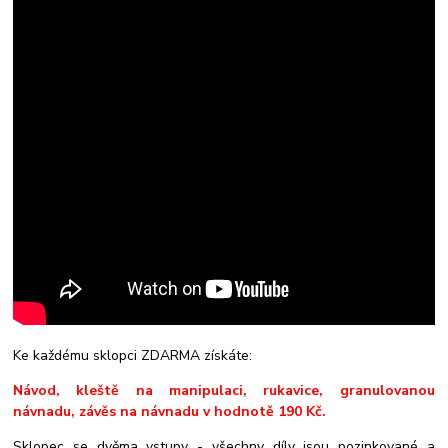
Ke každému sklopci ZDARMA získáte:
Návod, kleště na manipulaci, rukavice, granulovanou
návnadu, závěs na návnadu v hodnotě 190 Kč.
Sklopec se dvěma vstupy - všechny díly jsou pozinkované a