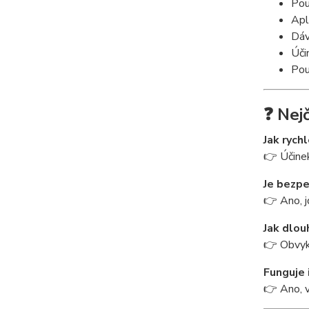
Použ
Apl
Dáv
Úči
Použ
❓ Nej
Jak rych
👉 Účinek
Je bezpe
👉 Ano, j
Jak dlou
👉 Obvyk
Funguje 
👉 Ano, v