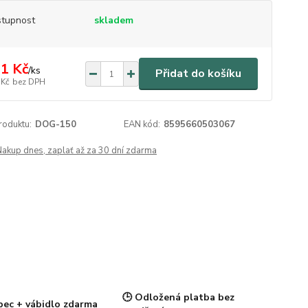
tupnost
skladem
1 Kč
/
ks
Přidat do košíku
 Kč
bez DPH
roduktu:
DOG-150
EAN kód:
8595660503067
Nakup dnes, zaplať až za 30 dní zdarma
🕒 Odložená platba bez
pec + vábidlo zdarma