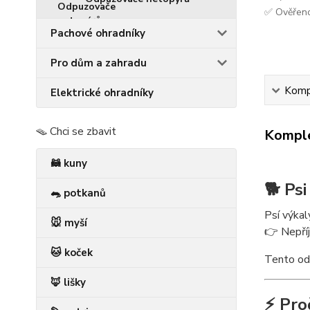
✅ Ověřeno
Pachové ohradníky
Pro dům a zahradu
Kompl
Elektrické ohradníky
🪤 Chci se zbavit
Komple
🦝 kuny
🐕 Psi
🐀 potkanů
Psí výkal
🐭 myší
👉 Nepříj
🐱 koček
Tento odp
🦊 lišky
⚡ Pro