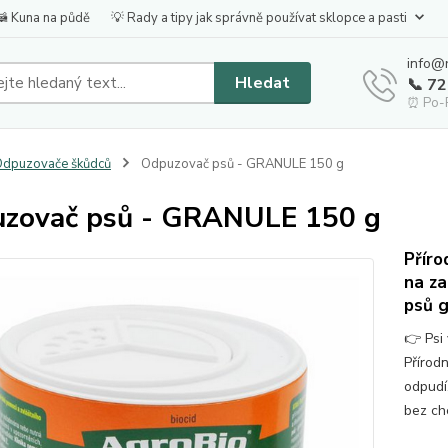
🦝 Kuna na půdě
💡 Rady a tipy jak správně používat sklopce a pasti
info@
Hledat
📞 7
⏰ Po-P
dpuzovače škůdců
Odpuzovač psů - GRANULE 150 g
zovač psů - GRANULE 150 g
Příro
na za
psů 
👉 Psi
Přírodn
odpudí
bez c