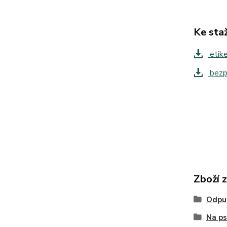
Ke sta
etik
bezpe
Zboží 
Odpu
Na ps