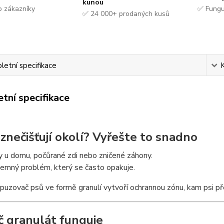
kunou
 zákazníky
✅ Fungu
✅ 24 000+ prodaných kusů
etní specifikace
tní specifikace
 znečišťují okolí? Vyřešte to snadno
y u domu, počůrané zdi nebo zničené záhony.
emný problém, který se často opakuje.
uzovač psů ve formě granulí vytvoří ochrannou zónu, kam psi př
č granulát funguje