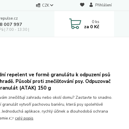
Přihlášení
CZK
repulse.cz
0
ks
28 007 997
za
0 Kč
á | 7:00 - 13:30 |
dní repelent ve formě granulátu k odpuzení psů
hradě. Působí proti znečišťování psy. Odpuzovač
granulát (ATAK) 150 g
 vám znečišťují zahradu nebo okolí domu? Zastavte to snadno.
í granulát vytvoří pachovou bariéru, která psy spolehlivě
. Jednoduchá aplikace, rychlý účinek a dlouhodobá ochrana
hemie.👉
celý popis