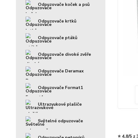
Odpuzovače koček a psů
Odpuzovače krtků
Odpuzovače ptáků
Odpuzovače divoké zvěře
Odpuzovače Deramax
Odpuzovače Format1
Ultrazvukové plašiče
Světelné odpuzovače
⭐ 4,8/5 z
Odpuzovače netopýrů