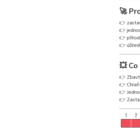
🚀 Pr
👉 zasta
👉 jednod
👉 přírod
👉 účinné
💥 Co
👉 Zbavt
👉 Chraňt
👉 Jedno
👉 Zasta