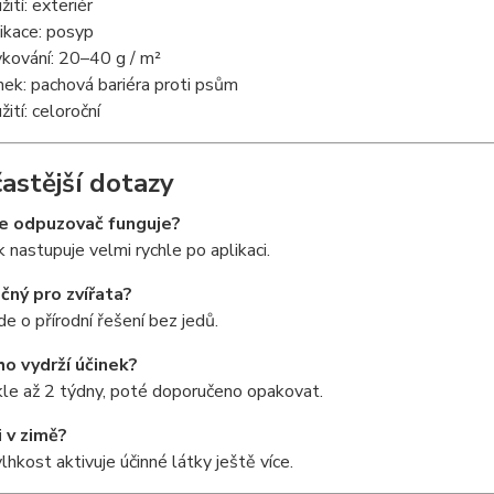
ití: exteriér
ikace: posyp
kování: 20–40 g / m²
nek: pachová bariéra proti psům
ití: celoroční
častější dotazy
le odpuzovač funguje?
 nastupuje velmi rychle po aplikaci.
čný pro zvířata?
de o přírodní řešení bez jedů.
ho vydrží účinek?
le až 2 týdny, poté doporučeno opakovat.
i v zimě?
lhkost aktivuje účinné látky ještě více.