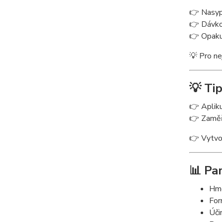
👉 Nasyp
👉 Dávko
👉 Opaku
💡 Pro ne
💡 Ti
👉 Apliku
👉 Zaměřt
👉 Vytvoř
📊 Pa
Hmo
For
Úči