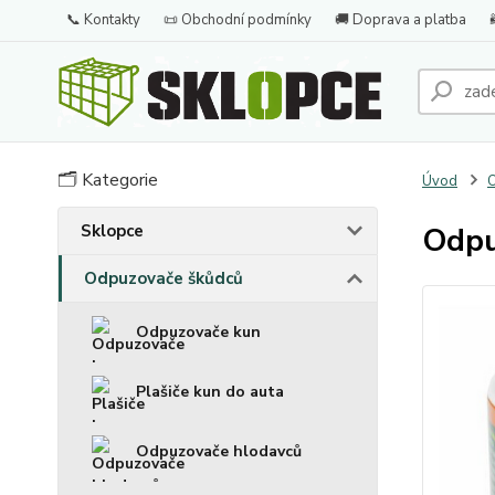
📞 Kontakty
📜 Obchodní podmínky
🚚 Doprava a platba
🗂️ Kategorie
Úvod
O
Sklopce
Odpu
Odpuzovače škůdců
Odpuzovače kun
Plašiče kun do auta
Odpuzovače hlodavců