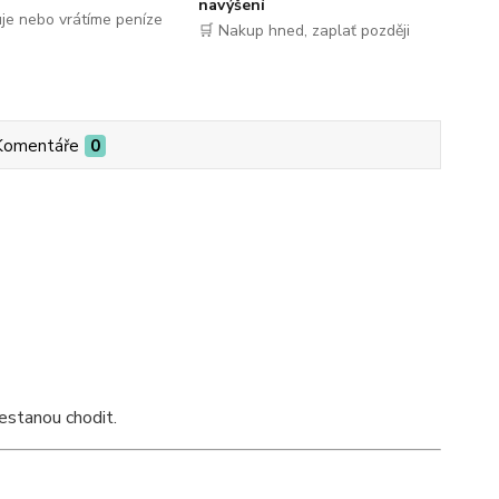
navýšení
je nebo vrátíme peníze
🛒 Nakup hned, zaplať později
Komentáře
0
estanou chodit.