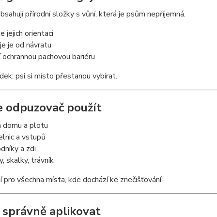
bsahují přírodní složky s vůní, která je psům nepříjemná.
e jejich orientaci
je je od návratu
í ochrannou pachovou bariéru
ek: psi si místo přestanou vybírat.
de odpuzovač použít
 domu a plotu
lnic a vstupů
dníky a zdi
, skalky, trávník
í pro všechna místa, kde dochází ke znečišťování.
k správně aplikovat