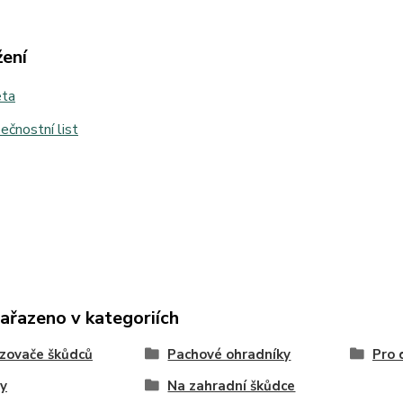
žení
eta
čnostní list
zařazeno v kategoriích
zovače škůdců
Pachové ohradníky
Pro 
y
Na zahradní škůdce