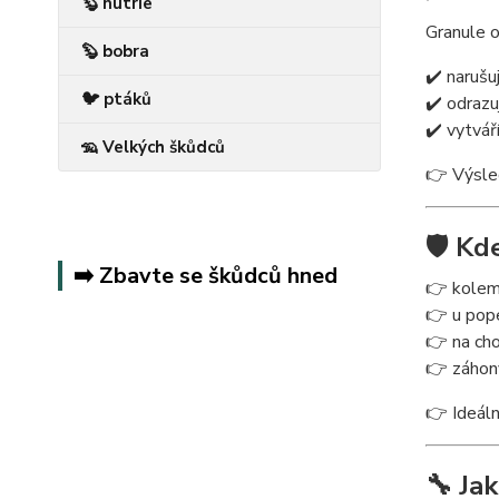
🦫 nutrie
Granule o
🦫 bobra
✔️ narušuj
🐦 ptáků
✔️ odrazu
✔️ vytvář
🦡 Velkých škůdců
👉 Výsled
🛡️ K
➡️ Zbavte se škůdců hned
👉 kolem
👉 u pope
👉 na cho
👉 záhony
👉 Ideáln
🔧 Ja