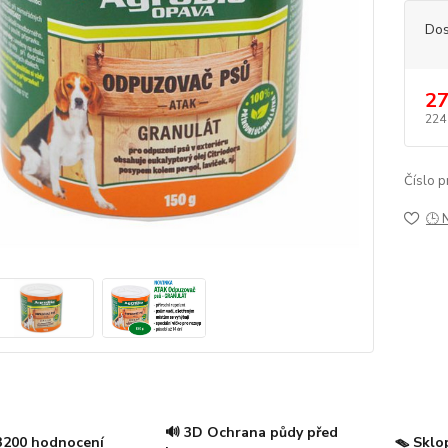
Dos
27
224
Číslo p
🕒 
🔊 3D Ochrana půdy před
 3200 hodnocení
🪤 Sklo