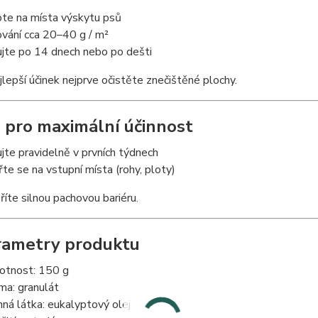
te na místa výskytu psů
vání cca 20–40 g / m²
jte po 14 dnech nebo po dešti
jlepší účinek nejprve očistěte znečištěné plochy.
p pro maximální účinnost
jte pravidelně v prvních týdnech
e se na vstupní místa (rohy, ploty)
íte silnou pachovou bariéru.
rametry produktu
tnost: 150 g
ma: granulát
nná látka: eukalyptový olej