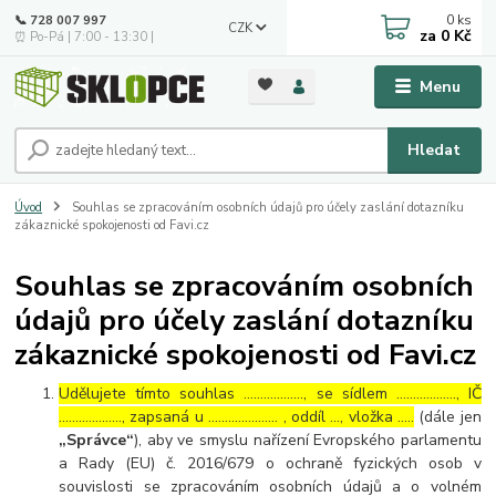
0
ks
📞 728 007 997
CZK
za
0 Kč
⏰ Po-Pá | 7:00 - 13:30 |
Menu
Hledat
Úvod
Souhlas se zpracováním osobních údajů pro účely zaslání dotazníku
zákaznické spokojenosti od Favi.cz
Souhlas se zpracováním osobních
údajů pro účely zaslání dotazníku
zákaznické spokojenosti od Favi.cz
Udělujete tímto souhlas ……………..., se sídlem ………………, IČ
………………., zapsaná u ………………… , oddíl …, vložka …..
(dále jen
„Správce“
), aby ve smyslu nařízení Evropského parlamentu
a Rady (EU) č. 2016/679 o ochraně fyzických osob v
souvislosti se zpracováním osobních údajů a o volném