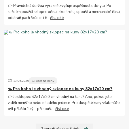
👉 Pravidelná údržba výrazně zvyšuje úspěšnost odchytu. Po
každém použití sklopec očisti, zkontroluj spoušť a mechanické části,
odstraň pach škůdce i č...
číst celé
13
.
06
.
2026
Sklopce na kuny
🪤 Pro koho je vhodný sklopec na kuny 82×17×20 cm?
👉 Je sklopec 82×17×20 cm vhodný na kunu? Ano, pokud jste
viděli menšího nebo mladého jedince. Pro dospělé kuny však může
být příliš krátký – při spušt...
číst celé
Zobrazit všechny články