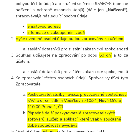
pohybu těchto údajů a o zrušení směrnice 95/46/ES (obecné
nařízení o ochraně osobních údajů) (dále jen
„Nařízení“
),
zpracovával/a následující osobní údaje:
emailovou adresu
informace o zakoupeném zboží
Výše uvedené osobní údaje budou zpracovány za účelem:
zaslání dotazníků pro zjištění zákaznické spokojenosti
Souhlas udělujete na zpracování po dobu
60 dní
a to za
účelem:
zaslání dotazníků pro zjištění zákaznické spokojenosti
Ke zpracování těchto osobních údajů Správce využívá tyto
Zpracovatele:
Poskytovatel služby Favi.cz, provozované společností
FAVI a.s., se sídlem Vodičkova 710/31, Nové Město,
110 00 Praha 1, ČR
Případně další poskytovatelé zpracovatelských
softwarů, služeb a aplikací, které však v současné
době společnost nevyužívá
Osobní údaje
nebudou
předány mimo území EU.