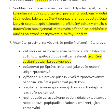
Souhlas se zpracováním lze vzít kdykoliv zpět, a to
kliknutím na odkaz pro úpravu preferencí soukromí v dolní
části webu, kde lze udělený souhlas e-shopu odvolat. Dále
lze vzít souhlas zpět kliknutím na příslušný odkaz v emailu s
dotazníkem spokojenosti. V takovém případě se odhlásíte z
odběru na straně poskytovatele služby Zboží.cz
.
Vezměte, prosíme, na vědomí, že podle Nařízení máte právo:
vzít souhlas se zpracováním osobních údajů kdykoliv
zpět, toto zpětvzetí bude mít za následek
ukončení
zasílání dotazníku spokojenosti
požadovat po Správci informaci, jaké vaše osobní
údaje zpracovává
vyžádat si u Správce přístup k vašim zpracovávaným
osobním údajům a požadovat jejich kopii
u automatizovaně zpracovaných osobních údajů na
jejich přenositelnost
nechat vaše zpracovávané osobní údaje aktualizovat
nebo opravit, popřípadě požadovat omezení jejich
zpracování