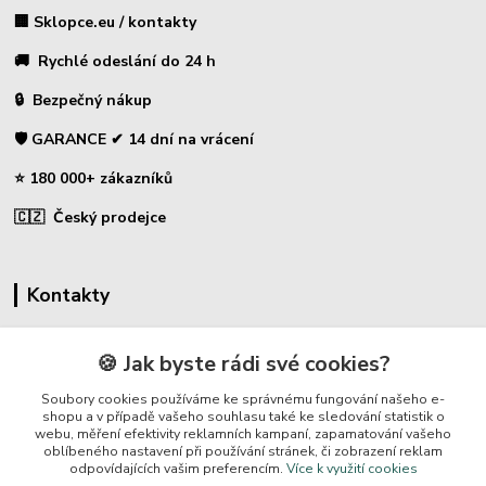
🏢 Sklopce.eu / kontakty
🚚 Rychlé odeslání do 24 h
🔒 Bezpečný nákup
🛡️ GARANCE ✔ 14 dní na vrácení
⭐ 180 000+ zákazníků
🇨🇿 Český prodejce
Kontakty
☎ Sklopce - specializovaný obchod
🍪 Jak byste rádi své cookies?
🛡️ Zákaznická podpora
Soubory cookies používáme ke správnému fungování našeho e-
📞 728 007 997
shopu a v případě vašeho souhlasu také ke sledování statistik o
webu, měření efektivity reklamních kampaní, zapamatování vašeho
⏰ Po-Pá | 7:00 - 13:30 |
oblíbeného nastavení při používání stránek, či zobrazení reklam
odpovídajících vašim preferencím.
Více k využití cookies
info@repulse.cz