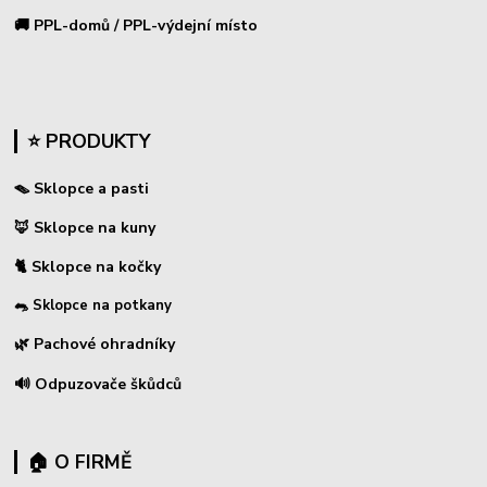
🚚 PPL-domů / PPL-výdejní místo
⭐ PRODUKTY
🪤 Sklopce a pasti
🦊 Sklopce na kuny
🐈 Sklopce na kočky
🐀 Sklopce na potkany
🌿 Pachové ohradníky
🔊 Odpuzovače škůdců
🏠 O FIRMĚ