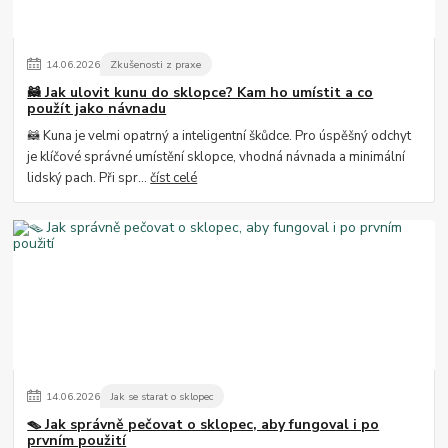
14
.
06
.
2026
Zkušenosti z praxe
🦝 Jak ulovit kunu do sklopce? Kam ho umístit a co
použít jako návnadu
🦝 Kuna je velmi opatrný a inteligentní škůdce. Pro úspěšný odchyt
je klíčové správné umístění sklopce, vhodná návnada a minimální
lidský pach. Při spr...
číst celé
14
.
06
.
2026
Jak se starat o sklopec
🪤 Jak správně pečovat o sklopec, aby fungoval i po
prvním použití