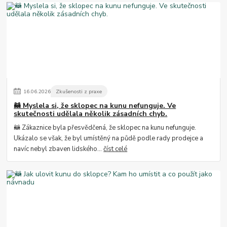
16
.
06
.
2026
Zkušenosti z praxe
🦝 Myslela si, že sklopec na kunu nefunguje. Ve
skutečnosti udělala několik zásadních chyb.
🦝 Zákaznice byla přesvědčená, že sklopec na kunu nefunguje.
Ukázalo se však, že byl umístěný na půdě podle rady prodejce a
navíc nebyl zbaven lidského...
číst celé