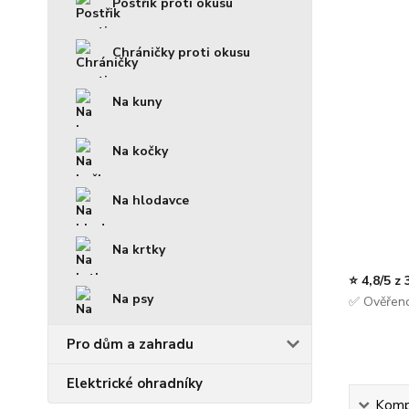
Postřik proti okusu
Chráničky proti okusu
Na kuny
Na kočky
Na hlodavce
Na krtky
⭐ 4,8/5 z
Na psy
✅ Ověřeno
Pro dům a zahradu
Elektrické ohradníky
Kompl