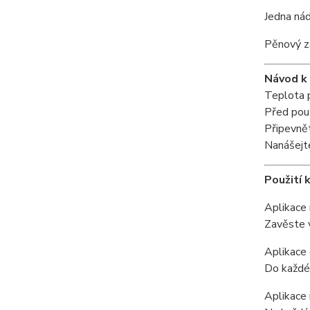
Jedna nád
Pěnový zá
Návod k 
Teplota p
Před použ
Připevnět
Nanášejte
Použití 
Aplikace 
Zavěste v
Aplikace 
Do každé 
Aplikace 