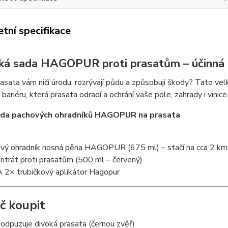
tní specifikace
ká sada HAGOPUR proti prasatům – účinná o
asata vám ničí úrodu, rozrývají půdu a způsobují škody? Tato 
bariéru, která prasata odradí a ochrání vaše pole, zahrady i vinice
ada pachových ohradníků HAGOPUR na prasata
vý ohradník nosná pěna HAGOPUR (675 ml) – stačí na cca 2 k
ntrát proti prasatům (500 ml – červený)
× trubičkový aplikátor Hagopur
č koupit
 odpuzuje divoká prasata (černou zvěř)