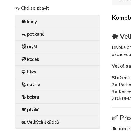
🪤 Chci se zbavit
Komple
🦝 kuny
🐀 potkanů
🐗 Vel
🐭 myší
Divoká pr
pachovou 
🐱 koček
Velká s
🦊 lišky
Složení:
🦫 nutrie
2× Pacho
3× Konce
🦫 bobra
ZDARMA 2
🐦 ptáků
✅ Pro
🦡 Velkých škůdců
🐗 účinně