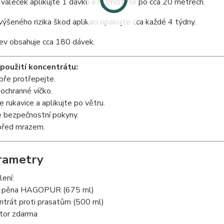
váleček aplikujte 1 dávku a rozmístěte po cca 20 metrech.
ýšeného rizika škod aplikaci opakujte cca každé 4 týdny.
ev obsahuje cca 180 dávek.
použití koncentrátu:
bře protřepejte.
ochranné víčko.
e rukavice a aplikujte po větru.
e bezpečnostní pokyny.
před mrazem.
rametry
ení:
á pěna HAGOPUR (675 ml)
ntrát proti prasatům (500 ml)
átor zdarma