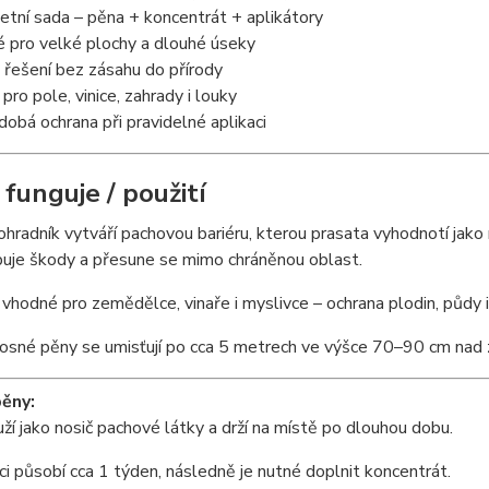
tní sada – pěna + koncentrát + aplikátory
 pro velké plochy a dlouhé úseky
 řešení bez zásahu do přírody
 pro pole, vinice, zahrady i louky
obá ochrana při pravidelné aplikaci
 funguje / použití
hradník vytváří pachovou bariéru, kterou prasata vyhodnotí jak
uje škody a přesune se mimo chráněnou oblast.
e vhodné pro zemědělce, vinaře i myslivce – ochrana plodin, půdy i
osné pěny se umisťují po cca 5 metrech ve výšce 70–90 cm nad z
pěny:
ží jako nosič pachové látky a drží na místě po dlouhou dobu.
ci působí cca 1 týden, následně je nutné doplnit koncentrát.