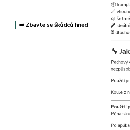
📦 komple
📏 vhodné
🌿 šetrné
➡️ Zbavte se škůdců hned
🌾 ideální
⏳ dlouhod
🔧 Jak
Pachový o
nezpůsob
Použití j
Koule z n
Použití 
Pěna slou
Po aplika