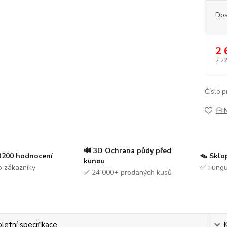
Dos
2 
2 2
Číslo p
🕒 
🔊 3D Ochrana půdy před
 3200 hodnocení
🪤 Sklo
kunou
 zákazníky
✅ Fungu
✅ 24 000+ prodaných kusů
etní specifikace