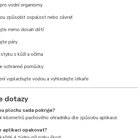
pro vodní organismy
ou způsobit ospalost nebo závrať
jte mimo dosah dětí
jte páry
styku s kůží a očima
te ochranné pomůcky
ení vyplachujte vodou a vyhledejte lékaře
e dotazy
ou plochu sada pokryje?
k kilometrů pachového ohradníku dle způsobu aplikace.
o aplikaci opakovat?
 každé 4 týdny při riziku škod.