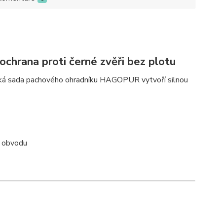
chrana proti černé zvěři bez plotu
velká sada pachového ohradníku HAGOPUR vytvoří silnou
.
m obvodu