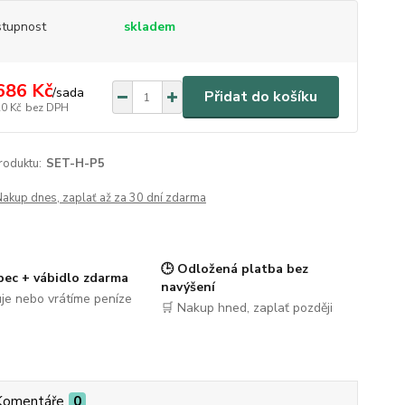
tupnost
skladem
686 Kč
/
sada
Přidat do košíku
20 Kč
bez DPH
roduktu:
SET-H-P5
Nakup dnes, zaplať až za 30 dní zdarma
🕒 Odložená platba bez
pec + vábidlo zdarma
navýšení
je nebo vrátíme peníze
🛒 Nakup hned, zaplať později
Komentáře
0