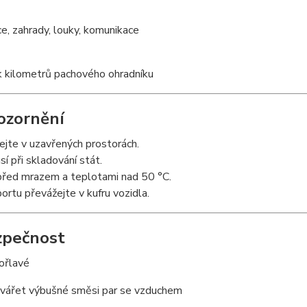
ice, zahrady, louky, komunikace
k kilometrů pachového ohradníku
ozornění
jte v uzavřených prostorách.
í při skladování stát.
před mrazem a teplotami nad 50 °C.
portu převážejte v kufru vozidla.
zpečnost
ořlavé
vářet výbušné směsi par se vzduchem