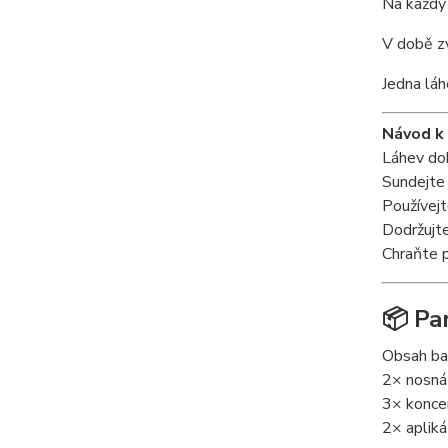
Na každý 
V době zv
Jedna láh
Návod k 
Láhev do
Sundejte 
Používejt
Dodržujt
Chraňte 
📦 Pa
Obsah bal
2× nosn
3× konce
2× aplik