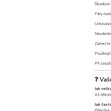
Škodlivé 
Páry moh
Uchováve
Nevdechu
Zamezte 
Používej
Při zasaž
❓ Vaš
Jak velk
Až několi
Jak čast
Přibližně