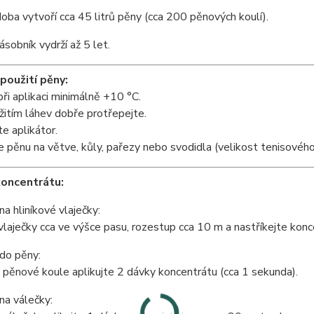
oba vytvoří cca 45 litrů pěny (cca 200 pěnových koulí).
sobník vydrží až 5 let.
použití pěny:
ři aplikaci minimálně +10 °C.
itím láhev dobře protřepejte.
e aplikátor.
 pěnu na větve, kůly, pařezy nebo svodidla (velikost tenisového
koncentrátu:
na hliníkové vlaječky:
laječky cca ve výšce pasu, rozestup cca 10 m a nastříkejte konce
do pěny:
pěnové koule aplikujte 2 dávky koncentrátu (cca 1 sekunda).
na válečky: