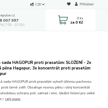
Přihlášení
CZK
repulse.cz
0
ks
28 007 997
za
0 Kč
á | 7:00 - 13:30 |
á sada HAGOPUR proti prasatům: SLOŽENÍ - 2x
 pěna Hagopur, 3x koncentrát proti prasatům
pur
ká sada HAGOPUR proti prasatům vytvoří účinnou pachovou
u proti černé zvěři. Obsahuje nosnou pěnu i silný koncentrát
uhodobou ochranu polí, zahrad i vinic. Ideální řešení pro velké
.👉
celý popis