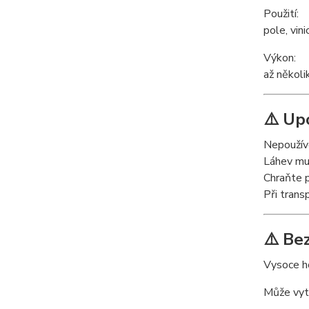
Použití:
pole, vin
Výkon:
až několi
⚠️ Up
Nepoužíve
Láhev mus
Chraňte 
Při trans
⚠️ Be
Vysoce h
Může vyt