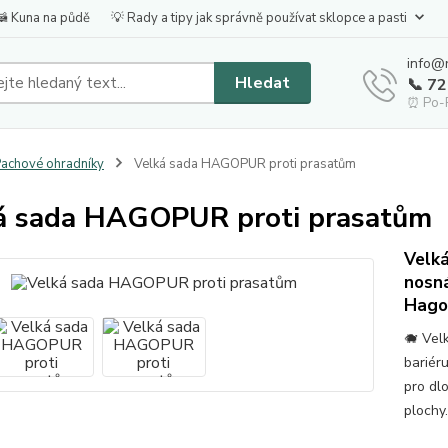
🦝 Kuna na půdě
💡 Rady a tipy jak správně používat sklopce a pasti
info@
Hledat
📞 7
⏰ Po-P
achové ohradníky
Velká sada HAGOPUR proti prasatům
á sada HAGOPUR proti prasatům
Velk
nosná
Hago
🐗 Vel
bariér
pro dlo
plochy