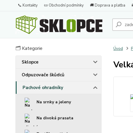
📞 Kontakty
📜 Obchodní podmínky
🚚 Doprava a platba
🗂️ Kategorie
Úvod
P
Sklopce
Velk
Odpuzovače škůdců
Pachové ohradníky
Na srnky a jeleny
Na divoká prasata