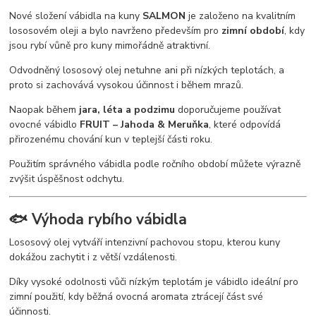
Nové složení vábidla na kuny
SALMON
je založeno na kvalitním
lososovém oleji a bylo navrženo především pro
zimní období
, kdy
jsou rybí vůně pro kuny mimořádně atraktivní.
Odvodněný lososový olej netuhne ani při nízkých teplotách, a
proto si zachovává vysokou účinnost i během mrazů.
Naopak během
jara, léta a podzimu
doporučujeme používat
ovocné vábidlo
FRUIT – Jahoda & Meruňka
, které odpovídá
přirozenému chování kun v teplejší části roku.
Použitím správného vábidla podle ročního období můžete výrazně
zvýšit úspěšnost odchytu.
🐟 Výhoda rybího vábidla
Lososový olej vytváří intenzivní pachovou stopu, kterou kuny
dokážou zachytit i z větší vzdálenosti.
Díky vysoké odolnosti vůči nízkým teplotám je vábidlo ideální pro
zimní použití, kdy běžná ovocná aromata ztrácejí část své
účinnosti.