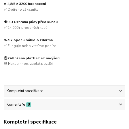
⭐ 4,8/5 z 3200 hodnocení
✅ Ověřeno zákazníky
🔊 3D Ochrana půdy před kunou
✅ 24 000+ prodaných kusů
🪤 Sklopec + vábidlo zdarma
✅ Funguje nebo vrátíme peníze
🕒 Odložená platba bez navýšení
🛒 Nakup hned, zaplať později
Kompletní specifikace
Komentáře
0
Kompletní specifikace