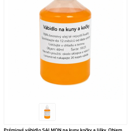
Prémiové vábidlo SALMON na kuny kočky a lišky. Objem