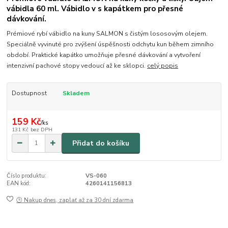
vábidla 60 ml. Vábidlo v s kapátkem pro přesné
dávkování.
Prémiové rybí vábidlo na kuny SALMON s čistým lososovým olejem.
Speciálně vyvinuté pro zvýšení úspěšnosti odchytu kun během zimního
období. Praktické kapátko umožňuje přesné dávkování a vytvoření
intenzivní pachové stopy vedoucí až ke sklopci.
celý popis
Dostupnost
Skladem
159 Kč
/
ks
131 Kč
bez DPH
Přidat do košíku
Číslo produktu:
VS-060
EAN kód:
4260141156813
🕒 Nakup dnes, zaplať až za 30 dní zdarma