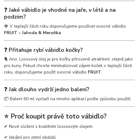
❓ Jaké vábidlo je vhodné na jaře, v létě a na
podzim?
🍓 V teplejší části roku doporučujeme používat ovocné vábidlo
FRUIT – Jahoda & Meruňka
.
❓ Přitahuje rybí vábidlo kočky?
🐈 Ano. Lososový olej je pro kočky přirozeně atraktivní, stejně jako
pro kuny. Pokud chcete minimalizovat zájem koček v teplejší části
roku, doporučujeme použít ovocné vábidlo
FRUIT
.
❓ Jak dlouho vydrží jedno balení?
📦 Balení 60 ml vystačí na mnoho aplikací podle způsobu použití.
⭐ Proč koupit právě toto vábidlo?
✔ Nové složení s kvalitním lososovým olejem.
✔ Ideální pro zimní období.