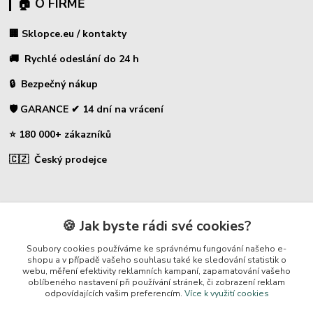
🏠 O FIRMĚ
🏢 Sklopce.eu / kontakty
🚚 Rychlé odeslání do 24 h
🔒 Bezpečný nákup
🛡️ GARANCE ✔ 14 dní na vrácení
⭐ 180 000+ zákazníků
🇨🇿 Český prodejce
Kontakty
🍪 Jak byste rádi své cookies?
☎ Sklopce - specializovaný obchod
Soubory cookies používáme ke správnému fungování našeho e-
shopu a v případě vašeho souhlasu také ke sledování statistik o
webu, měření efektivity reklamních kampaní, zapamatování vašeho
🛡️ Zákaznická podpora
oblíbeného nastavení při používání stránek, či zobrazení reklam
📞 728 007 997
odpovídajících vašim preferencím.
Více k využití cookies
⏰ Po-Pá | 7:00 - 13:30 |