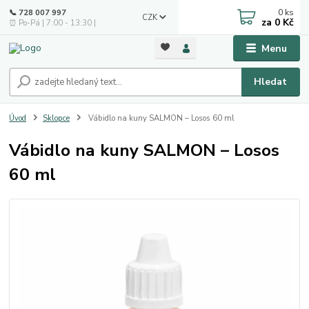
0
ks
📞 728 007 997
CZK
za
0 Kč
⏰ Po-Pá | 7:00 - 13:30 |
Menu
Hledat
Úvod
Sklopce
Vábidlo na kuny SALMON – Losos 60 ml
Vábidlo na kuny SALMON – Losos
60 ml