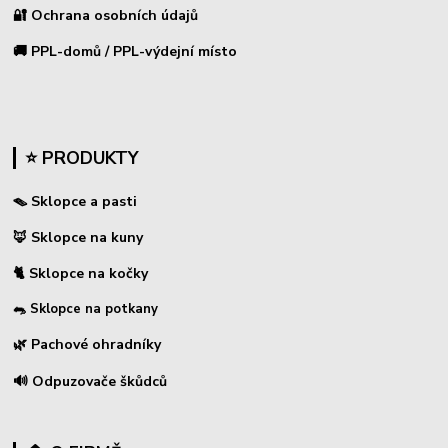
🔐 Ochrana osobních údajů
🚚 PPL-domů / PPL-výdejní místo
⭐ PRODUKTY
🪤 Sklopce a pasti
🦊 Sklopce na kuny
🐈 Sklopce na kočky
🐀 Sklopce na potkany
🌿 Pachové ohradníky
🔊 Odpuzovače škůdců