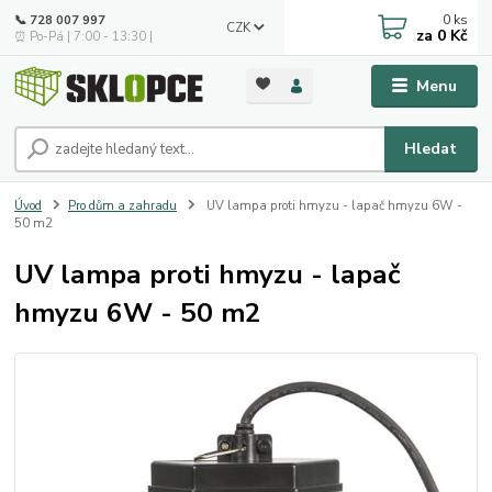
0
ks
📞 728 007 997
CZK
za
0 Kč
⏰ Po-Pá | 7:00 - 13:30 |
Menu
Hledat
Úvod
Pro dům a zahradu
UV lampa proti hmyzu - lapač hmyzu 6W -
50 m2
UV lampa proti hmyzu - lapač
hmyzu 6W - 50 m2