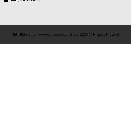
info@repulse.cz
REPULSE s.r.o. | www.sklopce.eu | 2015-2026 © Hradec Králové