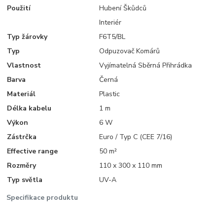
Použití
Hubení Škůdců
Interiér
Typ žárovky
F6T5/BL
Typ
Odpuzovač Komárů
Vlastnost
Vyjímatelná Sběrná Přihrádka
Barva
Černá
Materiál
Plastic
Délka kabelu
1 m
Výkon
6 W
Zástrčka
Euro / Typ C (CEE 7/16)
Effective range
50 m²
Rozměry
110 x 300 x 110 mm
Typ světla
UV-A
Specifikace produktu