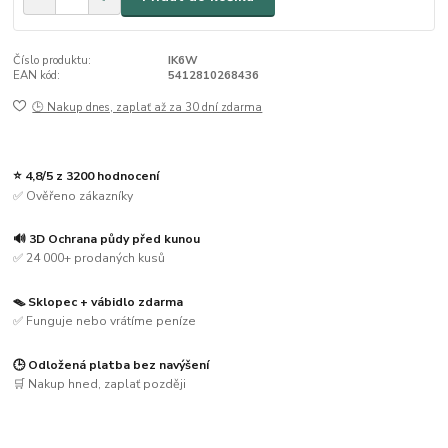
Číslo produktu:
IK6W
EAN kód:
5412810268436
🕒 Nakup dnes, zaplať až za 30 dní zdarma
⭐ 4,8/5 z 3200 hodnocení
✅ Ověřeno zákazníky
🔊 3D Ochrana půdy před kunou
✅ 24 000+ prodaných kusů
🪤 Sklopec + vábidlo zdarma
✅ Funguje nebo vrátíme peníze
🕒 Odložená platba bez navýšení
🛒 Nakup hned, zaplať později