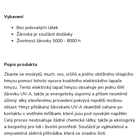
Vybavení
Bez jedovatých látek
Žárovka je součástí dodávky
Životnost žárovky 5000 - 8000 h
Popis produktu
Zbavte se moskytů, much, vos, sršňů a jiného obtížného létajícího
hmyzu pomocí tohoto vysoce kvalitního elektrického lapače
hmyzu. Tento elektrický lapač hmyzu obsahuje jen jednu 6W
žárovku UV-A, takže je energeticky úsporný a přitom nesmírně
účinný: díky otevřenému provedení pokrývá největší možnou
oblast. Hmyz přilákaný žárovkami UV-A okamžitě zahyne po
kontaktu s vnitřními mřížkami, které jsou pod vysokým napětím.
Celý proces neobsahuje žádné chemické látky, takže je ekologický
a bezpečný pro lidi i životní prostředí. Součástí je vyjímatelná a
omyvatelná sběrná přihrádka, která se snadno čistí.