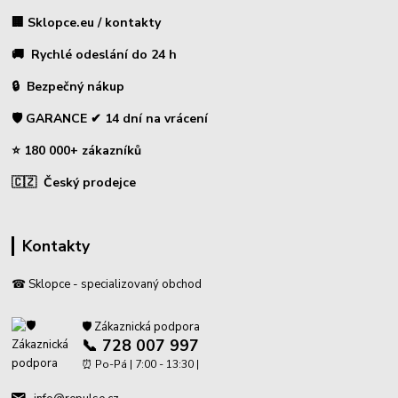
🏢 Sklopce.eu / kontakty
🚚 Rychlé odeslání do 24 h
🔒 Bezpečný nákup
🛡️ GARANCE ✔ 14 dní na vrácení
⭐ 180 000+ zákazníků
🇨🇿 Český prodejce
Kontakty
☎ Sklopce - specializovaný obchod
🛡️ Zákaznická podpora
📞 728 007 997
⏰ Po-Pá | 7:00 - 13:30 |