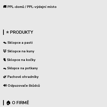
🚚 PPL-domů / PPL-výdejní místo
⭐ PRODUKTY
🪤 Sklopce a pasti
🦊 Sklopce na kuny
🐈 Sklopce na kočky
🐀 Sklopce na potkany
🌿 Pachové ohradníky
🔊 Odpuzovače škůdců
🏠 O FIRMĚ