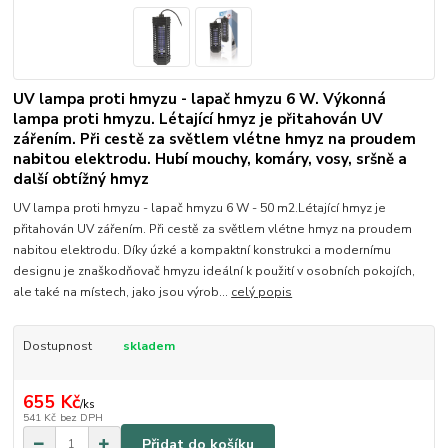
UV lampa proti hmyzu - lapač hmyzu 6 W. Výkonná
lampa proti hmyzu. Létající hmyz je přitahován UV
zářením. Při cestě za světlem vlétne hmyz na proudem
nabitou elektrodu. Hubí mouchy, komáry, vosy, sršně a
další obtížný hmyz
UV lampa proti hmyzu - lapač hmyzu 6 W - 50 m2.Létající hmyz je
přitahován UV zářením. Při cestě za světlem vlétne hmyz na proudem
nabitou elektrodu. Díky úzké a kompaktní konstrukci a modernímu
designu je znaškodňovač hmyzu ideální k použití v osobních pokojích,
ale také na místech, jako jsou výrob...
celý popis
Dostupnost
skladem
655 Kč
/
ks
541 Kč
bez DPH
Přidat do košíku