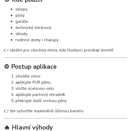
sklepy
půdy
garáže
technické místnosti
sklady
rodinné domy i chalupy
👉 ideální pro všechna místa, kde hlodavci pronikají dovnitř
⚙️ Postup aplikace
očistěte otvor
aplikujte PUR pěnu
vložte ocelovou vatu
aplikujte pachový ohradník
překryjte další vrstvou pěny
👉 tím vytvoříte maximálně účinnou bariéru
🔥 Hlavní výhody