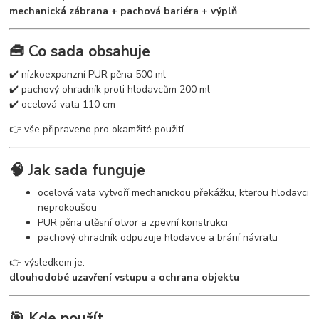
mechanická zábrana + pachová bariéra + výplň
🧰 Co sada obsahuje
✔️ nízkoexpanzní PUR pěna 500 ml
✔️ pachový ohradník proti hlodavcům 200 ml
✔️ ocelová vata 110 cm
👉 vše připraveno pro okamžité použití
🧠 Jak sada funguje
ocelová vata vytvoří mechanickou překážku, kterou hlodavci
neprokoušou
PUR pěna utěsní otvor a zpevní konstrukci
pachový ohradník odpuzuje hlodavce a brání návratu
👉 výsledkem je:
dlouhodobé uzavření vstupu a ochrana objektu
🎯 Kde použít