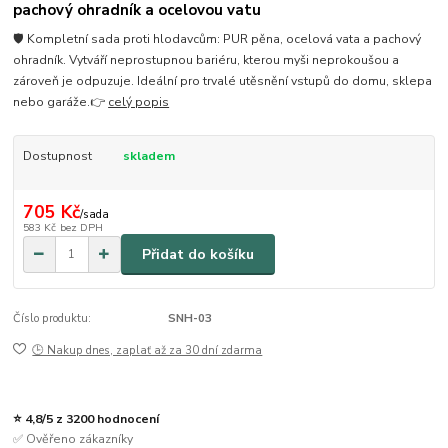
pachový ohradník a ocelovou vatu
🛡️ Kompletní sada proti hlodavcům: PUR pěna, ocelová vata a pachový
ohradník. Vytváří neprostupnou bariéru, kterou myši neprokoušou a
zároveň je odpuzuje. Ideální pro trvalé utěsnění vstupů do domu, sklepa
nebo garáže.👉
celý popis
Dostupnost
skladem
705 Kč
/
sada
583 Kč
bez DPH
Přidat do košíku
Číslo produktu:
SNH-03
🕒 Nakup dnes, zaplať až za 30 dní zdarma
⭐ 4,8/5 z 3200 hodnocení
✅ Ověřeno zákazníky