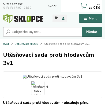
0
ks
📞 728 007 997
CZK
za
0 Kč
⏰ Po-Pá | 7:00 - 13:30 |
Menu
Hledat
Úvod
Odpuzovače škůdců
Utěsňovací sada proti hlodavcům 3v1
Utěsňovací sada proti hlodavcům
3v1
Utěsňovací sada proti hlodavcům - obsahuje pěnu,