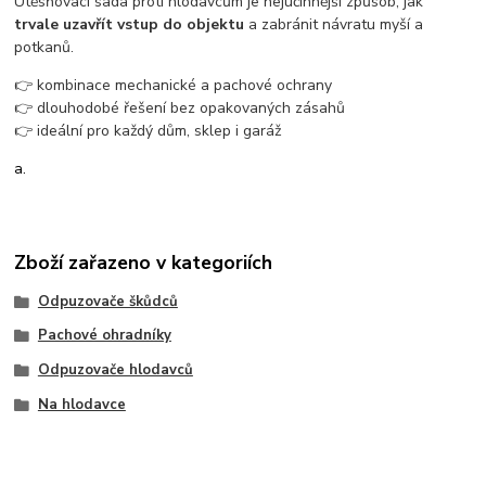
Utěsňovací sada proti hlodavcům je nejúčinnější způsob, jak
trvale uzavřít vstup do objektu
a zabránit návratu myší a
potkanů.
👉 kombinace mechanické a pachové ochrany
👉 dlouhodobé řešení bez opakovaných zásahů
👉 ideální pro každý dům, sklep i garáž
a.
Zboží zařazeno v kategoriích
Odpuzovače škůdců
Pachové ohradníky
Odpuzovače hlodavců
Na hlodavce