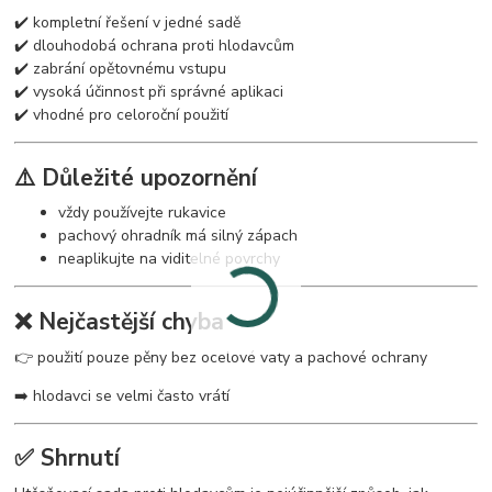
✔️ kompletní řešení v jedné sadě
✔️ dlouhodobá ochrana proti hlodavcům
✔️ zabrání opětovnému vstupu
✔️ vysoká účinnost při správné aplikaci
✔️ vhodné pro celoroční použití
⚠️ Důležité upozornění
vždy používejte rukavice
pachový ohradník má silný zápach
neaplikujte na viditelné povrchy
❌ Nejčastější chyba
👉 použití pouze pěny bez ocelové vaty a pachové ochrany
➡️ hlodavci se velmi často vrátí
✅ Shrnutí