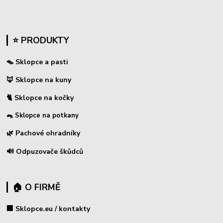
⭐ PRODUKTY
🪤 Sklopce a pasti
🦊 Sklopce na kuny
🐈 Sklopce na kočky
🐀 Sklopce na potkany
🌿 Pachové ohradníky
🔊 Odpuzovače škůdců
🏠 O FIRMĚ
🏢 Sklopce.eu / kontakty