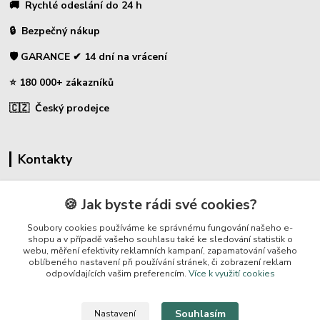
🚚 Rychlé odeslání do 24 h
🔒 Bezpečný nákup
🛡️ GARANCE ✔ 14 dní na vrácení
⭐ 180 000+ zákazníků
🇨🇿 Český prodejce
Kontakty
☎ Sklopce - specializovaný obchod
🍪 Jak byste rádi své cookies?
🛡️ Zákaznická podpora
Soubory cookies používáme ke správnému fungování našeho e-
📞 728 007 997
shopu a v případě vašeho souhlasu také ke sledování statistik o
webu, měření efektivity reklamních kampaní, zapamatování vašeho
⏰ Po-Pá | 7:00 - 13:30 |
oblíbeného nastavení při používání stránek, či zobrazení reklam
odpovídajících vašim preferencím.
Více k využití cookies
info@repulse.cz
Souhlasím
Nastavení