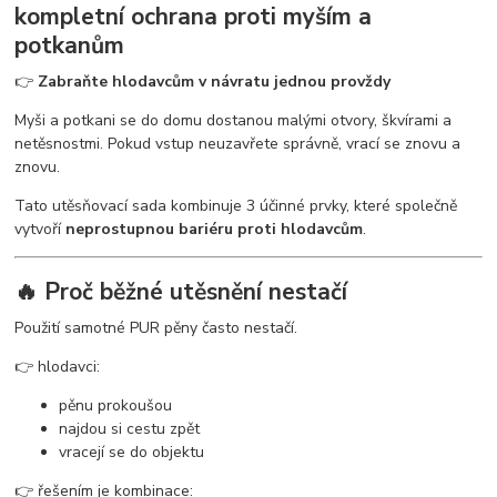
kompletní ochrana proti myším a
potkanům
👉
Zabraňte hlodavcům v návratu jednou provždy
Myši a potkani se do domu dostanou malými otvory, škvírami a
netěsnostmi. Pokud vstup neuzavřete správně, vrací se znovu a
znovu.
Tato utěsňovací sada kombinuje 3 účinné prvky, které společně
vytvoří
neprostupnou bariéru proti hlodavcům
.
🔥 Proč běžné utěsnění nestačí
Použití samotné PUR pěny často nestačí.
👉 hlodavci:
pěnu prokoušou
najdou si cestu zpět
vracejí se do objektu
👉 řešením je kombinace: