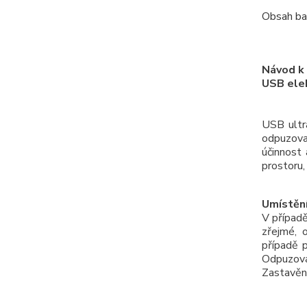
Obsah bal
Návod k 
USB elek
USB ultr
odpuzovač
účinnost
prostoru,
Umístění
V případě
zřejmé, 
případě 
Odpuzova
Zastavěn