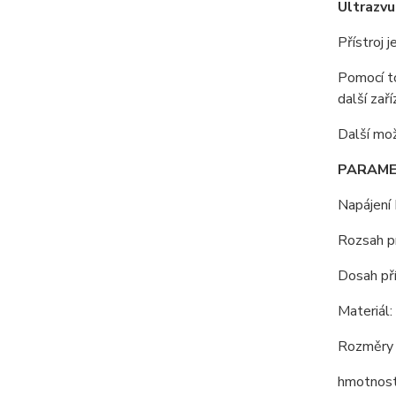
Ultrazvu
Přístroj 
Pomocí to
další zař
Další mož
PARAME
Napájení
Rozsah p
Dosah př
Materiál
Rozměry 
hmotnost