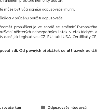
v chráněném prostoru nemohly dostat.
dě může být vůči signálu odpuzovače imunní.
škůdci v průběhu použití odpuzovače!
ředmět prohlášení je ve shodě se směrnicí Evropského
ívání některých nebezpečných látek v elektrických a
ty dané jak legislativou CZ, EU, tak i USA. Certifikáty CE,
upoval zdí. Od pevných překážek se ultrazvuk odráží
uzovače kun
Odpuzovače hlodavců