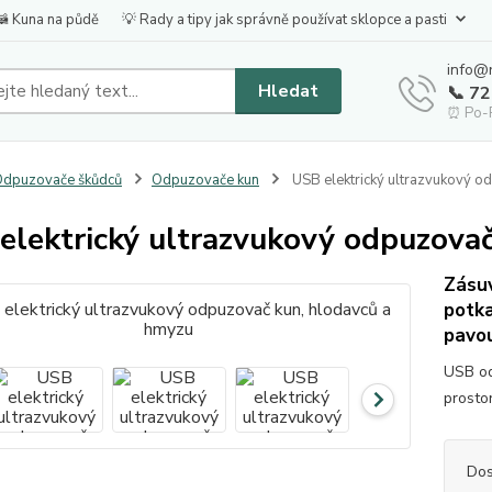
🦝 Kuna na půdě
💡 Rady a tipy jak správně používat sklopce a pasti
info@
Hledat
📞 7
⏰ Po-P
dpuzovače škůdců
Odpuzovače kun
USB elektrický ultrazvukový o
elektrický ultrazvukový odpuzova
Zásuv
potka
pavou
USB od
prosto
Dos