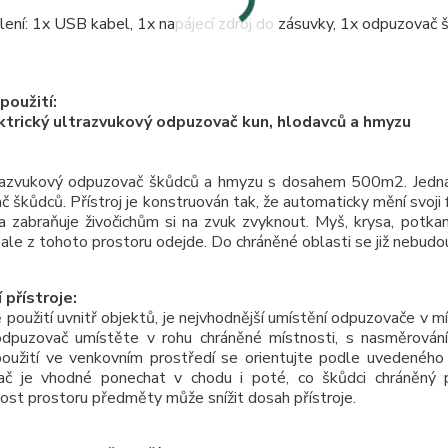
ení: 1x USB kabel, 1x napájecí zdroj do zásuvky, 1x odpuzovač 
použití:
trický ultrazvukový odpuzovač kun, hlodavců a hmyzu
azvukový odpuzovač škůdců a hmyzu s dosahem 500m2. Jedná 
 škůdců. Přístroj je konstruován tak, že automaticky mění svoj
 a zabraňuje živočichům si na zvuk zvyknout. Myš, krysa, potka
 ale z tohoto prostoru odejde. Do chráněné oblasti se již nebudo
 přístroje:
 použití uvnitř objektů, je nejvhodnější umístění odpuzovače v m
odpuzovač umístěte v rohu chráněné místnosti, s nasměrováním
použití ve venkovním prostředí se orientujte podle uvedeného
č je vhodné ponechat v chodu i poté, co škůdci chráněný p
ost prostoru předměty může snížit dosah přístroje.