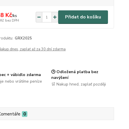
8 Kč
/
ks
Přidat do košíku
 Kč
bez DPH
roduktu:
GRX2025
Nakup dnes, zaplať až za 30 dní zdarma
🕒 Odložená platba bez
pec + vábidlo zdarma
navýšení
je nebo vrátíme peníze
🛒 Nakup hned, zaplať později
Komentáře
0