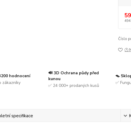
59
494
Číslo p
🕒 
🔊 3D Ochrana půdy před
 3200 hodnocení
🪤 Sklo
kunou
 zákazníky
✅ Fungu
✅ 24 000+ prodaných kusů
etní specifikace