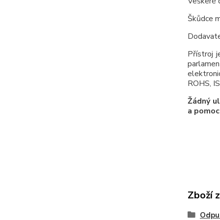
Veškeré d
Škůdce m
Dodavate
Přístroj
parlamen
elektroni
ROHS, IS
Žádný ul
a pomocí
Zboží 
Odpu