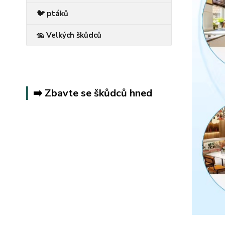
🐦 ptáků
🦡 Velkých škůdců
➡️ Zbavte se škůdců hned