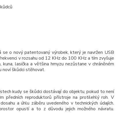
škůdců
se o nový patentovaný výrobek, který je navržen USB
i frekvenci v rozsahu od 12 KHz do 100 KHz a tím zvyšuje
n, kuna, lasička a většina hmyzu nezůstane v chráněném
u noví škůdci stěhovat.
ístech kudy se škůdci dostávají do objektu, pokud to není
 předních reproduktorů přístroje na protilehlý roh. V
 dosahu a úhlu záběru uvedeného v technických údajích.
rostor opustí a to z důvodu jejich možného návratu.