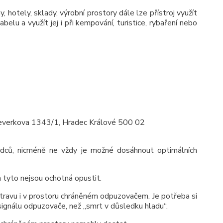
, hotely, sklady, výrobní prostory dále lze přístroj využít
belu a využít jej i při kempování, turistice, rybaření nebo
 Veverkova 1343/1, Hradec Králové 500 02
kůdců, nicméně ne vždy je možné dosáhnout optimálních
a tyto nejsou ochotná opustit.
travu i v prostoru chráněném odpuzovačem. Je potřeba si
 signálu odpuzovače, než „smrt v důsledku hladu“.