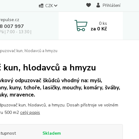
Přihlášení
CZK
repulse.cz
0
ks
28 007 997
za
0 Kč
á | 7:00 - 13:30 |
dpuzovač kun, hlodavců a hmyzu
č kun, hlodavců a hmyzu
kový odpuzovač škůdců vhodný na: myši,
ny, kuny, tchoře, lasičky, mouchy, komáry, šváby,
ky, mravence.
puzovač kun, hlodavců, a hmyzu. Dosah přístroje ve volném
ru 500 m2
celý popis
tupnost
Skladem