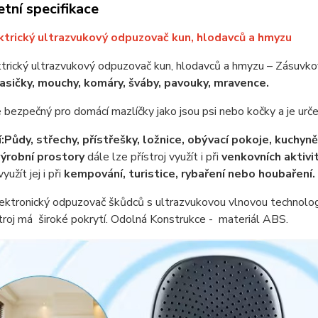
tní specifikace
trický ultrazvukový odpuzovač kun, hlodavců a hmyzu
trický ultrazvukový odpuzovač kun, hlodavců a hmyzu – Zásuvk
lasičky, mouchy, komáry, šváby, pavouky, mravence.
je bezpečný pro domácí mazlíčky jako jsou psi nebo kočky a je určen
:
Půdy, střechy, přístřešky, l
ožnice, obývací pokoje, kuchyně,
výrobní prostory
dále lze přístroj využít i při
venkovních aktivit
yužít jej i při
kempování, turistice, rybaření nebo houbaření.
ektronický odpuzovač škůdců s ultrazvukovou vlnovou technolog
roj má široké pokrytí.
Odolná Konstrukce
- materiál ABS.