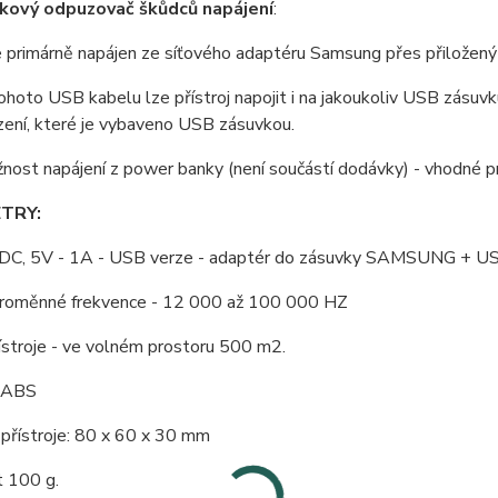
kový odpuzovač škůdců napájení
:
je primárně napájen ze síťového adaptéru Samsung přes přiložen
hoto USB kabelu lze přístroj napojit i na jakoukoliv USB zásuvku
ízení, které je vybaveno USB zásuvkou.
nost napájení z power banky (není součástí dodávky) - vhodné p
TRY:
 DC, 5V - 1A - USB verze - adaptér do zásuvky SAMSUNG + U
roměnné frekvence - 12 000 až 100 000 HZ
ístroje - ve volném prostoru 500 m2.
: ABS
přístroje: 80 x 60 x 30 mm
 100 g.