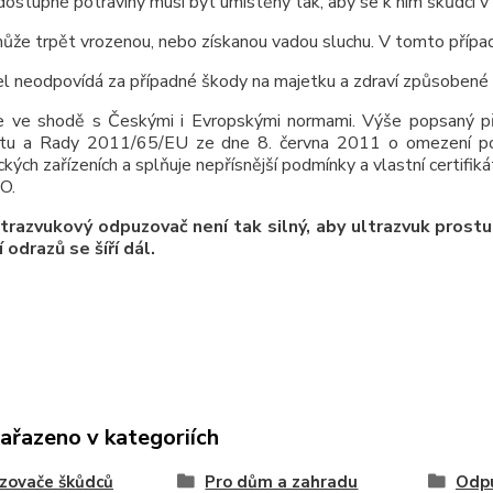
ostupné potraviny musí být umístěny tak, aby se k nim škůdci 
ůže trpět vrozenou, nebo získanou vadou sluchu. V tomto přípa
l neodpovídá za případné škody na majetku a zdraví způsobené 
 je ve shodě s Českými i Evropskými normami. Výše popsaný p
tu a Rady 2011/65/EU ze dne 8. června 2011 o omezení použ
ckých zařízeních a splňuje nepřísnější podmínky a vlastní certifiká
O.
trazvukový odpuzovač není tak silný, aby ultrazvuk prost
 odrazů se šíří dál.
zařazeno v kategoriích
zovače škůdců
Pro dům a zahradu
Odp