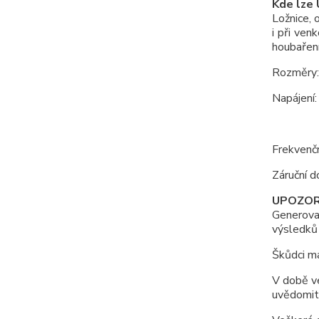
Kde lze
Ložnice, 
i při ven
houbařen
Rozměry:
Napájení
Frekvenč
Záruční 
UPOZOR
Generova
výsledků
Škůdci ma
V době ve
uvědomit,