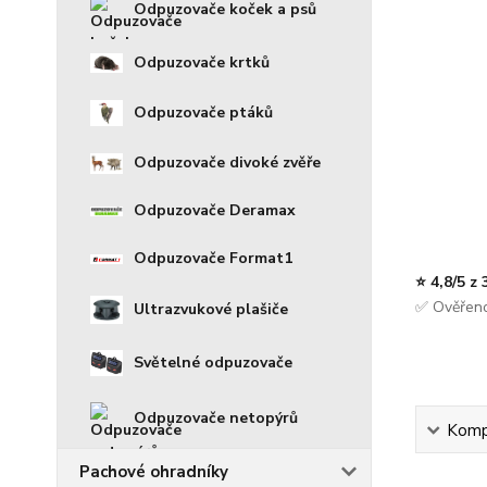
Odpuzovače koček a psů
Odpuzovače krtků
Odpuzovače ptáků
Odpuzovače divoké zvěře
Odpuzovače Deramax
Odpuzovače Format1
⭐ 4,8/5 z
✅ Ověřeno
Ultrazvukové plašiče
Světelné odpuzovače
Odpuzovače netopýrů
Kompl
Pachové ohradníky