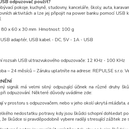
 USB odpuzovač použít?
obývací pokoje, kuchyně, studovny, kanceláře, školy, auta, karavany
kovních aktivitách a lze jej připojit na power banku pomocí USB ka
í.
 80 x 60 x 30 mm Hmotnost: 100 g
: USB adaptér, USB kabel -
DC, 5V - 1A - USB
ní rozsah USB ultrazvukového odpuzovače: 12 KHz - 100 KHz
doba – 24 měsíců – Záruku uplatníte na adrese: REPULSE s.r.o.
NĚNÍ
ný signál má velmi silný odpuzující účinek na různé druhy š
 při odpuzování. Některé důvody uvádíme zde:
jí v prostoru s odpuzovačem, nebo v jeho okolí ukrytá mláďata, 
lkého nedostatku potravy, kdy jsou škůdci schopní dohledat po
 že škůdce si pravděpodobně vybere raději stresující zážitek ze