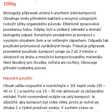
1000g
Biologický přípravek určený k urychlení zrání kompostů.
Obsahuje směs přírodních bakterií a enzymů schopných
rozložit látky organického původu. Efektivně zpracovává
posekanou trávu, štěpky, listí a veškerý zahradní a domácí
biologický odpad. Konečným produktem je kompost s
vysokým obsahem živin a se sníženým zápachem. Odpadá tak
používání průmyslově vyráběných hnojiv. Pokud je přípravek
pravidelně používán, kompost uzraje za 2 až 3 měsíce v
závislosti na druhu a množství kompostovaného materiálu.
Není škodlivý pro člověka, zvířata ani rostliny. Obnovuje
přírodní rozkladný proces.
Návod k použití
Obsah sáčku rozpusťte a rozmíchejte v 10l teplé vody (30 –
40 st. C ) a nechte cca 15 – 30 min aktivovat za občasného
míchání. Poté rovnoměrně rozlijte na celý kompost. Je
důležité, aby kompost byl stále vlhký, proto je nutné jej
zhruba 1 x týdně prolévat vodou. V suchém stavu se