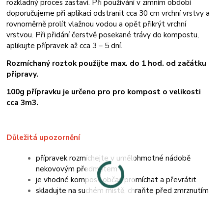
rozkladný proces zastaví. Při používání v zimním období
doporučujeme při aplikaci odstranit cca 30 cm vrchní vrstvy a
rovnoměrně prolít vlažnou vodou a opět přikrýt vrchní
vrstvou. Při přidání čerstvě posekané trávy do kompostu,
aplikujte přípravek až cca 3 – 5 dní.
Rozmíchaný roztok použijte max. do 1 hod. od začátku
přípravy.
100g přípravku je určeno pro pro kompost o velikosti
cca 3m3.
Důležitá upozornění
přípravek rozmíchejte v umělohmotné nádobě
nekovovým předmětem
je vhodné kompost občas promíchat a převrátit
skladujte na suchém místě, chraňte před zmrznutím