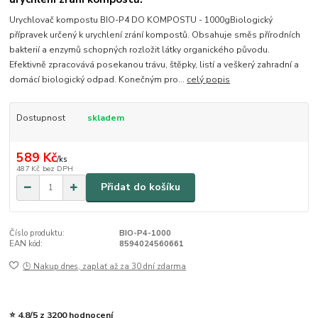
Urychlovač kompostu BIO-P4 DO KOMPOSTU - 1000gBiologický
přípravek určený k urychlení zrání kompostů. Obsahuje směs přírodních
bakterií a enzymů schopných rozložit látky organického původu.
Efektivně zpracovává posekanou trávu, štěpky, listí a veškerý zahradní a
domácí biologický odpad. Konečným pro...
celý popis
Dostupnost
skladem
589 Kč
/
ks
487 Kč
bez DPH
Přidat do košíku
Číslo produktu:
BIO-P4-1000
EAN kód:
8594024560661
🕒 Nakup dnes, zaplať až za 30 dní zdarma
⭐ 4,8/5 z 3200 hodnocení