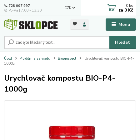
0
ks
📞 728 007 997
CZK
za
0 Kč
⏰ Po-Pá | 7:00 - 13:30 |
Menu
Hledat
Úvod
Pro dům a zahradu
Bioprospect
Urychlovač kompostu BIO-P4-
1000g
Urychlovač kompostu BIO-P4-
1000g