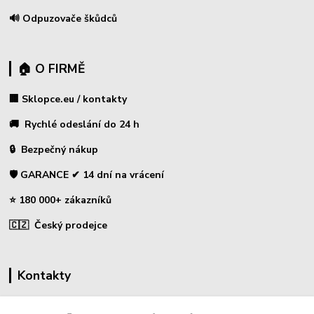
🔊 Odpuzovače škůdců
🏠 O FIRMĚ
🏢 Sklopce.eu / kontakty
🚚 Rychlé odeslání do 24 h
🔒 Bezpečný nákup
🛡️ GARANCE ✔ 14 dní na vrácení
⭐ 180 000+ zákazníků
🇨🇿 Český prodejce
Kontakty
☎ Sklopce - specializovaný obchod