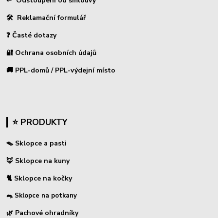
↩
Odstoupení od smlouvy
🛠 Reklamační formulář
❓ Časté dotazy
🔐 Ochrana osobních údajů
🚚 PPL-domů / PPL-výdejní místo
⭐ PRODUKTY
🪤 Sklopce a pasti
🦊 Sklopce na kuny
🐈 Sklopce na kočky
🐀 Sklopce na potkany
🌿 Pachové ohradníky