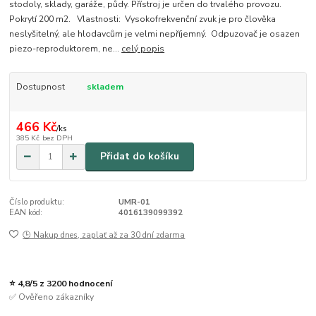
stodoly, sklady, garáže, půdy. Přístroj je určen do trvalého provozu.
Pokrytí 200 m2. Vlastnosti: Vysokofrekvenční zvuk je pro člověka
neslyšitelný, ale hlodavcům je velmi nepříjemný. Odpuzovač je osazen
piezo-reproduktorem, ne...
celý popis
Dostupnost
skladem
466 Kč
/
ks
385 Kč
bez DPH
Přidat do košíku
Číslo produktu:
UMR-01
EAN kód:
4016139099392
🕒 Nakup dnes, zaplať až za 30 dní zdarma
⭐ 4,8/5 z 3200 hodnocení
✅ Ověřeno zákazníky