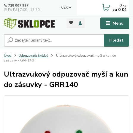
0
ks
📞 728 007 997
CZK
za
0 Kč
⏰ Po-Pá | 7:00 - 13:30 |
Menu
Hledat
Úvod
Odpuzovače škůdců
Ultrazvukový odpuzovač myší a kun do
zásuvky - GRR140
Ultrazvukový odpuzovač myší a kun
do zásuvky - GRR140