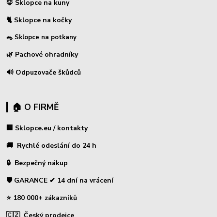
🦊 Sklopce na kuny
🐈 Sklopce na kočky
🐀 Sklopce na potkany
🌿 Pachové ohradníky
🔊 Odpuzovače škůdců
🏠 O FIRMĚ
🏢 Sklopce.eu / kontakty
🚚 Rychlé odeslání do 24 h
🔒 Bezpečný nákup
🛡️ GARANCE ✔ 14 dní na vrácení
⭐ 180 000+ zákazníků
🇨🇿 Český prodejce