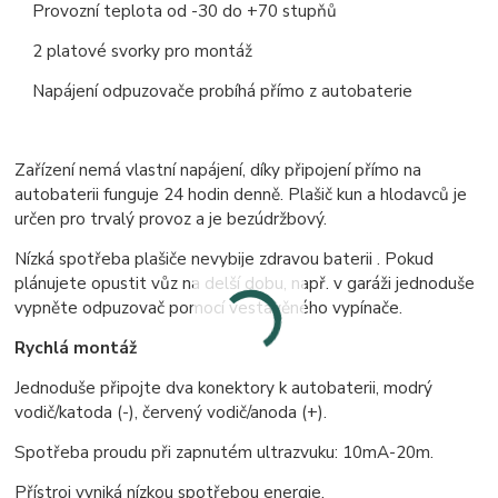
Provozní teplota od -30 do +70 stupňů
2 platové svorky pro montáž
Napájení odpuzovače probíhá přímo z autobaterie
Zařízení nemá vlastní napájení, díky připojení přímo na
autobaterii funguje 24 hodin denně. Plašič kun a hlodavců je
určen pro trvalý provoz a je bezúdržbový.
Nízká spotřeba plašiče nevybije zdravou baterii . Pokud
plánujete opustit vůz na delší dobu, např. v garáži jednoduše
vypněte odpuzovač pomocí vestavěného vypínače.
Rychlá montáž
Jednoduše připojte dva konektory k autobaterii, modrý
vodič/katoda (-), červený vodič/anoda (+).
Spotřeba proudu při zapnutém ultrazvuku: 10mA-20m.
Přístroj vyniká nízkou spotřebou energie.