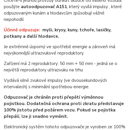
Chcete-li jednou provždy odradit škůdce od vašeho vozidla,
použijte
autoodpuzovač A151
, který vysílá impulsy , které
odpuzovaným kunám a hlodavcům způsobují vážné
nepohodlí.
Účinně odpuzuje:
myši, krysy, kuny, tchoře, lasičky,
potkany a další hlodavce.
Je extrémně úsporný ve spotřebě energie a zároveň má
nejvýkonnější ultrazvukové reproduktory.
Zařízení má 2 reproduktory: 50 mm + 50 mm - jedná se o
největší reproduktory ultrazvuku na trhu
Vydává silné zvukové impulsy (ve dvousekundových
intervalech) s minimální spotřebou energie.
Odpuzovač je chráněn proti přepětí výměnnou
pojistkou. Dodatečná ochrana proti zkratu představuje
100% jistotu před požárem vozu. Pokud se pojistka
přepálí, lze ji snadno vyměnit.
Elektronický systém tohoto odpuzovače je vyroben ze 100%