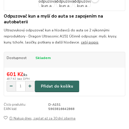
Odpuzovač kun a myší do auta se zapojením na
autobaterii
Ultrazvukový odpuzovač kun a hlodavců do auta se 2 výkonnými
reproduktory - Dragon Ultrasonic A151 Účinně odpuzuje: myši, krysy,
kuny, tchoře, lasičky, potkany a další hlodavce.
celý popis
Dostupnost
Skladem
601 Kč
/
ks
497 Kč
bez DPH
Přidat do košíku
Číslo produktu:
D-A151
EAN kód:
5903816642868
🕒 Nakup dnes, zaplať až za 30 dní zdarma