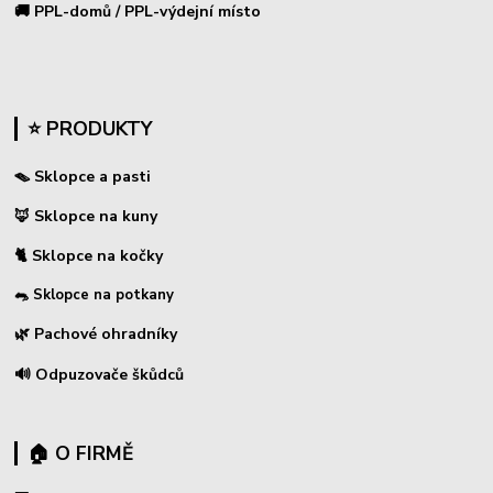
🚚 PPL-domů / PPL-výdejní místo
⭐ PRODUKTY
🪤 Sklopce a pasti
🦊 Sklopce na kuny
🐈 Sklopce na kočky
🐀 Sklopce na potkany
🌿 Pachové ohradníky
🔊 Odpuzovače škůdců
🏠 O FIRMĚ