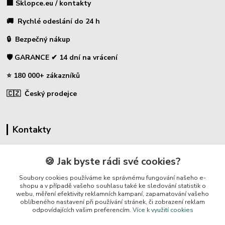
🏢 Sklopce.eu / kontakty
🚚 Rychlé odeslání do 24 h
🔒 Bezpečný nákup
🛡️ GARANCE ✔ 14 dní na vrácení
⭐ 180 000+ zákazníků
🇨🇿 Český prodejce
Kontakty
☎ Sklopce - specializovaný obchod
🍪 Jak byste rádi své cookies?
🛡️ Zákaznická podpora
Soubory cookies používáme ke správnému fungování našeho e-
📞 728 007 997
shopu a v případě vašeho souhlasu také ke sledování statistik o
webu, měření efektivity reklamních kampaní, zapamatování vašeho
⏰ Po-Pá | 7:00 - 13:30 |
oblíbeného nastavení při používání stránek, či zobrazení reklam
odpovídajících vašim preferencím.
Více k využití cookies
info@repulse.cz