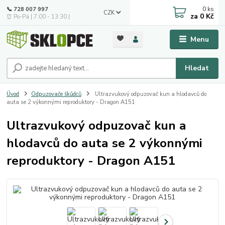
0
ks
📞 728 007 997
CZK
za
0 Kč
⏰ Po-Pá | 7:00 - 13:30 |
Menu
Hledat
Úvod
Odpuzovače škůdců
Ultrazvukový odpuzovač kun a hlodavců do
auta se 2 výkonnými reproduktory - Dragon A151
Ultrazvukový odpuzovač kun a
hlodavců do auta se 2 výkonnými
reproduktory - Dragon A151