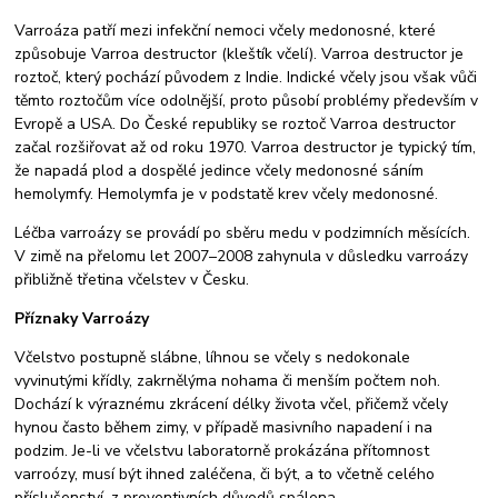
Varroáza patří mezi infekční nemoci včely medonosné, které
způsobuje Varroa destructor (kleštík včelí). Varroa destructor je
roztoč, který pochází původem z Indie. Indické včely jsou však vůči
těmto roztočům více odolnější, proto působí problémy především v
Evropě a USA. Do České republiky se roztoč Varroa destructor
začal rozšiřovat až od roku 1970. Varroa destructor je typický tím,
že napadá plod a dospělé jedince včely medonosné sáním
hemolymfy. Hemolymfa je v podstatě krev včely medonosné.
Léčba varroázy se provádí po sběru medu v podzimních měsících.
V zimě na přelomu let 2007–2008 zahynula v důsledku varroázy
přibližně třetina včelstev v Česku.
Příznaky Varroázy
Včelstvo postupně slábne, líhnou se včely s nedokonale
vyvinutými křídly, zakrnělýma nohama či menším počtem noh.
Dochází k výraznému zkrácení délky života včel, přičemž včely
hynou často během zimy, v případě masivního napadení i na
podzim. Je-li ve včelstvu laboratorně prokázána přítomnost
varroózy, musí být ihned zaléčena, či být, a to včetně celého
příslušenství, z preventivních důvodů spálena.