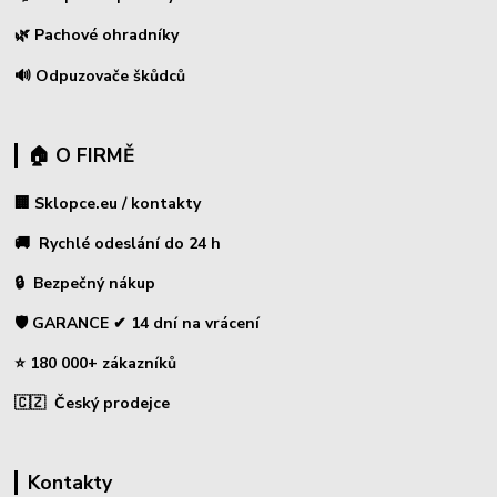
🌿 Pachové ohradníky
🔊 Odpuzovače škůdců
🏠 O FIRMĚ
🏢 Sklopce.eu / kontakty
🚚 Rychlé odeslání do 24 h
🔒 Bezpečný nákup
🛡️ GARANCE ✔ 14 dní na vrácení
⭐ 180 000+ zákazníků
🇨🇿 Český prodejce
Kontakty