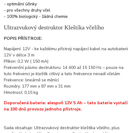
- optimální účinky
- pro všechny druhy včel
- 100% biologický - žádná chemie
Ultrazvukový destruktor Kleštíka včelího
POPIS PŘÍSTROJE:
Napájení: 12V - ke každému přístroji napájecí kabel na autobaterii
12V v délce 3 m
Příkon: 0,2 W ( 150 mA)
Frekvenční pásmo destruktoru: 14 400 až 15 150 Hz – pouze na
tuto frekvenci je kleštík citlivý a tato frekvence nevadí včelám
Frekvence: lineárně se měnící
Rozměry: 177 mm x 87 mm x 31 mm
Hmotnost: 0,15 kg
Doporučená baterie: alespoň 12V 5 Ah – tato baterie vystačí
na 100 dnů provozu jednoho přístroje.
Sada obsahuje: Ultrazvukový destruktor kleštíka včelího, plus