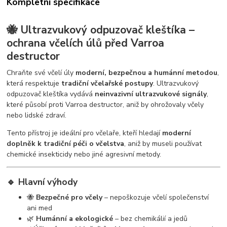
Kompletní specifikace
🐝 Ultrazvukový odpuzovač kleštíka –
ochrana včelích úlů před Varroa
destructor
Chraňte své včelí úly
moderní, bezpečnou a humánní metodou
,
která respektuje
tradiční včelařské postupy
. Ultrazvukový
odpuzovač kleštíka vydává
neinvazivní ultrazvukové signály
,
které působí proti Varroa destructor, aniž by ohrožovaly včely
nebo lidské zdraví.
Tento přístroj je ideální pro včelaře, kteří hledají
moderní
doplněk k tradiční péči o včelstva
, aniž by museli používat
chemické insekticidy nebo jiné agresivní metody.
🔹 Hlavní výhody
🐝
Bezpečné pro včely
– nepoškozuje včelí společenství
ani med
🌿
Humánní a ekologické
– bez chemikálií a jedů