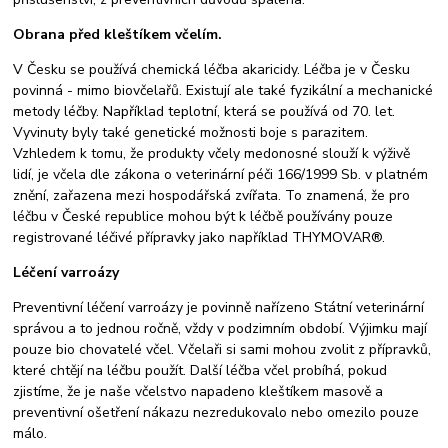
Obrana před kleštíkem včelím.
V Česku se používá chemická léčba akaricidy. Léčba je v Česku
povinná - mimo biovčelařů. Existují ale také fyzikální a mechanické
metody léčby. Například teplotní, která se používá od 70. let.
Vyvinuty byly také genetické možnosti boje s parazitem.
Vzhledem k tomu, že produkty včely medonosné slouží k výživě
lidí, je včela dle zákona o veterinární péči 166/1999 Sb. v platném
znění, zařazena mezi hospodářská zvířata. To znamená, že pro
léčbu v České republice mohou být k léčbě používány pouze
registrované léčivé přípravky jako například THYMOVAR®.
Léčení varroázy
Preventivní léčení varroázy je povinně nařízeno Státní veterinární
správou a to jednou ročně, vždy v podzimním období. Výjimku mají
pouze bio chovatelé včel. Včelaři si sami mohou zvolit z přípravků,
které chtějí na léčbu použít. Další léčba včel probíhá, pokud
zjistíme, že je naše včelstvo napadeno kleštíkem masově a
preventivní ošetření nákazu nezredukovalo nebo omezilo pouze
málo.