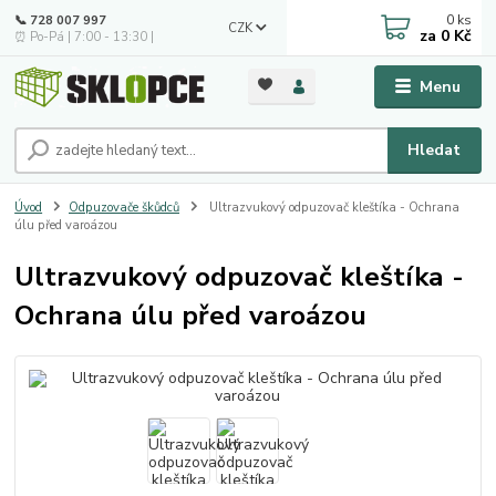
0
ks
📞 728 007 997
CZK
za
0 Kč
⏰ Po-Pá | 7:00 - 13:30 |
Menu
Hledat
Úvod
Odpuzovače škůdců
Ultrazvukový odpuzovač kleštíka - Ochrana
úlu před varoázou
Ultrazvukový odpuzovač kleštíka -
Ochrana úlu před varoázou