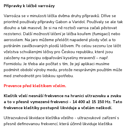
Přípravky k léčbě varroázy
Varroáza se v minulosti léčila dvěma druhy přípravků. Dříve se
prioritně používaly přípravky Gabon a Varidol. Používaly se ale tak
dlouho a tak masově, že si na ně roztoči varroa začali pěstovat
rezistenci. Další možností léčení je léčba kouřem (fumigací) nebo
aerosolem. Na jaro můžeme přeléčit napadené plody včel a to
potíráním zavíčkovaných plodů léčivem. Po celou sezonu lze léčit
včelstva schválenými léčivy pro Českou republiku, které jsou
založeny na principu odpařování kyseliny mravenčí – např.
Formidolu. Je třeba ale počítat s tím, že její aplikaci musíme
podmínit období výroby medu, protože nesprávným použitím může
med znehodnotit pro lidskou spotřebu.
Prevence před kleštíkem včelím.
Kleštík včelí nesnáší frekvence na hranici ultrazvuku a zvuku
a to v přesně vymezené frekvenci - 14 400 až 15 150 Hz. Tato
frekvence kleštíky postupně likviduje a včelám neškodí.
Ultrazvuková likvidace kleštíka včelího - ultrazvukové zařízení s
přesně definovanou frekvencí, která účinně likviduje kleštíka