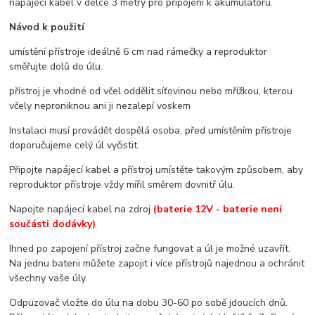
napájecí kabel v délce 3 metry pro připojení k akumulátoru.
Návod k použití
umístění přístroje ideálně 6 cm nad rámečky a reproduktor
směřujte dolů do úlu.
přístroj je vhodné od včel oddělit síťovinou nebo mřížkou, kterou
včely neproniknou ani ji nezalepí voskem
Instalaci musí provádět dospělá osoba, před umístěním přístroje
doporučujeme celý úl vyčistit.
Připojte napájecí kabel a přístroj umístěte takovým způsobem, aby
reproduktor přístroje vždy mířil směrem dovnitř úlu.
Napojte napájecí kabel na zdroj
(baterie 12V - baterie není
součásti dodávky)
Ihned po zapojení přístroj začne fungovat a úl je možné uzavřít.
Na jednu baterii můžete zapojit i více přístrojů najednou a ochránit
všechny vaše úly.
Odpuzovač vložte do úlu na dobu 30-60 po sobě jdoucích dnů.