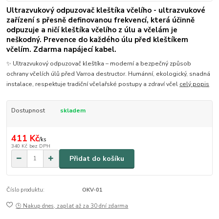
Ultrazvukový odpuzovač kleštíka včelího - ultrazvukové
zařízení s přesně definovanou frekvencí, která účinně
odpuzuje a ničí kleštíka včelího z úlu a včelám je
neškodný. Prevence do každého úlu před kleštíkem
včelím. Zdarma napájecí kabel.
✨ Ultrazvukový odpuzovač kleštíka – moderní a bezpečný způsob
ochrany včelích úlů před Varroa destructor. Humánní, ekologický, snadná
instalace, respektuje tradiční včelařské postupy a zdraví včel
celý popis
Dostupnost
skladem
411 Kč
/
ks
340 Kč
bez DPH
Přidat do košíku
Číslo produktu:
OKV-01
🕒 Nakup dnes, zaplať až za 30 dní zdarma