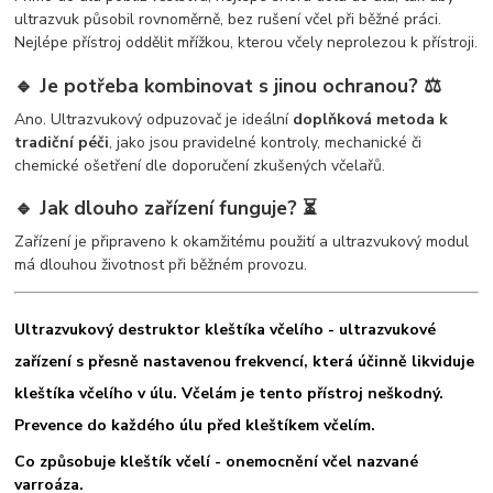
ultrazvuk působil rovnoměrně, bez rušení včel při běžné práci.
Nejlépe přístroj oddělit mřížkou, kterou včely neprolezou k přístroji.
🔹 Je potřeba kombinovat s jinou ochranou? ⚖️
Ano. Ultrazvukový odpuzovač je ideální
doplňková metoda k
tradiční péči
, jako jsou pravidelné kontroly, mechanické či
chemické ošetření dle doporučení zkušených včelařů.
🔹 Jak dlouho zařízení funguje? ⏳
Zařízení je připraveno k okamžitému použití a ultrazvukový modul
má dlouhou životnost při běžném provozu.
Ultrazvukový destruktor kleštíka včelího - ultrazvukové
zařízení s přesně nastavenou frekvencí, která účinně likviduje
kleštíka včelího v úlu. Včelám je tento přístroj neškodný.
Prevence do každého úlu před kleštíkem včelím.
Co způsobuje kleštík včelí - onemocnění včel nazvané
varroáza.