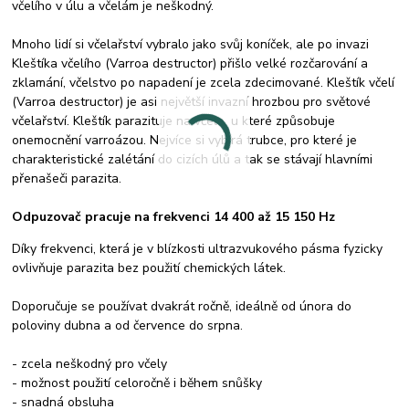
včelího v úlu a včelám je neškodný.
Mnoho lidí si včelařství vybralo jako svůj koníček, ale po invazi
Kleštíka včelího (Varroa destructor) přišlo velké rozčarování a
zklamání, včelstvo po napadení je zcela zdecimované. Kleštík včelí
(Varroa destructor) je asi největší invazní hrozbou pro světové
včelařství. Kleštík parazituje na včele, u které způsobuje
onemocnění varroázou. Nejvíce si vybírá trubce, pro které je
charakteristické zalétání do cizích úlů a tak se stávají hlavními
přenašeči parazita.
Odpuzovač pracuje na frekvenci 14 400 až 15 150 Hz
Díky frekvenci, která je v blízkosti ultrazvukového pásma fyzicky
ovlivňuje parazita bez použití chemických látek.
Doporučuje se používat dvakrát ročně, ideálně od února do
poloviny dubna a od července do srpna.
- zcela neškodný pro včely
- možnost použití celoročně i během snůšky
- snadná obsluha