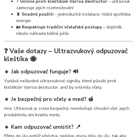
⚡
Účinné proti kleštíkům Varroa destructor
– ultrazvuk
zamezuje jejich rozmnožování
🔋
Snadné použití
– jednoduchá instalace, nízká spotřeba
energie
🏡
Respektuje tradiční včelařské postupy
– doplněk,
nikoliv náhrada běžné péče
❓ Vaše dotazy – Ultrazvukový odpuzovač
kleštíka 🐝
🔹 Jak odpuzovač funguje? 🔊
Vydává neškodné ultrazvukové signály, které působí proti
kleštíkům Varroa destructor, aniž by ovlivnily včely.
🔹 Je bezpečný pro včely a med? 🍯
Ano. Ultrazvuk je zcela bezpečný, neovlivňuje chování včel, jejich
produktivitu ani kvalitu medu.
🔹 Kam odpuzovač umístit? 📍
Přímo do úlu poblíž včelstva, nejlépe shora dolu do úlu, tak aby