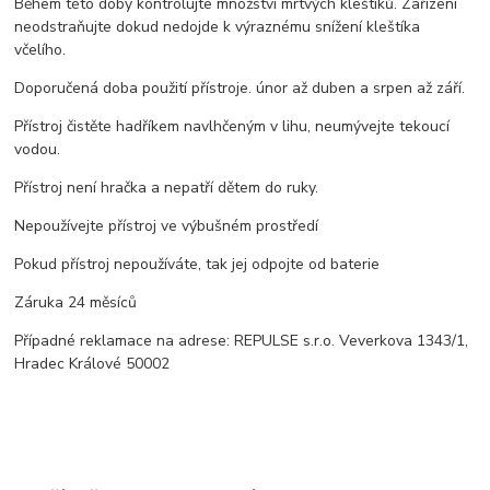
Během této doby kontrolujte množství mrtvých kleštíků. Zařízení
neodstraňujte dokud nedojde k výraznému snížení kleštíka
včelího.
Doporučená doba použití přístroje. únor až duben a srpen až září.
Přístroj čistěte hadříkem navlhčeným v lihu, neumývejte tekoucí
vodou.
Přístroj není hračka a nepatří dětem do ruky.
Nepoužívejte přístroj ve výbušném prostředí
Pokud přístroj nepoužíváte, tak jej odpojte od baterie
Záruka 24 měsíců
Případné reklamace na adrese: REPULSE s.r.o. Veverkova 1343/1,
Hradec Králové 50002