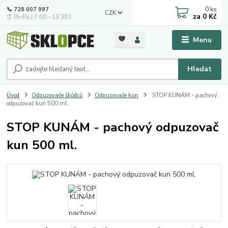
0
ks
📞 728 007 997
CZK
za
0 Kč
⏰ Po-Pá | 7:00 - 13:30 |
Menu
Hledat
Úvod
Odpuzovače škůdců
Odpuzovače kun
STOP KUNÁM - pachový
odpuzovač kun 500 ml.
STOP KUNÁM - pachový odpuzovač
kun 500 ml.