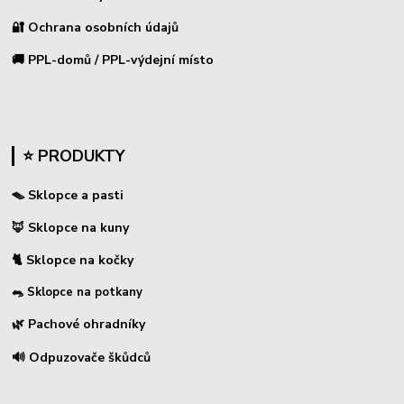
🔐 Ochrana osobních údajů
🚚 PPL-domů / PPL-výdejní místo
⭐ PRODUKTY
🪤 Sklopce a pasti
🦊 Sklopce na kuny
🐈 Sklopce na kočky
🐀 Sklopce na potkany
🌿 Pachové ohradníky
🔊 Odpuzovače škůdců