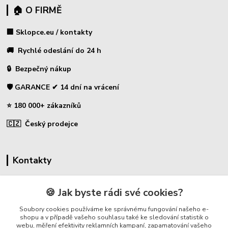
🏠 O FIRMĚ
🏢 Sklopce.eu / kontakty
🚚 Rychlé odeslání do 24 h
🔒 Bezpečný nákup
🛡️ GARANCE ✔ 14 dní na vrácení
⭐ 180 000+ zákazníků
🇨🇿 Český prodejce
Kontakty
☎ Sklopce - specializovaný obchod
🍪 Jak byste rádi své cookies?
🛡️ Zákaznická podpora
Soubory cookies používáme ke správnému fungování našeho e-
📞 728 007 997
shopu a v případě vašeho souhlasu také ke sledování statistik o
webu, měření efektivity reklamních kampaní, zapamatování vašeho
⏰ Po-Pá | 7:00 - 13:30 |