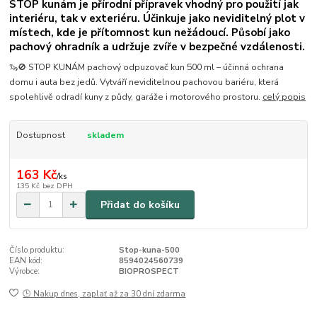
STOP kunám je přírodní přípravek vhodný pro použití jak
interiéru, tak v exteriéru. Účinkuje jako neviditelný plot v
místech, kde je přítomnost kun nežádoucí. Působí jako
pachový ohradník a udržuje zvíře v bezpečné vzdálenosti.
🦦🚫 STOP KUNÁM pachový odpuzovač kun 500 ml – účinná ochrana
domu i auta bez jedů. Vytváří neviditelnou pachovou bariéru, která
spolehlivě odradí kuny z půdy, garáže i motorového prostoru.
celý popis
Dostupnost
skladem
163 Kč
/
ks
135 Kč
bez DPH
Přidat do košíku
Číslo produktu:
Stop-kuna-500
EAN kód:
8594024560739
Výrobce:
BIOPROSPECT
🕒 Nakup dnes, zaplať až za 30 dní zdarma