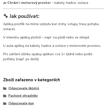
🚗
Chrání i motorový prostor
– kabely, hadice, izolace
🔧 Jak používat:
Aplikuj postřik na místa výskytu kun (rohy, vstupy, trasy pohybu,
izolace).
V interiéru aplikuj plošně – např. na půdě nebo ve sklepě.
U auta aplikuj na kabely, hadice a izolace v motorovém prostoru.
Pro udržení účinku opakuj aplikaci cca 1× týdně nebo podle
potřeby (např. po dešti).
Zboží zařazeno v kategoriích
Odpuzovače škůdců
Pachové ohradníky
Odpuzovače kun