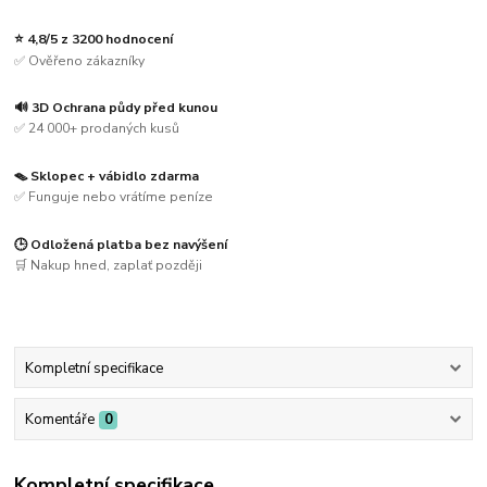
⭐ 4,8/5 z 3200 hodnocení
✅ Ověřeno zákazníky
🔊 3D Ochrana půdy před kunou
✅ 24 000+ prodaných kusů
🪤 Sklopec + vábidlo zdarma
✅ Funguje nebo vrátíme peníze
🕒 Odložená platba bez navýšení
🛒 Nakup hned, zaplať později
Kompletní specifikace
Komentáře
0
Kompletní specifikace