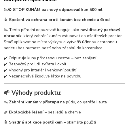
🦦🚫
STOP KUNÁM pachový odpuzovač kun 500 ml
🧴
Spolehlivá ochrana proti kunám bez chemie a škod
🦦 Tento přírodní odpuzovač funguje jako
neviditelný pachový
ohradník
, který zabrání kunám vstupovat do ošetřených prostor.
Stačí aplikovat na místa výskytu a vytvoříš účinnou ochrannou
bariéru bez nutnosti pastí nebo zásahů do konstrukce.
✔️ Odpuzuje kuny přirozenou cestou – bez zabíjení
✔️ Bezpečný pro lidi, zvířata i okolí
✔️ Vhodný pro interiér i venkovní použití
✔️ Nezanechává škodlivé látky na povrchu
🌱 Výhody produktu:
🦦
Zabrání kunám v přístupu
na půdu, do garáže i auta
🌿
Ekologické řešení
– bez jedů a chemie
🧴
Snadná aplikace postřikem
– okamžité použití