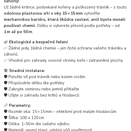
záhony!
Už žádné krtince, podsekané kořeny a poškozený trávník – s touto
odolnou plastovou sítí s oky 15 × 15 mm
vytvoříte
mechanickou bariéru, která škůdce zastaví, aniž byste museli
používat chemii
. Délku si vyberete přesně podle potřeby – od
1 m až po 50 m
.
🌿
Ekologické a bezpečné řešení
✅ Žádné jedy, žádná chemie – jen čistá ochrana vašeho trávníku a
záhonů.
✅ Vhodné pro zahrady, ovocné stromy, keře i zatravněné plochy.
🛠️
Snadná instalace:
🛡️ Položte síť pod trávník nebo kolem rostlin
🛡️ Přizpůsobte délku dle potřeby
🛡️ Zakryjte zeminou nebo jemně přitlačte
🛡️ Užijte si zahradu bez krtků a hlodavců
📏
Parametry:
🛡️ Rozměr oka: 15 × 15 mm – efektivní proti malým hlodavcům
🛡️ Šířka: 100 x 120 cm
🛡️ Délka: 1–50 m dle vašeho výběru
🛡️ Materiál: pevný plast, odolný vůči povětrnosti