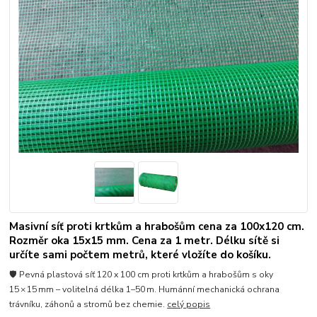
Masivní síť proti krtkům a hrabošům cena za 100x120 cm.
Rozměr oka 15x15 mm. Cena za 1 metr. Délku sítě si
určíte sami počtem metrů, které vložíte do košíku.
🛡️ Pevná plastová síť 120 x 100 cm proti krtkům a hrabošům s oky
15 × 15 mm – volitelná délka 1–50 m. Humánní mechanická ochrana
trávníku, záhonů a stromů bez chemie.
celý popis