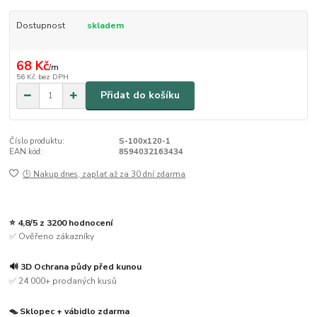
Dostupnost
skladem
68 Kč
/
m
56 Kč
bez DPH
Přidat do košíku
Číslo produktu:
S-100x120-1
EAN kód:
8594032163434
🕒 Nakup dnes, zaplať až za 30 dní zdarma
⭐ 4,8/5 z 3200 hodnocení
✅ Ověřeno zákazníky
🔊 3D Ochrana půdy před kunou
✅ 24 000+ prodaných kusů
🪤 Sklopec + vábidlo zdarma