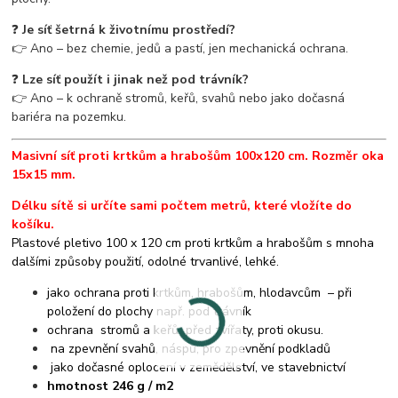
❓
Je síť šetrná k životnímu prostředí?
👉 Ano – bez chemie, jedů a pastí, jen mechanická ochrana.
❓
Lze síť použít i jinak než pod trávník?
👉 Ano – k ochraně stromů, keřů, svahů nebo jako dočasná
bariéra na pozemku.
Masivní síť proti krtkům a hrabošům 100x120 cm. Rozměr oka
15x15 mm.
Délku sítě si určíte sami počtem metrů, které vložíte do
košíku.
Plastové pletivo 100 x 120 cm proti krtkům a hrabošům s mnoha
dalšími způsoby použití, odolné trvanlivé, lehké.
jako ochrana proti krtkům, hrabošům, hlodavcům – při
položení do plochy např. pod trávník
ochrana stromů a keřů před zvířaty, proti okusu.
na zpevnění svahů, náspů, pro zpevnění podkladů
jako dočasné oplocení v zemědělství, ve stavebnictví
hmotnost 246 g / m2