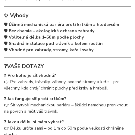
✨
Výhody
🛡️
Účinná mechanická bariéra proti krtkům a hlodavcům
🛡️
Bez chemie – ekologická ochrana zahrady
🛡️
Volitelná délka 1–50 m podle plochy
🛡️
Snadná instalace pod trávník a kolem rostlin
🛡️
Vhodné pro zahrady, stromy, keře i svahy
❓
VAŠE DOTAZY
❓
Pro koho je síť vhodná?
👉 Pro zahrady, trávníky, záhony, ovocné stromy a keře – pro
všechny, kdo chtějí chránit plochy před krtky a hraboši.
❓
Jak funguje síť proti krtkům?
👉 Síť vytvoří mechanickou bariéru – škůdci nemohou proniknout
na povrch a ničit váš trávník.
❓
Jakou délku si mám vybrat?
👉 Délku určíte sami – od 1 m do 50 m podle velikosti chráněné
plochy.