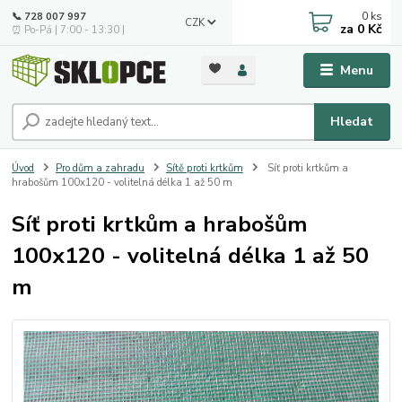
0
ks
📞 728 007 997
CZK
za
0 Kč
⏰ Po-Pá | 7:00 - 13:30 |
Menu
Hledat
Úvod
Pro dům a zahradu
Sítě proti krtkům
Síť proti krtkům a
hrabošům 100x120 - volitelná délka 1 až 50 m
Síť proti krtkům a hrabošům
100x120 - volitelná délka 1 až 50
m