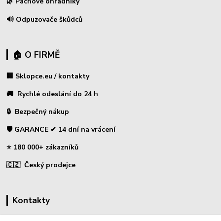
🌿 Pachové ohradníky
🔊 Odpuzovače škůdců
🏠 O FIRMĚ
🏢 Sklopce.eu / kontakty
🚚 Rychlé odeslání do 24 h
🔒 Bezpečný nákup
🛡️ GARANCE ✔ 14 dní na vrácení
⭐ 180 000+ zákazníků
🇨🇿 Český prodejce
Kontakty