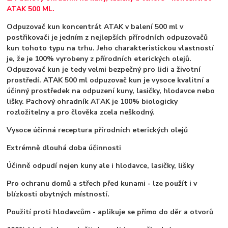
ATAK 500 ML.
Odpuzovač kun koncentrát
ATAK
v balení 500 ml v
postřikovači je jedním z nejlepších přírodních odpuzovačů
kun tohoto typu na trhu. Jeho charakteristickou vlastností
je, že je 100% vyrobeny z přírodních eterických olejů.
Odpuzovač kun je tedy velmi bezpečný pro lidi a životní
prostředí.
ATAK 500 ml
odpuzovač kun je vysoce kvalitní a
účinný prostředek na odpuzení
kuny, lasičky, hlodavce nebo
lišky.
Pachový ohradník ATAK je 100% biologicky
rozložitelny a pro člověka zcela neškodný.
Vysoce účinná receptura přírodních eterických olejů
Extrémně dlouhá doba účinnosti
Účinně odpudí nejen kuny ale i hlodavce, lasičky, lišky
Pro ochranu domů a střech před kunami - lze použít i v
blízkosti obytných místností.
Použití proti hlodavcům - aplikuje se přímo do děr a otvorů