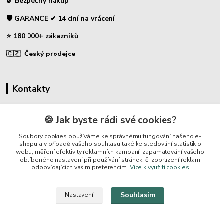
🔒 Bezpečný nákup
🛡️ GARANCE ✔ 14 dní na vrácení
⭐ 180 000+ zákazníků
🇨🇿 Český prodejce
Kontakty
☎ Sklopce - specializovaný obchod
🍪 Jak byste rádi své cookies?
🛡️ Zákaznická podpora
Soubory cookies používáme ke správnému fungování našeho e-
📞 728 007 997
shopu a v případě vašeho souhlasu také ke sledování statistik o
webu, měření efektivity reklamních kampaní, zapamatování vašeho
⏰ Po-Pá | 7:00 - 13:30 |
oblíbeného nastavení při používání stránek, či zobrazení reklam
odpovídajících vašim preferencím.
Více k využití cookies
info@repulse.cz
Souhlasím
Nastavení