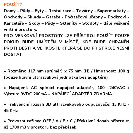
POUŽÍT?
Domy – Půdy – Byty – Restaurace – Továrny – Supermarkety –
Obchody – Sklady – Garáže - Počítačové učebny – Podkroví -
Kanceláře – Školy – Půdy – Skleníky – Stodoly - dále veškeré
vnitřní prostory.
PRO VENKOVNÍ PROSTORY LZE PŘÍSTROJ POUŽÍT POUZE
POKUD BUDE UMÍSTĚN V MÍSTĚ, KDE BUDE CHRÁNĚN
PROTI DEŠTI A VLHKOSTI, KTERÁ SE DO PŘÍSTROJE NESMÍ
DOSTAT
• Rozměry: 117 mm (průměr) x 75 mm (H) / Hmotnost: 100 g
(pouze hlavní ultrazvuková jednotka bez adaptéru)
• Napájení: AC spínací napájecí adaptér, 100 -240VAC /
Výstup: 9VDC 200mA – NAPÁJECÍ ADAPTÉR ZDARMA
• Frekvenční rozsah 3D ultrazvukového odpuzovače: 13 KHz -
45 KHz
• Provozní režimy: OFF / A / B / C / Efektivní dosah přístroje:
až 1700 m3 v prostoru bez překážek.