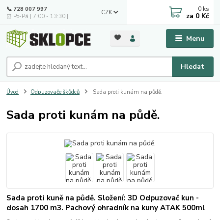
0
ks
📞 728 007 997
CZK
za
0 Kč
⏰ Po-Pá | 7:00 - 13:30 |
Menu
Hledat
Úvod
Odpuzovače škůdců
Sada proti kunám na půdě.
Sada proti kunám na půdě.
Sada proti kuně na půdě. Složení: 3D Odpuzovač kun -
dosah 1700 m3. Pachový ohradník na kuny ATAK 500ml