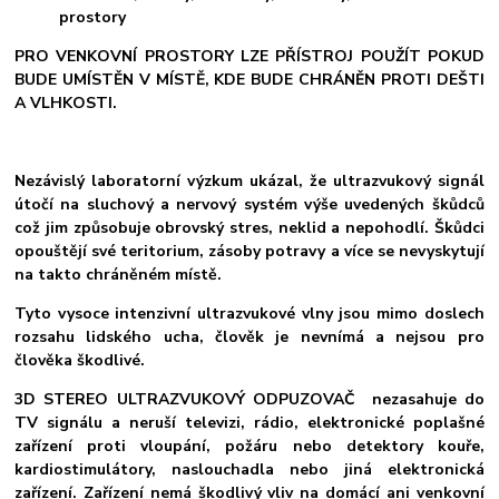
prostory
PRO VENKOVNÍ PROSTORY LZE PŘÍSTROJ POUŽÍT POKUD
BUDE UMÍSTĚN V MÍSTĚ, KDE BUDE CHRÁNĚN PROTI DEŠTI
A VLHKOSTI.
Nezávislý laboratorní výzkum ukázal, že ultrazvukový signál
útočí na sluchový a nervový systém výše uvedených škůdců
což jim způsobuje obrovský stres, neklid a nepohodlí. Škůdci
opouštějí své teritorium, zásoby potravy a více se nevyskytují
na takto chráněném místě.
Tyto vysoce intenzivní ultrazvukové vlny jsou mimo doslech
rozsahu lidského ucha, člověk je nevnímá a nejsou pro
člověka škodlivé.
3D STEREO ULTRAZVUKOVÝ ODPUZOVAČ nezasahuje do
TV signálu a neruší televizi, rádio, elektronické poplašné
zařízení proti vloupání, požáru nebo detektory kouře,
kardiostimulátory, naslouchadla nebo jiná elektronická
zařízení. Zařízení nemá škodlivý vliv na domácí ani venkovní