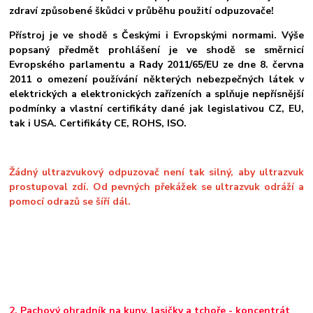
zdraví způsobené škůdci v průběhu použití odpuzovače!
Přístroj je ve shodě s Českými i Evropskými normami. Výše
popsaný předmět prohlášení je ve shodě se směrnicí
Evropského parlamentu a Rady 2011/65/EU ze dne 8. června
2011 o omezení používání některých nebezpečných látek v
elektrických a elektronických zařízeních a splňuje nepřísnější
podmínky a vlastní certifikáty dané jak legislativou CZ, EU,
tak i USA. Certifikáty CE, ROHS, ISO.
Žádný ultrazvukový odpuzovač není tak silný, aby ultrazvuk
prostupoval zdí. Od pevných překážek se ultrazvuk odráží a
pomocí odrazů se šíří dál.
2. Pachový ohradník na kuny, lasičky a tchoře - koncentrát