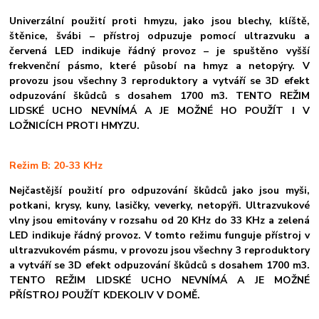
U
niverzální použití proti hmyzu, jako jsou blechy, klíště,
štěnice, švábi – přístroj odpuzuje pomocí ultrazvuku a
červená LED indikuje řádný provoz – je spuštěno vyšší
frekvenční pásmo, které působí na hmyz a netopýry. V
provozu jsou všechny 3 reproduktory a vytváří se 3D efekt
odpuzování škůdců s dosahem 1700 m3. TENTO REŽIM
LIDSKÉ UCHO NEVNÍMÁ A JE MOŽNÉ HO POUŽÍT I V
LOŽNICÍCH PROTI HMYZU.
Režim B: 20-33 KHz
Nejčastější použití pro odpuzování škůdců jako jsou myši,
potkani, krysy, kuny, lasičky, veverky, netopýři. Ultrazvukové
vlny jsou emitovány v rozsahu od 20 KHz do 33 KHz a zelená
LED indikuje řádný provoz. V tomto režimu funguje přístroj v
ultrazvukovém pásmu, v provozu jsou všechny 3 reproduktory
a vytváří se 3D efekt odpuzování škůdců s dosahem 1700 m3.
TENTO REŽIM LIDSKÉ UCHO NEVNÍMÁ A JE MOŽNÉ
PŘÍSTROJ POUŽÍT KDEKOLIV V DOMĚ.