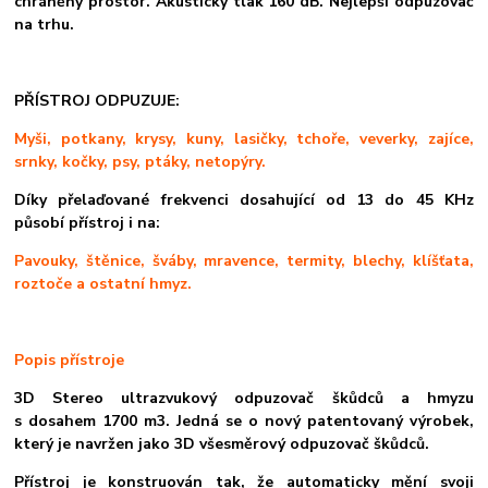
chráněný prostor. Akustický tlak 160 dB. Nejlepší odpuzovač
na trhu.
PŘÍSTROJ ODPUZUJE:
Myši, potkany, krysy, kuny, lasičky, tchoře, veverky, zajíce,
srnky, kočky, psy, ptáky, netopýry.
Díky přelaďované frekvenci dosahující od 13 do 45 KHz
působí přístroj i na:
Pavouky, štěnice, šváby, mravence, termity, blechy, klíšťata,
roztoče a ostatní hmyz.
Popis přístroje
3D Stereo ultrazvukový odpuzovač škůdců a hmyzu
s dosahem 1700 m3. Jedná se o nový patentovaný výrobek,
který je navržen jako 3D všesměrový odpuzovač škůdců.
Přístroj je konstruován tak, že automaticky mění svoji