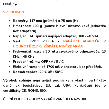
rostliny.
SPECIFIKACE
Rozměry: 117 mm (průměr) x 75 mm (H)
Hmotnost: 100 g (pouze hlavní ultrazvuková jednotka
bez adaptéru)
Napájení: AC spínací napájecí adaptér, 100 -240VAC
Výstup: 9VDC 200mA –
NAPÁJECÍ ADAPTÉR V
HODNOTĚ 217 Kč ZÍSKÁTE NYNÍ ZDARMA
Frekvenční rozsah 3D ultrazvukového odpuzovače: 13
KHz - 45 KHz
Provozní režimy: OFF / A / B / C
Efektivní rozsah: až 1700 m3 v prostoru bez překážek.
Rozsah teplot -20°C až +50°C
Výrobek splňuje nepřísnější podmínky a vlastní certifikáty
dané jak legislativou EU, tak USA, konkrétně jde o
certifikáty CE, ROHS, ISO.
ČELNÍ POHLED - ÚHLY VYZAŘOVÁNÍ ULTRAZVUKU: