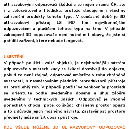
ultrazvukovými odpuzovači škůdců a to nejen v rámci ČR, ale
i z celosvětového hlediska, protože sledujeme i všechny
zahraniční produkty tohoto typu. V současné době je 3D
ultrazvukový přístroj LS 967 tím nejvýkonnějším
odpuzovačem a plašičem tohoto typu na trhu. V případě
zakoupení 3D odpuzovače není nutné mít obavy, že jste si
pořídili zařízení, které nebude fungovat.
UMÍSTĚNÍ
V případě použití uvnitř objektů, je nejvhodnější umístění
odpuzovače v místech kudy se škůdci dostávají do objektu,
pokud to není zřejmé, odpuzovač umístěte v rohu chráněné
místnosti, s nasměrováním předních reproduktorů přístroje
na protilehlý roh. V případě použití ve venkovním prostředí
se orientujte podle uvedeného dosahu a úhlu záběru
uvedeného v technických údajích. Odpuzovač je vhodné
ponechat v chodu i poté, co škůdci chráněný prostor opustí
a to z důvodu jejich možného návratu. Zastavěnost prostoru
předměty může snížit dosah přístroje.
KDE VŠUDE MŮŽEME 3D ULTRAZVUKOVÝ ODPUZOVAČ