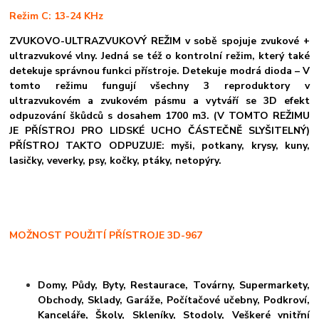
Režim C: 13-24 KHz
ZVUKOVO-ULTRAZVUKOVÝ REŽIM v sobě spojuje zvukové +
ultrazvukové vlny. Jedná se též o kontrolní režim, který také
detekuje správnou funkci přístroje. Detekuje modrá dioda – V
tomto režimu fungují všechny 3 reproduktory v
ultrazvukovém a zvukovém pásmu a vytváří se 3D efekt
odpuzování škůdců s dosahem 1700 m3. (V TOMTO REŽIMU
JE PŘÍSTROJ PRO LIDSKÉ UCHO ČÁSTEČNĚ SLYŠITELNÝ)
PŘÍSTROJ TAKTO ODPUZUJE: myši, potkany, krysy, kuny,
lasičky, veverky, psy, kočky, ptáky, netopýry.
MOŽNOST POUŽITÍ PŘÍSTROJE 3D-967
Domy,
Půdy,
Byty,
Restaurace,
Továrny,
Supermarkety,
Obchody,
Sklady,
Garáže,
Počítačové učebny,
Podkroví,
Kanceláře,
Školy,
Skleníky,
Stodoly,
Veškeré vnitřní