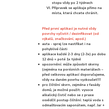
stopu vždy po 2 týdnech
Přípravek se aplikuje přímo na
místa, která chcete chránit.
Před první aplikací je nutné vždy
povrchy vyčistit / dezinfikovat (od
výkalů, značkování, apod.)
auta - sprej lze nastříkat i na
pohyblivé části
aplikace každé 2-3 dny (2-3x) po dobu
12 dnů = poté 1x týdně
upozornění: může způsobit skvrny
(zejména na porézních materiálech –
před celkovou aplikací doporučujeme,
vždy na daném povrhu vyzkoušet!!!!
pro čištění skvrn, zejména z fasády
domů, je možné použít: vysoce
alkalický čistič nebo se z praxe
osvědčil postup čištění: teplá voda s
odmašťovacím saponátem, např. Jar +