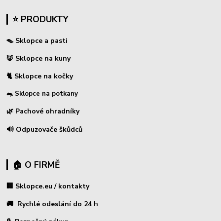
⭐ PRODUKTY
🪤 Sklopce a pasti
🦊 Sklopce na kuny
🐈 Sklopce na kočky
🐀 Sklopce na potkany
🌿 Pachové ohradníky
🔊 Odpuzovače škůdců
🏠 O FIRMĚ
🏢 Sklopce.eu / kontakty
🚚 Rychlé odeslání do 24 h