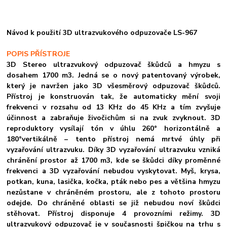
Návod k použití 3D ultrazvukového odpuzovače LS-967
POPIS PŘÍSTROJE
3D Stereo ultrazvukový odpuzovač škůdců a hmyzu s
dosahem 1700 m3. Jedná se o nový patentovaný výrobek,
který je navržen jako 3D všesměrový odpuzovač škůdců.
Přístroj je konstruován tak, že automaticky mění svoji
frekvenci v rozsahu od 13 KHz do 45 KHz a tím zvyšuje
účinnost a zabraňuje živočichům si na zvuk zvyknout. 3D
reproduktory vysílají tón v úhlu 260° horizontálně a
180°vertikálně – tento přístroj nemá mrtvé úhly při
vyzařování ultrazvuku. Díky 3D vyzařování ultrazvuku vzniká
chránění prostor až 1700 m3, kde se škůdci díky proměnné
frekvenci a 3D vyzařování nebudou vyskytovat. Myš, krysa,
potkan, kuna, lasička, kočka, pták nebo pes a většina hmyzu
nezůstane v chráněném prostoru, ale z tohoto prostoru
odejde. Do chráněné oblasti se již nebudou noví škůdci
stěhovat. Přístroj disponuje 4 provozními režimy. 3D
ultrazvukový odpuzovač je v současnosti špičkou na trhu s