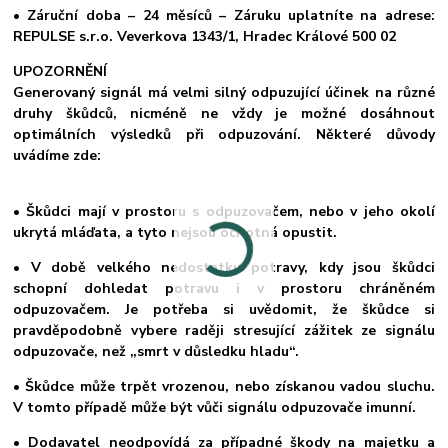
• Záruční doba – 24 měsíců – Záruku uplatníte na adrese:
REPULSE s.r.o. Veverkova 1343/1, Hradec Králové 500 02
UPOZORNĚNÍ
Generovaný signál má velmi silný odpuzující účinek na různé
druhy škůdců, nicméně ne vždy je možné dosáhnout
optimálních výsledků při odpuzování. Některé důvody
uvádíme zde:
• Škůdci mají v prostoru s odpuzovačem, nebo v jeho okolí
ukrytá mláďata, a tyto nejsou ochotná opustit.
• V době velkého nedostatku potravy, kdy jsou škůdci
schopní dohledat potravu i v prostoru chráněném
odpuzovačem. Je potřeba si uvědomit, že škůdce si
pravděpodobně vybere raději stresující zážitek ze signálu
odpuzovače, než „smrt v důsledku hladu“.
• Škůdce může trpět vrozenou, nebo získanou vadou sluchu.
V tomto případě může být vůči signálu odpuzovače imunní.
• Dodavatel neodpovídá za případné škody na majetku a