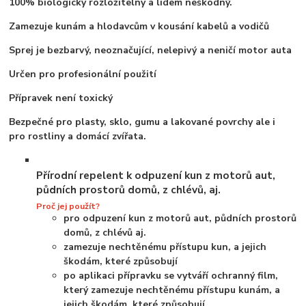
100% biologicky rozložitelny a lidem neškodný.
Zamezuje kunám a hlodavcům v kousání kabelů a vodičů
Sprej je bezbarvý, neoznačující, nelepivý a neničí motor auta
Určen pro profesionální použití
Přípravek není toxický
Bezpečné pro plasty, sklo, gumu a lakované povrchy ale i
pro rostliny a domácí zvířata.
Přírodní repelent k odpuzení kun z motorů aut,
půdních prostorů domů, z chlévů, aj.
Proč jej použít?
pro odpuzení kun z motorů aut, půdních prostorů
domů, z chlévů
aj.
zamezuje nechtěnému přístupu kun, a jejich
škodám, které způsobují
po aplikaci přípravku se vytváří ochranný film,
který zamezuje nechtěnému přístupu kunám, a
jejich škodám, které způsobují