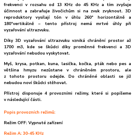
frekvenci v rozsahu od 13 KHz do 45 KHz a tím zvyšuje
účinnost a zabraňuje živočichům si na zvuk zvyknout. 3D
reproduktory vysílají tón v úhlu 260° horizontálně a
180°vertikálně – tento přístroj nemá mrtvé úhly při
vyzařování ultrazvuku.
Díky 3D vyzařování ultrazvuku vzniká chránění prostor až
1700 m3, kde se škůdci díky proměnné frekvenci a 3D
vyzařování nebudou vyskytovat.
Myš, krysa, potkan, kuna, lasička, kočka, pták nebo pes a
většina hmyzu nezůstane v chráněném prostoru, ale
z tohoto prostoru odejde. Do chráněné oblasti se již
nebudou noví škůdci stěhovat.
Přístroj disponuje 4 provozními režimy, které si popíšeme
v následující části.
Popis provozních režimů:
Režim OFF: Vypnuté zařízení
Režim A: 30-45 KHz