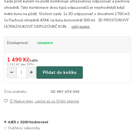
Sada proti kunám na půdě kombinuje ultrazvukový odpuzovač a pachový
ohradník. Tato kombinace dvou typů odpuzovačů je nejvhodnější když
máte kunu na půdě. Složení sady: 1x 3D odpuzovač s dosahem 1700 m3.
1x Pachový ohradník ATAK na kuny koncentrát 500 ml 3D PROSTOROVÝ
ULTRAZVUKOVÝ ODPUZOVAČ KUN, ...
celý popis
Dostupnost
skladem
1 490 Kč
/
sada
1 231 Kč
bez DPH
Přidat do košíku
Číslo produktu:
3D-967-ATK-500
🕒 Nakup dnes, zaplať až za 30 dní zdarma
⭐ 4,8/5 z 3200 hodnocení
✅ Ověřeno zákazníky